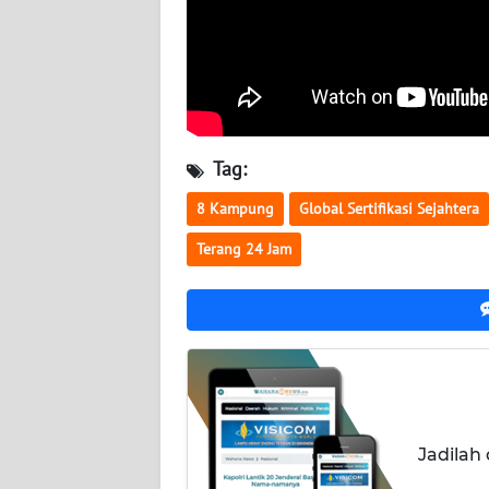
WN
KALTARA
WN
KALSEL
Tag:
WN
KALTIM
8 Kampung
Global Sertifikasi Sejahtera
Terang 24 Jam
WN
SULSEL
WN
GORONTALO
WN
SULUT
Jadilah