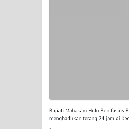
WN
SERAMBI
WN
JAMBI
WN
SULTRA
WN
NTB
WN
SULTENG
Bupati Mahakam Hulu Bonifasius B
WN
menghadirkan terang 24 jam di Ke
SULBAR