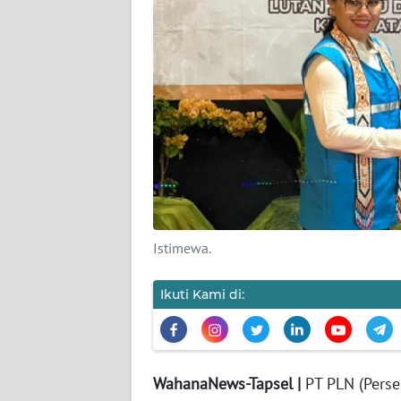
KARIR
DISCLAIMER
Wahana
News
Regional
WN
SUMUT
Istimewa.
WN
JAKARTA
Ikuti Kami di:
WN
JABAR
WahanaNews-Tapsel |
PT PLN (Perse