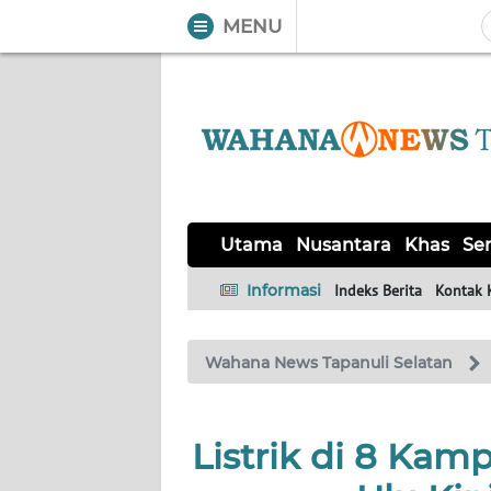
MENU
WAHANA
Tutup
TV
UTAMA
NUSANTARA
Utama
Nusantara
Khas
Ser
KHAS
Informasi
Indeks Berita
Kontak 
SERBA-
Wahana News Tapanuli Selatan
SERBI
OPINI
Listrik di 8 Ka
Informasi