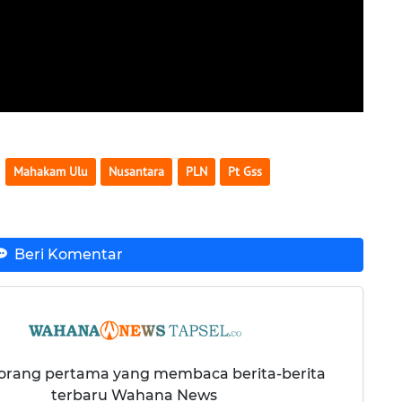
Mahakam Ulu
Nusantara
PLN
Pt Gss
Beri Komentar
 orang pertama yang membaca berita-berita
terbaru Wahana News