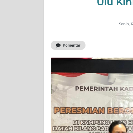
Ulu Kin
INDEKS
BERITA
Senin, 
KONTAK
KAMI
Komentar
INFO
IKLAN
TENTANG
KAMI
PEDOMAN
MEDIA
SIBER
REDAKSI