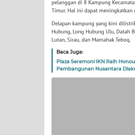
pelanggan di 8 Kampung Kecamatan
WN
BANTEN
Timur. Hal ini dapat meningkatkan 
Delapan kampung yang kini dilistri
WN
Hubung, Long Hubung Ulu, Datah Bil
NTT
Lutan, Sirau, dan Mamahak Teboq.
WN
Baca Juga:
KEPRI
Plaza Seremoni IKN Raih Hono
Pembangunan Nusantara Diaku
WN
PAPUA
WN
PAPUA
BARAT
WN
RIAU