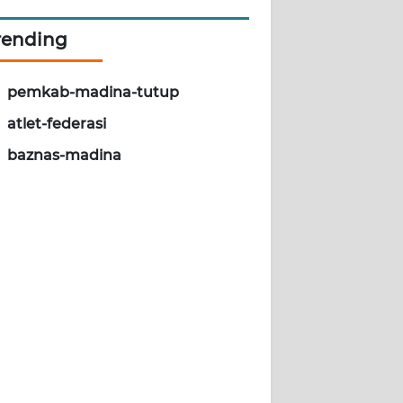
rending
pemkab-madina-tutup
atlet-federasi
baznas-madina