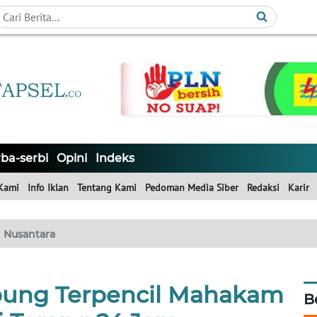
ba-serbi
Opini
Indeks
Kami
Info Iklan
Tentang Kami
Pedoman Media Siber
Redaksi
Karir
Nusantara
mpung Terpencil Mahakam
B