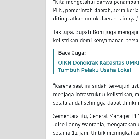
“Kita mengetahui bahwa penambahan
WN
PLN, pemerintah daerah, serta kerj
BABEL
ditingkatkan untuk daerah lainnya,”
WN
Tak lupa, Bupati Boni juga mengaja
SUMBAR
kelistrikan demi kenyamanan bers
WN
Baca Juga:
SUMSEL
OIKN Dongkrak Kapasitas UMK
Tumbuh Pelaku Usaha Lokal
WN
BENGKULU
“Karena saat ini sudah terwujud lis
menjaga infrastruktur kelistrikan, m
WN
selalu andal sehingga dapat dinikma
LAMPUNG
Sementara itu, General Manager PL
WN
Joice Lanny Wantania, mengatakan d
JATENG
selama 12 jam. Untuk meningkatkan