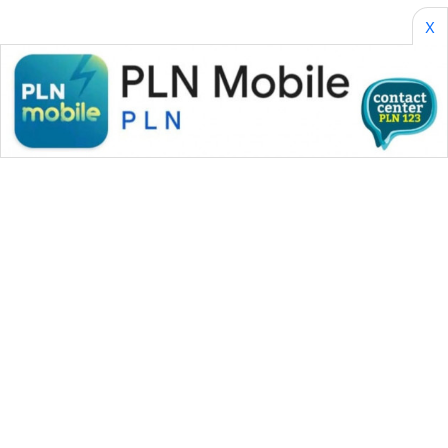
X
WAHANA MEDIA GROUP
|
|
|
WAHANA NEWS co
WAHANA TANI
WAHANA ADVOKAT
|
|
WAHANA INFRASTRUKTUR
WAHANA KONSUMEN