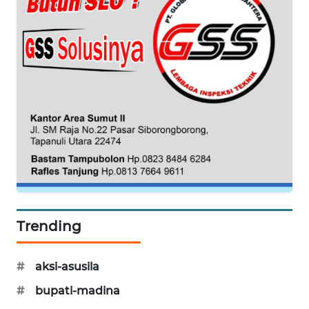
WAHANA
DESA
WISATA
LAPAK
WAHANA
Wahana
Network
KONSUMEN
LISTRIK
Trending
MASYARAKAT
KELISTRIKAN
#
aksi-asusila
#
bupati-madina
WALINKI