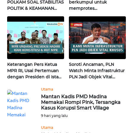
POLKAM SOAL STABILITAS
berkumpul untuk
POLITIK & KEAMANAN
memprotes
WN
NASIONAL | Wahana
pembangunan masjid
KALTARA
Terkini
pertama di Fujisawa
WN
KALSEL
WN
KALTIM
Keterangan Pers Ketua
Soroti Ancaman, PLN
MPR RI, Usai Pertemuan
Watch Minta Infrastruktur
dengan Presiden di Istana
PLN Jadi Objek Vital
WN
| Wahana Terkini
Khusus | Alperklinas
SULSEL
Research
Utama
Mantan Kadis PMD Madina
WN
Memakai Rompi Pink, Tersangka
GORONTALO
Kasus Korupsi Smart Village
9 hari yang lalu
WN
Utama
SULUT