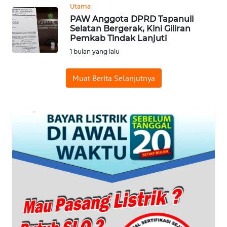
Utama
PAW Anggota DPRD Tapanuli
WAHANA
Selatan Bergerak, Kini Giliran
SPORT
Pemkab Tindak Lanjuti
1 bulan yang lalu
WAHANA
UMKM
Muat Berita Selanjutnya
WAHANA
SELEB
WAHANA
PERSONA
WAHANA
OTOMOTIF
WAHANA
HEALTH