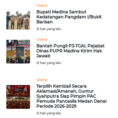
LANGKAT
Utama
Bupati Madina Sambut
WN
Kedatangan Pangdam I/Bukit
TAPANULI
Barisan
SELATAN
12 hari yang lalu
Utama
WN
Bantah Pungli P3-TGAI, Pejabat
TANJUNG
Dinas PUPR Madina Kirim Hak
LESUNG
Jawab
12 hari yang lalu
WN
KARO
Utama
WN
Terpilih Kembali Secara
SIMALUNGUN
Aklamasi/Amanah, Guntur
Syahputra Siap Pimpin PAC
Pemuda Pancasila Medan Denai
WN
Periode 2026-2029
LABUHANBATU
12 hari yang lalu