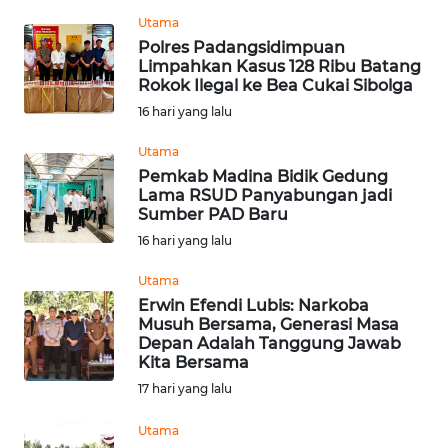
BEKASI
Utama
Polres Padangsidimpuan
WN
Limpahkan Kasus 128 Ribu Batang
BOGOR
Rokok Ilegal ke Bea Cukai Sibolga
16 hari yang lalu
WN
Utama
DEPOK
Pemkab Madina Bidik Gedung
Lama RSUD Panyabungan jadi
WN
Sumber PAD Baru
TAPANULI
16 hari yang lalu
UTARA
Utama
WN
Erwin Efendi Lubis: Narkoba
Musuh Bersama, Generasi Masa
SAMOSIR
Depan Adalah Tanggung Jawab
Kita Bersama
WN
17 hari yang lalu
PADANG
LAWAS
Utama