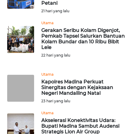
Petani
21 hari yang lalu
WN
INDRAMAYU
Utama
Gerakan Seribu Kolam Digenjot,
WN
Pemkab Tapsel Salurkan Bantuan
KUNINGAN
Kolam Bundar dan 10 Ribu Bibit
Lele
22 hari yang lalu
WN
MAJALENGKA
Utama
WN
Kapolres Madina Perkuat
SUBANG
Sinergitas dengan Kejaksaan
Negeri Mandailing Natal
WN
23 hari yang lalu
SUKABUMI
Utama
Akselerasi Konektivitas Udara:
WN
Bupati Madina Sambut Audensi
PURWAKARTA
Strategis Lion Air Group