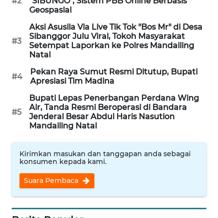
#2
"SIBUNGO", Sistem PBB Online Berbasis
Geospasial
PORTAL
Aksi Asusila Via Live Tik Tok "Bos Mr" di Desa
KONSUMEN
Sibanggor Julu Viral, Tokoh Masyarakat
#3
Setempat Laporkan ke Polres Mandailing
Natal
FORWAMKI
Pekan Raya Sumut Resmi Ditutup, Bupati
#4
Apresiasi Tim Madina
ALPERKLINAS
Bupati Lepas Penerbangan Perdana Wing
Air, Tanda Resmi Beroperasi di Bandara
FORJASIDA
#5
Jenderal Besar Abdul Haris Nasution
Mandailing Natal
TAMBANG
NEWS
Kirimkan masukan dan tanggapan anda sebagai
konsumen kepada kami.
SITUNGIR
Suara Pembaca
NEWS
SIDIKALANG
NEWS