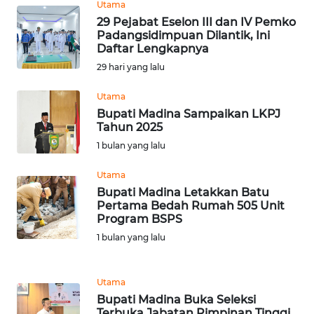
SURABAYA
Utama
29 Pejabat Eselon III dan IV Pemko
Padangsidimpuan Dilantik, Ini
WN
Daftar Lengkapnya
NATUNA
29 hari yang lalu
WN
Utama
BINTAN
Bupati Madina Sampaikan LKPJ
Tahun 2025
WN
1 bulan yang lalu
MANDALIKA
Utama
Bupati Madina Letakkan Batu
WN
Pertama Bedah Rumah 505 Unit
LIKUPANG
Program BSPS
1 bulan yang lalu
WN
LABUANBAJO
Utama
WN
Bupati Madina Buka Seleksi
BORNEO
Terbuka Jabatan Pimpinan Tinggi