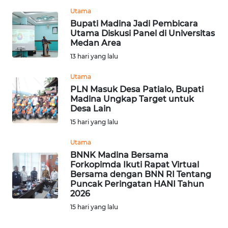
WN
Utama
TAPANULI
Bupati Madina Jadi Pembicara
TENGAH
Utama Diskusi Panel di Universitas
Medan Area
13 hari yang lalu
WN DELI
SERDANG
Utama
PLN Masuk Desa Patialo, Bupati
WN
Madina Ungkap Target untuk
TEBING
Desa Lain
TINGGI
15 hari yang lalu
Utama
WN
BNNK Madina Bersama
PAKPAK
Forkopimda Ikuti Rapat Virtual
Bersama dengan BNN RI Tentang
WN
Puncak Peringatan HANI Tahun
2026
KARAWANG
15 hari yang lalu
WN