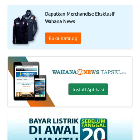
Informasi
Dapatkan Merchandise Eksklusif
Wahana News
INDEKS
BERITA
Buka Katalog
KONTAK
KAMI
INFO
IKLAN
Install Aplikasi
TENTANG
KAMI
PEDOMAN
MEDIA
SIBER