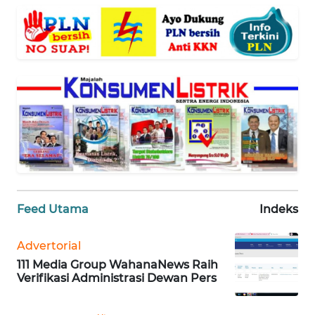
WN
BANTEN
WN
NTT
WN
KEPRI
WN
PAPUA
Feed Utama
Indeks
WN
Advertorial
PAPUA
111 Media Group WahanaNews Raih
BARAT
Verifikasi Administrasi Dewan Pers
WN