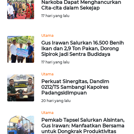
Narkoba Dapat Menghancurkan
WN
Cita-cita dalam Sekejap
SUMEDANG
17 hari yang lalu
WN
CIANJUR
Utama
Gus Irawan Salurkan 16.500 Benih
Ikan dan 2,9 Ton Pakan, Dorong
WN
Sipirok jadi Sentra Budidaya
KEPULAUAN
17 hari yang lalu
SERIBU
Utama
WN
Perkuat Sinergitas, Dandim
TANGERANG
0212/TS Sambangi Kapolres
Padangsidimpuan
20 hari yang lalu
WN
BINJAI
Utama
Pemkab Tapsel Salurkan Alsintan,
WN
Gus Irawan: Manfaatkan Bersama
CIREBON
untuk Dongkrak Produktivitas