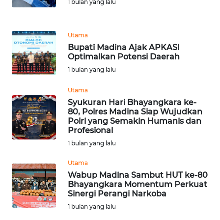
KONSUMEN
1 bulan yang lalu
WAHANA
Utama
LISTRIK
Bupati Madina Ajak APKASI
Optimalkan Potensi Daerah
WAHANA
1 bulan yang lalu
TRAVEL
Utama
WAHANA
Syukuran Hari Bhayangkara ke-
TV
80, Polres Madina Siap Wujudkan
Polri yang Semakin Humanis dan
Profesional
WAHANANEWS
1 bulan yang lalu
ID
Utama
WAHANANEWS
Wabup Madina Sambut HUT ke-80
CO ID
Bhayangkara Momentum Perkuat
Sinergi Perangi Narkoba
1 bulan yang lalu
WAHANANEWS
NET