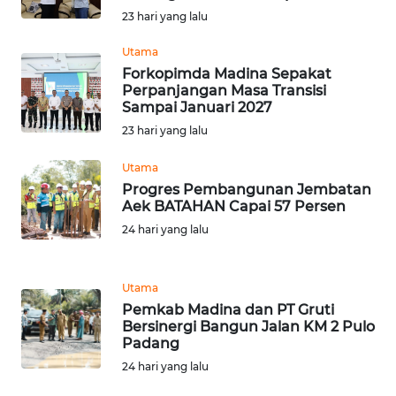
23 hari yang lalu
WN
PRIANGAN
Utama
TIMUR
Forkopimda Madina Sepakat
Perpanjangan Masa Transisi
Sampai Januari 2027
WN
23 hari yang lalu
SEMARANG
Utama
WN
Progres Pembangunan Jembatan
SOLO
Aek BATAHAN Capai 57 Persen
24 hari yang lalu
WN
BOROBUDUR
Utama
Pemkab Madina dan PT Gruti
WN
Bersinergi Bangun Jalan KM 2 Pulo
MADURA
Padang
24 hari yang lalu
WN