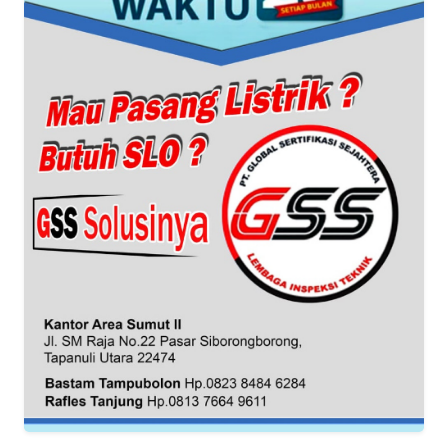
REDAKSI
KARIR
DISCLAIMER
Wahana
News
Regional
WN
SUMUT
WN
JAKARTA
WN
JABAR