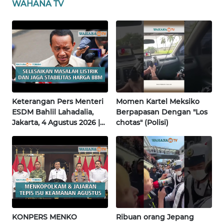
WAHANA TV
WN
NUSANTARA
WN
JOGJA
WN
Keterangan Pers Menteri
Momen Kartel Meksiko
JATIM
ESDM Bahlil Lahadalia,
Berpapasan Dengan "Los
Jakarta, 4 Agustus 2026 |
chotas" (Polisi)
Wahana Terkini
WN
BALI
WN
KALBAR
WN
KONPERS MENKO
Ribuan orang Jepang
KALTENG