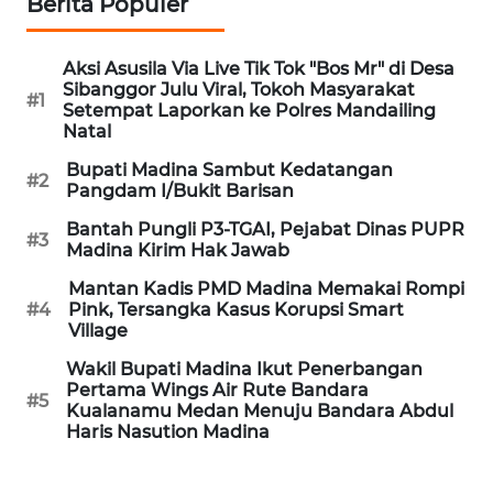
Berita Populer
SIBARAGAS
Aksi Asusila Via Live Tik Tok "Bos Mr" di Desa
NEWS
Sibanggor Julu Viral, Tokoh Masyarakat
#1
Setempat Laporkan ke Polres Mandailing
Natal
METRO
SIANTAR
Bupati Madina Sambut Kedatangan
#2
NEWS
Pangdam I/Bukit Barisan
Bantah Pungli P3-TGAI, Pejabat Dinas PUPR
#3
METRO
Madina Kirim Hak Jawab
MEDAN
Mantan Kadis PMD Madina Memakai Rompi
NEWS
#4
Pink, Tersangka Kasus Korupsi Smart
Village
METRO
Wakil Bupati Madina Ikut Penerbangan
JAKARTA
Pertama Wings Air Rute Bandara
NEWS
#5
Kualanamu Medan Menuju Bandara Abdul
Haris Nasution Madina
KRT
NEWS