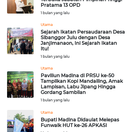
Pratama 13 OPD
1 bulan yang lalu
Wahana
Media
Utama
Group
Sejarah Ikatan Persaudaraan Desa
Sibanggor Julu dengan Desa
WAHANA
Janjimanaon, Ini Sejarah Ikatan
NEWS
Itu!
1 bulan yang lalu
WAHANA
TANI
Utama
Paviliun Madina di PRSU ke-50
Tampilkan Kopi Mandailing, Amak
WAHANA
Lampisan, Labu Jipang Hingga
ADVOKAT
Gordang Sambilan
1 bulan yang lalu
WAHANA
INFRASTRUKTUR
Utama
Bupati Madina Didaulat Melepas
Funwalk HUT ke-26 APKASI
WAHANA