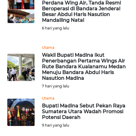
SULBAR
Perdana Wing Air, Tanda Resmi
Beroperasi di Bandara Jenderal
Besar Abdul Haris Nasution
WN
Mandailing Natal
BABEL
6 hari yang lalu
WN
SUMBAR
Utama
Wakil Bupati Madina Ikut
Penerbangan Pertama Wings Air
WN
Rute Bandara Kualanamu Medan
SUMSEL
Menuju Bandara Abdul Haris
Nasution Madina
WN
7 hari yang lalu
BENGKULU
Utama
Bupati Madina Sebut Pekan Raya
WN
Sumatera Utara Wadah Promosi
LAMPUNG
Potensi Daerah
9 hari yang lalu
WN
JATENG