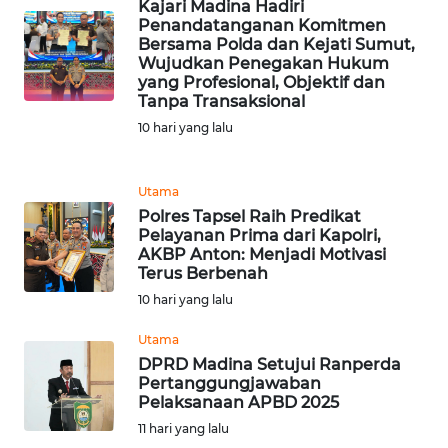
Kajari Madina Hadiri
Penandatanganan Komitmen
WN
Bersama Polda dan Kejati Sumut,
MALUKU
Wujudkan Penegakan Hukum
yang Profesional, Objektif dan
Tanpa Transaksional
WN
10 hari yang lalu
MALUT
WN
Utama
DAIRI
Polres Tapsel Raih Predikat
Pelayanan Prima dari Kapolri,
AKBP Anton: Menjadi Motivasi
WN
Terus Berbenah
DANAU
10 hari yang lalu
TOBA
Utama
WN
DPRD Madina Setujui Ranperda
NIAS
Pertanggungjawaban
Pelaksanaan APBD 2025
11 hari yang lalu
WN