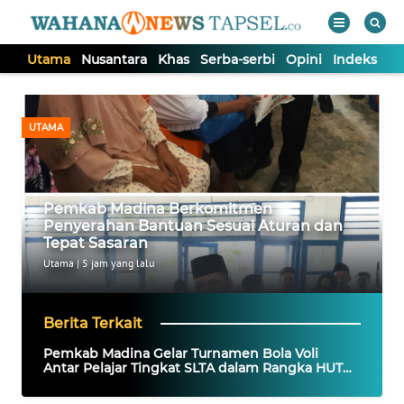
Utama
Nusantara
Khas
Serba-serbi
Opini
Indeks
WAHANA
Tutup
TV
UTAMA
UTAMA
Pemkab Madina Berkomitmen
NUSANTARA
Penyerahan Bantuan Sesuai Aturan dan
Tepat Sasaran
KHAS
Utama
|
5 jam yang lalu
SERBA-
Berita Terkait
SERBI
Pemkab Madina Gelar Turnamen Bola Voli
Antar Pelajar Tingkat SLTA dalam Rangka HUT
RI ke-81 Tahun 2026
OPINI