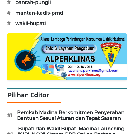
ID
#
bantah-pungli
#
mantan-kadis-pmd
MAWAKA
#
wakil-bupati
ID
MARTABAT
NET
PLN
WATCH
MKLI
Pilihan Editor
LPKKI
Pemkab Madina Berkomitmen Penyerahan
#1
LKKI
Bantuan Sesuai Aturan dan Tepat Sasaran
Bupati dan Wakil Bupati Madina Launching
KOPEKLIN