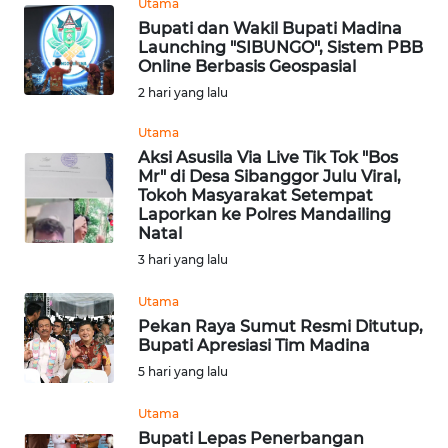
RIAU
Utama
Bupati dan Wakil Bupati Madina
Launching "SIBUNGO", Sistem PBB
WN
Online Berbasis Geospasial
SERAMBI
2 hari yang lalu
WN
Utama
JAMBI
Aksi Asusila Via Live Tik Tok "Bos
Mr" di Desa Sibanggor Julu Viral,
Tokoh Masyarakat Setempat
WN
Laporkan ke Polres Mandailing
SULTRA
Natal
3 hari yang lalu
WN
NTB
Utama
Pekan Raya Sumut Resmi Ditutup,
Bupati Apresiasi Tim Madina
WN
5 hari yang lalu
SULTENG
Utama
WN
Bupati Lepas Penerbangan