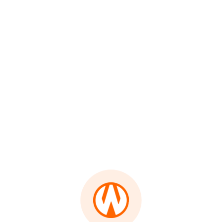
WN
INDRAMAYU
Nusantara
Sambut Tahun Baru dengan
Sholawat, Warga Sibatu Kirim Doa
WN
untuk Korban Banjir dan Longsor
KUNINGAN
1767254908
WN
Nusantara
MAJALENGKA
Jelang Pergantian Tahun, Bupati
Madina Ajak Masyarakat Renungi
Perjalanan di 2025
WN
SUBANG
1767203606
Nusantara
WN
Dirut PTPN IV dan Direktur PT HK
SUKABUMI
PTPN I Dampingi COO Danantara
Tinjau Pembangunan Hunian
Sementara di Aceh
WN
PURWAKARTA
1767086350