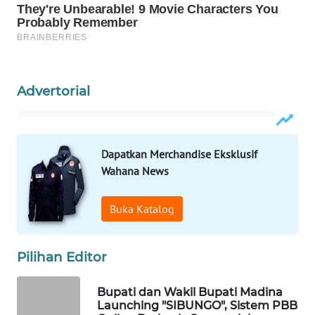
WAHANA
DESA
WISATA
Advertorial
LAPAK
WAHANA
Wahana
Dapatkan Merchandise Eksklusif
Network
Wahana News
KONSUMEN
Buka Katalog
LISTRIK
MASYARAKAT
Pilihan Editor
KELISTRIKAN
Bupati dan Wakil Bupati Madina
WALINKI
Launching "SIBUNGO", Sistem PBB