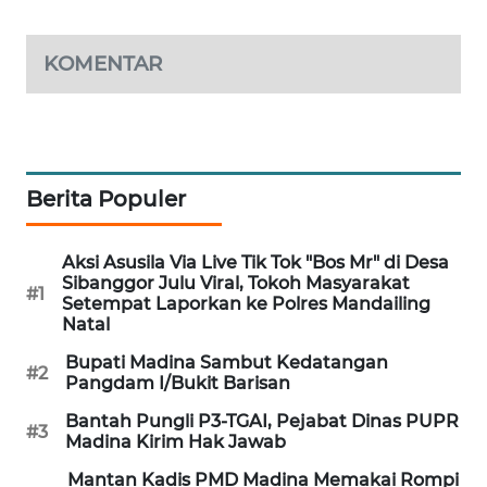
SIBARAGAS
KOMENTAR
NEWS
METRO
SIANTAR
NEWS
Berita Populer
METRO
Aksi Asusila Via Live Tik Tok "Bos Mr" di Desa
MEDAN
Sibanggor Julu Viral, Tokoh Masyarakat
NEWS
#1
Setempat Laporkan ke Polres Mandailing
Natal
METRO
Bupati Madina Sambut Kedatangan
JAKARTA
#2
Pangdam I/Bukit Barisan
NEWS
Bantah Pungli P3-TGAI, Pejabat Dinas PUPR
#3
Madina Kirim Hak Jawab
KRT
NEWS
Mantan Kadis PMD Madina Memakai Rompi