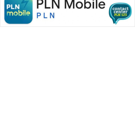
WAHANA MEDIA GROUP
|
|
|
WAHANA NEWS co
WAHANA TANI
WAHANA ADVOKAT
|
|
WAHANA INFRASTRUKTUR
WAHANA KONSUMEN
|
|
|
WAHANA LISTRIK
WAHANA TRAVEL
WAHANA TV
|
|
|
WAHANANEWS id
WAHANANEWS CO ID
WAHANANEWS NET
|
|
|
WAHANA SPORT ID
Wahana UMKM
Wahana Seleb