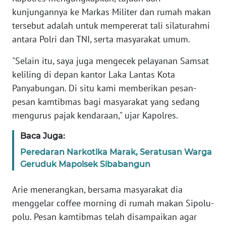
RIAU
kunjungannya ke Markas Militer dan rumah makan
tersebut adalah untuk mempererat tali silaturahmi
WN
antara Polri dan TNI, serta masyarakat umum.
SERAMBI
"Selain itu, saya juga mengecek pelayanan Samsat
WN
keliling di depan kantor Laka Lantas Kota
JAMBI
Panyabungan. Di situ kami memberikan pesan-
pesan kamtibmas bagi masyarakat yang sedang
WN
mengurus pajak kendaraan," ujar Kapolres.
SULTRA
Baca Juga:
WN
NTB
Peredaran Narkotika Marak, Seratusan Warga
Geruduk Mapolsek Sibabangun
WN
Arie menerangkan, bersama masyarakat dia
SULTENG
menggelar coffee morning di rumah makan Sipolu-
polu. Pesan kamtibmas telah disampaikan agar
WN