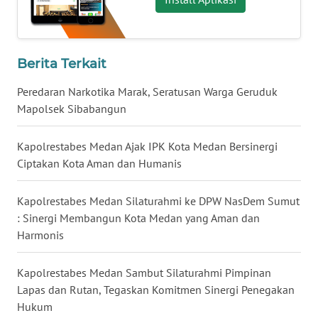
WN
KALTARA
Berita Terkait
WN
Peredaran Narkotika Marak, Seratusan Warga Geruduk
KALSEL
Mapolsek Sibabangun
WN
Kapolrestabes Medan Ajak IPK Kota Medan Bersinergi
KALTIM
Ciptakan Kota Aman dan Humanis
WN
Kapolrestabes Medan Silaturahmi ke DPW NasDem Sumut
SULSEL
: Sinergi Membangun Kota Medan yang Aman dan
Harmonis
WN
GORONTALO
Kapolrestabes Medan Sambut Silaturahmi Pimpinan
Lapas dan Rutan, Tegaskan Komitmen Sinergi Penegakan
WN
Hukum
SULUT