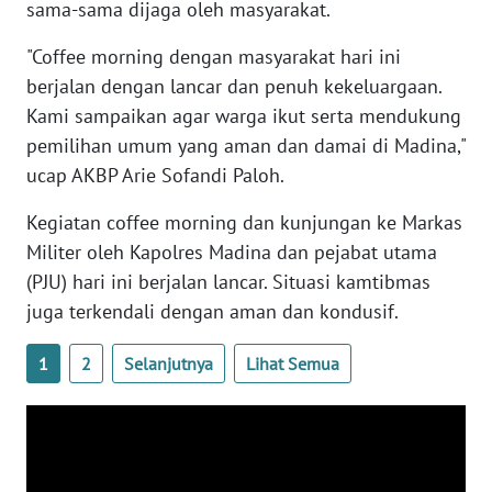
SULBAR
sama-sama dijaga oleh masyarakat.
"Coffee morning dengan masyarakat hari ini
WN
BABEL
berjalan dengan lancar dan penuh kekeluargaan.
Kami sampaikan agar warga ikut serta mendukung
WN
pemilihan umum yang aman dan damai di Madina,"
SUMBAR
ucap AKBP Arie Sofandi Paloh.
Kegiatan coffee morning dan kunjungan ke Markas
WN
SUMSEL
Militer oleh Kapolres Madina dan pejabat utama
(PJU) hari ini berjalan lancar. Situasi kamtibmas
WN
juga terkendali dengan aman dan kondusif.
BENGKULU
1
2
Selanjutnya
Lihat Semua
WN
LAMPUNG
WN
JATENG