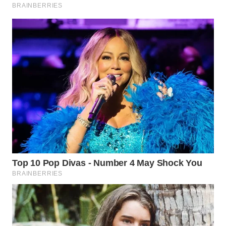
WN
SUMEDANG
WN
CIANJUR
WN
KEPULAUAN
SERIBU
WN
TANGERANG
WN
BINJAI
WN
CIREBON