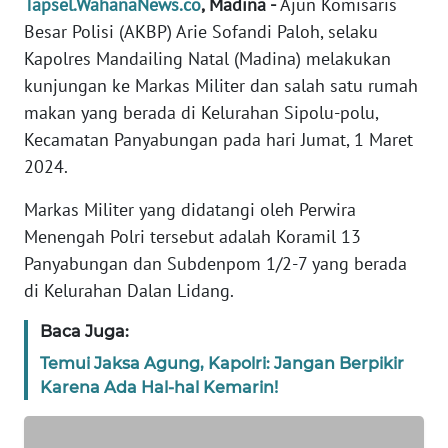
Tapsel.WahanaNews.co
, Madina -
Ajun Komisaris
REDAKSI
Besar Polisi (AKBP) Arie Sofandi Paloh, selaku
Kapolres Mandailing Natal (Madina) melakukan
KARIR
kunjungan ke Markas Militer dan salah satu rumah
makan yang berada di Kelurahan Sipolu-polu,
DISCLAIMER
Kecamatan Panyabungan pada hari Jumat, 1 Maret
2024.
Wahana
News
Markas Militer yang didatangi oleh Perwira
Regional
Menengah Polri tersebut adalah Koramil 13
Panyabungan dan Subdenpom 1/2-7 yang berada
WN
SUMUT
di Kelurahan Dalan Lidang.
Baca Juga:
WN
JAKARTA
Temui Jaksa Agung, Kapolri: Jangan Berpikir
Karena Ada Hal-hal Kemarin!
WN
JABAR