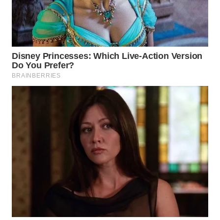
WAHANA
SPORT
WAHANA
UMKM
WAHANA
SELEB
WAHANA
PERSONA
WAHANA
OTOMOTIF
WAHANA
HEALTH