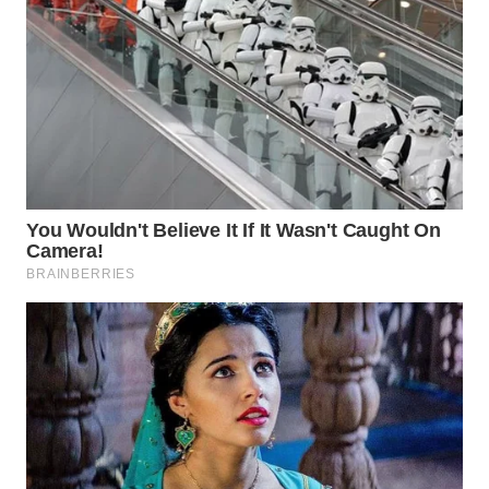
KONSUMEN
WAHANA
LISTRIK
WAHANA
TRAVEL
WAHANA
TV
WAHANANEWS
ID
WAHANANEWS
CO ID
WAHANANEWS
NET