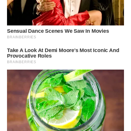
WN
PRIANGAN
TIMUR
WN
SEMARANG
WN
SOLO
WN
BOROBUDUR
WN
MADURA
WN