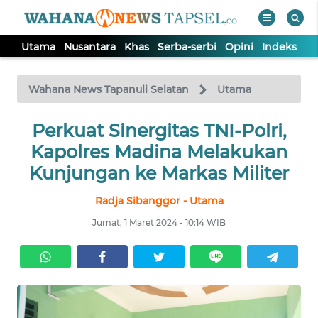
Utama
Nusantara
Khas
Serba-serbi
Opini
Indeks
WAHANA
Tutup
TV
Wahana News Tapanuli Selatan
Utama
UTAMA
Perkuat Sinergitas TNI-Polri,
Kapolres Madina Melakukan
NUSANTARA
Kunjungan ke Markas Militer
Radja Sibanggor - Utama
KHAS
Jumat, 1 Maret 2024 - 10:14 WIB
SERBA-
SERBI
OPINI