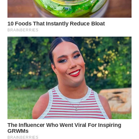
SURABAYA
WN
NATUNA
WN
BINTAN
WN
MANDALIKA
WN
LIKUPANG
WN
LABUANBAJO
WN
BORNEO