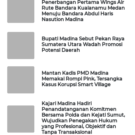
Penerbangan Pertama Wings Air
Rute Bandara Kualanamu Medan
PORTAL
Menuju Bandara Abdul Haris
Nasution Madina
KONSUMEN
FORWAMKI
Bupati Madina Sebut Pekan Raya
Sumatera Utara Wadah Promosi
Potensi Daerah
ALPERKLINAS
FORJASIDA
Mantan Kadis PMD Madina
Memakai Rompi Pink, Tersangka
TAMBANG
Kasus Korupsi Smart Village
NEWS
Kajari Madina Hadiri
SITUNGIR
Penandatanganan Komitmen
NEWS
Bersama Polda dan Kejati Sumut,
Wujudkan Penegakan Hukum
yang Profesional, Objektif dan
SIDIKALANG
Tanpa Transaksional
NEWS