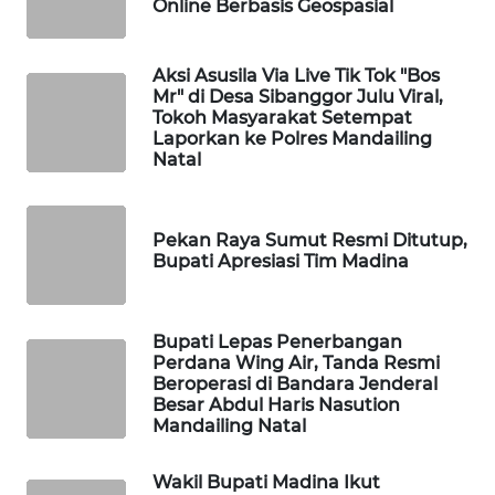
Online Berbasis Geospasial
ID
MAWAKA
Aksi Asusila Via Live Tik Tok "Bos
ID
Mr" di Desa Sibanggor Julu Viral,
Tokoh Masyarakat Setempat
Laporkan ke Polres Mandailing
MARTABAT
Natal
NET
PLN
Pekan Raya Sumut Resmi Ditutup,
WATCH
Bupati Apresiasi Tim Madina
MKLI
Bupati Lepas Penerbangan
Perdana Wing Air, Tanda Resmi
LPKKI
Beroperasi di Bandara Jenderal
Besar Abdul Haris Nasution
Mandailing Natal
LKKI
Wakil Bupati Madina Ikut
KOPEKLIN