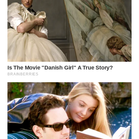
LANGKAT
WN
TAPANULI
SELATAN
WN
TANJUNG
LESUNG
WN
KARO
WN
SIMALUNGUN
WN
LABUHANBATU