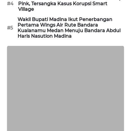
#4
Pink, Tersangka Kasus Korupsi Smart
Village
KARING
NEWS
Wakil Bupati Madina Ikut Penerbangan
Pertama Wings Air Rute Bandara
#5
Kualanamu Medan Menuju Bandara Abdul
JURNAL
Haris Nasution Madina
MARITIM
HUMBANG
NEWS
GARONGGANG
NEWS
FISUELRI
ID
ENERGI
NEWS