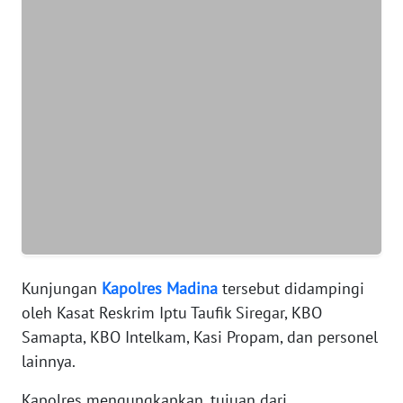
WN
BANTEN
WN
NTT
WN
KEPRI
WN
PAPUA
Kunjungan
Kapolres
Madina
tersebut didampingi
WN
oleh Kasat Reskrim Iptu Taufik Siregar, KBO
PAPUA
Samapta, KBO Intelkam, Kasi Propam, dan personel
BARAT
lainnya.
WN
Kapolres mengungkapkan, tujuan dari