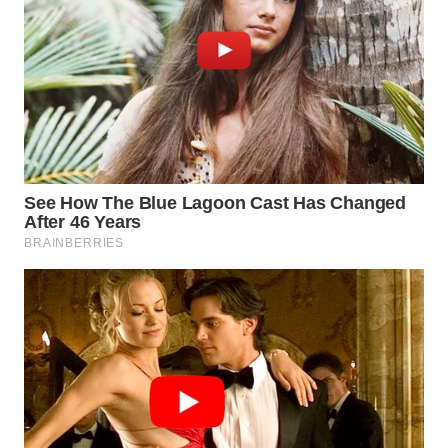
WN
INDRAMAYU
WN
KUNINGAN
WN
MAJALENGKA
WN
SUBANG
WN
SUKABUMI
WN
PURWAKARTA