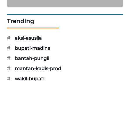
CILEUNGSI
NEWS
Trending
BERKAT
NEWS
#
aksi-asusila
#
bupati-madina
BERAMPU
#
bantah-pungli
NEWS
#
mantan-kadis-pmd
ANUGERAH
#
wakil-bupati
NEWS
AKHLAK
ID
PERAPKI
NEWS