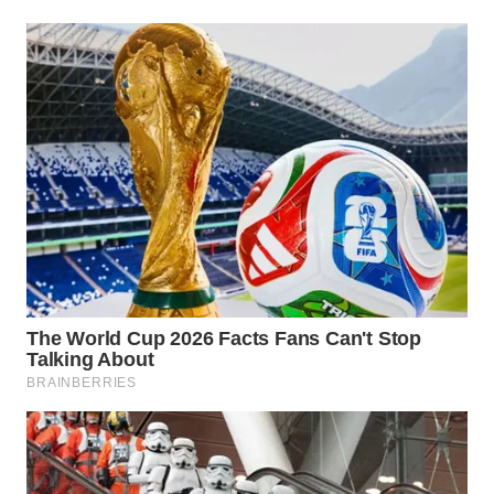
Wahana
Media
Group
WAHANA
NEWS
WAHANA
TANI
WAHANA
ADVOKAT
WAHANA
INFRASTRUKTUR
WAHANA