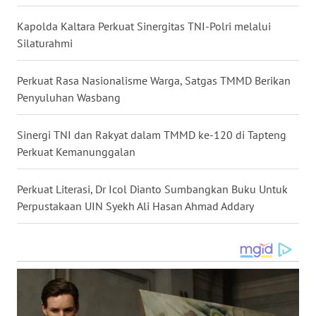
Kapolda Kaltara Perkuat Sinergitas TNI-Polri melalui
WN
Silaturahmi
MALUKU
Perkuat Rasa Nasionalisme Warga, Satgas TMMD Berikan
WN
Penyuluhan Wasbang
MALUT
Sinergi TNI dan Rakyat dalam TMMD ke-120 di Tapteng
WN
DAIRI
Perkuat Kemanunggalan
WN
Perkuat Literasi, Dr Icol Dianto Sumbangkan Buku Untuk
DANAU
Perpustakaan UIN Syekh Ali Hasan Ahmad Addary
TOBA
WN
NIAS
WN