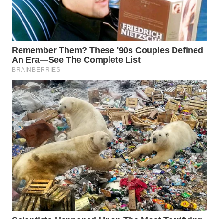
WN
TAPANULI
TENGAH
WN DELI
SERDANG
WN
TEBING
TINGGI
WN
PAKPAK
WN
KARAWANG
WN