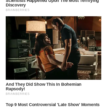
BEKASI
WN
BOGOR
WN
DEPOK
WN
TAPANULI
UTARA
WN
SAMOSIR
WN
PADANG
LAWAS