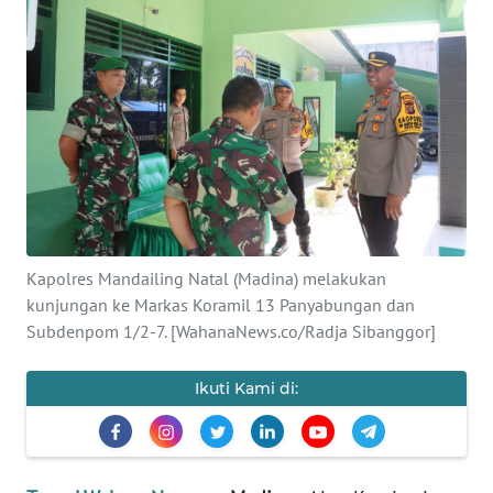
Informasi
INDEKS
BERITA
KONTAK
KAMI
INFO
IKLAN
Kapolres Mandailing Natal (Madina) melakukan
kunjungan ke Markas Koramil 13 Panyabungan dan
TENTANG
Subdenpom 1/2-7. [WahanaNews.co/Radja Sibanggor]
KAMI
Ikuti Kami di:
PEDOMAN
MEDIA
SIBER