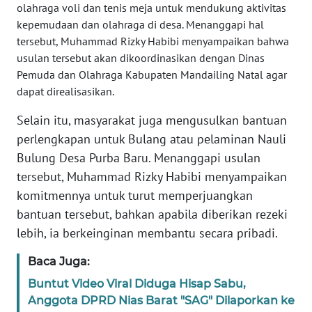
SULBAR
olahraga voli dan tenis meja untuk mendukung aktivitas
kepemudaan dan olahraga di desa. Menanggapi hal
WN
tersebut, Muhammad Rizky Habibi menyampaikan bahwa
BABEL
usulan tersebut akan dikoordinasikan dengan Dinas
Pemuda dan Olahraga Kabupaten Mandailing Natal agar
WN
dapat direalisasikan.
SUMBAR
Selain itu, masyarakat juga mengusulkan bantuan
perlengkapan untuk Bulang atau pelaminan Nauli
WN
SUMSEL
Bulung Desa Purba Baru. Menanggapi usulan
tersebut, Muhammad Rizky Habibi menyampaikan
WN
komitmennya untuk turut memperjuangkan
BENGKULU
bantuan tersebut, bahkan apabila diberikan rezeki
lebih, ia berkeinginan membantu secara pribadi.
WN
LAMPUNG
Baca Juga:
Buntut Video Viral Diduga Hisap Sabu,
WN
Anggota DPRD Nias Barat "SAG" Dilaporkan ke
JATENG