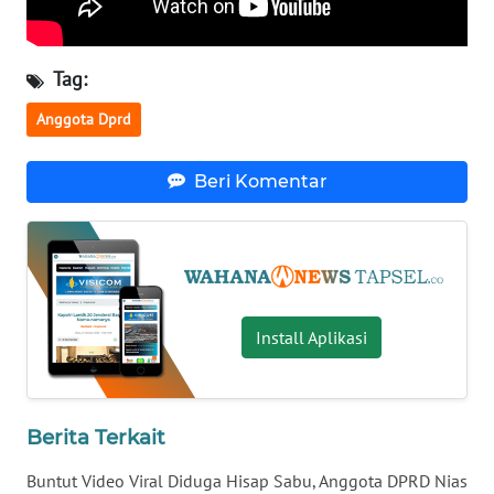
WN
KALTARA
Tag:
Anggota Dprd
WN
KALSEL
Beri Komentar
WN
KALTIM
WN
SULSEL
Install Aplikasi
WN
GORONTALO
Berita Terkait
WN
Buntut Video Viral Diduga Hisap Sabu, Anggota DPRD Nias
SULUT