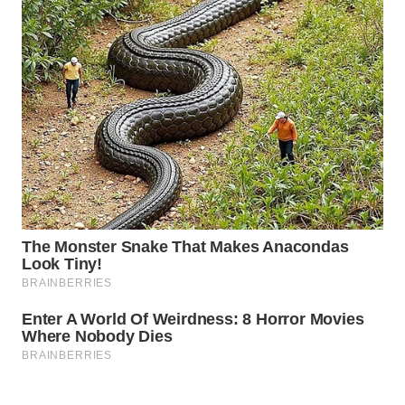
WAHANA
DESA
WISATA
LAPAK
WAHANA
Wahana
Network
KONSUMEN
LISTRIK
MASYARAKAT
KELISTRIKAN
WALINKI