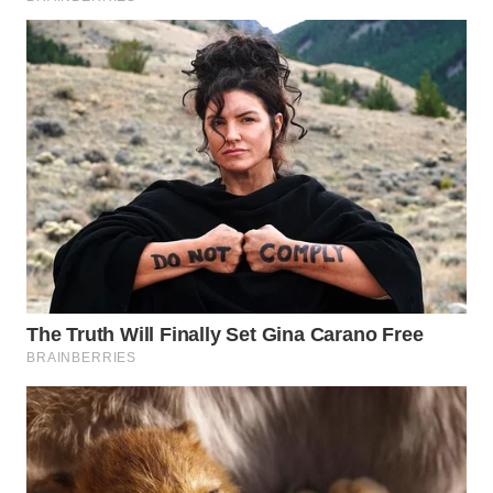
BEKASI
WN
BOGOR
WN
DEPOK
WN
TAPANULI
UTARA
WN
SAMOSIR
WN
PADANG
LAWAS