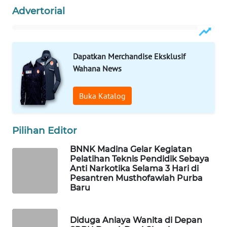
ID
Advertorial
MAWAKA
ID
Dapatkan Merchandise Eksklusif
MARTABAT
Wahana News
NET
Buka Katalog
PLN
WATCH
Pilihan Editor
MKLI
BNNK Madina Gelar Kegiatan
Pelatihan Teknis Pendidik Sebaya
Anti Narkotika Selama 3 Hari di
LPKKI
Pesantren Musthofawiah Purba
Baru
LKKI
Diduga Aniaya Wanita di Depan
KOPEKLIN