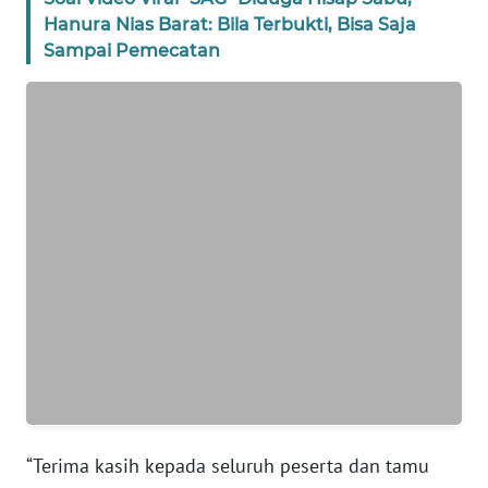
Hanura Nias Barat: Bila Terbukti, Bisa Saja
WN
Sampai Pemecatan
BANTEN
WN
NTT
WN
KEPRI
WN
PAPUA
WN
PAPUA
BARAT
“Terima kasih kepada seluruh peserta dan tamu
WN