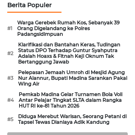
Berita Populer
KARING
NEWS
Warga Gerebek Rumah Kos, Sebanyak 39
#1
Orang Digelandang ke Polres
JURNAL
Padangsidimpuan
MARITIM
Klarifikasi dan Bantahan Keras, Tudingan
Status DPO Terhadap Guntur Syahputra
#2
HUMBANG
Adalah Hoaxs & Fitnah Keji Oknum Tak
Bertanggung Jawab
NEWS
Pelepasan Jemaah Umroh di Mesjid Agung
GARONGGANG
#3
Nur Alannur, Bupati Madina Sarankan Pakai
Wing Air
NEWS
Pemkab Madina Gelar Turnamen Bola Voli
#4
Antar Pelajar Tingkat SLTA dalam Rangka
FISUELRI
HUT RI ke-81 Tahun 2026
ID
Diduga Merebut Warisan, Seorang Petani di
#5
Tapsel Tewas Dianiaya Adik Kandung
ENERGI
NEWS