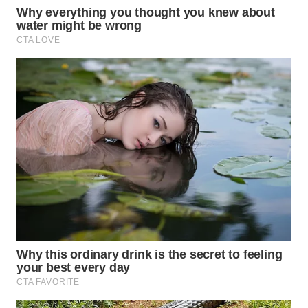
WAHANA
SPORT
WAHANA
UMKM
WAHANA
SELEB
WAHANA
PERSONA
WAHANA
OTOMOTIF
WAHANA
HEALTH