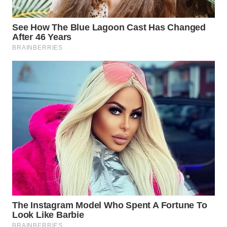
WN
TAPANULI
TENGAH
WN DELI
SERDANG
WN
TEBING
TINGGI
WN
PAKPAK
WN
KARAWANG
WN