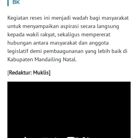
BK
WN
Kegiatan reses ini menjadi wadah bagi masyarakat
NUSANTARA
untuk menyampaikan aspirasi secara langsung
kepada wakil rakyat, sekaligus mempererat
WN
hubungan antara masyarakat dan anggota
JOGJA
legislatif demi pembaagunanan yang lebih baik di
Kabupaten Mandailing Natal.
WN
JATIM
[
Redaktur: Muklis]
WN
BALI
WN
KALBAR
WN
KALTENG