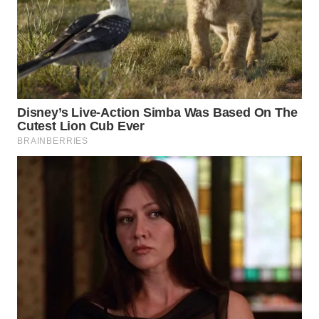
WN
INDRAMAYU
WN
KUNINGAN
WN
MAJALENGKA
WN
SUBANG
WN
SUKABUMI
WN
PURWAKARTA