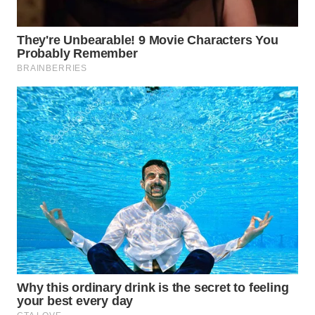
WN
PRIANGAN
TIMUR
WN
SEMARANG
WN
SOLO
WN
BOROBUDUR
WN
MADURA
WN