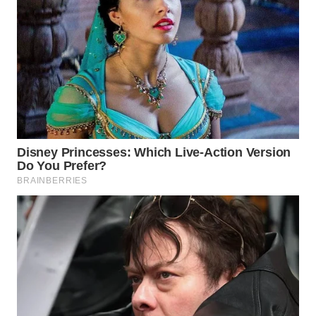
Wahana
Media
Group
WAHANA
NEWS
WAHANA
TANI
WAHANA
ADVOKAT
WAHANA
INFRASTRUKTUR
WAHANA