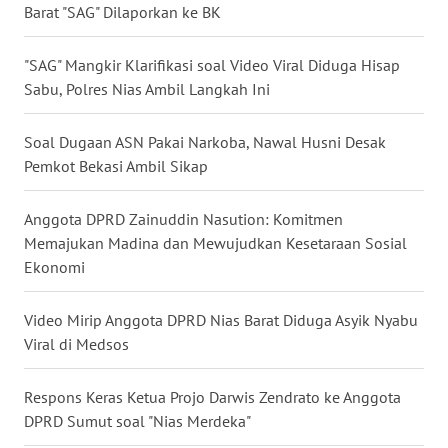
Barat "SAG" Dilaporkan ke BK
WN
MALUKU
"SAG" Mangkir Klarifikasi soal Video Viral Diduga Hisap
Sabu, Polres Nias Ambil Langkah Ini
WN
MALUT
Soal Dugaan ASN Pakai Narkoba, Nawal Husni Desak
Pemkot Bekasi Ambil Sikap
WN
DAIRI
Anggota DPRD Zainuddin Nasution: Komitmen
Memajukan Madina dan Mewujudkan Kesetaraan Sosial
WN
Ekonomi
DANAU
TOBA
Video Mirip Anggota DPRD Nias Barat Diduga Asyik Nyabu
Viral di Medsos
WN
NIAS
Respons Keras Ketua Projo Darwis Zendrato ke Anggota
DPRD Sumut soal "Nias Merdeka"
WN