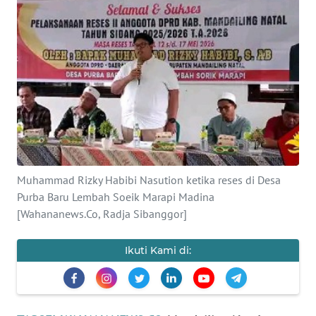
Informasi
INDEKS
BERITA
KONTAK
KAMI
INFO
IKLAN
Muhammad Rizky Habibi Nasution ketika reses di Desa
Purba Baru Lembah Soeik Marapi Madina
TENTANG
[Wahananews.Co, Radja Sibanggor]
KAMI
Ikuti Kami di:
PEDOMAN
MEDIA
SIBER