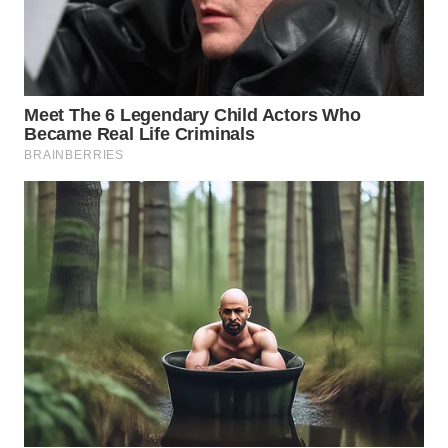
KONSUMEN
WAHANA
LISTRIK
WAHANA
TRAVEL
WAHANA
TV
WAHANANEWS
ID
WAHANANEWS
CO ID
WAHANANEWS
NET