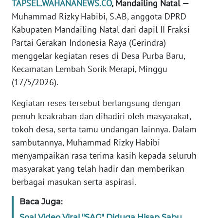
TAPSEL.WAHANANEWS.CO
, Mandailing Natal —
REDAKSI
Muhammad Rizky Habibi, S.AB, anggota DPRD
Kabupaten Mandailing Natal dari dapil II Fraksi
KARIR
Partai Gerakan Indonesia Raya (Gerindra)
menggelar kegiatan reses di Desa Purba Baru,
DISCLAIMER
Kecamatan Lembah Sorik Merapi, Minggu
(17/5/2026).
Wahana
News
Kegiatan reses tersebut berlangsung dengan
Regional
penuh keakraban dan dihadiri oleh masyarakat,
tokoh desa, serta tamu undangan lainnya. Dalam
WN
SUMUT
sambutannya, Muhammad Rizky Habibi
menyampaikan rasa terima kasih kepada seluruh
WN
masyarakat yang telah hadir dan memberikan
JAKARTA
berbagai masukan serta aspirasi.
Baca Juga:
WN
JABAR
Soal Video Viral "SAG" Diduga Hisap Sabu,