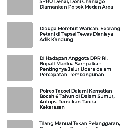
SPBU Denai, Doni Chaniago
Diamankan Polsek Medan Area
PORTAL
KONSUMEN
Diduga Merebut Warisan, Seorang
Petani di Tapsel Tewas Dianiaya
FORWAMKI
Adik Kandung
ALPERKLINAS
Di Hadapan Anggota DPR RI,
Bupati Madina Sampaikan
FORJASIDA
Pentingnya Jalur Udara dalam
Percepatan Pembangunan
TAMBANG
NEWS
Polres Tapsel Dalami Kematian
Bocah 6 Tahun di Dalam Sumur,
SITUNGIR
Autopsi Temukan Tanda
NEWS
Kekerasan
SIDIKALANG
Tilang Manual Tekan Pelanggaran,
NEWS