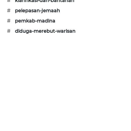
#
klarifikasi-dan-bantahan
SONYA
#
pelepasan-jemaah
ASA
#
pemkab-madina
NEWS
#
diduga-merebut-warisan