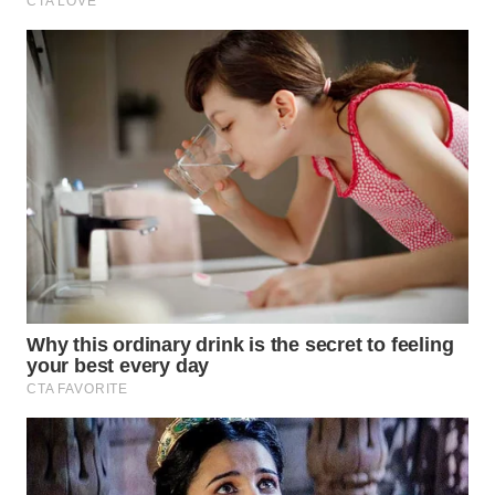
SURABAYA
WN
NATUNA
WN
BINTAN
WN
MANDALIKA
WN
LIKUPANG
WN
LABUANBAJO
WN
BORNEO