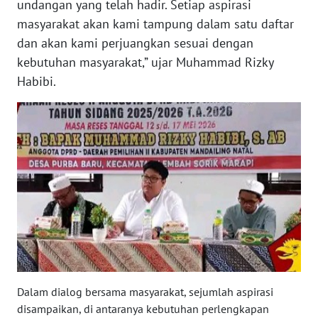
undangan yang telah hadir. Setiap aspirasi
RIAU
masyarakat akan kami tampung dalam satu daftar
dan akan kami perjuangkan sesuai dengan
WN
SERAMBI
kebutuhan masyarakat,” ujar Muhammad Rizky
Habibi.
WN
JAMBI
WN
SULTRA
WN
NTB
WN
SULTENG
Dalam dialog bersama masyarakat, sejumlah aspirasi
WN
disampaikan, di antaranya kebutuhan perlengkapan