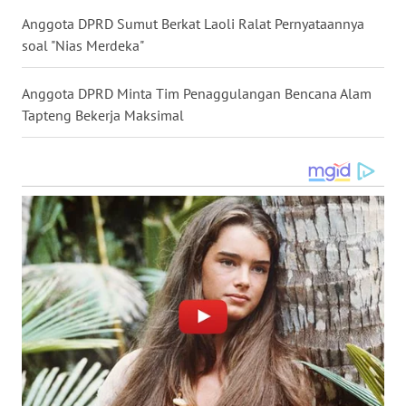
LANGKAT
Anggota DPRD Sumut Berkat Laoli Ralat Pernyataannya
soal "Nias Merdeka"
WN
TAPANULI
SELATAN
Anggota DPRD Minta Tim Penaggulangan Bencana Alam
Tapteng Bekerja Maksimal
WN
TANJUNG
LESUNG
WN
KARO
WN
SIMALUNGUN
WN
LABUHANBATU