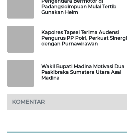
Pengendara Bermotor di
Padangsidimpuan Mulai Tertib
Gunakan Helm
SIBARAGAS
NEWS
Kapolres Tapsel Terima Audensi
METRO
Pengurus PP Polri, Perkuat Sinergi
dengan Purnawirawan
SIANTAR
NEWS
METRO
Wakil Bupati Madina Motivasi Dua
Paskibraka Sumatera Utara Asal
MEDAN
Madina
NEWS
METRO
JAKARTA
KOMENTAR
NEWS
KRT
NEWS