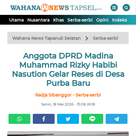
Utama
Nusantara
Khas
Serba-serbi
Opini
Indeks
WAHANA
Tutup
TV
Wahana News Tapanuli Selatan
Serba-serbi
UTAMA
Anggota DPRD Madina
Muhammad Rizky Habibi
NUSANTARA
Nasution Gelar Reses di Desa
Purba Baru
KHAS
Radja Sibanggor - Serba-serbi
Senin, 18 Mei 2026 - 15:08 WIB
SERBA-
SERBI
OPINI