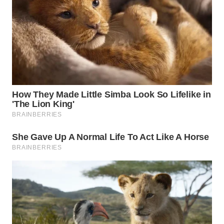
WN
SUMEDANG
WN
CIANJUR
WN
KEPULAUAN
SERIBU
WN
TANGERANG
WN
BINJAI
WN
CIREBON