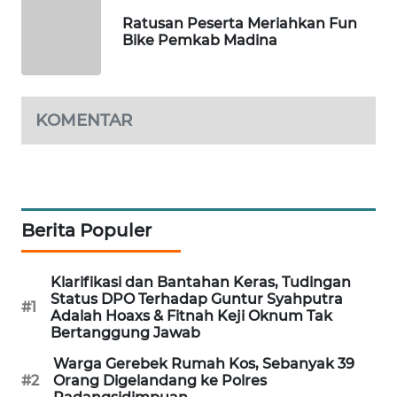
Ratusan Peserta Meriahkan Fun
Bike Pemkab Madina
SIBARAGAS
NEWS
METRO
KOMENTAR
SIANTAR
NEWS
METRO
MEDAN
Berita Populer
NEWS
METRO
Klarifikasi dan Bantahan Keras, Tudingan
Status DPO Terhadap Guntur Syahputra
JAKARTA
#1
Adalah Hoaxs & Fitnah Keji Oknum Tak
NEWS
Bertanggung Jawab
Warga Gerebek Rumah Kos, Sebanyak 39
KRT
#2
Orang Digelandang ke Polres
NEWS