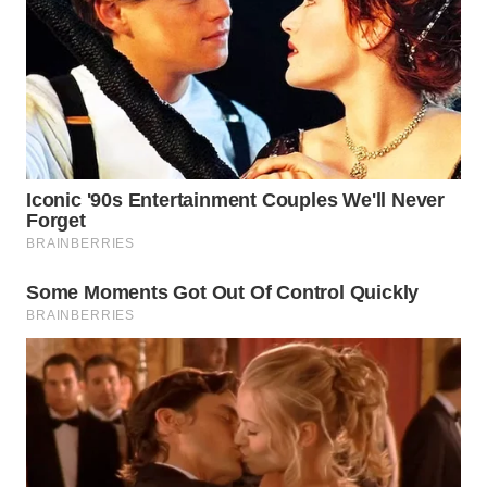
WN
TAPANULI
TENGAH
WN DELI
SERDANG
WN
TEBING
TINGGI
WN
PAKPAK
WN
KARAWANG
WN