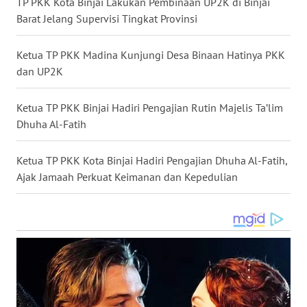
TP PKK Kota Binjai Lakukan Pembinaan UP2K di Binjai
LANGKAT
Barat Jelang Supervisi Tingkat Provinsi
WN
Ketua TP PKK Madina Kunjungi Desa Binaan Hatinya PKK
TAPANULI
SELATAN
dan UP2K
WN
Ketua TP PKK Binjai Hadiri Pengajian Rutin Majelis Ta’lim
TANJUNG
Dhuha Al-Fatih
LESUNG
Ketua TP PKK Kota Binjai Hadiri Pengajian Dhuha Al-Fatih,
WN
Ajak Jamaah Perkuat Keimanan dan Kepedulian
KARO
WN
SIMALUNGUN
WN
LABUHANBATU