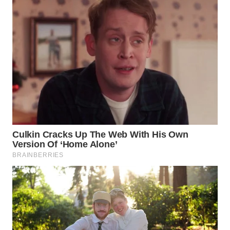
WAHANA
SPORT
WAHANA
UMKM
WAHANA
SELEB
WAHANA
PERSONA
WAHANA
OTOMOTIF
WAHANA
HEALTH