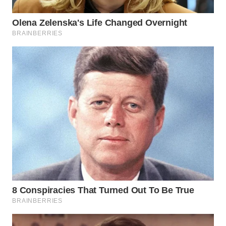
KONSUMEN
WAHANA
LISTRIK
WAHANA
TRAVEL
WAHANA
TV
WAHANANEWS
ID
WAHANANEWS
CO ID
WAHANANEWS
NET