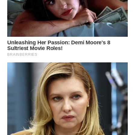
Wahana
Media
Group
WAHANA
NEWS
WAHANA
TANI
WAHANA
ADVOKAT
WAHANA
INFRASTRUKTUR
WAHANA