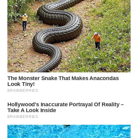
WN
PRIANGAN
TIMUR
WN
SEMARANG
WN
SOLO
WN
BOROBUDUR
WN
MADURA
WN