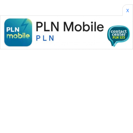
X
WAHANA MEDIA GROUP
|
|
|
WAHANA NEWS co
WAHANA TANI
WAHANA ADVOKAT