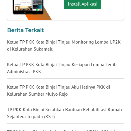
Install Aplikasi
WN
MALUKU
Berita Terkait
WN
MALUT
Ketua TP PKK Kota Binjai Tinjau Monitoring Lomba UP2K
di Kelurahan Sukamaju
WN
DAIRI
Ketua TP PKK Kota Binjai Tinjau Kesiapan Lomba Tertib
Administrasi PKK
WN
DANAU
Ketua TP PKK Kota Binjai Tinjau Aku Hatinya PKK di
TOBA
Kelurahan Sumber Mulyo Rejo
WN
TP PKK Kota Binjai Serahkan Bantuan Rehabilitasi Rumah
NIAS
Sejahtera Terpadu (RST)
WN