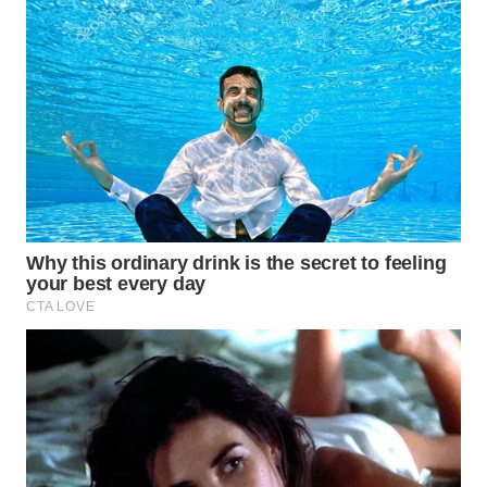
SURABAYA
WN
NATUNA
WN
BINTAN
WN
MANDALIKA
WN
LIKUPANG
WN
LABUANBAJO
WN
BORNEO