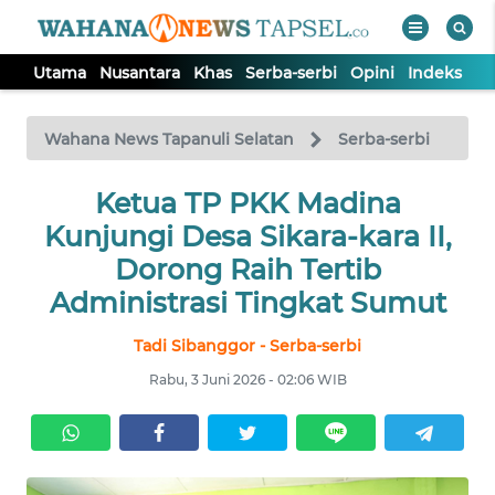
Utama
Nusantara
Khas
Serba-serbi
Opini
Indeks
WAHANA
Tutup
TV
Wahana News Tapanuli Selatan
Serba-serbi
UTAMA
Ketua TP PKK Madina
Kunjungi Desa Sikara-kara II,
NUSANTARA
Dorong Raih Tertib
Administrasi Tingkat Sumut
KHAS
Tadi Sibanggor - Serba-serbi
Rabu, 3 Juni 2026 - 02:06 WIB
SERBA-
SERBI
OPINI