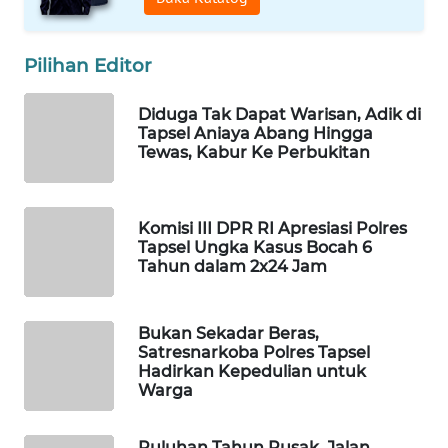
ID
MAWAKA
Pilihan Editor
ID
Diduga Tak Dapat Warisan, Adik di
MARTABAT
Tapsel Aniaya Abang Hingga
Tewas, Kabur Ke Perbukitan
NET
PLN
WATCH
Komisi III DPR RI Apresiasi Polres
Tapsel Ungka Kasus Bocah 6
Tahun dalam 2x24 Jam
MKLI
Bukan Sekadar Beras,
LPKKI
Satresnarkoba Polres Tapsel
Hadirkan Kepedulian untuk
LKKI
Warga
KOPEKLIN
Puluhan Tahun Rusak, Jalan