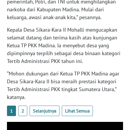
pemerintah, Polri, dan TNI untuk menghilangkan
narkoba dari Kabupaten Madina. Mulai dari
WN
keluarga, awasi anak-anak kita,” pesannya.
NUSANTARA
Kepala Desa Sikara-Kara II Mohalli mengucapkan
WN
selamat datang dan terima kasih atas kunjungan
JOGJA
Ketua TP PKK Madina. Ia menyebut desa yang
dipimpinnya terpilih sebagai desa binaan kategori
WN
Tertib Administrasi PKK tahun ini.
JATIM
“Mohon dukungan dari Ketua TP PKK Madina agar
WN
Desa Sikara-Kara II bisa meraih prestasi kategori
BALI
Tertib Administrasi PKK tingkat Sumatera Utara,”
katanya.
WN
KALBAR
1
2
Selanjutnya
Lihat Semua
WN
KALTENG