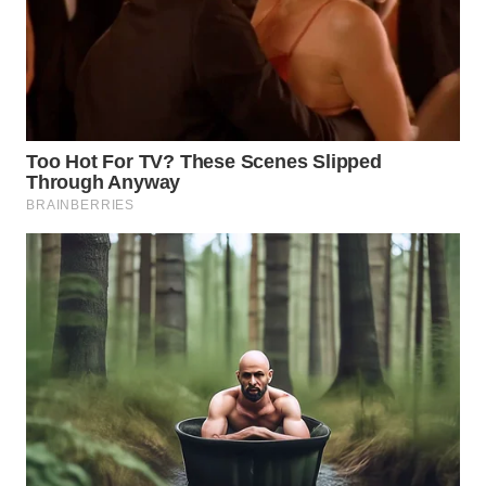
BEKASI
WN
BOGOR
WN
DEPOK
WN
TAPANULI
UTARA
WN
SAMOSIR
WN
PADANG
LAWAS