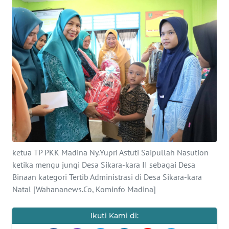
Informasi
INDEKS
BERITA
KONTAK
KAMI
INFO
IKLAN
ketua TP PKK Madina Ny.Yupri Astuti Saipullah Nasution
TENTANG
KAMI
ketika mengu jungi Desa Sikara-kara II sebagai Desa
Binaan kategori Tertib Administrasi di Desa Sikara-kara
Natal [Wahananews.Co, Kominfo Madina]
PEDOMAN
MEDIA
SIBER
Ikuti Kami di: