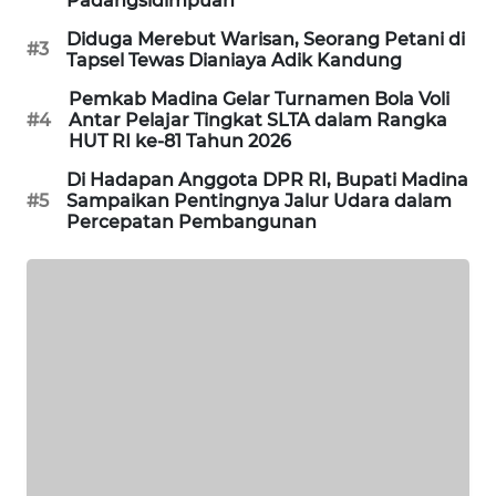
Padangsidimpuan
Diduga Merebut Warisan, Seorang Petani di
KARING
#3
Tapsel Tewas Dianiaya Adik Kandung
NEWS
Pemkab Madina Gelar Turnamen Bola Voli
#4
Antar Pelajar Tingkat SLTA dalam Rangka
JURNAL
HUT RI ke-81 Tahun 2026
MARITIM
Di Hadapan Anggota DPR RI, Bupati Madina
#5
Sampaikan Pentingnya Jalur Udara dalam
HUMBANG
Percepatan Pembangunan
NEWS
GARONGGANG
NEWS
FISUELRI
ID
ENERGI
NEWS