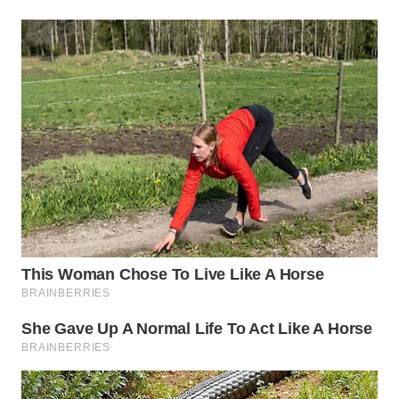
WN
INDRAMAYU
WN
KUNINGAN
WN
MAJALENGKA
WN
SUBANG
WN
SUKABUMI
WN
PURWAKARTA