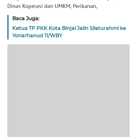
Dinas Koperasi dan UMKM, Perikanan,
WN
Baca Juga:
BANTEN
Ketua TP PKK Kota Binjai Jalin Silaturahmi ke
WN
Yonarhanud 11/WBY
NTT
WN
KEPRI
WN
PAPUA
WN
PAPUA
BARAT
WN