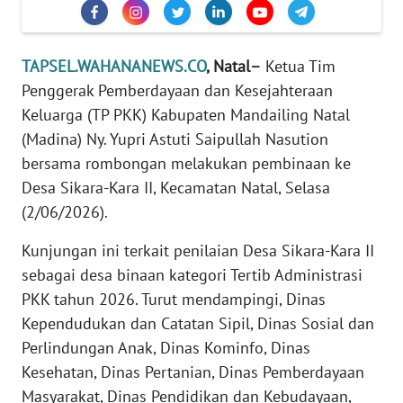
REDAKSI
TAPSEL.WAHANANEWS.CO
, Natal–
Ketua Tim
KARIR
Penggerak Pemberdayaan dan Kesejahteraan
DISCLAIMER
Keluarga (TP PKK) Kabupaten Mandailing Natal
(Madina) Ny. Yupri Astuti Saipullah Nasution
Wahana
bersama rombongan melakukan pembinaan ke
News
Desa Sikara-Kara II, Kecamatan Natal, Selasa
Regional
(2/06/2026).
WN
Kunjungan ini terkait penilaian Desa Sikara-Kara II
SUMUT
sebagai desa binaan kategori Tertib Administrasi
PKK tahun 2026. Turut mendampingi, Dinas
WN
Kependudukan dan Catatan Sipil, Dinas Sosial dan
JAKARTA
Perlindungan Anak, Dinas Kominfo, Dinas
Kesehatan, Dinas Pertanian, Dinas Pemberdayaan
WN
JABAR
Masyarakat, Dinas Pendidikan dan Kebudayaan,