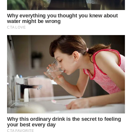
WN
SUMEDANG
WN
CIANJUR
WN
KEPULAUAN
SERIBU
WN
TANGERANG
WN
BINJAI
WN
CIREBON