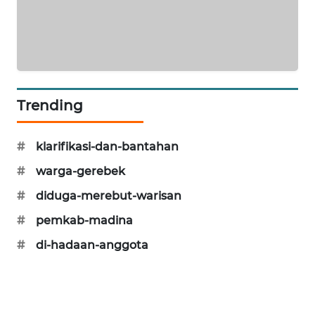
CILEUNGSI
NEWS
BERKAT
NEWS
Trending
BERAMPU
NEWS
#
klarifikasi-dan-bantahan
#
warga-gerebek
ANUGERAH
NEWS
#
diduga-merebut-warisan
#
pemkab-madina
AKHLAK
#
di-hadaan-anggota
ID
PERAPKI
NEWS