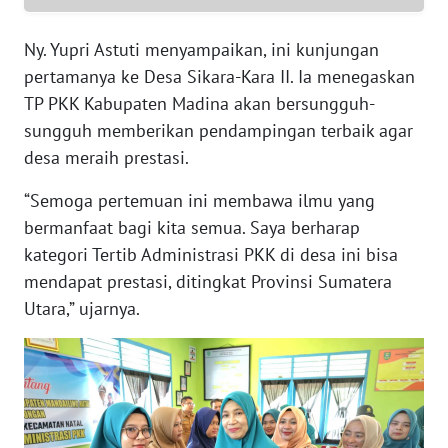
RIAU
Ny. Yupri Astuti menyampaikan, ini kunjungan
WN
pertamanya ke Desa Sikara-Kara II. Ia menegaskan
SERAMBI
TP PKK Kabupaten Madina akan bersungguh-
sungguh memberikan pendampingan terbaik agar
WN
JAMBI
desa meraih prestasi.
“Semoga pertemuan ini membawa ilmu yang
WN
bermanfaat bagi kita semua. Saya berharap
SULTRA
kategori Tertib Administrasi PKK di desa ini bisa
mendapat prestasi, ditingkat Provinsi Sumatera
WN
NTB
Utara,” ujarnya.
WN
SULTENG
WN