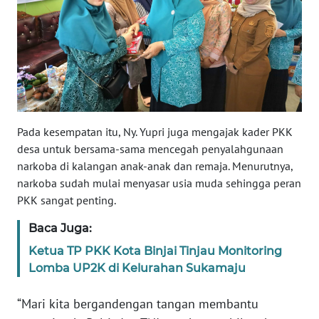
SULBAR
WN
BABEL
WN
SUMBAR
Pada kesempatan itu, Ny. Yupri juga mengajak kader PKK
WN
desa untuk bersama-sama mencegah penyalahgunaan
SUMSEL
narkoba di kalangan anak-anak dan remaja. Menurutnya,
narkoba sudah mulai menyasar usia muda sehingga peran
WN
PKK sangat penting.
BENGKULU
Baca Juga:
WN
Ketua TP PKK Kota Binjai Tinjau Monitoring
LAMPUNG
Lomba UP2K di Kelurahan Sukamaju
WN
“Mari kita bergandengan tangan membantu
JATENG