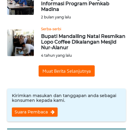
Informasi Program Pemkab
Informasi
Madina
2 bulan yang lalu
INDEKS
BERITA
Serba-serbi
Bupati Mandailing Natal Resmikan
Lopo Coffee Dikalangan Mesjid
KONTAK
Nur-Alanur
KAMI
4 tahun yang lalu
INFO
Muat Berita Selanjutnya
IKLAN
TENTANG
KAMI
Kirimkan masukan dan tanggapan anda sebagai
konsumen kepada kami.
PEDOMAN
Suara Pembaca
MEDIA
SIBER