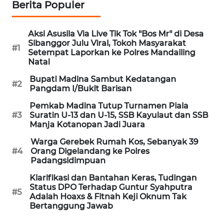
Berita Populer
REDAKSI
Aksi Asusila Via Live Tik Tok "Bos Mr" di Desa
KARIR
Sibanggor Julu Viral, Tokoh Masyarakat
#1
Setempat Laporkan ke Polres Mandailing
DISCLAIMER
Natal
Bupati Madina Sambut Kedatangan
#2
Wahana
Pangdam I/Bukit Barisan
News
Regional
Pemkab Madina Tutup Turnamen Piala
#3
Suratin U-13 dan U-15, SSB Kayulaut dan SSB
Manja Kotanopan Jadi Juara
WN
Warga Gerebek Rumah Kos, Sebanyak 39
SUMUT
#4
Orang Digelandang ke Polres
Padangsidimpuan
WN
Klarifikasi dan Bantahan Keras, Tudingan
JAKARTA
Status DPO Terhadap Guntur Syahputra
#5
Adalah Hoaxs & Fitnah Keji Oknum Tak
WN
Bertanggung Jawab
JABAR