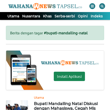
Utama
Nusantara
Khas
Serba-serbi
Opini
Indeks
WAHANA
Tutup
TV
Berita dengan tagar
#bupati-mandailing-natal
UTAMA
NUSANTARA
KHAS
Install Aplikasi
SERBA-
SERBI
Utama
Bupati Mandailing Natal Diskusi
OPINI
dengan Mahasiswa, Cegah Mis