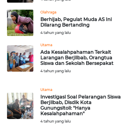
Olahraga
WN
Berhijab, Pegulat Muda AS Ini
KALTARA
Dilarang Bertanding
4 tahun yang lalu
WN
KALSEL
Utama
Ada Kesalahpahaman Terkait
WN
Larangan Berjilbab, Orangtua
KALTIM
Siswa dan Sekolah Bersepakat
4 tahun yang lalu
WN
SULSEL
Utama
Investigasi Soal Pelarangan Siswa
WN
Berjilbab, Disdik Kota
GORONTALO
Gunungsitoli: "Hanya
Kesalahpahaman"
WN
4 tahun yang lalu
SULUT