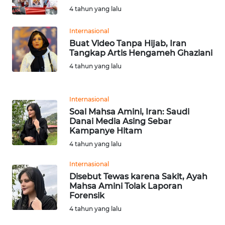
SULBAR
4 tahun yang lalu
WN
Internasional
BABEL
Buat Video Tanpa Hijab, Iran
Tangkap Artis Hengameh Ghaziani
WN
4 tahun yang lalu
SUMBAR
Internasional
WN
Soal Mahsa Amini, Iran: Saudi
SUMSEL
Danai Media Asing Sebar
Kampanye Hitam
WN
4 tahun yang lalu
BENGKULU
Internasional
WN
Disebut Tewas karena Sakit, Ayah
Mahsa Amini Tolak Laporan
LAMPUNG
Forensik
4 tahun yang lalu
WN
JATENG