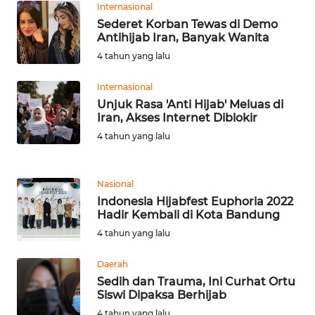
Internasional
Sederet Korban Tewas di Demo
WN
Antihijab Iran, Banyak Wanita
NUSANTARA
4 tahun yang lalu
WN
Internasional
JOGJA
Unjuk Rasa 'Anti Hijab' Meluas di
Iran, Akses Internet Diblokir
4 tahun yang lalu
WN
JATIM
Nasional
WN
Indonesia Hijabfest Euphoria 2022
BALI
Hadir Kembali di Kota Bandung
4 tahun yang lalu
WN
KALBAR
Daerah
Sedih dan Trauma, Ini Curhat Ortu
Siswi Dipaksa Berhijab
WN
KALTENG
4 tahun yang lalu