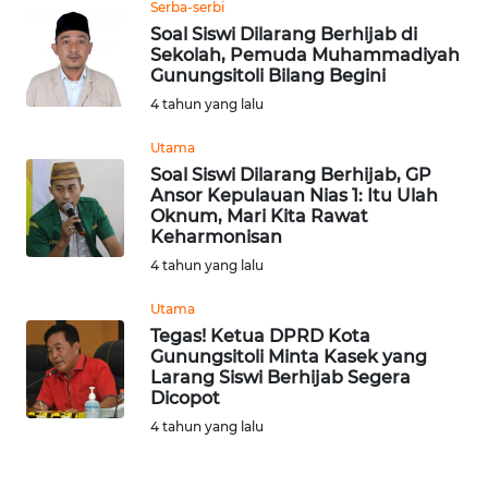
Serba-serbi
Soal Siswi Dilarang Berhijab di
WN
Sekolah, Pemuda Muhammadiyah
MALUKU
Gunungsitoli Bilang Begini
4 tahun yang lalu
WN
MALUT
Utama
Soal Siswi Dilarang Berhijab, GP
Ansor Kepulauan Nias 1: Itu Ulah
WN
Oknum, Mari Kita Rawat
DAIRI
Keharmonisan
4 tahun yang lalu
WN
DANAU
Utama
TOBA
Tegas! Ketua DPRD Kota
Gunungsitoli Minta Kasek yang
Larang Siswi Berhijab Segera
WN
Dicopot
NIAS
4 tahun yang lalu
WN