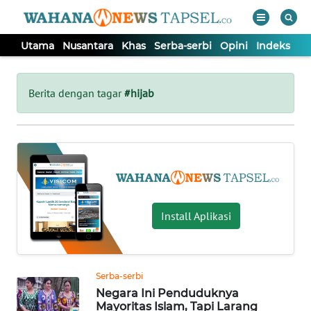
Utama
Nusantara
Khas
Serba-serbi
Opini
Indeks
WAHANA
Tutup
TV
Berita dengan tagar
#hijab
UTAMA
NUSANTARA
KHAS
Install Aplikasi
SERBA-
SERBI
Serba-serbi
Negara Ini Penduduknya
OPINI
Mayoritas Islam, Tapi Larang