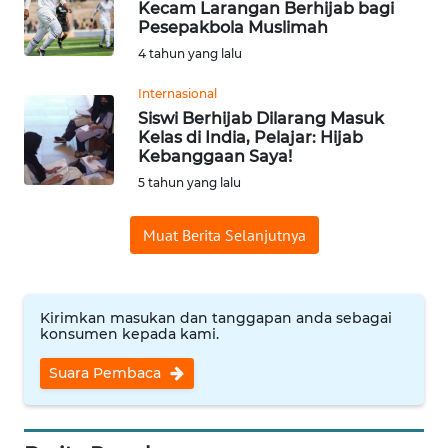
Kecam Larangan Berhijab bagi
WN
Pesepakbola Muslimah
SUMEDANG
4 tahun yang lalu
Internasional
WN
Siswi Berhijab Dilarang Masuk
CIANJUR
Kelas di India, Pelajar: Hijab
Kebanggaan Saya!
WN
5 tahun yang lalu
KEPULAUAN
SERIBU
Muat Berita Selanjutnya
WN
TANGERANG
Kirimkan masukan dan tanggapan anda sebagai
konsumen kepada kami.
WN
BINJAI
Suara Pembaca
WN
CIREBON