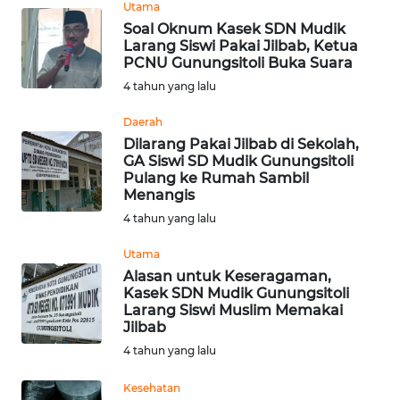
LANGKAT
Utama
Soal Oknum Kasek SDN Mudik
Larang Siswi Pakai Jilbab, Ketua
WN
PCNU Gunungsitoli Buka Suara
TAPANULI
4 tahun yang lalu
SELATAN
Daerah
WN
Dilarang Pakai Jilbab di Sekolah,
TANJUNG
GA Siswi SD Mudik Gunungsitoli
LESUNG
Pulang ke Rumah Sambil
Menangis
4 tahun yang lalu
WN
KARO
Utama
Alasan untuk Keseragaman,
WN
Kasek SDN Mudik Gunungsitoli
SIMALUNGUN
Larang Siswi Muslim Memakai
Jilbab
4 tahun yang lalu
WN
LABUHANBATU
Kesehatan