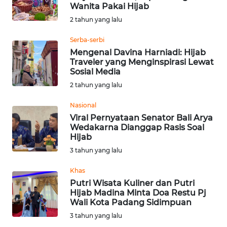
Wanita Pakai Hijab
Informasi
2 tahun yang lalu
INDEKS
Serba-serbi
BERITA
Mengenal Davina Harniadi: Hijab
Traveler yang Menginspirasi Lewat
Sosial Media
KONTAK
2 tahun yang lalu
KAMI
Nasional
INFO
Viral Pernyataan Senator Bali Arya
IKLAN
Wedakarna Dianggap Rasis Soal
Hijab
TENTANG
3 tahun yang lalu
KAMI
Khas
Putri Wisata Kuliner dan Putri
PEDOMAN
Hijab Madina Minta Doa Restu Pj
MEDIA
Wali Kota Padang Sidimpuan
SIBER
3 tahun yang lalu