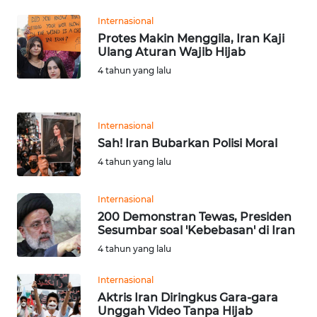
RIAU
Internasional
Protes Makin Menggila, Iran Kaji
WN
Ulang Aturan Wajib Hijab
SERAMBI
4 tahun yang lalu
WN
JAMBI
Internasional
Sah! Iran Bubarkan Polisi Moral
WN
SULTRA
4 tahun yang lalu
WN
Internasional
NTB
200 Demonstran Tewas, Presiden
Sesumbar soal 'Kebebasan' di Iran
4 tahun yang lalu
WN
SULTENG
Internasional
Aktris Iran Diringkus Gara-gara
WN
Unggah Video Tanpa Hijab