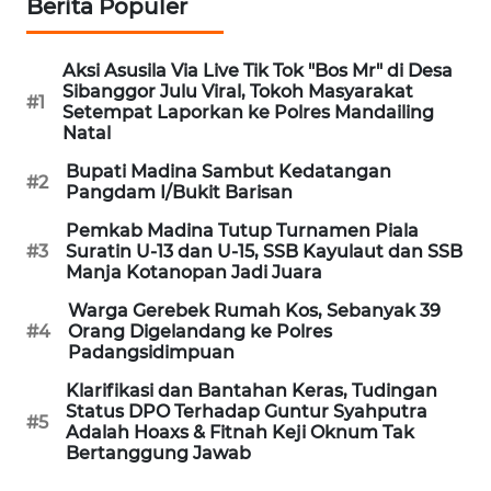
Berita Populer
WN
INDRAMAYU
Aksi Asusila Via Live Tik Tok "Bos Mr" di Desa
Sibanggor Julu Viral, Tokoh Masyarakat
#1
Setempat Laporkan ke Polres Mandailing
WN
Natal
KUNINGAN
Bupati Madina Sambut Kedatangan
#2
Pangdam I/Bukit Barisan
WN
Pemkab Madina Tutup Turnamen Piala
MAJALENGKA
#3
Suratin U-13 dan U-15, SSB Kayulaut dan SSB
Manja Kotanopan Jadi Juara
WN
Warga Gerebek Rumah Kos, Sebanyak 39
SUBANG
#4
Orang Digelandang ke Polres
Padangsidimpuan
WN
Klarifikasi dan Bantahan Keras, Tudingan
SUKABUMI
Status DPO Terhadap Guntur Syahputra
#5
Adalah Hoaxs & Fitnah Keji Oknum Tak
WN
Bertanggung Jawab
PURWAKARTA