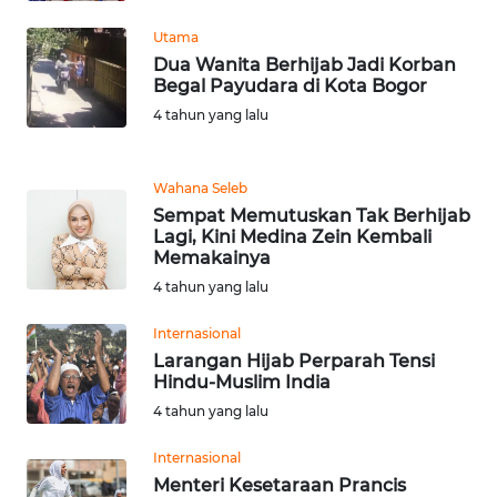
BEKASI
Utama
Dua Wanita Berhijab Jadi Korban
WN
Begal Payudara di Kota Bogor
BOGOR
4 tahun yang lalu
WN
DEPOK
Wahana Seleb
Sempat Memutuskan Tak Berhijab
WN
Lagi, Kini Medina Zein Kembali
TAPANULI
Memakainya
UTARA
4 tahun yang lalu
Internasional
WN
SAMOSIR
Larangan Hijab Perparah Tensi
Hindu-Muslim India
4 tahun yang lalu
WN
PADANG
Internasional
LAWAS
Menteri Kesetaraan Prancis