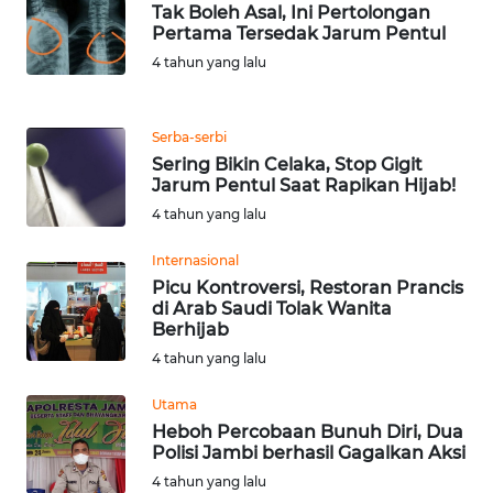
Tak Boleh Asal, Ini Pertolongan
WN
Pertama Tersedak Jarum Pentul
TAPANULI
4 tahun yang lalu
TENGAH
WN DELI
Serba-serbi
SERDANG
Sering Bikin Celaka, Stop Gigit
Jarum Pentul Saat Rapikan Hijab!
WN
4 tahun yang lalu
TEBING
TINGGI
Internasional
Picu Kontroversi, Restoran Prancis
di Arab Saudi Tolak Wanita
WN
Berhijab
PAKPAK
4 tahun yang lalu
WN
Utama
KARAWANG
Heboh Percobaan Bunuh Diri, Dua
Polisi Jambi berhasil Gagalkan Aksi
WN
4 tahun yang lalu