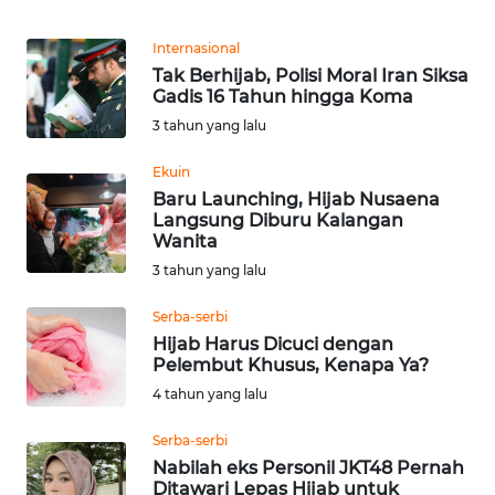
REDAKSI
Internasional
Tak Berhijab, Polisi Moral Iran Siksa
KARIR
Gadis 16 Tahun hingga Koma
3 tahun yang lalu
DISCLAIMER
Ekuin
Wahana
Baru Launching, Hijab Nusaena
News
Langsung Diburu Kalangan
Regional
Wanita
3 tahun yang lalu
WN
SUMUT
Serba-serbi
Hijab Harus Dicuci dengan
Pelembut Khusus, Kenapa Ya?
WN
4 tahun yang lalu
JAKARTA
Serba-serbi
WN
Nabilah eks Personil JKT48 Pernah
JABAR
Ditawari Lepas Hijab untuk