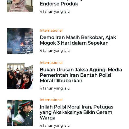
Endorse Produk
WN
4 tahun yang lalu
BANTEN
Internasional
WN
Demo Iran Masih Berkobar, Ajak
NTT
Mogok 3 Hari dalam Sepekan
4 tahun yang lalu
WN
KEPRI
Internasional
Bukan Urusan Jaksa Agung, Media
Pemerintah Iran Bantah Polisi
WN
Moral Dibubarkan
PAPUA
4 tahun yang lalu
WN
Internasional
PAPUA
Inilah Polisi Moral Iran, Petugas
BARAT
yang Aksi-aksinya Bikin Geram
Warga
WN
4 tahun yang lalu