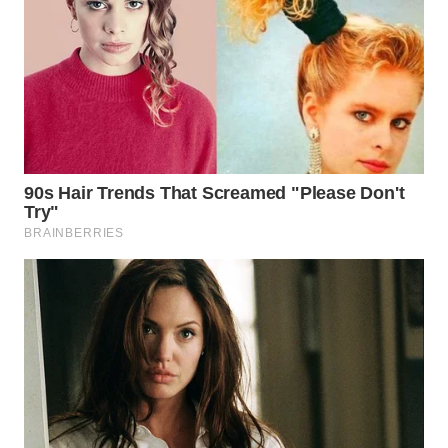
WN
SUMEDANG
WN
CIANJUR
WN
KEPULAUAN
SERIBU
WN
TANGERANG
WN
BINJAI
WN
CIREBON