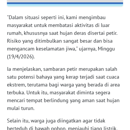
RIAU
"Dalam situasi seperti ini, kami mengimbau
WN
SERAMBI
masyarakat untuk membatasi aktivitas di luar
rumah, khususnya saat hujan deras disertai petir.
WN
Risiko yang ditimbulkan sangat besar dan bisa
JAMBI
mengancam keselamatan jiwa," ujarnya, Minggu
(19/4/2026).
WN
SULTRA
Ia menjelaskan, sambaran petir merupakan salah
satu potensi bahaya yang kerap terjadi saat cuaca
WN
ekstrem, terutama bagi warga yang berada di area
NTB
terbuka. Untuk itu, masyarakat diminta segera
mencari tempat berlindung yang aman saat hujan
WN
mulai turun.
SULTENG
Selain itu, warga juga diingatkan agar tidak
WN
berteduh di bawah pohon, menjauhi tiang listrik,