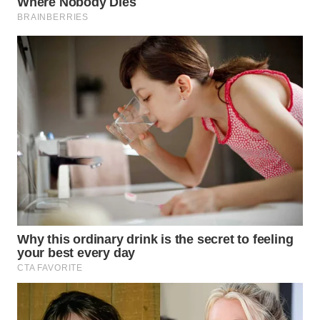
SURABAYA
WN
NATUNA
WN
BINTAN
WN
MANDALIKA
WN
LIKUPANG
WN
LABUANBAJO
WN
BORNEO