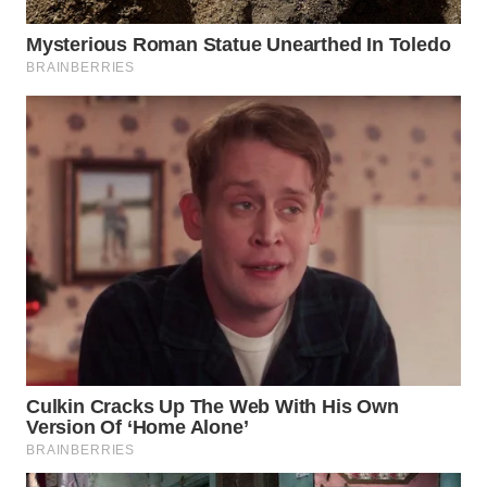
WAHANA
SPORT
WAHANA
UMKM
WAHANA
SELEB
WAHANA
PERSONA
WAHANA
OTOMOTIF
WAHANA
HEALTH