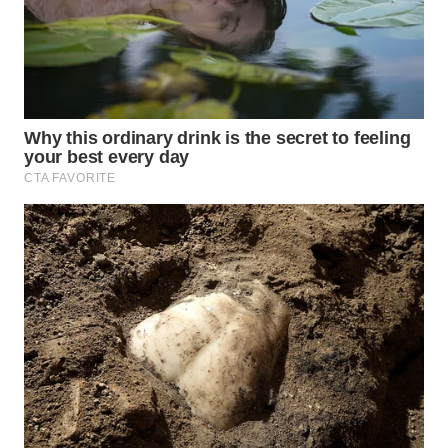
KONSUMEN
WAHANA
LISTRIK
WAHANA
TRAVEL
WAHANA
TV
WAHANANEWS
ID
WAHANANEWS
CO ID
WAHANANEWS
NET