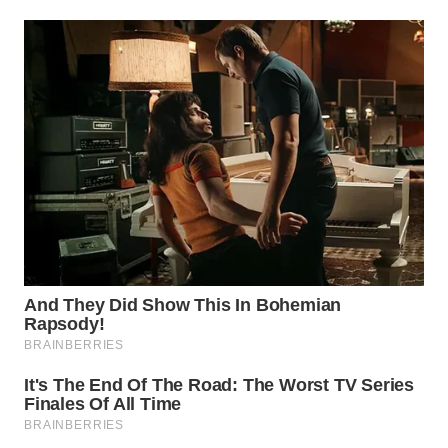
WN
TAPANULI
TENGAH
WN DELI
SERDANG
WN
TEBING
TINGGI
WN
PAKPAK
WN
KARAWANG
WN