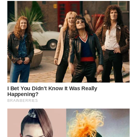
BEKASI
WN
BOGOR
WN
DEPOK
WN
TAPANULI
UTARA
WN
SAMOSIR
WN
PADANG
LAWAS