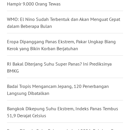
Hampir 9.000 Orang Tewas
WN
MALUKU
WMO: El Nino Sudah Terbentuk dan Akan Menguat Cepat
dalam Beberapa Bulan
WN
MALUT
Eropa Dipanggang Panas Ekstrem, Pakar Ungkap Biang
Kerok yang Bikin Korban Berjatuhan
WN
DAIRI
RI Bakal Diterjang Suhu Super Panas? Ini Prediksinya
BMKG
WN
DANAU
Badai Tropis Mengancam Jepang, 120 Penerbangan
TOBA
Langsung Dibatalkan
WN
Bangkok Dikepung Suhu Ekstrem, Indeks Panas Tembus
NIAS
51,9 Derajat Celsius
WN