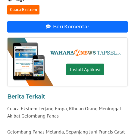
Cuaca Ekstrem
WN
KALTARA
Beri Komentar
WN
KALSEL
WN
KALTIM
Install Aplikasi
WN
SULSEL
Berita Terkait
WN
Cuaca Ekstrem Terjang Eropa, Ribuan Orang Meninggal
GORONTALO
Akibat Gelombang Panas
WN
Gelombang Panas Melanda, Sepanjang Juni Prancis Catat
SULUT