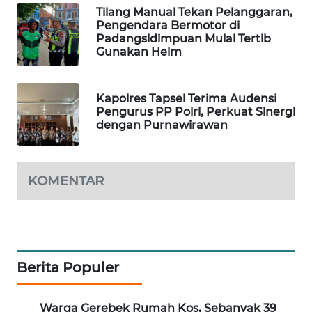
Tilang Manual Tekan Pelanggaran,
Pengendara Bermotor di
SIBARAGAS
Padangsidimpuan Mulai Tertib
NEWS
Gunakan Helm
METRO
Kapolres Tapsel Terima Audensi
SIANTAR
Pengurus PP Polri, Perkuat Sinergi
NEWS
dengan Purnawirawan
METRO
MEDAN
KOMENTAR
NEWS
METRO
JAKARTA
NEWS
Berita Populer
KRT
NEWS
Warga Gerebek Rumah Kos, Sebanyak 39