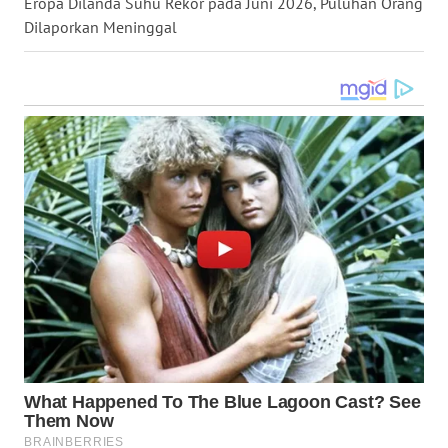
Eropa Dilanda Suhu Rekor pada Juni 2026, Puluhan Orang
LANGKAT
Dilaporkan Meninggal
WN
TAPANULI
SELATAN
WN
TANJUNG
LESUNG
WN
KARO
WN
SIMALUNGUN
WN
LABUHANBATU