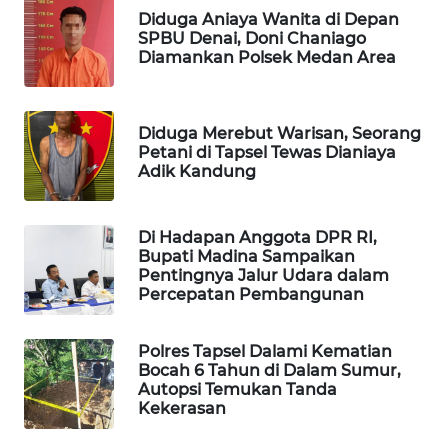
Diduga Aniaya Wanita di Depan
SPBU Denai, Doni Chaniago
PORTAL
Diamankan Polsek Medan Area
KONSUMEN
FORWAMKI
Diduga Merebut Warisan, Seorang
Petani di Tapsel Tewas Dianiaya
Adik Kandung
ALPERKLINAS
FORJASIDA
Di Hadapan Anggota DPR RI,
Bupati Madina Sampaikan
Pentingnya Jalur Udara dalam
TAMBANG
Percepatan Pembangunan
NEWS
Polres Tapsel Dalami Kematian
SITUNGIR
Bocah 6 Tahun di Dalam Sumur,
NEWS
Autopsi Temukan Tanda
Kekerasan
SIDIKALANG
NEWS