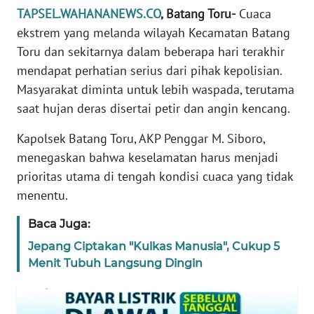
TAPSEL.WAHANANEWS.CO
, Batang Toru-
Cuaca
REDAKSI
ekstrem yang melanda wilayah Kecamatan Batang
Toru dan sekitarnya dalam beberapa hari terakhir
KARIR
mendapat perhatian serius dari pihak kepolisian.
DISCLAIMER
Masyarakat diminta untuk lebih waspada, terutama
saat hujan deras disertai petir dan angin kencang.
Wahana
News
Kapolsek Batang Toru, AKP Penggar M. Siboro,
Regional
menegaskan bahwa keselamatan harus menjadi
prioritas utama di tengah kondisi cuaca yang tidak
WN
menentu.
SUMUT
Baca Juga:
WN
Jepang Ciptakan "Kulkas Manusia", Cukup 5
JAKARTA
Menit Tubuh Langsung Dingin
WN
JABAR