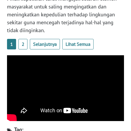
masyarakat untuk saling mengingatkan dan
meningkatkan kepedulian terhadap lingkungan
WN
NUSANTARA
sekitar guna mencegah terjadinya hal-hal yang
tidak diinginkan.
WN
JOGJA
1
2
Selanjutnya
Lihat Semua
WN
JATIM
WN
BALI
WN
KALBAR
WN
KALTENG
Tag: