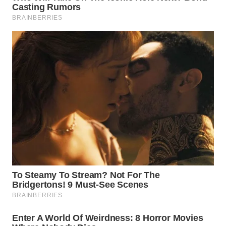
WN
PRIANGAN
TIMUR
WN
SEMARANG
WN
SOLO
WN
BOROBUDUR
WN
MADURA
WN