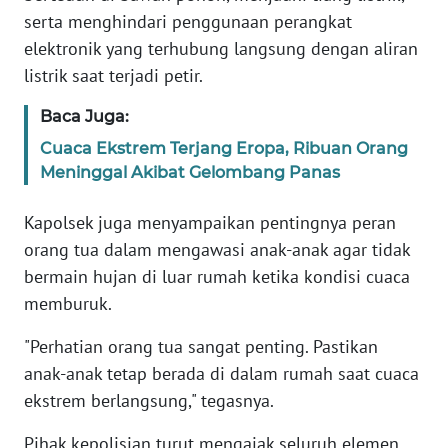
SULBAR
serta menghindari penggunaan perangkat
elektronik yang terhubung langsung dengan aliran
WN
listrik saat terjadi petir.
BABEL
Baca Juga:
WN
Cuaca Ekstrem Terjang Eropa, Ribuan Orang
SUMBAR
Meninggal Akibat Gelombang Panas
WN
Kapolsek juga menyampaikan pentingnya peran
SUMSEL
orang tua dalam mengawasi anak-anak agar tidak
bermain hujan di luar rumah ketika kondisi cuaca
WN
BENGKULU
memburuk.
"Perhatian orang tua sangat penting. Pastikan
WN
LAMPUNG
anak-anak tetap berada di dalam rumah saat cuaca
ekstrem berlangsung," tegasnya.
WN
Pihak kepolisian turut mengajak seluruh elemen
JATENG