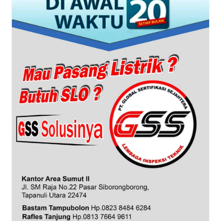
WN
BANTEN
WN
NTT
WN
KEPRI
WN
PAPUA
WN
PAPUA
BARAT
WN