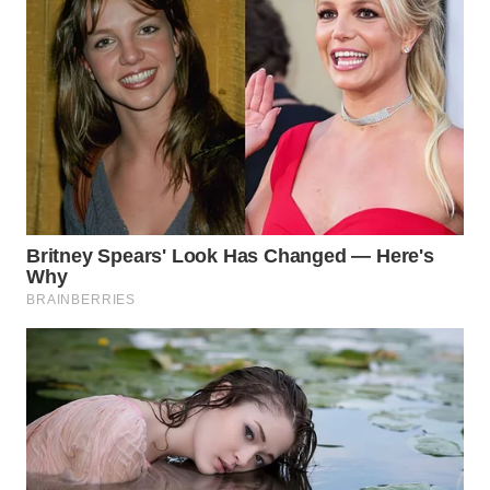
Wahana
Media
Group
WAHANA
NEWS
WAHANA
TANI
WAHANA
ADVOKAT
WAHANA
INFRASTRUKTUR
WAHANA