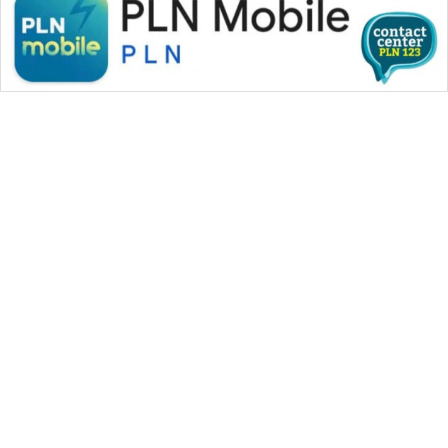
WAHANA MEDIA GROUP
|
|
|
WAHANA NEWS co
WAHANA TANI
WAHANA ADVOKAT
|
|
WAHANA INFRASTRUKTUR
WAHANA KONSUMEN
|
|
|
WAHANA LISTRIK
WAHANA TRAVEL
WAHANA TV
|
|
|
WAHANANEWS id
WAHANANEWS CO ID
WAHANANEWS NET