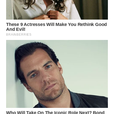
WN
INDRAMAYU
WN
KUNINGAN
WN
MAJALENGKA
WN
SUBANG
WN
SUKABUMI
WN
PURWAKARTA