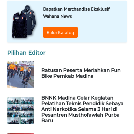
ID
Dapatkan Merchandise Eksklusif
Wahana News
MAWAKA
ID
Buka Katalog
MARTABAT
NET
Pilihan Editor
PLN
WATCH
Ratusan Peserta Meriahkan Fun
Bike Pemkab Madina
MKLI
BNNK Madina Gelar Kegiatan
LPKKI
Pelatihan Teknis Pendidik Sebaya
Anti Narkotika Selama 3 Hari di
Pesantren Musthofawiah Purba
LKKI
Baru
KOPEKLIN