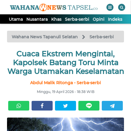
Utama
Nusantara
Khas
Serba-serbi
Opini
Indeks
WAHANA
Tutup
TV
Wahana News Tapanuli Selatan
Serba-serbi
UTAMA
Cuaca Ekstrem Mengintai,
Kapolsek Batang Toru Minta
NUSANTARA
Warga Utamakan Keselamatan
Abdul Malik Ritonga - Serba-serbi
KHAS
Minggu, 19 April 2026 - 18:38 WIB
SERBA-
SERBI
OPINI