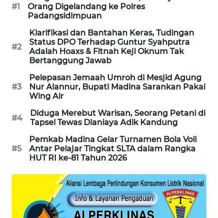
#1
Orang Digelandang ke Polres
Padangsidimpuan
KARING
NEWS
Klarifikasi dan Bantahan Keras, Tudingan
Status DPO Terhadap Guntur Syahputra
#2
Adalah Hoaxs & Fitnah Keji Oknum Tak
JURNAL
Bertanggung Jawab
MARITIM
Pelepasan Jemaah Umroh di Mesjid Agung
#3
Nur Alannur, Bupati Madina Sarankan Pakai
HUMBANG
Wing Air
NEWS
Diduga Merebut Warisan, Seorang Petani di
#4
Tapsel Tewas Dianiaya Adik Kandung
GARONGGANG
NEWS
Pemkab Madina Gelar Turnamen Bola Voli
#5
Antar Pelajar Tingkat SLTA dalam Rangka
HUT RI ke-81 Tahun 2026
FISUELRI
ID
ENERGI
NEWS