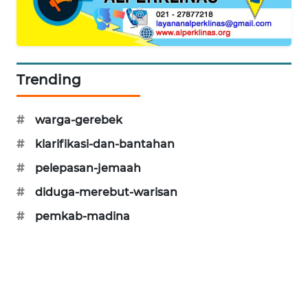
CILEUNGSI
NEWS
BERKAT
Trending
NEWS
#
warga-gerebek
BERAMPU
NEWS
#
klarifikasi-dan-bantahan
#
pelepasan-jemaah
ANUGERAH
NEWS
#
diduga-merebut-warisan
#
pemkab-madina
AKHLAK
ID
PERAPKI
NEWS