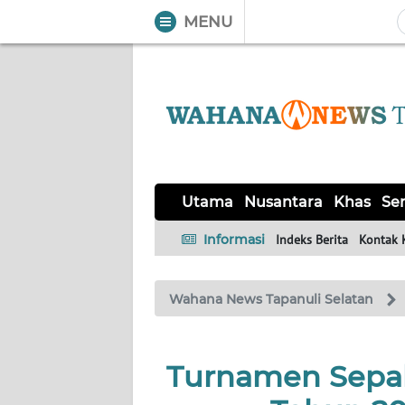
MENU
WAHANA
Tutup
TV
UTAMA
NUSANTARA
Utama
Nusantara
Khas
Ser
KHAS
Informasi
Indeks Berita
Kontak 
SERBA-
Wahana News Tapanuli Selatan
SERBI
OPINI
Turnamen Sepak
Informasi