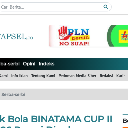
ba-serbi
Opini
Indeks
Kami
Info Iklan
Tentang Kami
Pedoman Media Siber
Redaksi
Karir
Serba-serbi
 Bola BINATAMA CUP II
B