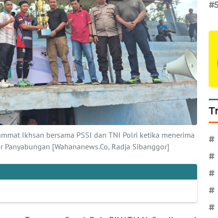
#
T
mmat Ikhsan bersama PSSI dan TNI Polri ketika menerima
#
ntar Panyabungan [Wahananews.Co, Radja Sibanggor]
#
#
#
#