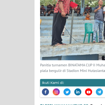
KARIR
DISCLAIMER
Wahana
News
Regional
WN
SUMUT
Panitia turnamen BINATAMA CUP II Muha
piala bergulir di Stadion Mini Hutasia
WN
JAKARTA
Ikuti Kami di:
WN
JABAR