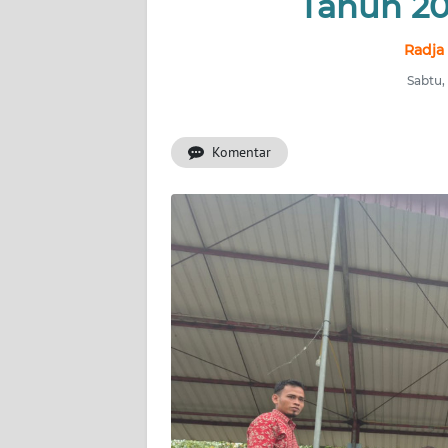
Tahun 20
INDEKS
Radja
BERITA
Sabtu,
KONTAK
KAMI
Komentar
INFO
IKLAN
TENTANG
KAMI
PEDOMAN
MEDIA
SIBER
REDAKSI