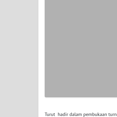
WN
SERAMBI
WN
JAMBI
WN
SULTRA
WN
NTB
WN
SULTENG
WN
SULBAR
Turut hadir dalam pembukaan turn