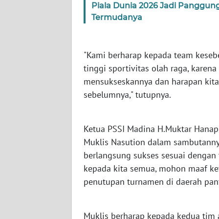
Piala Dunia 2026 Jadi Panggun
WN
KALTARA
Termudanya
WN
KALSEL
"Kami berharap kepada team keseb
tinggi sportivitas olah raga, karen
WN
mensukseskannya dan harapan kita d
KALTIM
sebelumnya," tutupnya.
WN
SULSEL
Ketua PSSI Madina H.Muktar Hanapi 
Muklis Nasution dalam sambutannya
WN
berlangsung sukses sesuai dengan
GORONTALO
kepada kita semua, mohon maaf ket
penutupan turnamen di daerah panta
WN
SULUT
Muklis berharap kepada kedua tim 