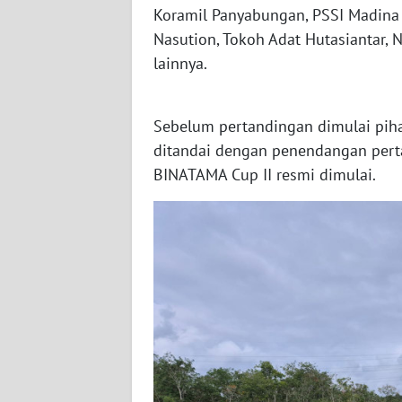
Koramil Panyabungan, PSSI Madina y
WN
Nasution, Tokoh Adat Hutasiantar,
BABEL
lainnya.
WN
SUMBAR
Sebelum pertandingan dimulai pih
ditandai dengan penendangan pert
WN
SUMSEL
BINATAMA Cup II resmi dimulai.
WN
BENGKULU
WN
LAMPUNG
WN
JATENG