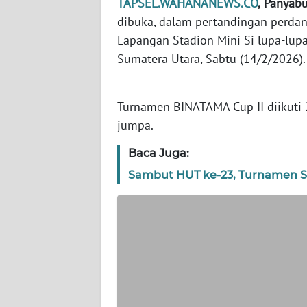
TAPSEL.WAHANANEWS.CO
,
Panyab
WN
BANTEN
dibuka, dalam pertandingan perdan
Lapangan Stadion Mini Si lupa-lup
WN
Sumatera Utara, Sabtu (14/2/2026).
NTT
Turnamen BINATAMA Cup II diikuti
WN
KEPRI
jumpa.
Baca Juga:
WN
PAPUA
Sambut HUT ke-23, Turnamen S
WN
PAPUA
BARAT
WN
RIAU