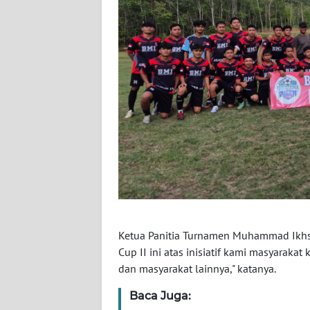
WN
NUSANTARA
WN
JOGJA
WN
JATIM
WN
BALI
WN
KALBAR
Ketua Panitia Turnamen Muhammad Ikh
Cup II ini atas inisiatif kami masyarak
dan masyarakat lainnya," katanya.
WN
KALTENG
Baca Juga: