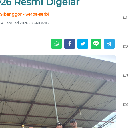
26 Resmi Digelar
 Sibanggor - Serba-serbi
#1
 14 Februari 2026 - 18:40 WIB
#
#
#