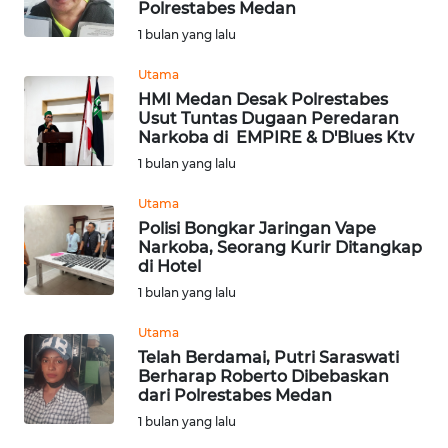
Polrestabes Medan
1 bulan yang lalu
WN
NUSANTARA
Utama
HMI Medan Desak Polrestabes
Usut Tuntas Dugaan Peredaran
WN
Narkoba di EMPIRE & D'Blues Ktv
JOGJA
1 bulan yang lalu
WN
Utama
JATIM
Polisi Bongkar Jaringan Vape
Narkoba, Seorang Kurir Ditangkap
di Hotel
WN
BALI
1 bulan yang lalu
Utama
WN
Telah Berdamai, Putri Saraswati
KALBAR
Berharap Roberto Dibebaskan
dari Polrestabes Medan
WN
1 bulan yang lalu
KALTENG