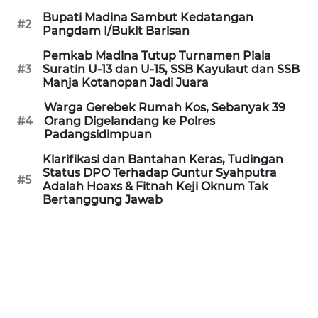
Bupati Madina Sambut Kedatangan
#2
WN
Pangdam I/Bukit Barisan
PRIANGAN
Pemkab Madina Tutup Turnamen Piala
TIMUR
#3
Suratin U-13 dan U-15, SSB Kayulaut dan SSB
Manja Kotanopan Jadi Juara
WN
Warga Gerebek Rumah Kos, Sebanyak 39
SEMARANG
#4
Orang Digelandang ke Polres
Padangsidimpuan
WN
Klarifikasi dan Bantahan Keras, Tudingan
SOLO
Status DPO Terhadap Guntur Syahputra
#5
Adalah Hoaxs & Fitnah Keji Oknum Tak
WN
Bertanggung Jawab
BOROBUDUR
WN
MADURA
WN