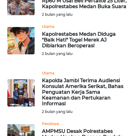
Rp60 M Usai Beli Pertalite 25 Liter,
LANGKAT
Kapolrestabes Medan Buka Suara
2 bulan yang lalu
WN
TAPANULI
Utama
SELATAN
Kapolrestabes Medan Diduga
"Baik Hati" Togel Merek AJ
Dibiarkan Beroperasi
WN
TANJUNG
2 bulan yang lalu
LESUNG
Utama
WN
Kapolda Jambi Terima Audiensi
KARO
Konsulat Amerika Serikat, Bahas
Penguatan Kerja Sama
Keamanan dan Pertukaran
WN
Informasi
SIMALUNGUN
2 bulan yang lalu
WN
Peristiwa
LABUHANBATU
AMPMSU Desak Polrestabes