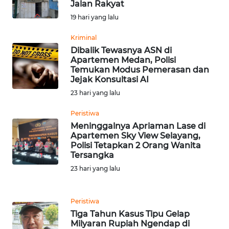
SULBAR
Jalan Rakyat
19 hari yang lalu
WN
BABEL
Kriminal
Dibalik Tewasnya ASN di
Apartemen Medan, Polisi
WN
Temukan Modus Pemerasan dan
SUMBAR
Jejak Konsultasi AI
23 hari yang lalu
WN
SUMSEL
Peristiwa
Meninggalnya Apriaman Lase di
Apartemen Sky View Selayang,
WN
Polisi Tetapkan 2 Orang Wanita
BENGKULU
Tersangka
23 hari yang lalu
WN
LAMPUNG
Peristiwa
Tiga Tahun Kasus Tipu Gelap
WN
Milyaran Rupiah Ngendap di
JATENG