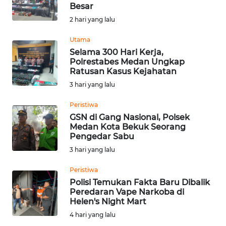
Besar
Informasi
2 hari yang lalu
INDEKS
Utama
BERITA
Selama 300 Hari Kerja,
Polrestabes Medan Ungkap
Ratusan Kasus Kejahatan
KONTAK
3 hari yang lalu
KAMI
Peristiwa
INFO
GSN di Gang Nasional, Polsek
IKLAN
Medan Kota Bekuk Seorang
Pengedar Sabu
TENTANG
3 hari yang lalu
KAMI
Peristiwa
Polisi Temukan Fakta Baru Dibalik
PEDOMAN
Peredaran Vape Narkoba di
MEDIA
Helen's Night Mart
SIBER
4 hari yang lalu