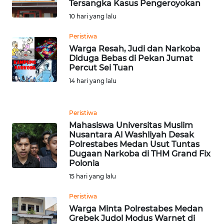
RIAU
Tersangka Kasus Pengeroyokan
10 hari yang lalu
WN
Peristiwa
SERAMBI
Warga Resah, Judi dan Narkoba
Diduga Bebas di Pekan Jumat
WN
Percut Sei Tuan
JAMBI
14 hari yang lalu
WN
SULTRA
Peristiwa
Mahasiswa Universitas Muslim
Nusantara Al Washliyah Desak
WN
Polrestabes Medan Usut Tuntas
NTB
Dugaan Narkoba di THM Grand Fix
Polonia
WN
15 hari yang lalu
SULTENG
Peristiwa
Warga Minta Polrestabes Medan
WN
Grebek Judol Modus Warnet di