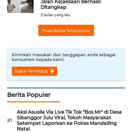
Jalan Kejaksaan Berhasil
Ditangkap
WN
3 bulan yang lalu
INDRAMAYU
Muat Berita Selanjutnya
WN
KUNINGAN
Kirimkan masukan dan tanggapan anda sebagai
WN
konsumen kepada kami.
MAJALENGKA
Suara Pembaca
WN
SUBANG
Berita Populer
WN
SUKABUMI
Aksi Asusila Via Live Tik Tok "Bos Mr" di Desa
Sibanggor Julu Viral, Tokoh Masyarakat
#1
WN
Setempat Laporkan ke Polres Mandailing
PURWAKARTA
Natal