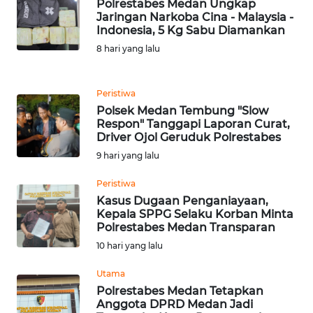
Polrestabes Medan Ungkap
Jaringan Narkoba Cina - Malaysia -
WN
Indonesia, 5 Kg Sabu Diamankan
BANTEN
8 hari yang lalu
WN
Peristiwa
NTT
Polsek Medan Tembung "Slow
Respon" Tanggapi Laporan Curat,
WN
Driver Ojol Geruduk Polrestabes
KEPRI
9 hari yang lalu
WN
Peristiwa
PAPUA
Kasus Dugaan Penganiayaan,
Kepala SPPG Selaku Korban Minta
Polrestabes Medan Transparan
WN
10 hari yang lalu
PAPUA
BARAT
Utama
Polrestabes Medan Tetapkan
WN
Anggota DPRD Medan Jadi