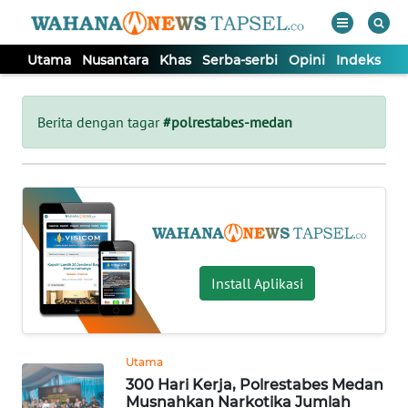
Utama
Nusantara
Khas
Serba-serbi
Opini
Indeks
WAHANA
Tutup
TV
Berita dengan tagar
#polrestabes-medan
UTAMA
NUSANTARA
KHAS
Install Aplikasi
SERBA-
SERBI
Utama
300 Hari Kerja, Polrestabes Medan
OPINI
Musnahkan Narkotika Jumlah