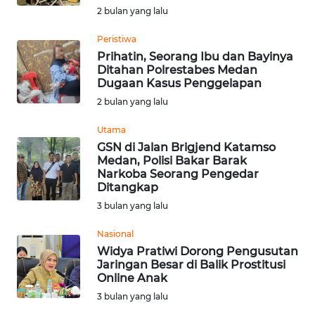
BEKASI
2 bulan yang lalu
Peristiwa
WN
Prihatin, Seorang Ibu dan Bayinya
BOGOR
Ditahan Polrestabes Medan
Dugaan Kasus Penggelapan
WN
2 bulan yang lalu
DEPOK
Utama
WN
GSN di Jalan Brigjend Katamso
Medan, Polisi Bakar Barak
TAPANULI
Narkoba Seorang Pengedar
UTARA
Ditangkap
3 bulan yang lalu
WN
SAMOSIR
Nasional
Widya Pratiwi Dorong Pengusutan
Jaringan Besar di Balik Prostitusi
WN
Online Anak
PADANG
LAWAS
3 bulan yang lalu