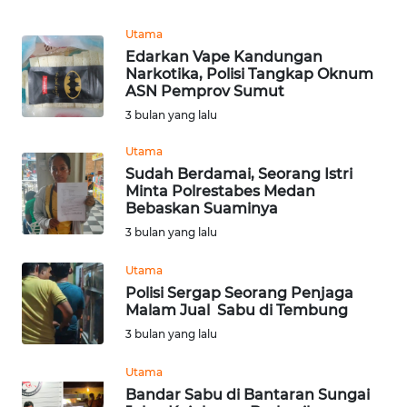
WN
Utama
SUMEDANG
Edarkan Vape Kandungan
Narkotika, Polisi Tangkap Oknum
WN
ASN Pemprov Sumut
CIANJUR
3 bulan yang lalu
Utama
WN
Sudah Berdamai, Seorang Istri
KEPULAUAN
Minta Polrestabes Medan
SERIBU
Bebaskan Suaminya
3 bulan yang lalu
WN
TANGERANG
Utama
Polisi Sergap Seorang Penjaga
Malam Jual Sabu di Tembung
WN
BINJAI
3 bulan yang lalu
Utama
WN
Bandar Sabu di Bantaran Sungai
CIREBON