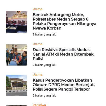
Utama
WN
Bentrok Antargeng Motor,
KALTARA
Polrestabes Medan Sergap 6
Pelaku Pengeroyokan Hilangnya
Nyawa Korban
WN
KALSEL
2 bulan yang lalu
Utama
WN
Dua Residivis Spesialis Modus
KALTIM
Ganjal ATM di Medan Ditembak
Polisi
WN
2 bulan yang lalu
SULSEL
Utama
Kasus Pengeroyokan Libatkan
WN
Oknum DPRD Medan Berlanjut,
GORONTALO
Polisi Segera Panggil Terlapor
2 bulan yang lalu
WN
SULUT
Peristiwa