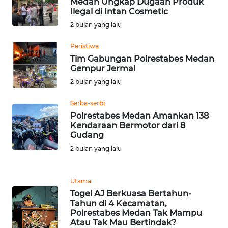
Medan Ungkap Dugaan Produk
Ilegal di Intan Cosmetic
WN
TAPANULI
2 bulan yang lalu
TENGAH
Peristiwa
Tim Gabungan Polrestabes Medan
WN DELI
Gempur Jermal
SERDANG
2 bulan yang lalu
WN
Serba-serbi
TEBING
Polrestabes Medan Amankan 138
TINGGI
Kendaraan Bermotor dari 8
Gudang
WN
2 bulan yang lalu
PAKPAK
Utama
WN
Togel AJ Berkuasa Bertahun-
KARAWANG
Tahun di 4 Kecamatan,
Polrestabes Medan Tak Mampu
WN
Atau Tak Mau Bertindak?