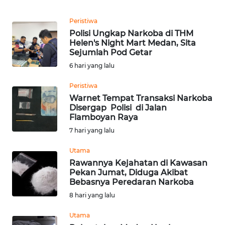
REDAKSI
Peristiwa
Polisi Ungkap Narkoba di THM
KARIR
Helen's Night Mart Medan, Sita
Sejumlah Pod Getar
DISCLAIMER
6 hari yang lalu
Peristiwa
Wahana
News
Warnet Tempat Transaksi Narkoba
Regional
Disergap Polisi di Jalan
Flamboyan Raya
7 hari yang lalu
WN
SUMUT
Utama
Rawannya Kejahatan di Kawasan
WN
Pekan Jumat, Diduga Akibat
JAKARTA
Bebasnya Peredaran Narkoba
8 hari yang lalu
WN
Utama
JABAR