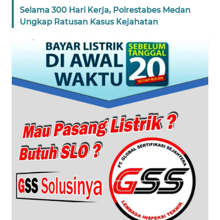
Selama 300 Hari Kerja, Polrestabes Medan
WN
Ungkap Ratusan Kasus Kejahatan
BANTEN
WN
NTT
WN
KEPRI
WN
PAPUA
WN
PAPUA
BARAT
WN