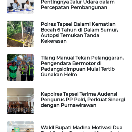
Pentingnya Jalur Udara dalam
Percepatan Pembangunan
KARING
NEWS
Polres Tapsel Dalami Kematian
Bocah 6 Tahun di Dalam Sumur,
JURNAL
Autopsi Temukan Tanda
MARITIM
Kekerasan
HUMBANG
Tilang Manual Tekan Pelanggaran,
NEWS
Pengendara Bermotor di
Padangsidimpuan Mulai Tertib
Gunakan Helm
GARONGGANG
NEWS
Kapolres Tapsel Terima Audensi
FISUELRI
Pengurus PP Polri, Perkuat Sinergi
ID
dengan Purnawirawan
ENERGI
NEWS
Wakil Bupati Madina Motivasi Dua