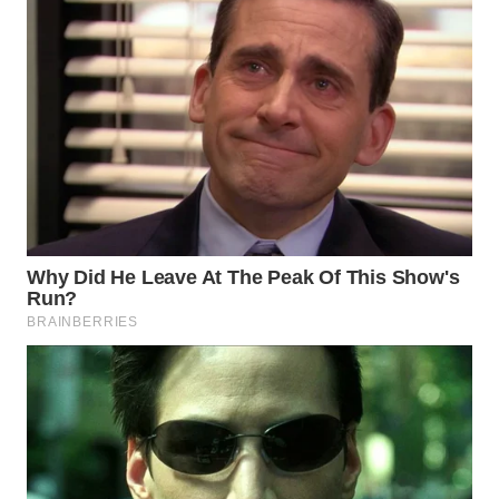
WN
PRIANGAN
TIMUR
WN
SEMARANG
WN
SOLO
WN
BOROBUDUR
WN
MADURA
WN