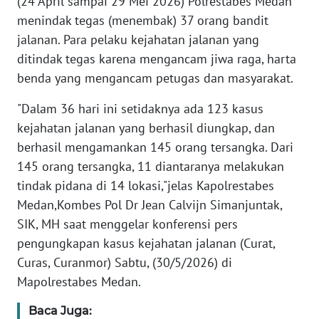
(24 April sampai 29 Mei 2026) Polrestabes Medan
REDAKSI
menindak tegas (menembak) 37 orang bandit
jalanan. Para pelaku kejahatan jalanan yang
KARIR
ditindak tegas karena mengancam jiwa raga, harta
benda yang mengancam petugas dan masyarakat.
DISCLAIMER
"Dalam 36 hari ini setidaknya ada 123 kasus
Wahana
kejahatan jalanan yang berhasil diungkap, dan
News
berhasil mengamankan 145 orang tersangka. Dari
Regional
145 orang tersangka, 11 diantaranya melakukan
tindak pidana di 14 lokasi,"jelas Kapolrestabes
WN
Medan,Kombes Pol Dr Jean Calvijn Simanjuntak,
SUMUT
SIK, MH saat menggelar konferensi pers
pengungkapan kasus kejahatan jalanan (Curat,
WN
JAKARTA
Curas, Curanmor) Sabtu, (30/5/2026) di
Mapolrestabes Medan.
WN
JABAR
Baca Juga: