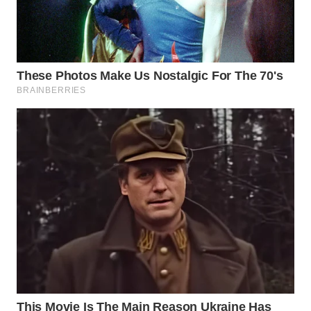
WN
SUMEDANG
WN
CIANJUR
WN
KEPULAUAN
SERIBU
WN
TANGERANG
WN
BINJAI
WN
CIREBON