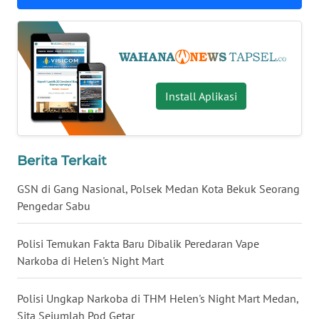
WN
MALUKU
WN
Install Aplikasi
MALUT
WN
DAIRI
Berita Terkait
GSN di Gang Nasional, Polsek Medan Kota Bekuk Seorang
WN
DANAU
Pengedar Sabu
TOBA
Polisi Temukan Fakta Baru Dibalik Peredaran Vape
WN
Narkoba di Helen's Night Mart
NIAS
Polisi Ungkap Narkoba di THM Helen's Night Mart Medan,
WN
Sita Sejumlah Pod Getar