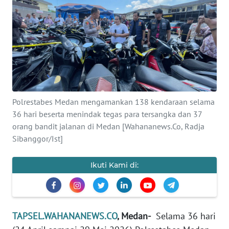
Informasi
INDEKS
BERITA
KONTAK
KAMI
Polrestabes Medan mengamankan 138 kendaraan selama
36 hari beserta menindak tegas para tersangka dan 37
INFO
IKLAN
orang bandit jalanan di Medan [Wahananews.Co, Radja
Sibanggor/Ist]
TENTANG
KAMI
Ikuti Kami di:
PEDOMAN
MEDIA
SIBER
TAPSEL.WAHANANEWS.CO
, Medan-
Selama 36 hari