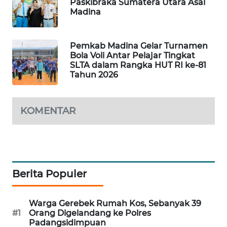
Paskibraka Sumatera Utara Asal
Madina
CILEUNGSI
NEWS
Pemkab Madina Gelar Turnamen
BERKAT
Bola Voli Antar Pelajar Tingkat
SLTA dalam Rangka HUT RI ke-81
NEWS
Tahun 2026
BERAMPU
NEWS
KOMENTAR
ANUGERAH
NEWS
AKHLAK
Berita Populer
ID
Warga Gerebek Rumah Kos, Sebanyak 39
PERAPKI
#1
Orang Digelandang ke Polres
NEWS
Padangsidimpuan