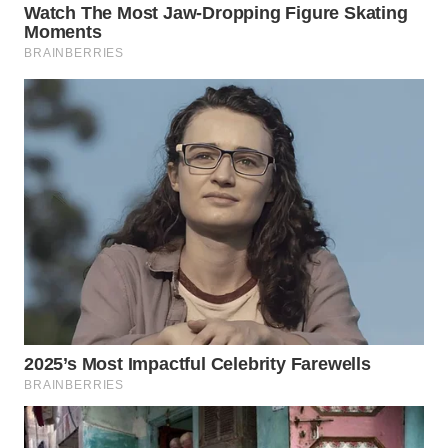
ID
MAWAKA
ID
MARTABAT
NET
PLN
WATCH
MKLI
LPKKI
LKKI
KOPEKLIN