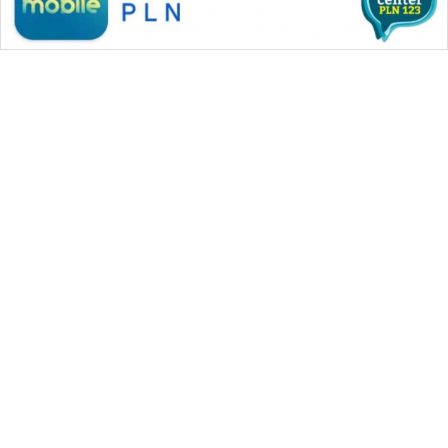
WAHANA MEDIA GROUP
|
|
|
WAHANA NEWS co
WAHANA TANI
WAHANA ADVOKAT
|
|
WAHANA INFRASTRUKTUR
WAHANA KONSUMEN
|
|
|
WAHANA LISTRIK
WAHANA TRAVEL
WAHANA TV
|
|
|
WAHANANEWS id
WAHANANEWS CO ID
WAHANANEWS NET
|
|
|
WAHANA SPORT ID
Wahana UMKM
Wahana Seleb
|
|
|
Wahana Persona
Wahana Otomotif
Wahana Health