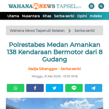
Utama
Nusantara
Khas
Serba-serbi
Opini
Indeks
WAHANA
Tutup
TV
Wahana News Tapanuli Selatan
Serba-serbi
UTAMA
Polrestabes Medan Amankan
138 Kendaraan Bermotor dari 8
NUSANTARA
Gudang
Radja Sibanggor - Serba-serbi
KHAS
Minggu, 31 Mei 2026 - 01:55 WIB
SERBA-
SERBI
OPINI