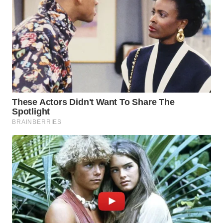
WAHANA
SPORT
WAHANA
UMKM
WAHANA
SELEB
WAHANA
PERSONA
WAHANA
OTOMOTIF
WAHANA
HEALTH