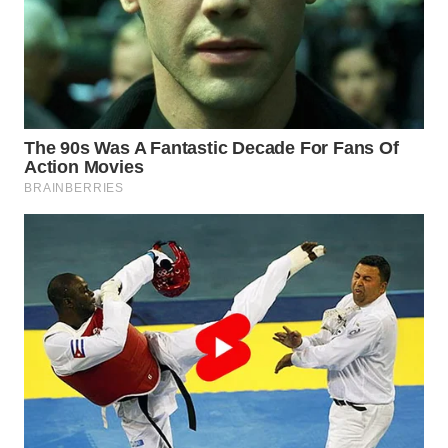
SURABAYA
WN
NATUNA
WN
BINTAN
WN
MANDALIKA
WN
LIKUPANG
WN
LABUANBAJO
WN
BORNEO