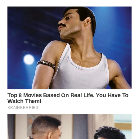
KONSUMEN
WAHANA
LISTRIK
WAHANA
TRAVEL
WAHANA
TV
WAHANANEWS
ID
WAHANANEWS
CO ID
WAHANANEWS
NET