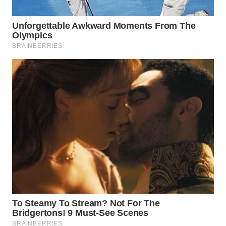
Wahana
Media
Group
WAHANA
NEWS
WAHANA
TANI
WAHANA
ADVOKAT
WAHANA
INFRASTRUKTUR
WAHANA