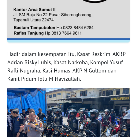
RIAU
WN
SERAMBI
WN
JAMBI
Hadir dalam kesempatan itu, Kasat Reskrim, AKBP
Adrian Risky Lubis, Kasat Narkoba, Kompol Yusuf
WN
SULTRA
Rafli Nugraha, Kasi Humas, AKP N Gultom dan
Kanit Pidum Iptu M Havizullah.
WN
NTB
WN
SULTENG
WN