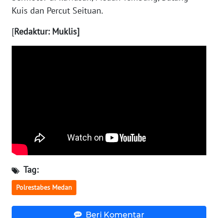
Kuis dan Percut Seituan.
WN
[
Redaktur: Muklis]
KALTARA
WN
KALSEL
WN
KALTIM
WN
SULSEL
WN
Tag:
GORONTALO
Polrestabes Medan
WN
SULUT
Beri Komentar