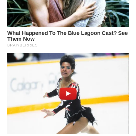
WAHANA
DESA
WISATA
LAPAK
WAHANA
Wahana
Network
KONSUMEN
LISTRIK
MASYARAKAT
KELISTRIKAN
WALINKI