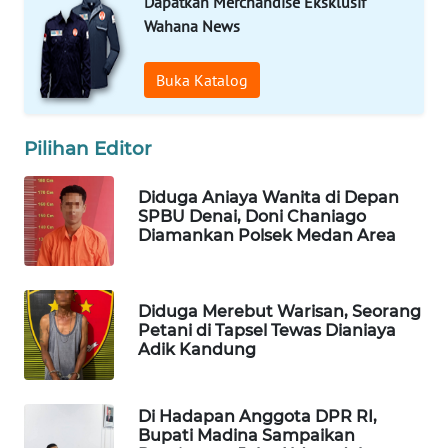
Dapatkan Merchandise Eksklusif
Wahana News
SIBARAGAS
NEWS
Buka Katalog
METRO
Pilihan Editor
SIANTAR
NEWS
Diduga Aniaya Wanita di Depan
SPBU Denai, Doni Chaniago
METRO
Diamankan Polsek Medan Area
MEDAN
NEWS
Diduga Merebut Warisan, Seorang
METRO
Petani di Tapsel Tewas Dianiaya
JAKARTA
Adik Kandung
NEWS
KRT
Di Hadapan Anggota DPR RI,
NEWS
Bupati Madina Sampaikan