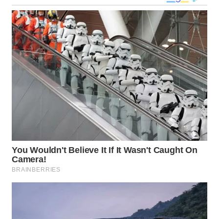
WN
TAPANULI
TENGAH
WN DELI
SERDANG
WN
TEBING
TINGGI
WN
PAKPAK
WN
KARAWANG
WN