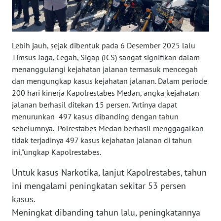
SULBAR
WN
BABEL
Lebih jauh, sejak dibentuk pada 6 Desember 2025 lalu
Timsus Jaga, Cegah, Sigap (JCS) sangat signifikan dalam
WN
menanggulangi kejahatan jalanan termasuk mencegah
SUMBAR
dan mengungkap kasus kejahatan jalanan. Dalam periode
200 hari kinerja Kapolrestabes Medan, angka kejahatan
WN
jalanan berhasil ditekan 15 persen. "Artinya dapat
SUMSEL
menurunkan 497 kasus dibanding dengan tahun
sebelumnya. Polrestabes Medan berhasil menggagalkan
WN
tidak terjadinya 497 kasus kejahatan jalanan di tahun
BENGKULU
ini,"ungkap Kapolrestabes.
Untuk kasus Narkotika, lanjut Kapolrestabes, tahun
WN
LAMPUNG
ini mengalami peningkatan sekitar 53 persen
kasus.
WN
Meningkat dibanding tahun lalu, peningkatannya
JATENG