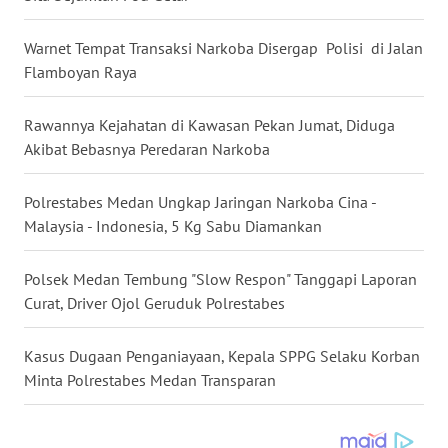
LANGKAT
Warnet Tempat Transaksi Narkoba Disergap Polisi di Jalan
WN
Flamboyan Raya
TAPANULI
SELATAN
Rawannya Kejahatan di Kawasan Pekan Jumat, Diduga
Akibat Bebasnya Peredaran Narkoba
WN
TANJUNG
LESUNG
Polrestabes Medan Ungkap Jaringan Narkoba Cina -
Malaysia - Indonesia, 5 Kg Sabu Diamankan
WN
KARO
Polsek Medan Tembung "Slow Respon" Tanggapi Laporan
Curat, Driver Ojol Geruduk Polrestabes
WN
SIMALUNGUN
Kasus Dugaan Penganiayaan, Kepala SPPG Selaku Korban
Minta Polrestabes Medan Transparan
WN
LABUHANBATU