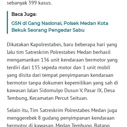
sebanyak 399 kasus.
WN
Baca Juga:
NUSANTARA
GSN di Gang Nasional, Polsek Medan Kota
Bekuk Seorang Pengedar Sabu
WN
JOGJA
Dikatakan Kapolrestabes, baru beberapa hari yang
lalu tim Satreskrim Polrestabes Medan berhasil
WN
mengamankan 136 unit kendaraan bermotor yang
JATIM
terdiri dari 135 sepeda motor dan 1 unit mobil
yang disita dari tempat penyimpanan kendaraan
WN
bermotor tanpa dokumen kepemilikan yang sah di
BALI
kawasan Jalan Sidomulyo Dusun V, Pasar IX, Desa
Tembung, Kecamatan Percut Seituan.
WN
KALBAR
Selain itu, Tim Satreskrim Polrestabes Medan juga
menggerebek 8 gudang penyimpanan kendaraan
WN
bermotor di kawasan, Medan Tembung, Batang
KALTENG