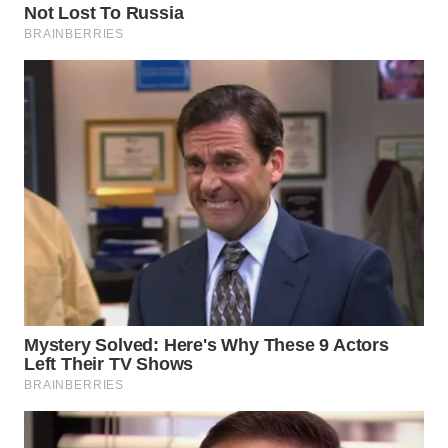
WN
INDRAMAYU
WN
KUNINGAN
WN
MAJALENGKA
WN
SUBANG
WN
SUKABUMI
WN
PURWAKARTA