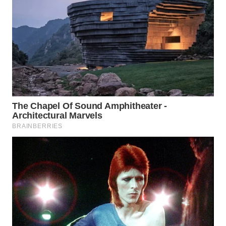
BEKASI
WN
BOGOR
WN
DEPOK
WN
TAPANULI
UTARA
WN
SAMOSIR
WN
PADANG
LAWAS