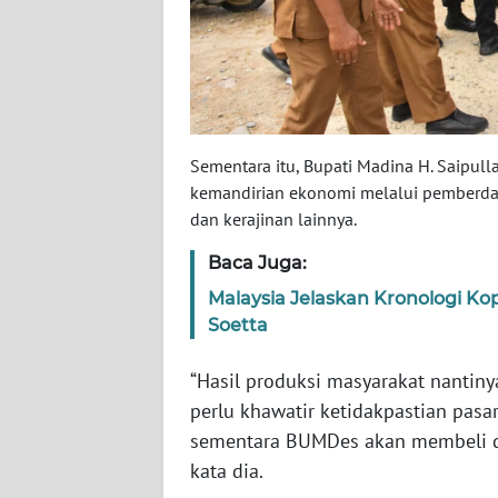
WN
NUSANTARA
WN
JOGJA
Sementara itu, Bupati Madina H. Saip
WN
kemandirian ekonomi melalui pemberday
JATIM
dan kerajinan lainnya.
Baca Juga:
WN
BALI
Malaysia Jelaskan Kronologi Kop
Soetta
WN
KALBAR
“Hasil produksi masyarakat nantin
perlu khawatir ketidakpastian pasa
WN
sementara BUMDes akan membeli d
KALTENG
kata dia.