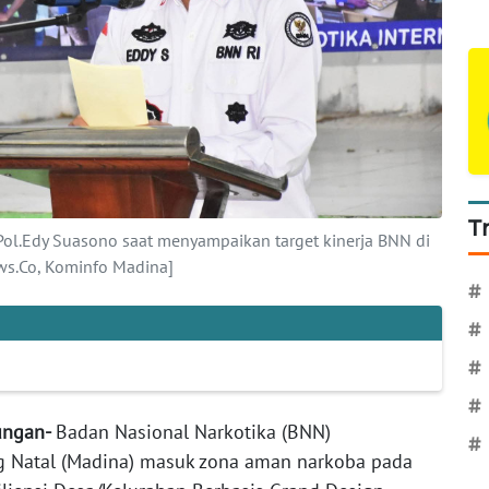
T
 Pol.Edy Suasono saat menyampaikan target kinerja BNN di
s.Co, Kominfo Madina]
#
#
#
#
ungan-
Badan Nasional Narkotika (BNN)
#
 Natal (Madina) masuk zona aman narkoba pada