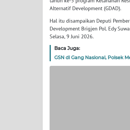
tahun ke-5 program Ketahanan Resi
WN
Alternatif Development (GDAD).
BANTEN
Hal itu disampaikan Deputi Pember
WN
Development Brigjen Pol. Edy Suwa
NTT
Selasa, 9 Juni 2026.
WN
Baca Juga:
KEPRI
GSN di Gang Nasional, Polsek
WN
PAPUA
WN
PAPUA
BARAT
WN
RIAU