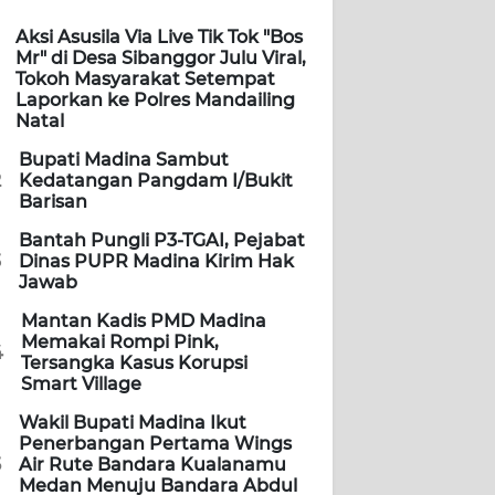
Aksi Asusila Via Live Tik Tok "Bos
Mr" di Desa Sibanggor Julu Viral,
Tokoh Masyarakat Setempat
Laporkan ke Polres Mandailing
Natal
Bupati Madina Sambut
2
Kedatangan Pangdam I/Bukit
Barisan
Bantah Pungli P3-TGAI, Pejabat
3
Dinas PUPR Madina Kirim Hak
Jawab
Mantan Kadis PMD Madina
Memakai Rompi Pink,
4
Tersangka Kasus Korupsi
Smart Village
Wakil Bupati Madina Ikut
Penerbangan Pertama Wings
5
Air Rute Bandara Kualanamu
Medan Menuju Bandara Abdul