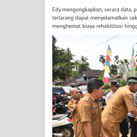
WN
Edy mengungkapkan, secara data, 
BABEL
terlarang dapat menyelamatkan sek
menghemat biaya rehabilitasi hingg
WN
SUMBAR
WN
SUMSEL
WN
BENGKULU
WN
LAMPUNG
WN
JATENG