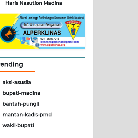
Haris Nasution Madina
rending
aksi-asusila
bupati-madina
bantah-pungli
mantan-kadis-pmd
wakil-bupati