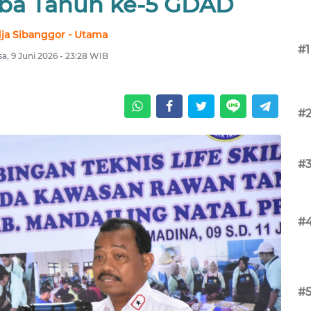
ba Tahun ke-5 GDAD
ja Sibanggor - Utama
#1
sa, 9 Juni 2026 - 23:28 WIB
#
#
#
#