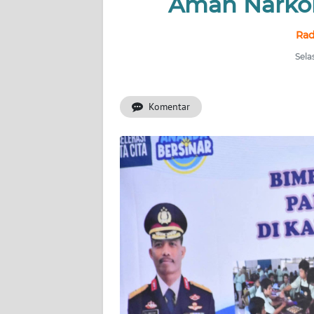
Aman Narko
INDEKS
Rad
BERITA
Sela
KONTAK
KAMI
Komentar
INFO
IKLAN
TENTANG
KAMI
PEDOMAN
MEDIA
SIBER
REDAKSI