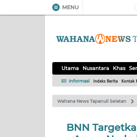
MENU
WAHANA
Tutup
TV
UTAMA
NUSANTARA
Utama
Nusantara
Khas
Ser
KHAS
Informasi
Indeks Berita
Kontak 
SERBA-
Wahana News Tapanuli Selatan
SERBI
OPINI
BNN Targetka
Informasi