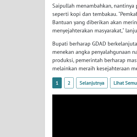
WN
Saipullah menambahkan, nantinya p
KALTARA
seperti kopi dan tembakau. "Pemkab
Bantuan yang diberikan akan meri
WN
menyejahterakan masyarakat," lanju
KALSEL
Bupati berharap GDAD berkelanjuta
WN
menekan angka penyalahgunaan nark
KALTIM
produksi, pemerintah berharap masy
melainkan meraih kesejahteraan mel
WN
SULSEL
1
2
Selanjutnya
Lihat Sem
WN
GORONTALO
WN
SULUT