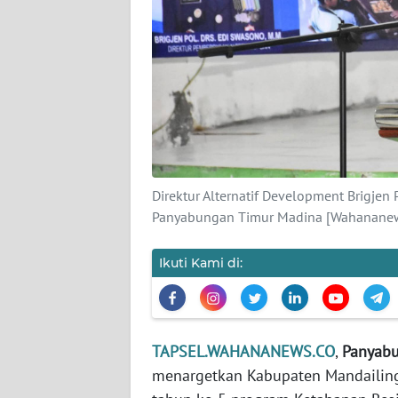
KARIR
DISCLAIMER
Wahana
News
Regional
Direktur Alternatif Development Brigjen
WN
Panyabungan Timur Madina [Wahananew
SUMUT
Ikuti Kami di:
WN
JAKARTA
WN
TAPSEL.WAHANANEWS.CO
,
Panyab
JABAR
menargetkan Kabupaten Mandailing