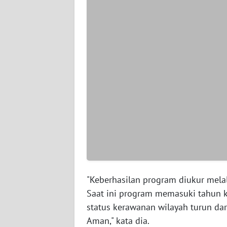
WN
SERAMBI
WN
JAMBI
WN
SULTRA
WN
NTB
WN
SULTENG
"Keberhasilan program diukur mela
Saat ini program memasuki tahun 
WN
status kerawanan wilayah turun da
SULBAR
Aman," kata dia.