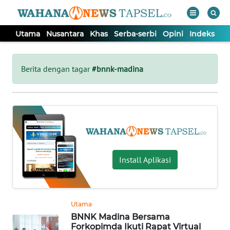
Utama
Nusantara
Khas
Serba-serbi
Opini
Indeks
WAHANA
Tutup
TV
Berita dengan tagar
#bnnk-madina
UTAMA
NUSANTARA
KHAS
Install Aplikasi
SERBA-
SERBI
Utama
BNNK Madina Bersama
OPINI
Forkopimda Ikuti Rapat Virtual