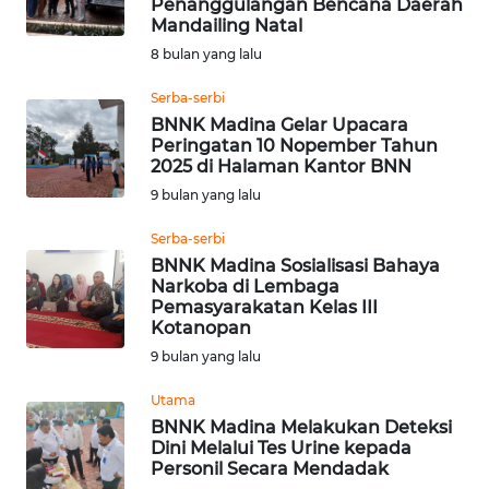
SULBAR
Penanggulangan Bencana Daerah
Mandailing Natal
8 bulan yang lalu
WN
BABEL
Serba-serbi
BNNK Madina Gelar Upacara
WN
Peringatan 10 Nopember Tahun
SUMBAR
2025 di Halaman Kantor BNN
9 bulan yang lalu
WN
Serba-serbi
SUMSEL
BNNK Madina Sosialisasi Bahaya
Narkoba di Lembaga
WN
Pemasyarakatan Kelas III
BENGKULU
Kotanopan
9 bulan yang lalu
WN
Utama
LAMPUNG
BNNK Madina Melakukan Deteksi
Dini Melalui Tes Urine kepada
WN
Personil Secara Mendadak
JATENG