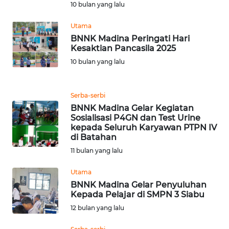
10 bulan yang lalu
WN
Utama
KALTARA
BNNK Madina Peringati Hari
Kesaktian Pancasila 2025
WN
10 bulan yang lalu
KALSEL
Serba-serbi
WN
BNNK Madina Gelar Kegiatan
KALTIM
Sosialisasi P4GN dan Test Urine
kepada Seluruh Karyawan PTPN IV
WN
di Batahan
SULSEL
11 bulan yang lalu
Utama
WN
BNNK Madina Gelar Penyuluhan
GORONTALO
Kepada Pelajar di SMPN 3 Siabu
12 bulan yang lalu
WN
SULUT