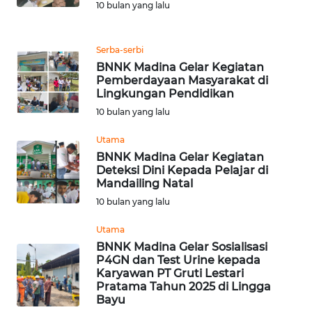
10 bulan yang lalu
WN
NUSANTARA
Serba-serbi
BNNK Madina Gelar Kegiatan
Pemberdayaan Masyarakat di
WN
Lingkungan Pendidikan
JOGJA
10 bulan yang lalu
WN
Utama
JATIM
BNNK Madina Gelar Kegiatan
Deteksi Dini Kepada Pelajar di
Mandailing Natal
WN
10 bulan yang lalu
BALI
Utama
WN
BNNK Madina Gelar Sosialisasi
KALBAR
P4GN dan Test Urine kepada
Karyawan PT Gruti Lestari
Pratama Tahun 2025 di Lingga
WN
Bayu
KALTENG