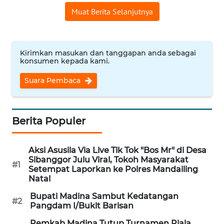
Muat Berita Selanjutnya
WN
TAPANULI
TENGAH
Kirimkan masukan dan tanggapan anda sebagai
WN DELI
konsumen kepada kami.
SERDANG
Suara Pembaca
WN
TEBING
TINGGI
Berita Populer
WN
Aksi Asusila Via Live Tik Tok "Bos Mr" di Desa
PAKPAK
Sibanggor Julu Viral, Tokoh Masyarakat
#1
Setempat Laporkan ke Polres Mandailing
Natal
WN
KARAWANG
Bupati Madina Sambut Kedatangan
#2
Pangdam I/Bukit Barisan
WN
Pemkab Madina Tutup Turnamen Piala