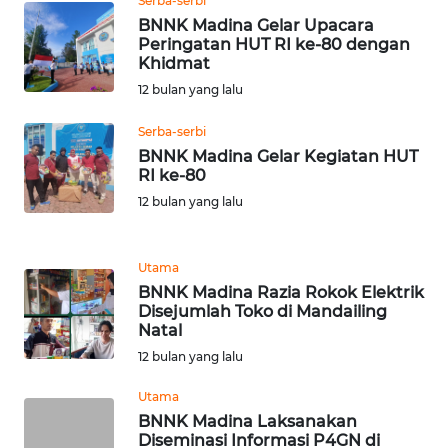
Serba-serbi
BNNK Madina Gelar Upacara
WN
Peringatan HUT RI ke-80 dengan
MALUKU
Khidmat
12 bulan yang lalu
WN
Serba-serbi
MALUT
BNNK Madina Gelar Kegiatan HUT
RI ke-80
WN
12 bulan yang lalu
DAIRI
WN
Utama
DANAU
BNNK Madina Razia Rokok Elektrik
TOBA
Disejumlah Toko di Mandailing
Natal
12 bulan yang lalu
WN
NIAS
Utama
BNNK Madina Laksanakan
WN
Diseminasi Informasi P4GN di