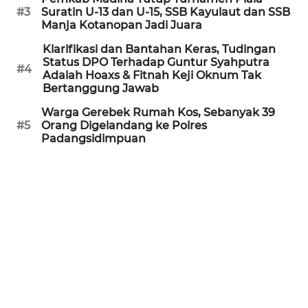
BEKASI
#3
Suratin U-13 dan U-15, SSB Kayulaut dan SSB
Manja Kotanopan Jadi Juara
WN
Klarifikasi dan Bantahan Keras, Tudingan
BOGOR
Status DPO Terhadap Guntur Syahputra
#4
Adalah Hoaxs & Fitnah Keji Oknum Tak
Bertanggung Jawab
WN
DEPOK
Warga Gerebek Rumah Kos, Sebanyak 39
#5
Orang Digelandang ke Polres
Padangsidimpuan
WN
TAPANULI
UTARA
WN
SAMOSIR
WN
PADANG
LAWAS