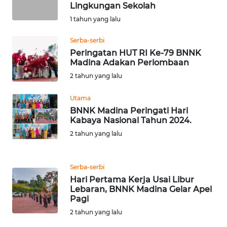
LANGKAT
Lingkungan Sekolah
1 tahun yang lalu
WN
TAPANULI
Serba-serbi
SELATAN
Peringatan HUT RI Ke-79 BNNK
Madina Adakan Perlombaan
2 tahun yang lalu
WN
TANJUNG
Utama
LESUNG
BNNK Madina Peringati Hari
Kabaya Nasional Tahun 2024.
WN
2 tahun yang lalu
KARO
WN
Serba-serbi
SIMALUNGUN
Hari Pertama Kerja Usai Libur
Lebaran, BNNK Madina Gelar Apel
Pagi
WN
LABUHANBATU
2 tahun yang lalu