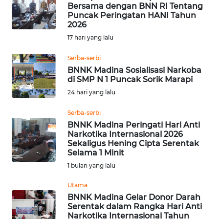
Bersama dengan BNN RI Tentang
Informasi
Puncak Peringatan HANI Tahun
2026
INDEKS
17 hari yang lalu
BERITA
Serba-serbi
BNNK Madina Sosialisasi Narkoba
KONTAK
di SMP N 1 Puncak Sorik Marapi
KAMI
24 hari yang lalu
INFO
Serba-serbi
IKLAN
BNNK Madina Peringati Hari Anti
Narkotika Internasional 2026
Sekaligus Hening Cipta Serentak
TENTANG
Selama 1 Minit
KAMI
1 bulan yang lalu
PEDOMAN
Utama
MEDIA
BNNK Madina Gelar Donor Darah
SIBER
Serentak dalam Rangka Hari Anti
Narkotika Internasional Tahun