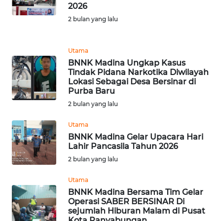
2026
REDAKSI
2 bulan yang lalu
KARIR
Utama
DISCLAIMER
BNNK Madina Ungkap Kasus
Tindak Pidana Narkotika Diwilayah
Lokasi Sebagai Desa Bersinar di
Wahana
Purba Baru
News
2 bulan yang lalu
Regional
Utama
WN
BNNK Madina Gelar Upacara Hari
SUMUT
Lahir Pancasila Tahun 2026
2 bulan yang lalu
WN
JAKARTA
Utama
BNNK Madina Bersama Tim Gelar
Operasi SABER BERSINAR Di
WN
sejumlah Hiburan Malam di Pusat
JABAR
Kota Panyabungan