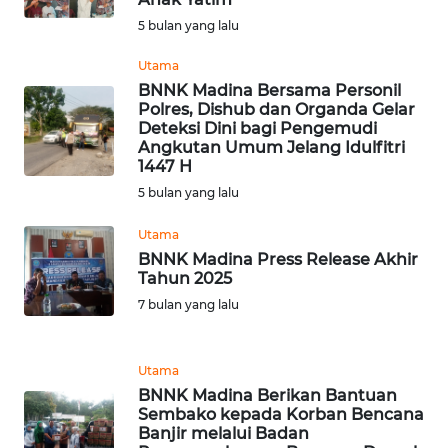
RIAU
5 bulan yang lalu
WN
Utama
SERAMBI
BNNK Madina Bersama Personil
Polres, Dishub dan Organda Gelar
Deteksi Dini bagi Pengemudi
WN
Angkutan Umum Jelang Idulfitri
JAMBI
1447 H
5 bulan yang lalu
WN
SULTRA
Utama
BNNK Madina Press Release Akhir
Tahun 2025
WN
NTB
7 bulan yang lalu
WN
Utama
SULTENG
BNNK Madina Berikan Bantuan
Sembako kepada Korban Bencana
WN
Banjir melalui Badan