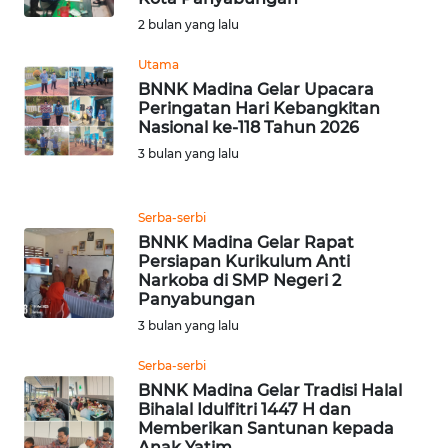
2 bulan yang lalu
WN
BANTEN
Utama
BNNK Madina Gelar Upacara
Peringatan Hari Kebangkitan
WN
Nasional ke-118 Tahun 2026
NTT
3 bulan yang lalu
WN
KEPRI
Serba-serbi
BNNK Madina Gelar Rapat
Persiapan Kurikulum Anti
WN
Narkoba di SMP Negeri 2
PAPUA
Panyabungan
3 bulan yang lalu
WN
PAPUA
Serba-serbi
BARAT
BNNK Madina Gelar Tradisi Halal
Bihalal Idulfitri 1447 H dan
Memberikan Santunan kepada
WN
Anak Yatim