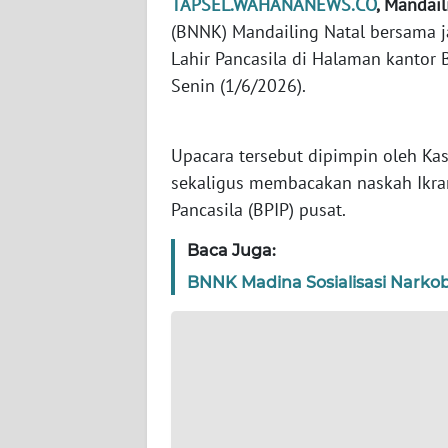
TAPSEL.WAHANANEWS.CO
, Mandail
WN
BANTEN
(BNNK) Mandailing Natal bersama j
Lahir Pancasila di Halaman kantor
WN
Senin (1/6/2026).
NTT
Upacara tersebut dipimpin oleh 
WN
KEPRI
sekaligus membacakan naskah Ikrar
Pancasila (BPIP) pusat.
WN
Baca Juga:
PAPUA
BNNK Madina Sosialisasi Narkob
WN
PAPUA
BARAT
WN
RIAU