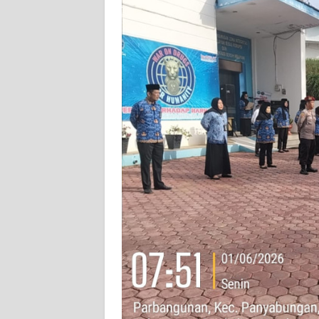
WN
BABEL
WN
SUMBAR
WN
SUMSEL
WN
BENGKULU
WN
LAMPUNG
WN
JATENG