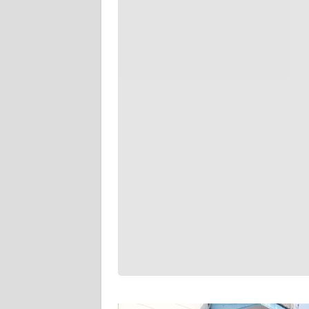
WN
SERAMBI
WN
JAMBI
WN
SULTRA
WN
NTB
WN
SULTENG
WN
SULBAR