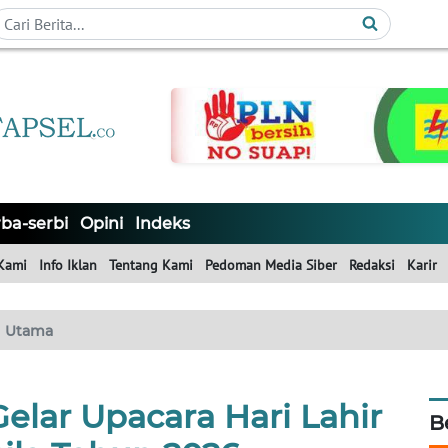
ba-serbi
Opini
Indeks
Kami
Info Iklan
Tentang Kami
Pedoman Media Siber
Redaksi
Karir
Utama
lar Upacara Hari Lahir
B