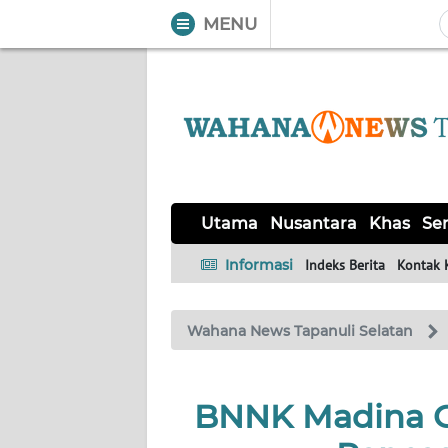
MENU
WAHANA
Tutup
TV
UTAMA
NUSANTARA
Utama
Nusantara
Khas
Ser
KHAS
Informasi
Indeks Berita
Kontak 
SERBA-
Wahana News Tapanuli Selatan
SERBI
OPINI
BNNK Madina Ge
Informasi