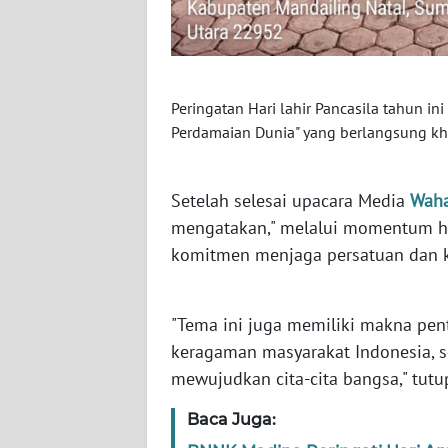
WN
NUSANTARA
WN
Peringatan Hari lahir Pancasila tahun i
JOGJA
Perdamaian Dunia" yang berlangsung khi
WN
JATIM
Setelah selesai upacara Media
Wah
mengatakan," melalui momentum ha
WN
komitmen menjaga persatuan dan k
BALI
WN
"Tema ini juga memiliki makna pen
KALBAR
keragaman masyarakat Indonesia, 
mewujudkan cita-cita bangsa," tutu
WN
KALTENG
Baca Juga: