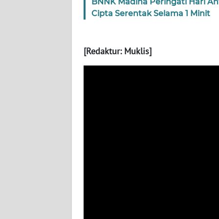
BNNK Madina Peringati Hari Ant
WN
Cipta Serentak Selama 1 Minit
KALTARA
WN
[Redaktur: Muklis]
KALSEL
WN
KALTIM
WN
SULSEL
WN
GORONTALO
WN
SULUT