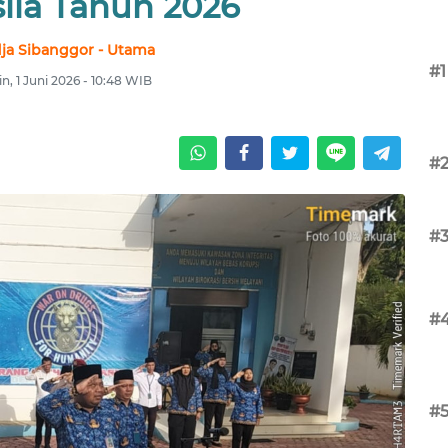
ila Tahun 2026
ja Sibanggor - Utama
#1
n, 1 Juni 2026 - 10:48 WIB
#
#
#
#