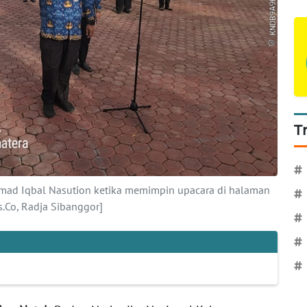
T
#
 Iqbal Nasution ketika memimpin upacara di halaman
#
Co, Radja Sibanggor]
#
#
#