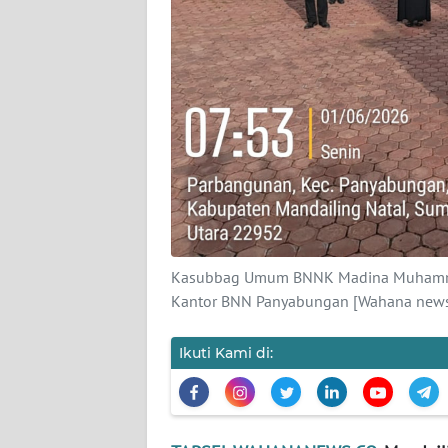
KARIR
DISCLAIMER
Wahana
News
Regional
WN
SUMUT
Kasubbag Umum BNNK Madina Muhammad
Kantor BNN Panyabungan [Wahana news.
WN
JAKARTA
Ikuti Kami di:
WN
JABAR