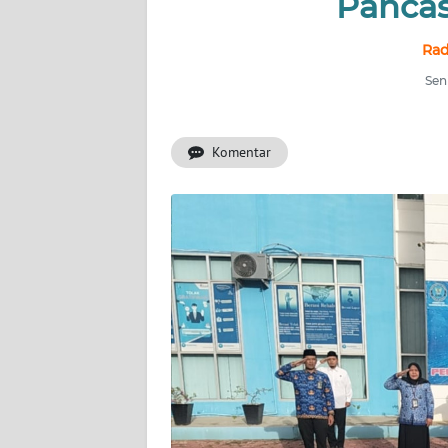
Pancas
INDEKS
Rad
BERITA
Seni
KONTAK
KAMI
Komentar
INFO
IKLAN
TENTANG
KAMI
PEDOMAN
MEDIA
SIBER
REDAKSI