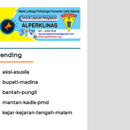
rending
aksi-asusila
bupati-madina
bantah-pungli
mantan-kadis-pmd
kejar-kejaran-tengah-malam