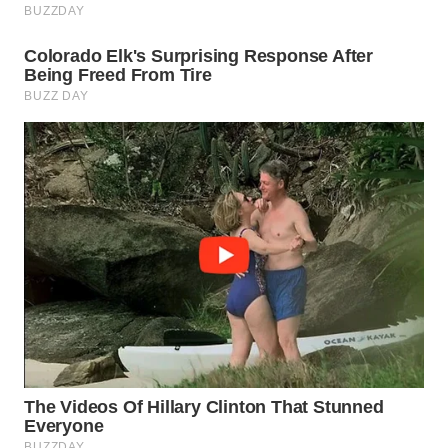
Wahana
Media
Group
WAHANA
NEWS
WAHANA
TANI
WAHANA
ADVOKAT
WAHANA
INFRASTRUKTUR
WAHANA