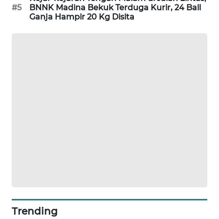
#5
BNNK Madina Bekuk Terduga Kurir, 24 Ball
Ganja Hampir 20 Kg Disita
SIBARAGAS
NEWS
METRO
SIANTAR
NEWS
METRO
MEDAN
NEWS
METRO
JAKARTA
NEWS
KRT
Trending
NEWS