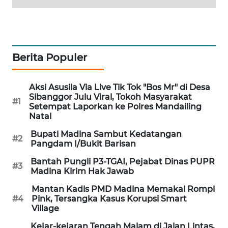
PORTAL
KONSUMEN
Berita Populer
FORWAMKI
Aksi Asusila Via Live Tik Tok "Bos Mr" di Desa
ALPERKLINAS
Sibanggor Julu Viral, Tokoh Masyarakat
#1
Setempat Laporkan ke Polres Mandailing
FORJASIDA
Natal
Bupati Madina Sambut Kedatangan
#2
TAMBANG
Pangdam I/Bukit Barisan
NEWS
Bantah Pungli P3-TGAI, Pejabat Dinas PUPR
#3
Madina Kirim Hak Jawab
SITUNGIR
Mantan Kadis PMD Madina Memakai Rompi
NEWS
#4
Pink, Tersangka Kasus Korupsi Smart
Village
SIDIKALANG
Kejar-kejaran Tengah Malam di Jalan Lintas,
NEWS