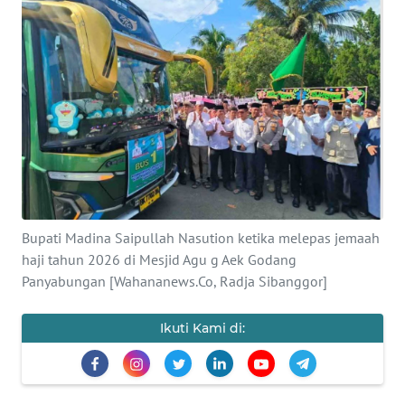
Informasi
INDEKS
BERITA
KONTAK
KAMI
INFO
IKLAN
Bupati Madina Saipullah Nasution ketika melepas jemaah
haji tahun 2026 di Mesjid Agu g Aek Godang
TENTANG
Panyabungan [Wahananews.Co, Radja Sibanggor]
KAMI
Ikuti Kami di:
PEDOMAN
MEDIA
SIBER