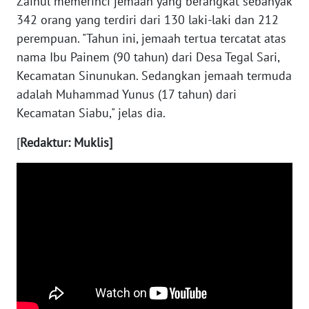
Zainul memerinci jemaah yang berangkat sebanyak
342 orang yang terdiri dari 130 laki-laki dan 212
WN
perempuan. "Tahun ini, jemaah tertua tercatat atas
NUSANTARA
nama Ibu Painem (90 tahun) dari Desa Tegal Sari,
Kecamatan Sinunukan. Sedangkan jemaah termuda
WN
adalah Muhammad Yunus (17 tahun) dari
JOGJA
Kecamatan Siabu," jelas dia.
WN
[
Redaktur: Muklis]
JATIM
WN
BALI
WN
KALBAR
WN
KALTENG