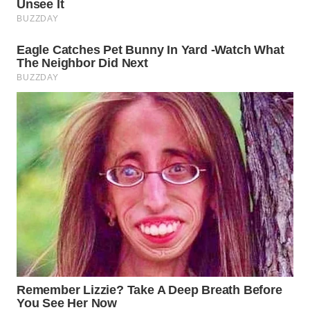
SURABAYA
WN
NATUNA
WN
BINTAN
WN
MANDALIKA
WN
LIKUPANG
WN
LABUANBAJO
WN
BORNEO