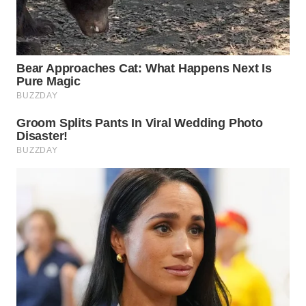
WN
INDRAMAYU
WN
KUNINGAN
WN
MAJALENGKA
WN
SUBANG
WN
SUKABUMI
WN
PURWAKARTA