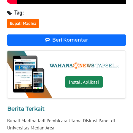
Tag:
WN
KALTARA
Bupati Madina
WN
Beri Komentar
KALSEL
WN
KALTIM
WN
Install Aplikasi
SULSEL
WN
GORONTALO
Berita Terkait
Bupati Madina Jadi Pembicara Utama Diskusi Panel di
WN
Universitas Medan Area
SULUT