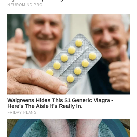
WN
TAPANULI
TENGAH
WN DELI
SERDANG
WN
TEBING
TINGGI
WN
PAKPAK
WN
KARAWANG
WN