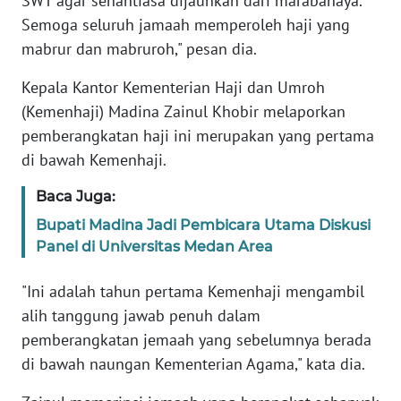
SWT agar senantiasa dijauhkan dari marabahaya.
SULBAR
Semoga seluruh jamaah memperoleh haji yang
mabrur dan mabruroh," pesan dia.
WN
BABEL
Kepala Kantor Kementerian Haji dan Umroh
(Kemenhaji) Madina Zainul Khobir melaporkan
WN
pemberangkatan haji ini merupakan yang pertama
SUMBAR
di bawah Kemenhaji.
WN
Baca Juga:
SUMSEL
Bupati Madina Jadi Pembicara Utama Diskusi
Panel di Universitas Medan Area
WN
BENGKULU
"Ini adalah tahun pertama Kemenhaji mengambil
alih tanggung jawab penuh dalam
WN
LAMPUNG
pemberangkatan jemaah yang sebelumnya berada
di bawah naungan Kementerian Agama," kata dia.
WN
JATENG