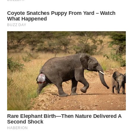
KONSUMEN
WAHANA
LISTRIK
WAHANA
TRAVEL
WAHANA
TV
WAHANANEWS
ID
WAHANANEWS
CO ID
WAHANANEWS
NET