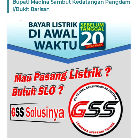
Bupati Madina Sambut Kedatangan Pangdam
I/Bukit Barisan
WN
BANTEN
WN
NTT
WN
KEPRI
WN
PAPUA
WN
PAPUA
BARAT
WN