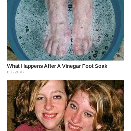
BEKASI
WN
BOGOR
WN
DEPOK
WN
TAPANULI
UTARA
WN
SAMOSIR
WN
PADANG
LAWAS