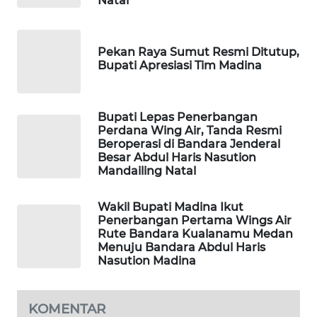
Natal
ID
MAWAKA
Pekan Raya Sumut Resmi Ditutup,
ID
Bupati Apresiasi Tim Madina
MARTABAT
NET
Bupati Lepas Penerbangan
Perdana Wing Air, Tanda Resmi
Beroperasi di Bandara Jenderal
PLN
Besar Abdul Haris Nasution
WATCH
Mandailing Natal
MKLI
Wakil Bupati Madina Ikut
Penerbangan Pertama Wings Air
Rute Bandara Kualanamu Medan
LPKKI
Menuju Bandara Abdul Haris
Nasution Madina
LKKI
KOMENTAR
KOPEKLIN