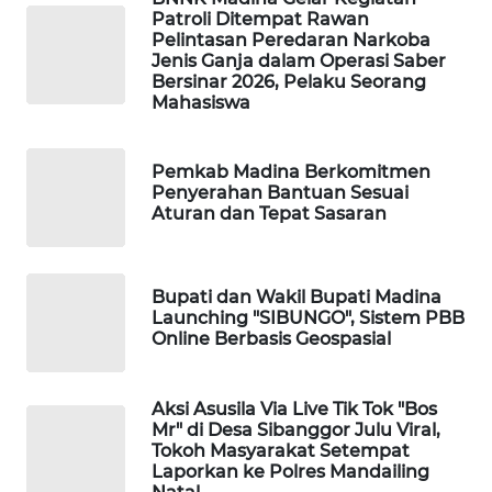
Patroli Ditempat Rawan
Pelintasan Peredaran Narkoba
WAHANA
Jenis Ganja dalam Operasi Saber
DESA
Bersinar 2026, Pelaku Seorang
WISATA
Mahasiswa
LAPAK
Pemkab Madina Berkomitmen
WAHANA
Penyerahan Bantuan Sesuai
Aturan dan Tepat Sasaran
Wahana
Network
Bupati dan Wakil Bupati Madina
KONSUMEN
Launching "SIBUNGO", Sistem PBB
LISTRIK
Online Berbasis Geospasial
MASYARAKAT
Aksi Asusila Via Live Tik Tok "Bos
KELISTRIKAN
Mr" di Desa Sibanggor Julu Viral,
Tokoh Masyarakat Setempat
Laporkan ke Polres Mandailing
WALINKI