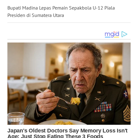
LANGKAT
Bupati Madina Lepas Pemain Sepakbola U-12 Piala
Presiden di Sumatera Utara
WN
TAPANULI
SELATAN
WN
TANJUNG
LESUNG
WN
KARO
WN
SIMALUNGUN
WN
LABUHANBATU