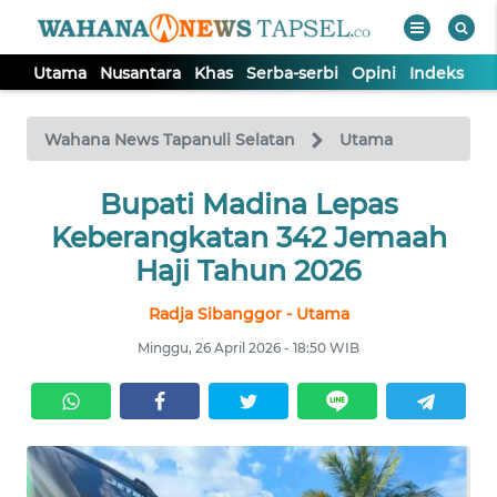
Utama
Nusantara
Khas
Serba-serbi
Opini
Indeks
WAHANA
Tutup
TV
Wahana News Tapanuli Selatan
Utama
UTAMA
Bupati Madina Lepas
Keberangkatan 342 Jemaah
NUSANTARA
Haji Tahun 2026
Radja Sibanggor - Utama
KHAS
Minggu, 26 April 2026 - 18:50 WIB
SERBA-
SERBI
OPINI