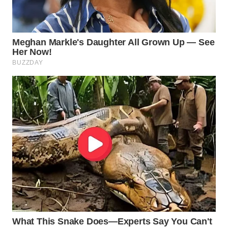
WN
PRIANGAN
TIMUR
WN
SEMARANG
WN
SOLO
WN
BOROBUDUR
WN
MADURA
WN