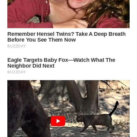
WN
SUMEDANG
WN
CIANJUR
WN
KEPULAUAN
SERIBU
WN
TANGERANG
WN
BINJAI
WN
CIREBON