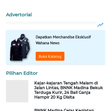
WAHANA
Advertorial
SPORT
WAHANA
UMKM
Dapatkan Merchandise Eksklusif
Wahana News
WAHANA
SELEB
Buka Katalog
WAHANA
Pilihan Editor
PERSONA
Kejar-kejaran Tengah Malam di
WAHANA
Jalan Lintas, BNNK Madina Bekuk
OTOMOTIF
Terduga Kurir, 24 Ball Ganja
Hampir 20 Kg Disita
WAHANA
HEALTH
BNNK Madina Gelar Kegiatan