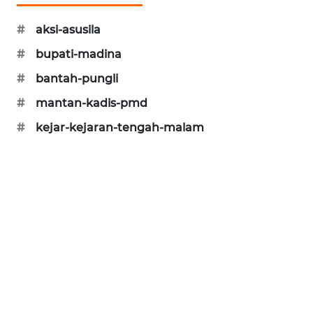
KARING
#
aksi-asusila
NEWS
#
bupati-madina
JURNAL
#
bantah-pungli
MARITIM
#
mantan-kadis-pmd
#
kejar-kejaran-tengah-malam
HUMBANG
NEWS
GARONGGANG
NEWS
FISUELRI
ID
ENERGI
NEWS