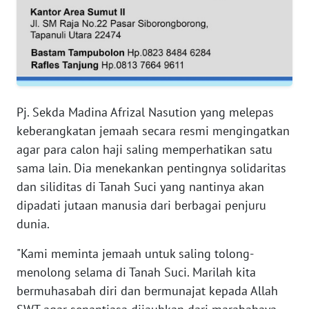
RIAU
WN
SERAMBI
WN
JAMBI
Pj. Sekda Madina Afrizal Nasution yang melepas
keberangkatan jemaah secara resmi mengingatkan
WN
agar para calon haji saling memperhatikan satu
SULTRA
sama lain. Dia menekankan pentingnya solidaritas
dan siliditas di Tanah Suci yang nantinya akan
WN
dipadati jutaan manusia dari berbagai penjuru
NTB
dunia.
WN
"Kami meminta jemaah untuk saling tolong-
SULTENG
menolong selama di Tanah Suci. Marilah kita
bermuhasabah diri dan bermunajat kepada Allah
WN