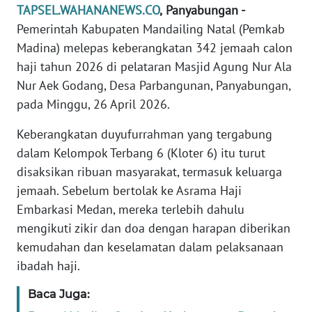
TAPSEL.WAHANANEWS.CO
,
Panyabungan -
REDAKSI
Pemerintah Kabupaten Mandailing Natal (Pemkab
Madina) melepas keberangkatan 342 jemaah calon
KARIR
haji tahun 2026 di pelataran Masjid Agung Nur Ala
Nur Aek Godang, Desa Parbangunan, Panyabungan,
DISCLAIMER
pada Minggu, 26 April 2026.
Wahana
Keberangkatan duyufurrahman yang tergabung
News
Regional
dalam Kelompok Terbang 6 (Kloter 6) itu turut
disaksikan ribuan masyarakat, termasuk keluarga
WN
jemaah. Sebelum bertolak ke Asrama Haji
SUMUT
Embarkasi Medan, mereka terlebih dahulu
mengikuti zikir dan doa dengan harapan diberikan
WN
kemudahan dan keselamatan dalam pelaksanaan
JAKARTA
ibadah haji.
WN
Baca Juga:
JABAR