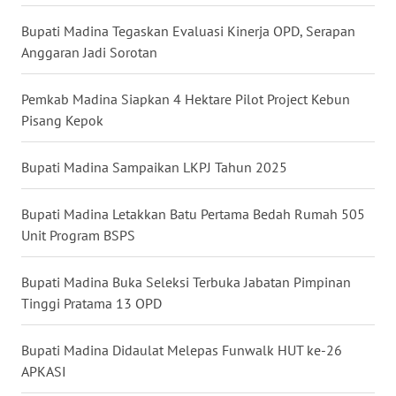
Bupati Madina Tegaskan Evaluasi Kinerja OPD, Serapan
WN
Anggaran Jadi Sorotan
MALUKU
Pemkab Madina Siapkan 4 Hektare Pilot Project Kebun
WN
Pisang Kepok
MALUT
Bupati Madina Sampaikan LKPJ Tahun 2025
WN
DAIRI
Bupati Madina Letakkan Batu Pertama Bedah Rumah 505
WN
Unit Program BSPS
DANAU
TOBA
Bupati Madina Buka Seleksi Terbuka Jabatan Pimpinan
Tinggi Pratama 13 OPD
WN
NIAS
Bupati Madina Didaulat Melepas Funwalk HUT ke-26
APKASI
WN