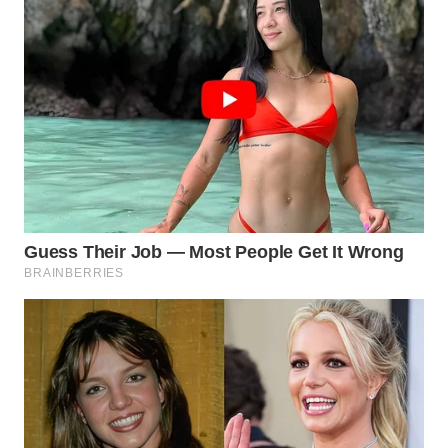
BEKASI
WN
BOGOR
WN
DEPOK
WN
TAPANULI
UTARA
WN
SAMOSIR
WN
PADANG
LAWAS