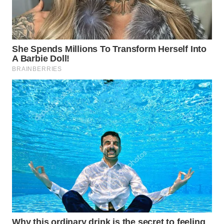
Wahana
Media
Group
WAHANA
NEWS
WAHANA
TANI
WAHANA
ADVOKAT
WAHANA
INFRASTRUKTUR
WAHANA