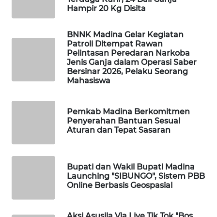
Hampir 20 Kg Disita
PORTAL
KONSUMEN
BNNK Madina Gelar Kegiatan
Patroli Ditempat Rawan
Pelintasan Peredaran Narkoba
FORWAMKI
Jenis Ganja dalam Operasi Saber
Bersinar 2026, Pelaku Seorang
Mahasiswa
ALPERKLINAS
FORJASIDA
Pemkab Madina Berkomitmen
Penyerahan Bantuan Sesuai
Aturan dan Tepat Sasaran
TAMBANG
NEWS
Bupati dan Wakil Bupati Madina
SITUNGIR
Launching "SIBUNGO", Sistem PBB
NEWS
Online Berbasis Geospasial
SIDIKALANG
Aksi Asusila Via Live Tik Tok "Bos
NEWS