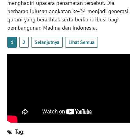
menghadiri upacara penamatan tersebut. Dia
berharap lulusan angkatan ke-34 menjadi generasi
WN
qurani yang berakhlak serta berkontribusi bagi
NUSANTARA
pembangunan Madina dan Indonesia.
WN
1
2
Selanjutnya
Lihat Semua
JOGJA
WN
JATIM
WN
BALI
WN
KALBAR
WN
Tag:
KALTENG