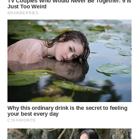
WN
TAPANULI
TENGAH
WN DELI
SERDANG
WN
TEBING
TINGGI
WN
PAKPAK
WN
KARAWANG
WN