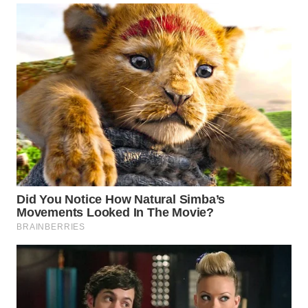
WN
PRIANGAN
TIMUR
WN
SEMARANG
WN
SOLO
WN
BOROBUDUR
WN
MADURA
WN