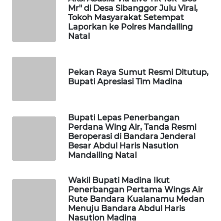
Mr" di Desa Sibanggor Julu Viral,
Tokoh Masyarakat Setempat
SIBARAGAS
Laporkan ke Polres Mandailing
NEWS
Natal
METRO
Pekan Raya Sumut Resmi Ditutup,
SIANTAR
Bupati Apresiasi Tim Madina
NEWS
METRO
Bupati Lepas Penerbangan
MEDAN
Perdana Wing Air, Tanda Resmi
NEWS
Beroperasi di Bandara Jenderal
Besar Abdul Haris Nasution
Mandailing Natal
METRO
JAKARTA
NEWS
Wakil Bupati Madina Ikut
Penerbangan Pertama Wings Air
Rute Bandara Kualanamu Medan
KRT
Menuju Bandara Abdul Haris
NEWS
Nasution Madina