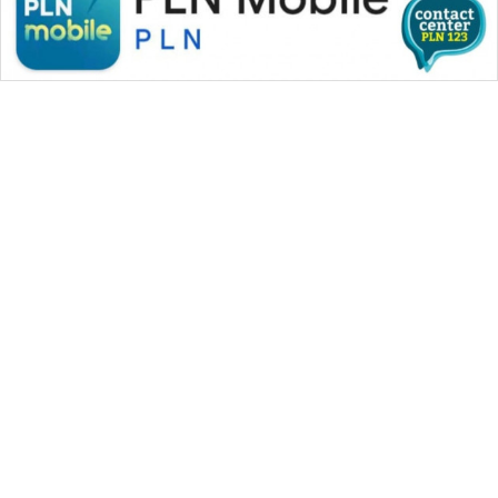
WAHANA MEDIA GROUP
|
|
|
WAHANA NEWS co
WAHANA TANI
WAHANA ADVOKAT
|
|
WAHANA INFRASTRUKTUR
WAHANA KONSUMEN
|
|
|
WAHANA LISTRIK
WAHANA TRAVEL
WAHANA TV
|
|
|
WAHANANEWS id
WAHANANEWS CO ID
WAHANANEWS NET
|
|
|
WAHANA SPORT ID
Wahana UMKM
Wahana Seleb