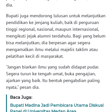
RIAU
dia.
WN
Bupati juga mendorong lulusan untuk melanjutkan
SERAMBI
pendidikan ke jenjang kuliah, baik di perguruan
tinggi regional, nasional, maupun internasional,
WN
mengikuti jejak alumni terdahulu. Bagi yang belum
JAMBI
bisa melanjutkan, dia berpesan agar segera
mengamalkan ilmu melalui majelis taklim atau
WN
pelatihan kecil di masyarakat.
SULTRA
"Jangan biarkan ilmu yang sudah didapat pudar.
WN
Segera turun ke tengah umat, buka pengajian,
NTB
ajarkan yang baik. Itu bentuk pengabdian paling
nyata," pesan dia.
WN
SULTENG
Baca Juga:
Bupati Madina Jadi Pembicara Utama Diskusi
WN
Panel di Universitas Medan Area