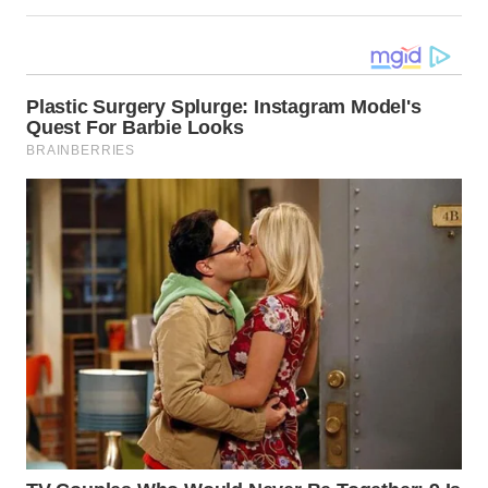
LANGKAT
WN
TAPANULI
SELATAN
WN
TANJUNG
LESUNG
WN
KARO
WN
SIMALUNGUN
WN
LABUHANBATU