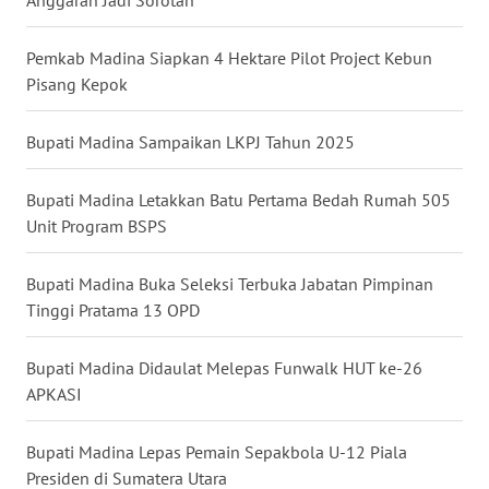
WN
Pemkab Madina Siapkan 4 Hektare Pilot Project Kebun
MALUKU
Pisang Kepok
WN
Bupati Madina Sampaikan LKPJ Tahun 2025
MALUT
Bupati Madina Letakkan Batu Pertama Bedah Rumah 505
WN
Unit Program BSPS
DAIRI
Bupati Madina Buka Seleksi Terbuka Jabatan Pimpinan
WN
Tinggi Pratama 13 OPD
DANAU
TOBA
Bupati Madina Didaulat Melepas Funwalk HUT ke-26
WN
APKASI
NIAS
Bupati Madina Lepas Pemain Sepakbola U-12 Piala
WN
Presiden di Sumatera Utara