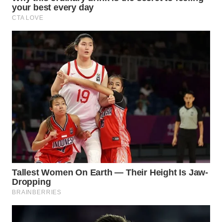
KONSUMEN
WAHANA
LISTRIK
WAHANA
TRAVEL
WAHANA
TV
WAHANANEWS
ID
WAHANANEWS
CO ID
WAHANANEWS
NET