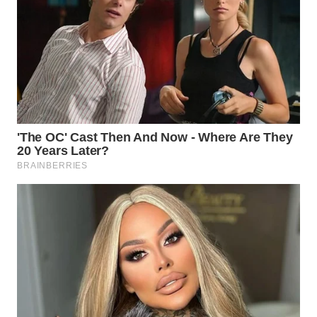
SURABAYA
WN
NATUNA
WN
BINTAN
WN
MANDALIKA
WN
LIKUPANG
WN
LABUANBAJO
WN
BORNEO