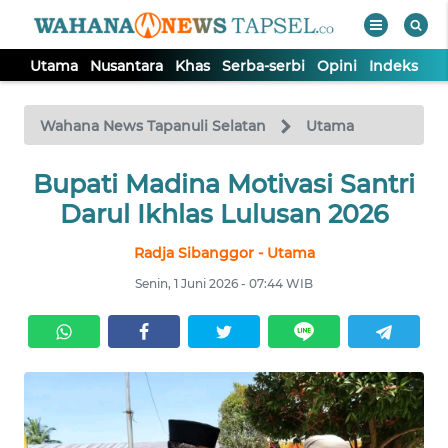
Utama
Nusantara
Khas
Serba-serbi
Opini
Indeks
WAHANA
Tutup
TV
Wahana News Tapanuli Selatan
Utama
UTAMA
Bupati Madina Motivasi Santri
Darul Ikhlas Lulusan 2026
NUSANTARA
Radja Sibanggor - Utama
Senin, 1 Juni 2026 - 07:44 WIB
KHAS
SERBA-
SERBI
OPINI