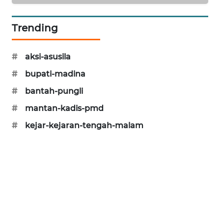
SONYA
ASA
Trending
NEWS
#
aksi-asusila
#
bupati-madina
#
bantah-pungli
#
mantan-kadis-pmd
#
kejar-kejaran-tengah-malam