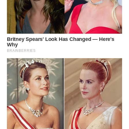
WN
SUMEDANG
WN
CIANJUR
WN
KEPULAUAN
SERIBU
WN
TANGERANG
WN
BINJAI
WN
CIREBON