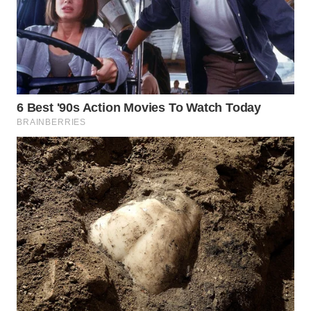
WAHANA
DESA
WISATA
LAPAK
WAHANA
Wahana
Network
KONSUMEN
LISTRIK
MASYARAKAT
KELISTRIKAN
WALINKI