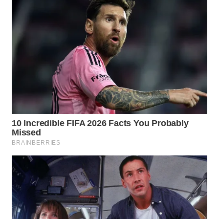
WAHANA
SPORT
WAHANA
UMKM
WAHANA
SELEB
WAHANA
PERSONA
WAHANA
OTOMOTIF
WAHANA
HEALTH