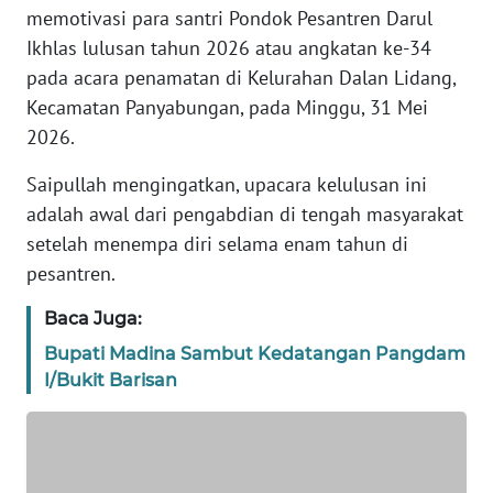
memotivasi para santri Pondok Pesantren Darul
REDAKSI
Ikhlas lulusan tahun 2026 atau angkatan ke-34
pada acara penamatan di Kelurahan Dalan Lidang,
KARIR
Kecamatan Panyabungan, pada Minggu, 31 Mei
2026.
DISCLAIMER
Saipullah mengingatkan, upacara kelulusan ini
Wahana
adalah awal dari pengabdian di tengah masyarakat
News
Regional
setelah menempa diri selama enam tahun di
pesantren.
WN
SUMUT
Baca Juga:
Bupati Madina Sambut Kedatangan Pangdam
WN
I/Bukit Barisan
JAKARTA
WN
JABAR