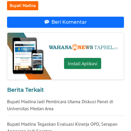
Bupati Madina
WN
KALTARA
Beri Komentar
WN
KALSEL
WN
KALTIM
Install Aplikasi
WN
SULSEL
Berita Terkait
WN
Bupati Madina Jadi Pembicara Utama Diskusi Panel di
GORONTALO
Universitas Medan Area
WN
Bupati Madina Tegaskan Evaluasi Kinerja OPD, Serapan
SULUT
Anggaran Jadi Sorotan