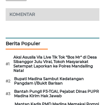
KARING
NEWS
KOMENTAR
JURNAL
MARITIM
Berita Populer
HUMBANG
NEWS
Aksi Asusila Via Live Tik Tok "Bos Mr" di Desa
GARONGGANG
Sibanggor Julu Viral, Tokoh Masyarakat
#1
NEWS
Setempat Laporkan ke Polres Mandailing
Natal
FISUELRI
Bupati Madina Sambut Kedatangan
#2
ID
Pangdam I/Bukit Barisan
Bantah Pungli P3-TGAI, Pejabat Dinas PUPR
#3
ENERGI
Madina Kirim Hak Jawab
NEWS
Mantan Kadis PMD Madina Memakai Rompi