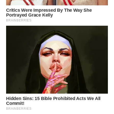
WN
INDRAMAYU
WN
KUNINGAN
WN
MAJALENGKA
WN
SUBANG
WN
SUKABUMI
WN
PURWAKARTA