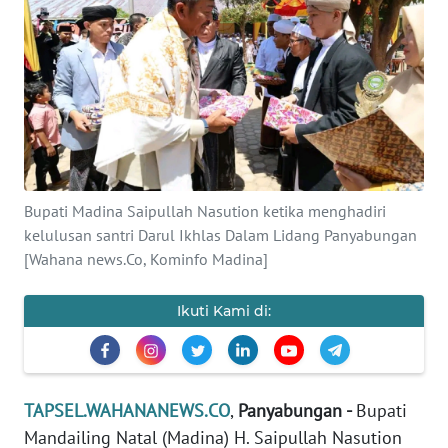
Informasi
INDEKS
BERITA
KONTAK
KAMI
Bupati Madina Saipullah Nasution ketika menghadiri
INFO
kelulusan santri Darul Ikhlas Dalam Lidang Panyabungan
IKLAN
[Wahana news.Co, Kominfo Madina]
TENTANG
Ikuti Kami di:
KAMI
PEDOMAN
MEDIA
TAPSEL.WAHANANEWS.CO
,
Panyabungan -
Bupati
SIBER
Mandailing Natal (Madina) H. Saipullah Nasution