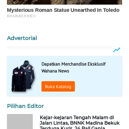
ID
MAWAKA
ID
Advertorial
MARTABAT
NET
PLN
Dapatkan Merchandise Eksklusif
WATCH
Wahana News
MKLI
Buka Katalog
LPKKI
Pilihan Editor
LKKI
Kejar-kejaran Tengah Malam di
Jalan Lintas, BNNK Madina Bekuk
KOPEKLIN
Terduga Kurir, 24 Ball Ganja