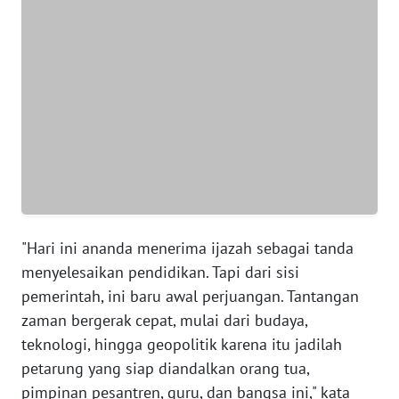
WN
BANTEN
WN
NTT
WN
KEPRI
WN
"Hari ini ananda menerima ijazah sebagai tanda
PAPUA
menyelesaikan pendidikan. Tapi dari sisi
pemerintah, ini baru awal perjuangan. Tantangan
WN
zaman bergerak cepat, mulai dari budaya,
PAPUA
BARAT
teknologi, hingga geopolitik karena itu jadilah
petarung yang siap diandalkan orang tua,
WN
pimpinan pesantren, guru, dan bangsa ini," kata