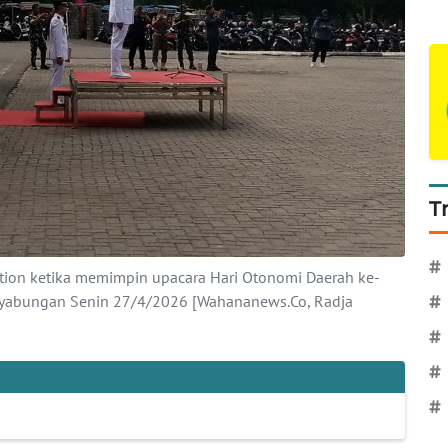
T
#
ution ketika memimpin upacara Hari Otonomi Daerah ke-
nyabungan Senin 27/4/2026 [Wahananews.Co, Radja
#
#
#
#