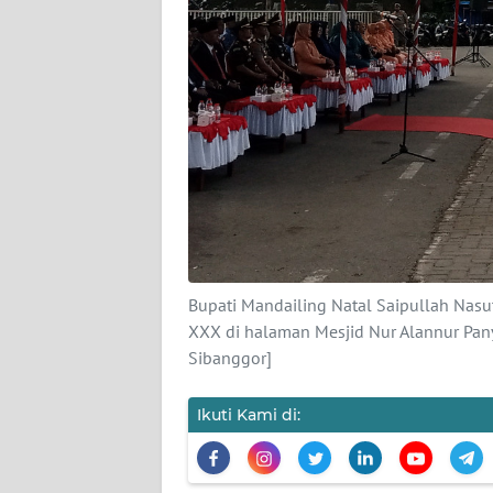
KARIR
DISCLAIMER
Wahana
News
Regional
WN
SUMUT
Bupati Mandailing Natal Saipullah Nas
XXX di halaman Mesjid Nur Alannur Pa
WN
Sibanggor]
JAKARTA
Ikuti Kami di:
WN
JABAR