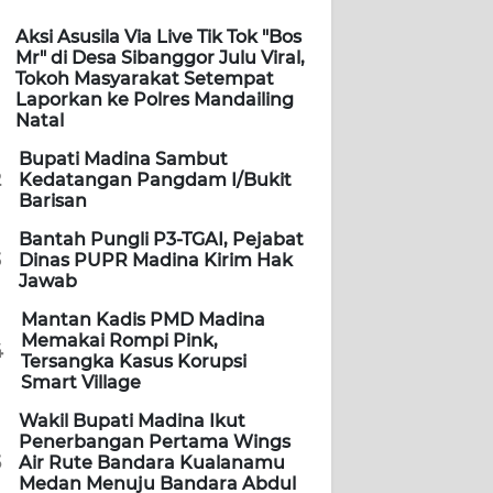
Aksi Asusila Via Live Tik Tok "Bos
Mr" di Desa Sibanggor Julu Viral,
Tokoh Masyarakat Setempat
Laporkan ke Polres Mandailing
Natal
Bupati Madina Sambut
2
Kedatangan Pangdam I/Bukit
Barisan
Bantah Pungli P3-TGAI, Pejabat
3
Dinas PUPR Madina Kirim Hak
Jawab
Mantan Kadis PMD Madina
Memakai Rompi Pink,
4
Tersangka Kasus Korupsi
Smart Village
Wakil Bupati Madina Ikut
Penerbangan Pertama Wings
5
Air Rute Bandara Kualanamu
Medan Menuju Bandara Abdul