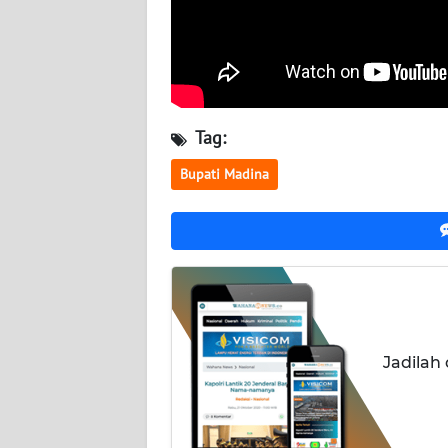
WN
KALTARA
WN
KALSEL
Tag:
WN
Bupati Madina
KALTIM
WN
SULSEL
WN
GORONTALO
Jadilah
WN
SULUT