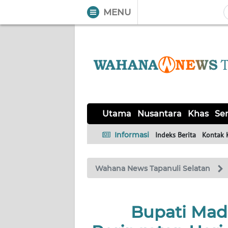
MENU
WAHANA
Tutup
TV
UTAMA
NUSANTARA
Utama
Nusantara
Khas
Ser
KHAS
Informasi
Indeks Berita
Kontak 
SERBA-
Wahana News Tapanuli Selatan
SERBI
OPINI
Bupati Mad
Informasi