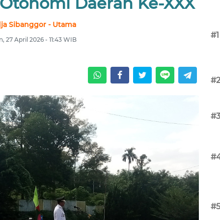
i Otonomi Daerah Ke-XXX
ja Sibanggor - Utama
#1
n, 27 April 2026 - 11:43 WIB
#
#
#
#