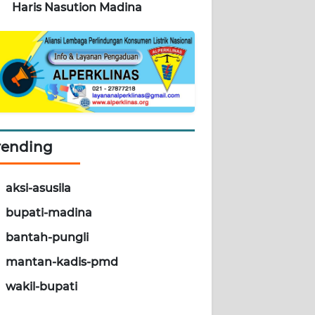
Haris Nasution Madina
rending
aksi-asusila
bupati-madina
bantah-pungli
mantan-kadis-pmd
wakil-bupati