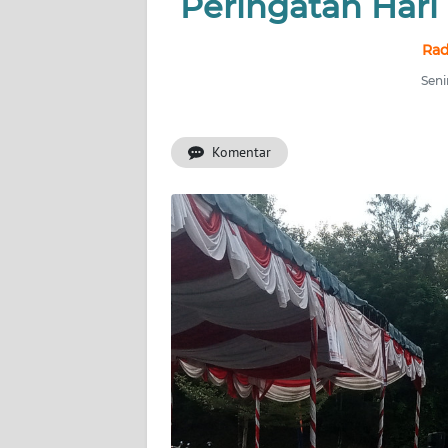
Peringatan Har
INDEKS
Rad
BERITA
Seni
KONTAK
KAMI
Komentar
INFO
IKLAN
TENTANG
KAMI
PEDOMAN
MEDIA
SIBER
REDAKSI