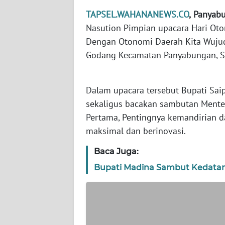
WN
TAPSEL.WAHANANEWS.CO
,
Panyab
BANTEN
Nasution Pimpian upacara Hari Ot
Dengan Otonomi Daerah Kita Wujudk
WN
NTT
Godang Kecamatan Panyabungan, Se
WN
KEPRI
Dalam upacara tersebut Bupati Sai
sekaligus bacakan sambutan Mente
WN
Pertama, Pentingnya kemandirian d
PAPUA
maksimal dan berinovasi.
Baca Juga:
WN
PAPUA
Bupati Madina Sambut Kedatan
BARAT
WN
RIAU