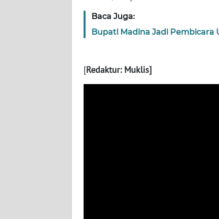
WN
Baca Juga:
NUSANTARA
Bupati Madina Jadi Pembicara U
WN
JOGJA
[
Redaktur: Muklis]
WN
JATIM
WN
BALI
WN
KALBAR
WN
KALTENG