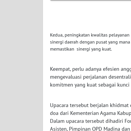
WN
BABEL
WN
SUMBAR
Kedua, peningkatan kwalitas pelayanan p
sinergi daerah dengan pusat yang mana 
memastikan sinergi yang kuat.
WN
SUMSEL
Keempat, perlu adanya efesien ang
WN
mengevaluasi perjalanan desentral
BENGKULU
komitmen yang kuat sebagai kunci
WN
LAMPUNG
Upacara tersebut berjalan khidmat 
doa dari Kementerian Agama Kabup
WN
Dalam upacara tersebut dihadiri Fo
JATENG
Asisten, Pimpinan OPD Madina dan