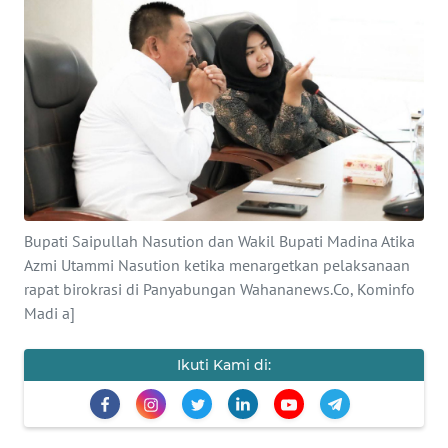
Informasi
INDEKS
BERITA
KONTAK
KAMI
INFO
Bupati Saipullah Nasution dan Wakil Bupati Madina Atika
IKLAN
Azmi Utammi Nasution ketika menargetkan pelaksanaan
rapat birokrasi di Panyabungan Wahananews.Co, Kominfo
TENTANG
Madi a]
KAMI
Ikuti Kami di:
PEDOMAN
MEDIA
SIBER