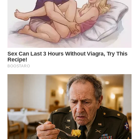
WN
TAPANULI
TENGAH
WN DELI
SERDANG
WN
TEBING
TINGGI
WN
PAKPAK
WN
KARAWANG
WN