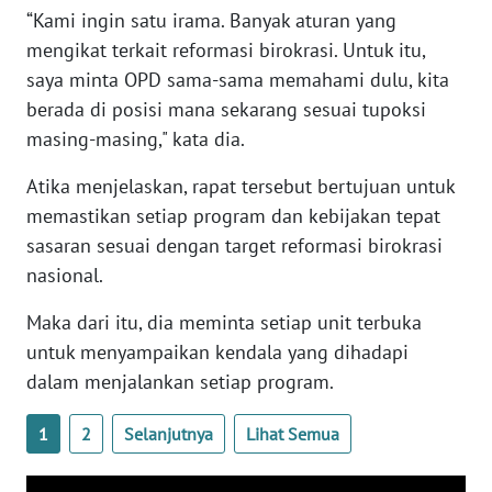
“Kami ingin satu irama. Banyak aturan yang
mengikat terkait reformasi birokrasi. Untuk itu,
WN
saya minta OPD sama-sama memahami dulu, kita
NUSANTARA
berada di posisi mana sekarang sesuai tupoksi
WN
masing-masing," kata dia.
JOGJA
Atika menjelaskan, rapat tersebut bertujuan untuk
memastikan setiap program dan kebijakan tepat
WN
JATIM
sasaran sesuai dengan target reformasi birokrasi
nasional.
WN
Maka dari itu, dia meminta setiap unit terbuka
BALI
untuk menyampaikan kendala yang dihadapi
dalam menjalankan setiap program.
WN
KALBAR
1
2
Selanjutnya
Lihat Semua
WN
KALTENG