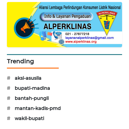
SONYA
ASA
NEWS
Trending
#
aksi-asusila
#
bupati-madina
#
bantah-pungli
#
mantan-kadis-pmd
#
wakil-bupati