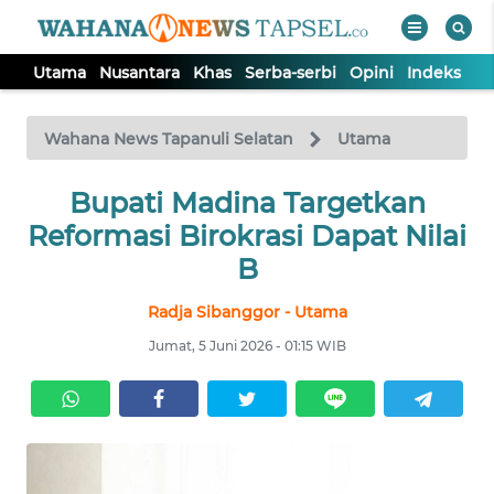
Utama
Nusantara
Khas
Serba-serbi
Opini
Indeks
WAHANA
Tutup
TV
Wahana News Tapanuli Selatan
Utama
UTAMA
Bupati Madina Targetkan
Reformasi Birokrasi Dapat Nilai
NUSANTARA
B
Radja Sibanggor - Utama
KHAS
Jumat, 5 Juni 2026 - 01:15 WIB
SERBA-
SERBI
OPINI