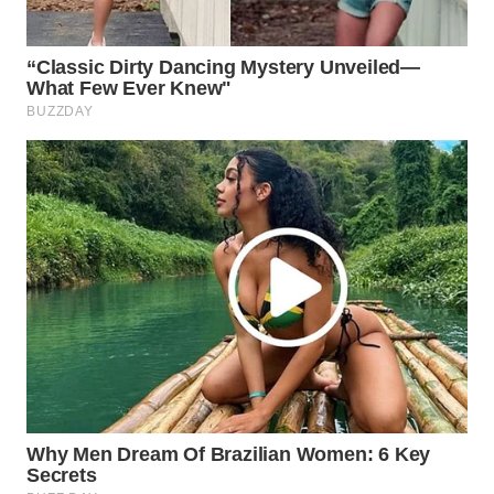
WAHANA
DESA
WISATA
LAPAK
WAHANA
Wahana
Network
KONSUMEN
LISTRIK
MASYARAKAT
KELISTRIKAN
WALINKI