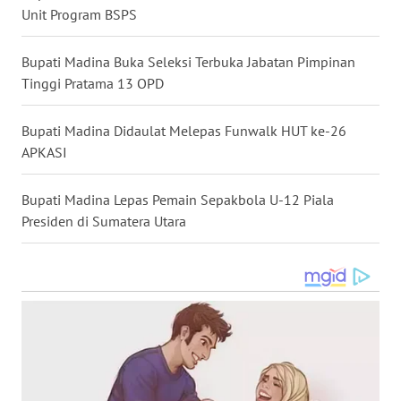
LANGKAT
Unit Program BSPS
WN
Bupati Madina Buka Seleksi Terbuka Jabatan Pimpinan
TAPANULI
Tinggi Pratama 13 OPD
SELATAN
Bupati Madina Didaulat Melepas Funwalk HUT ke-26
WN
APKASI
TANJUNG
LESUNG
Bupati Madina Lepas Pemain Sepakbola U-12 Piala
Presiden di Sumatera Utara
WN
KARO
WN
SIMALUNGUN
WN
LABUHANBATU