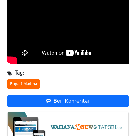
WN
KALTARA
WN
KALSEL
WN
KALTIM
Tag:
WN
Bupati Madina
SULSEL
Beri Komentar
WN
GORONTALO
WN
SULUT