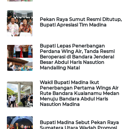
SIBARAGAS
Pekan Raya Sumut Resmi Ditutup,
NEWS
Bupati Apresiasi Tim Madina
METRO
SIANTAR
Bupati Lepas Penerbangan
NEWS
Perdana Wing Air, Tanda Resmi
Beroperasi di Bandara Jenderal
Besar Abdul Haris Nasution
METRO
Mandailing Natal
MEDAN
NEWS
Wakil Bupati Madina Ikut
Penerbangan Pertama Wings Air
METRO
Rute Bandara Kualanamu Medan
JAKARTA
Menuju Bandara Abdul Haris
NEWS
Nasution Madina
KRT
Bupati Madina Sebut Pekan Raya
NEWS
Sumatera Utara Wadah Promosi