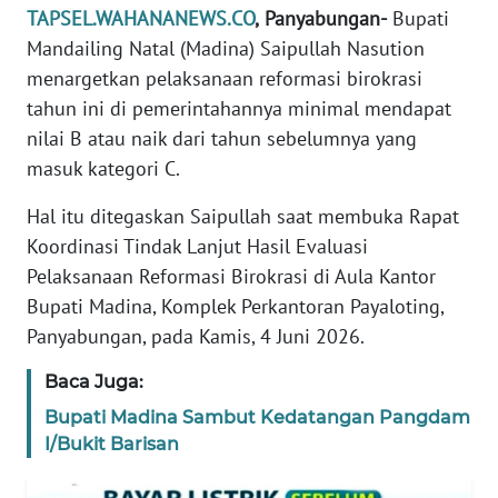
TAPSEL.WAHANANEWS.CO
,
Panyabungan-
Bupati
REDAKSI
Mandailing Natal (Madina) Saipullah Nasution
menargetkan pelaksanaan reformasi birokrasi
KARIR
tahun ini di pemerintahannya minimal mendapat
nilai B atau naik dari tahun sebelumnya yang
DISCLAIMER
masuk kategori C.
Wahana
Hal itu ditegaskan Saipullah saat membuka Rapat
News
Regional
Koordinasi Tindak Lanjut Hasil Evaluasi
Pelaksanaan Reformasi Birokrasi di Aula Kantor
WN
Bupati Madina, Komplek Perkantoran Payaloting,
SUMUT
Panyabungan, pada Kamis, 4 Juni 2026.
WN
Baca Juga:
JAKARTA
Bupati Madina Sambut Kedatangan Pangdam
I/Bukit Barisan
WN
JABAR