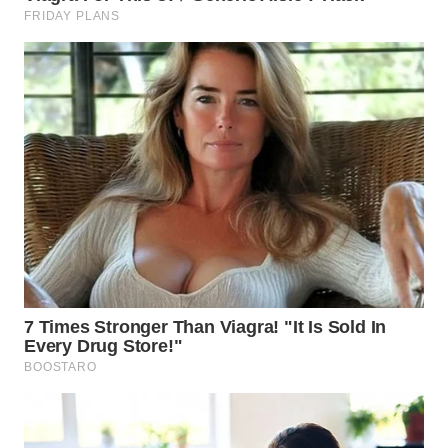
WN
SUMEDANG
WN
CIANJUR
WN
KEPULAUAN
SERIBU
WN
TANGERANG
WN
BINJAI
WN
CIREBON