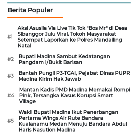
Berita Populer
CILEUNGSI
NEWS
Aksi Asusila Via Live Tik Tok "Bos Mr" di Desa
BERKAT
Sibanggor Julu Viral, Tokoh Masyarakat
#1
NEWS
Setempat Laporkan ke Polres Mandailing
Natal
BERAMPU
Bupati Madina Sambut Kedatangan
#2
Pangdam I/Bukit Barisan
NEWS
Bantah Pungli P3-TGAI, Pejabat Dinas PUPR
#3
ANUGERAH
Madina Kirim Hak Jawab
NEWS
Mantan Kadis PMD Madina Memakai Rompi
#4
Pink, Tersangka Kasus Korupsi Smart
Village
AKHLAK
ID
Wakil Bupati Madina Ikut Penerbangan
Pertama Wings Air Rute Bandara
#5
Kualanamu Medan Menuju Bandara Abdul
PERAPKI
Haris Nasution Madina
NEWS