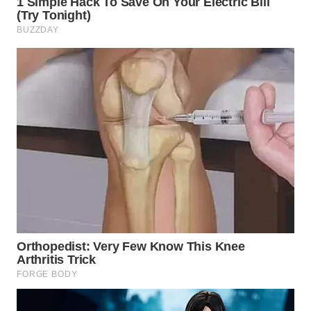
Wahana
Media
Group
WAHANA
NEWS
WAHANA
TANI
WAHANA
ADVOKAT
WAHANA
INFRASTRUKTUR
WAHANA