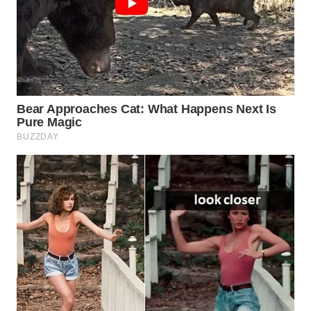
WAHANA
SPORT
WAHANA
UMKM
WAHANA
SELEB
WAHANA
PERSONA
WAHANA
OTOMOTIF
WAHANA
HEALTH