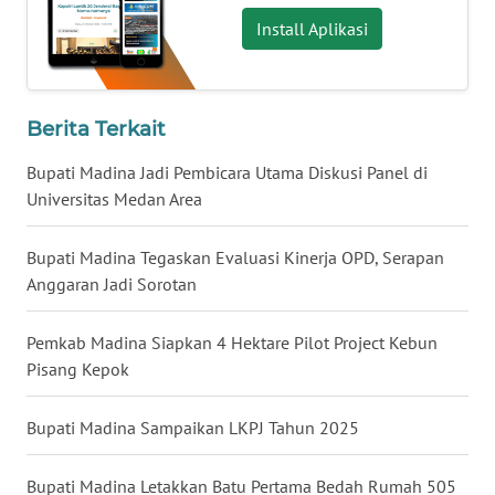
Install Aplikasi
WN
MALUKU
Berita Terkait
WN
MALUT
Bupati Madina Jadi Pembicara Utama Diskusi Panel di
Universitas Medan Area
WN
DAIRI
Bupati Madina Tegaskan Evaluasi Kinerja OPD, Serapan
Anggaran Jadi Sorotan
WN
DANAU
TOBA
Pemkab Madina Siapkan 4 Hektare Pilot Project Kebun
Pisang Kepok
WN
NIAS
Bupati Madina Sampaikan LKPJ Tahun 2025
WN
Bupati Madina Letakkan Batu Pertama Bedah Rumah 505