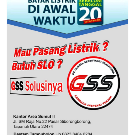
WN
BANTEN
WN
NTT
WN
KEPRI
WN
PAPUA
WN
PAPUA
BARAT
WN