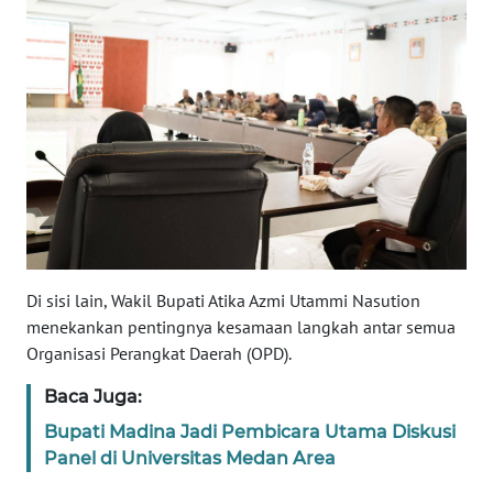
SULBAR
WN
BABEL
WN
SUMBAR
WN
SUMSEL
Di sisi lain, Wakil Bupati Atika Azmi Utammi Nasution
WN
menekankan pentingnya kesamaan langkah antar semua
BENGKULU
Organisasi Perangkat Daerah (OPD).
WN
Baca Juga:
LAMPUNG
Bupati Madina Jadi Pembicara Utama Diskusi
Panel di Universitas Medan Area
WN
JATENG