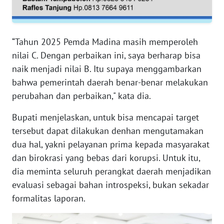
RIAU
WN
SERAMBI
“Tahun 2025 Pemda Madina masih memperoleh
nilai C. Dengan perbaikan ini, saya berharap bisa
WN
naik menjadi nilai B. Itu supaya menggambarkan
JAMBI
bahwa pemerintah daerah benar-benar melakukan
perubahan dan perbaikan," kata dia.
WN
SULTRA
Bupati menjelaskan, untuk bisa mencapai target
tersebut dapat dilakukan denhan mengutamakan
WN
dua hal, yakni pelayanan prima kepada masyarakat
NTB
dan birokrasi yang bebas dari korupsi. Untuk itu,
dia meminta seluruh perangkat daerah menjadikan
WN
evaluasi sebagai bahan introspeksi, bukan sekadar
SULTENG
formalitas laporan.
WN