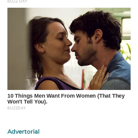
ID
MAWAKA
ID
MARTABAT
NET
PLN
WATCH
MKLI
LPKKI
LKKI
Advertorial
KOPEKLIN