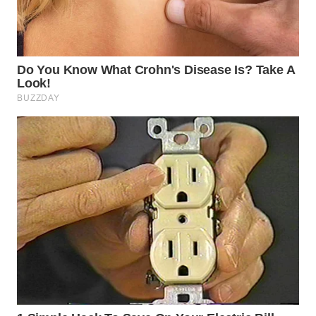
SURABAYA
WN
NATUNA
WN
BINTAN
WN
MANDALIKA
WN
LIKUPANG
WN
LABUANBAJO
WN
BORNEO