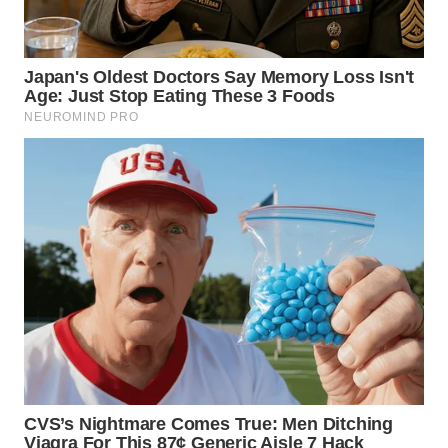
BEKASI
WN
BOGOR
WN
DEPOK
WN
TAPANULI
UTARA
WN
SAMOSIR
WN
PADANG
LAWAS