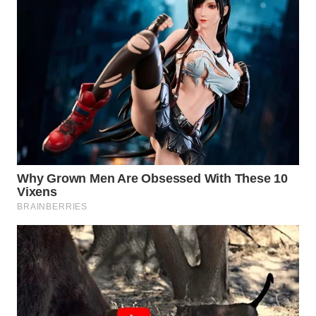
KONSUMEN
WAHANA
LISTRIK
WAHANA
TRAVEL
WAHANA
TV
WAHANANEWS
ID
WAHANANEWS
CO ID
WAHANANEWS
NET