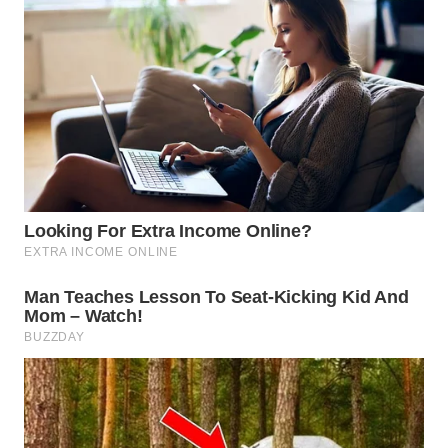
WN
INDRAMAYU
WN
KUNINGAN
WN
MAJALENGKA
WN
SUBANG
WN
SUKABUMI
WN
PURWAKARTA