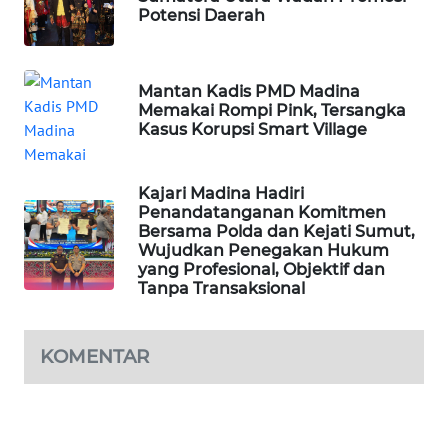
Potensi Daerah
KARING
NEWS
Mantan Kadis PMD Madina
Memakai Rompi Pink, Tersangka
JURNAL
Kasus Korupsi Smart Village
MARITIM
HUMBANG
Kajari Madina Hadiri
NEWS
Penandatanganan Komitmen
Bersama Polda dan Kejati Sumut,
Wujudkan Penegakan Hukum
GARONGGANG
yang Profesional, Objektif dan
NEWS
Tanpa Transaksional
FISUELRI
KOMENTAR
ID
ENERGI
NEWS