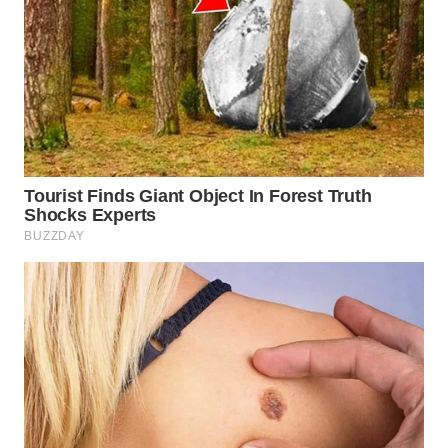
WN
PRIANGAN
TIMUR
WN
SEMARANG
WN
SOLO
WN
BOROBUDUR
WN
MADURA
WN