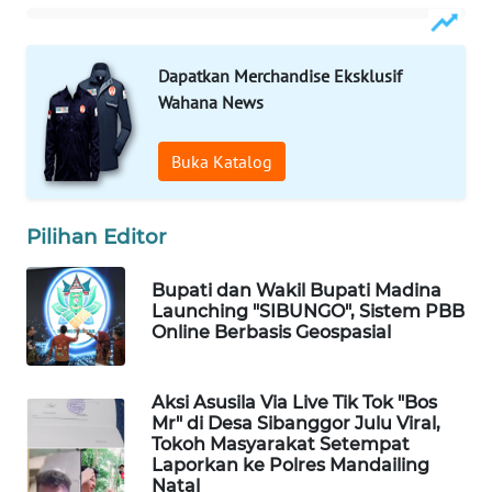
PORTAL
KONSUMEN
Dapatkan Merchandise Eksklusif
Wahana News
FORWAMKI
Buka Katalog
ALPERKLINAS
Pilihan Editor
FORJASIDA
Bupati dan Wakil Bupati Madina
TAMBANG
Launching "SIBUNGO", Sistem PBB
NEWS
Online Berbasis Geospasial
SITUNGIR
Aksi Asusila Via Live Tik Tok "Bos
NEWS
Mr" di Desa Sibanggor Julu Viral,
Tokoh Masyarakat Setempat
Laporkan ke Polres Mandailing
SIDIKALANG
Natal
NEWS