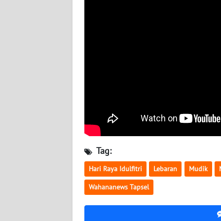
WN
NUSANTARA
WN
JOGJA
WN
JATIM
WN
BALI
Tag:
WN
KALBAR
Hari Raya Idulfitri
Lebaran
Mudik
Wahananews Tapsel
WN
KALTENG