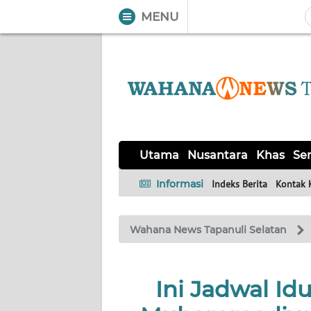
MENU
WAHANA
Tutup
TV
UTAMA
NUSANTARA
Utama
Nusantara
Khas
Ser
KHAS
Informasi
Indeks Berita
Kontak 
SERBA-
Wahana News Tapanuli Selatan
SERBI
OPINI
Ini Jadwal Idu
Informasi