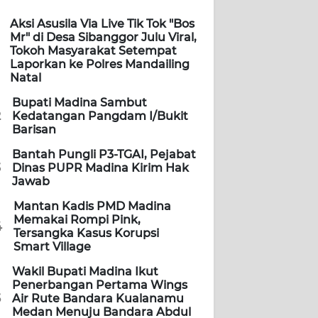
Aksi Asusila Via Live Tik Tok "Bos
Mr" di Desa Sibanggor Julu Viral,
Tokoh Masyarakat Setempat
Laporkan ke Polres Mandailing
Natal
Bupati Madina Sambut
2
Kedatangan Pangdam I/Bukit
Barisan
Bantah Pungli P3-TGAI, Pejabat
3
Dinas PUPR Madina Kirim Hak
Jawab
Mantan Kadis PMD Madina
Memakai Rompi Pink,
4
Tersangka Kasus Korupsi
Smart Village
Wakil Bupati Madina Ikut
Penerbangan Pertama Wings
5
Air Rute Bandara Kualanamu
Medan Menuju Bandara Abdul