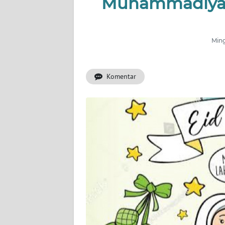
Muhammadiyah
INDEKS
BERITA
Ming
KONTAK
KAMI
Komentar
INFO
IKLAN
TENTANG
KAMI
PEDOMAN
MEDIA
SIBER
REDAKSI