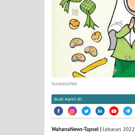
KARIR
DISCLAIMER
Wahana
News
Regional
WN
SUMUT
Ilustrasi/Net
WN
JAKARTA
Ikuti Kami di:
WN
JABAR
WahanaNews-Tapsel |
Lebaran 2022