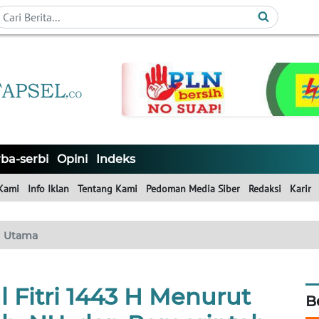
ba-serbi
Opini
Indeks
Kami
Info Iklan
Tentang Kami
Pedoman Media Siber
Redaksi
Karir
Utama
l Fitri 1443 H Menurut
B