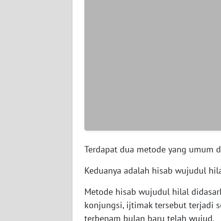
WN
SERAMBI
WN
JAMBI
WN
SULTRA
WN
NTB
Terdapat dua metode yang umum d
WN
SULTENG
Keduanya adalah hisab wujudul hilal
Metode hisab wujudul hilal didasark
WN
konjungsi, ijtimak tersebut terjad
SULBAR
terbenam bulan baru telah wujud.