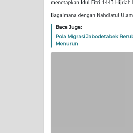
menetapkan Idul Fitri 1443 Hijriah
WN
BANTEN
Bagaimana dengan Nahdlatul Ulam
WN
Baca Juga:
NTT
Pola Migrasi Jabodetabek Beruba
Menurun
WN
KEPRI
WN
PAPUA
WN
PAPUA
BARAT
WN
RIAU