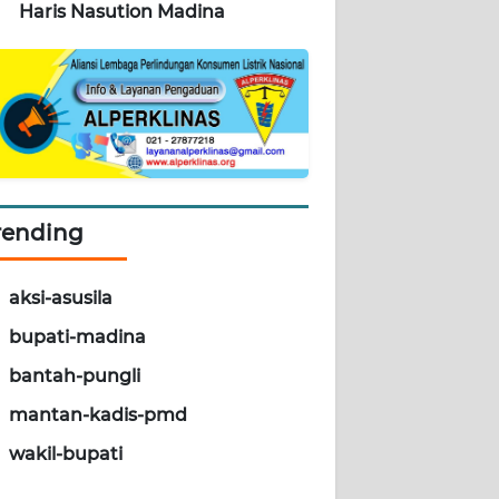
Haris Nasution Madina
rending
aksi-asusila
bupati-madina
bantah-pungli
mantan-kadis-pmd
wakil-bupati