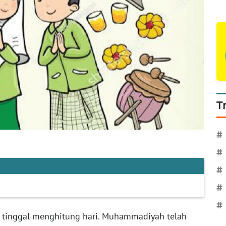
T
#
#
#
#
#
 tinggal menghitung hari. Muhammadiyah telah