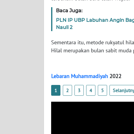
WN
Baca Juga:
BABEL
PLN IP UBP Labuhan Angin Bag
Nauli 2
WN
SUMBAR
Sementara itu, metode rukyatul hi
Hilal merupakan bulan sabit muda 
WN
SUMSEL
WN
Lebaran
Muhammadiyah
2022
BENGKULU
1
2
3
4
5
Selanjutn
WN
LAMPUNG
WN
JATENG