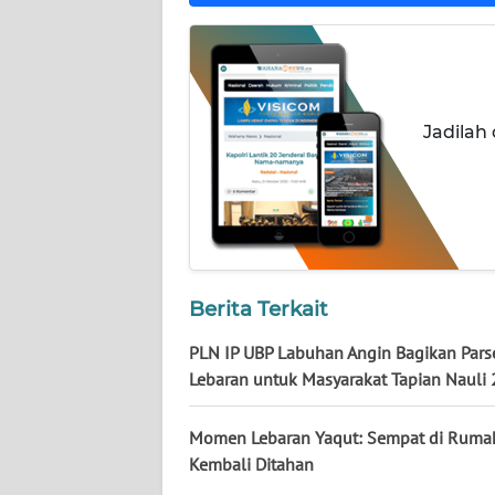
WN
KALTARA
WN
KALSEL
Jadilah
WN
KALTIM
WN
SULSEL
Berita Terkait
WN
PLN IP UBP Labuhan Angin Bagikan Pars
GORONTALO
Lebaran untuk Masyarakat Tapian Nauli 
WN
Momen Lebaran Yaqut: Sempat di Rumah
SULUT
Kembali Ditahan