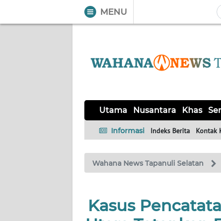
MENU
WAHANA
Tutup
TV
UTAMA
NUSANTARA
Utama
Nusantara
Khas
Ser
KHAS
Informasi
Indeks Berita
Kontak 
SERBA-
Wahana News Tapanuli Selatan
SERBI
OPINI
Kasus Pencatata
Informasi