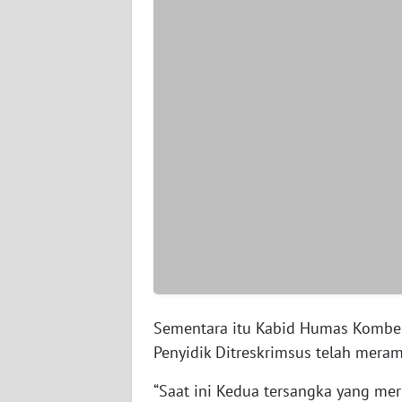
WN
SERAMBI
WN
JAMBI
WN
SULTRA
WN
NTB
WN
SULTENG
Sementara itu Kabid Humas Kombes
Penyidik Ditreskrimsus telah mer
WN
SULBAR
“Saat ini Kedua tersangka yang m