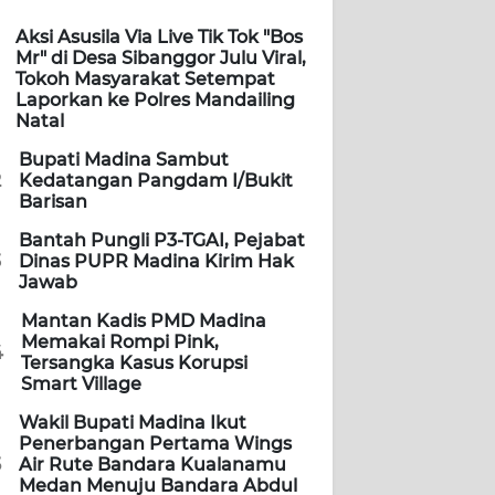
Aksi Asusila Via Live Tik Tok "Bos
Mr" di Desa Sibanggor Julu Viral,
Tokoh Masyarakat Setempat
Laporkan ke Polres Mandailing
Natal
Bupati Madina Sambut
2
Kedatangan Pangdam I/Bukit
Barisan
Bantah Pungli P3-TGAI, Pejabat
3
Dinas PUPR Madina Kirim Hak
Jawab
Mantan Kadis PMD Madina
Memakai Rompi Pink,
4
Tersangka Kasus Korupsi
Smart Village
Wakil Bupati Madina Ikut
Penerbangan Pertama Wings
5
Air Rute Bandara Kualanamu
Medan Menuju Bandara Abdul