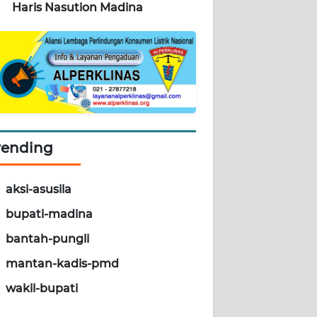
Haris Nasution Madina
rending
aksi-asusila
bupati-madina
bantah-pungli
mantan-kadis-pmd
wakil-bupati