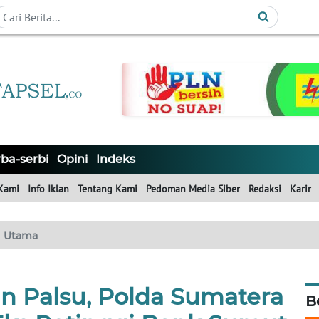
ba-serbi
Opini
Indeks
Kami
Info Iklan
Tentang Kami
Pedoman Media Siber
Redaksi
Karir
Utama
n Palsu, Polda Sumatera
B