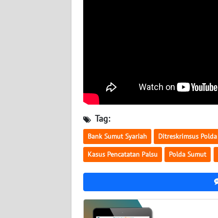
WN
KALTARA
WN
KALSEL
WN
KALTIM
WN
Tag:
SULSEL
Bank Sumut Syariah
Ditreskrimsus Pold
WN
Kasus Pencatatan Palsu
Polda Sumut
GORONTALO
WN
SULUT