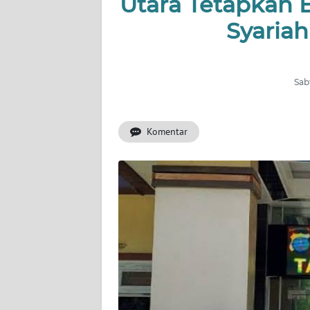
Utara Tetapkan 
Syariah
INDEKS
BERITA
KONTAK
Sab
KAMI
Komentar
INFO
IKLAN
TENTANG
KAMI
PEDOMAN
MEDIA
SIBER
REDAKSI