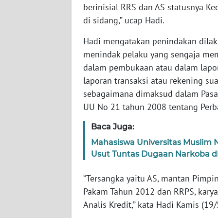
berinisial RRS dan AS statusnya K
WN
di sidang,” ucap Hadi.
BABEL
Hadi mengatakan penindakan dilak
WN
menindak pelaku yang sengaja me
SUMBAR
dalam pembukaan atau dalam lapor
laporan transaksi atau rekening su
WN
sebagaimana dimaksud dalam Pasal 6
SUMSEL
UU No 21 tahun 2008 tentang Perba
WN
Baca Juga:
BENGKULU
Mahasiswa Universitas Muslim 
Usut Tuntas Dugaan Narkoba di
WN
LAMPUNG
“Tersangka yaitu AS, mantan Pimp
Pakam Tahun 2012 dan RRPS, kary
WN
JATENG
Analis Kredit,” kata Hadi Kamis (19