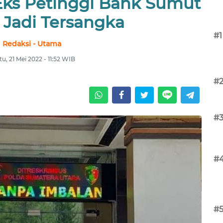
Eks Petinggi Bank Sumut
 Jadi Tersangka
#1
Redaksi - Utama
tu, 21 Mei 2022 - 11:52 WIB
#
#
#
#