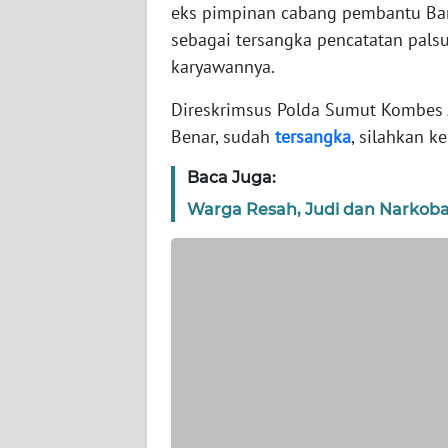
WN
eks pimpinan cabang pembantu Ban
BANTEN
sebagai tersangka pencatatan palsu
karyawannya.
WN
NTT
Direskrimsus Polda Sumut Kombes 
Benar, sudah
tersangka
, silahkan 
WN
KEPRI
Baca Juga:
Warga Resah, Judi dan Narkoba
WN
PAPUA
WN
PAPUA
BARAT
WN
RIAU