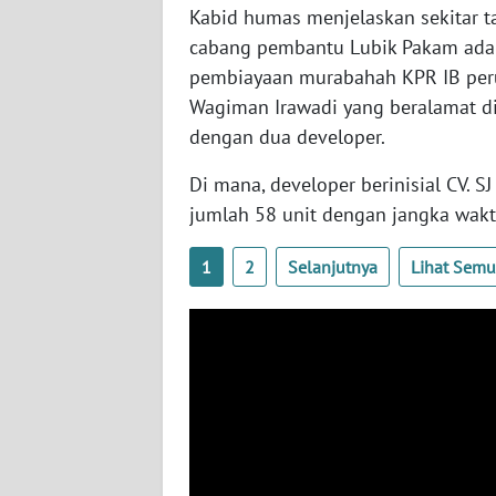
Kabid humas menjelaskan sekitar t
WN
NUSANTARA
cabang pembantu Lubik Pakam ad
pembiayaan murabahah KPR IB per
WN
Wagiman Irawadi yang beralamat di
JOGJA
dengan dua developer.
Di mana, developer berinisial CV. 
WN
JATIM
jumlah 58 unit dengan jangka wak
WN
1
2
Selanjutnya
Lihat Sem
BALI
WN
KALBAR
WN
KALTENG