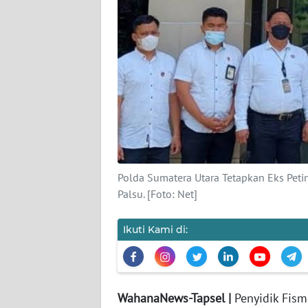
KARIR
DISCLAIMER
Wahana
News
Regional
WN
SUMUT
Polda Sumatera Utara Tetapkan Eks Peti
Palsu. [Foto: Net]
WN
JAKARTA
Ikuti Kami di:
WN
JABAR
WahanaNews-Tapsel |
Penyidik Fism