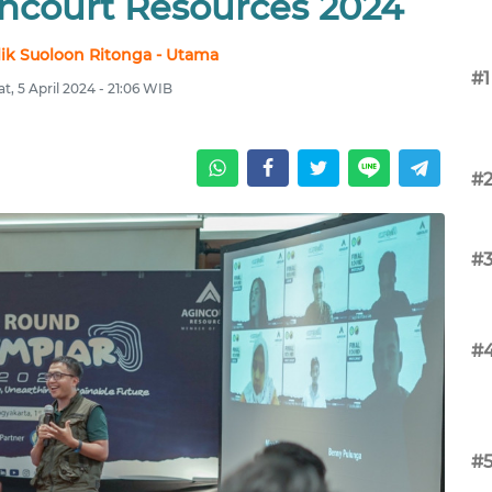
ncourt Resources 2024
ik Suoloon Ritonga - Utama
#1
t, 5 April 2024 - 21:06 WIB
#
#
#
#