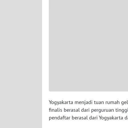
WN
SERAMBI
WN
JAMBI
WN
SULTRA
WN
NTB
WN
SULTENG
Yogyakarta menjadi tuan rumah gel
finalis berasal dari perguruan tingg
WN
pendaftar berasal dari Yogyakarta d
SULBAR