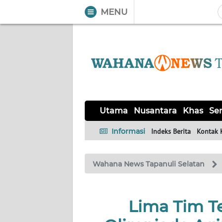
MENU
WAHANA
Tutup
TV
UTAMA
NUSANTARA
Utama
Nusantara
Khas
Ser
KHAS
Informasi
Indeks Berita
Kontak 
SERBA-
Wahana News Tapanuli Selatan
SERBI
OPINI
Lima Tim Te
Informasi