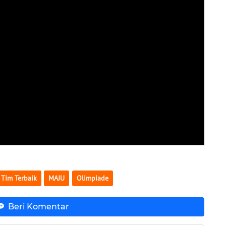
 Tim Terbaik
MAJU
Olimpiade
Beri Komentar