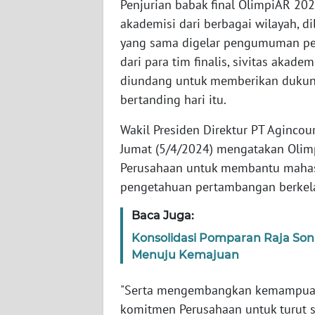
Penjurian babak final OlimpiAR 20
WN
akademisi dari berbagai wilayah, d
BABEL
yang sama digelar pengumuman pem
dari para tim finalis, sivitas akade
WN
diundang untuk memberikan dukunga
SUMBAR
bertanding hari itu.
WN
Wakil Presiden Direktur PT Agincour
SUMSEL
Jumat (5/4/2024) mengatakan Oli
Perusahaan untuk membantu mahas
WN
pengetahuan pertambangan berkel
BENGKULU
Baca Juga:
WN
Konsolidasi Pomparan Raja Son
LAMPUNG
Menuju Kemajuan
WN
"Serta mengembangkan kemampuan, 
JATENG
komitmen Perusahaan untuk turut 