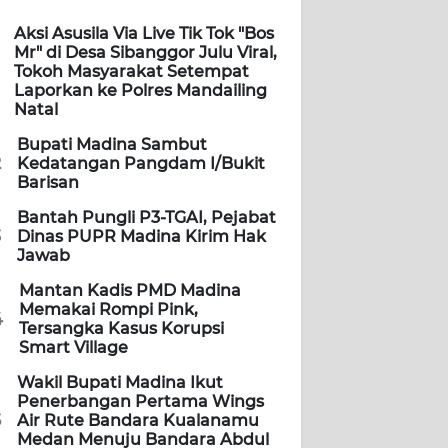
Aksi Asusila Via Live Tik Tok "Bos
Mr" di Desa Sibanggor Julu Viral,
Tokoh Masyarakat Setempat
Laporkan ke Polres Mandailing
Natal
Bupati Madina Sambut
2
Kedatangan Pangdam I/Bukit
Barisan
Bantah Pungli P3-TGAI, Pejabat
3
Dinas PUPR Madina Kirim Hak
Jawab
Mantan Kadis PMD Madina
Memakai Rompi Pink,
4
Tersangka Kasus Korupsi
Smart Village
Wakil Bupati Madina Ikut
Penerbangan Pertama Wings
5
Air Rute Bandara Kualanamu
Medan Menuju Bandara Abdul