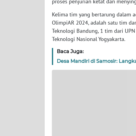
proses penjurian ketat dan menying
WN
BANTEN
Kelima tim yang bertarung dalam 
OlimpiAR 2024, adalah satu tim dari
WN
Teknologi Bandung, 1 tim dari UPN “
NTT
Teknologi Nasional Yogyakarta.
WN
Baca Juga:
KEPRI
Desa Mandiri di Samosir: Lan
WN
PAPUA
WN
PAPUA
BARAT
WN
RIAU