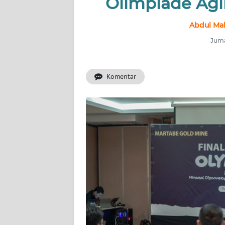
Olimpiade Agi
INDEKS
Abdul Mal
BERITA
Juma
KONTAK
KAMI
Komentar
INFO
IKLAN
TENTANG
KAMI
PEDOMAN
MEDIA
SIBER
REDAKSI