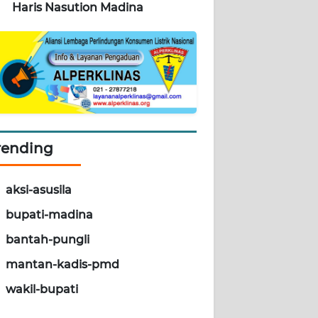
Haris Nasution Madina
rending
aksi-asusila
bupati-madina
bantah-pungli
mantan-kadis-pmd
wakil-bupati