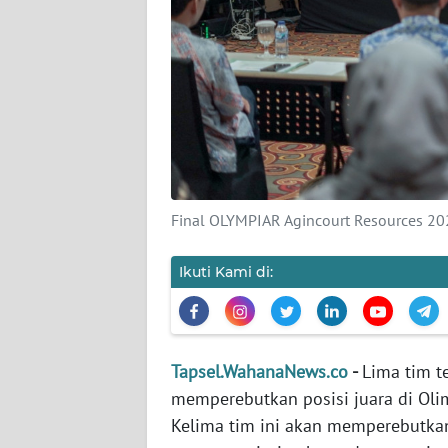
KARIR
DISCLAIMER
Wahana
News
Regional
Final OLYMPIAR Agincourt Resources 2
WN
SUMUT
Ikuti Kami di:
WN
JAKARTA
Tapsel.WahanaNews.co
-
Lima tim t
WN
memperebutkan posisi juara di Oli
JABAR
Kelima tim ini akan memperebutkan