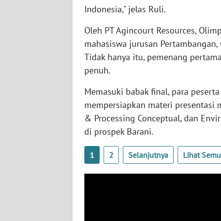
Indonesia," jelas Ruli.
WN
NUSANTARA
Oleh PT Agincourt Resources, Olim
mahasiswa jurusan Pertambangan, G
WN
JOGJA
Tidak hanya itu, pemenang pertam
penuh.
WN
Memasuki babak final, para peserta
JATIM
mempersiapkan materi presentasi m
& Processing Conceptual, dan Envi
WN
BALI
di prospek Barani.
1
2
Selanjutnya
Lihat Sem
WN
KALBAR
WN
KALTENG