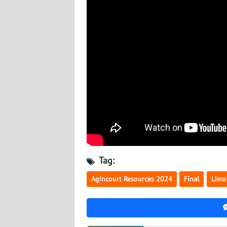
WN
KALTARA
WN
KALSEL
WN
KALTIM
WN
SULSEL
WN
Tag:
GORONTALO
Agincourt Resources 2024
Final
Lima
WN
SULUT