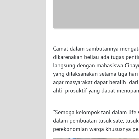
WN
BABEL
WN
SUMBAR
Camat dalam sambutannya mengatak
WN
dikarenakan beliau ada tugas penti
SUMSEL
langsung dengan mahasiswa Cipayu
yang dilaksanakan selama tiga ha
WN
agar masyarakat dapat beralih da
BENGKULU
ahli prosuktif yang dapat menopa
WN
LAMPUNG
"Semoga kelompok tani dalam life 
dalam pembuatan tusuk sate, tusuk
WN
JATENG
perekonomian warga khususnya peser