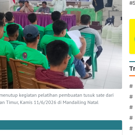
#
T
#
enutup kegiatan pelatihan pembuatan tusuk sate dari
#
n Timur, Kamis 11/6/2026 di Mandailing Natal
#
#
#