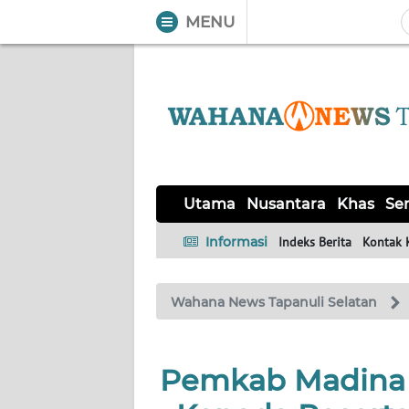
MENU
WAHANA
Tutup
TV
UTAMA
NUSANTARA
Utama
Nusantara
Khas
Ser
KHAS
Informasi
Indeks Berita
Kontak 
SERBA-
Wahana News Tapanuli Selatan
SERBI
OPINI
Pemkab Madina T
Informasi