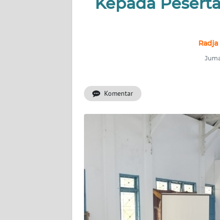
Kepada Peserta
INDEKS
BERITA
Radja
KONTAK
Jumat
KAMI
Komentar
INFO
IKLAN
TENTANG
KAMI
PEDOMAN
MEDIA
SIBER
REDAKSI