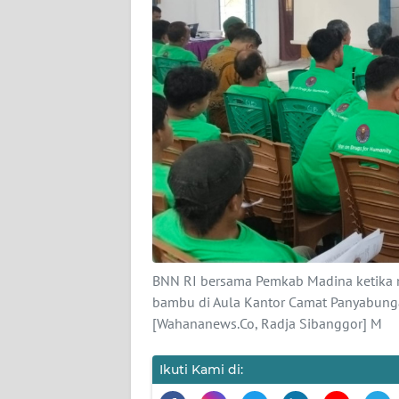
KARIR
DISCLAIMER
Wahana
News
Regional
WN
SUMUT
WN
BNN RI bersama Pemkab Madina ketika m
JAKARTA
bambu di Aula Kantor Camat Panyabunga
[Wahananews.Co, Radja Sibanggor] M
WN
JABAR
Ikuti Kami di: