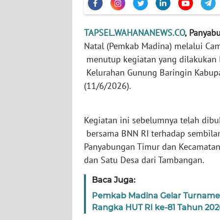
WN
BANTEN
TAPSEL.WAHANANEWS.CO
,
Panyab
WN
Natal (Pemkab Madina) melalui Ca
NTT
menutup kegiatan yang dilakukan B
Kelurahan Gunung Baringin Kabupa
WN
(11/6/2026).
KEPRI
WN
Kegiatan ini sebelumnya telah dibuk
PAPUA
bersama BNN RI terhadap sembilan
Panyabungan Timur dan Kecamatan
WN
dan Satu Desa dari Tambangan.
PAPUA
BARAT
Baca Juga:
Pemkab Madina Gelar Turnamen 
WN
RIAU
Rangka HUT RI ke-81 Tahun 202