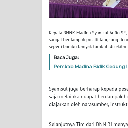
WN
KALTARA
WN
KALSEL
Kepala BNNK Madina Syamsul Arifin SE
sangat berdampak positif langsung den
seperti bambu banyak tumbuh disekitar
WN
KALTIM
Baca Juga:
Pemkab Madina Bidik Gedung 
WN
SULSEL
Syamsul juga berharap kepada pese
WN
GORONTALO
saja melainkan dapat berdampak bu
diajarkan oleh narasumber, instrukt
WN
SULUT
Selanjutnya Tim dari BNN RI meny