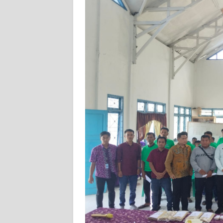
WN
NUSANTARA
WN
JOGJA
WN
JATIM
WN
BALI
WN
KALBAR
WN
KALTENG