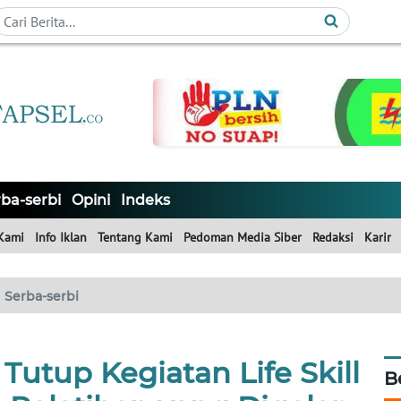
ba-serbi
Opini
Indeks
Kami
Info Iklan
Tentang Kami
Pedoman Media Siber
Redaksi
Karir
Serba-serbi
utup Kegiatan Life Skill
B