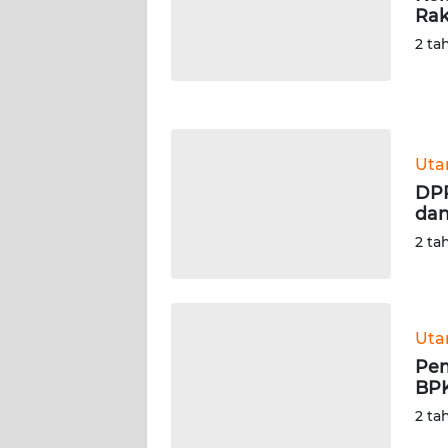
Rak
WN
NUSANTARA
2 ta
WN
JOGJA
Ut
WN
JATIM
DPR
dan
WN
2 ta
BALI
WN
KALBAR
Ut
Pem
BPK
WN
KALTENG
2 ta