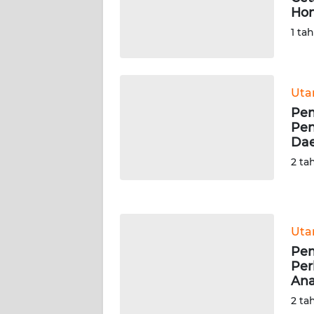
Hon
WN
SERAMBI
1 ta
WN
JAMBI
Ut
Pem
WN
Pen
SULTRA
Da
2 ta
WN
NTB
WN
Ut
SULTENG
Pem
Per
WN
An
SULBAR
2 ta