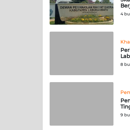
Ber
KARIR
4 bu
DISCLAIMER
Wahana
Kha
News
Per
Regional
Lab
8 bu
WN
SUMUT
WN
Pem
JAKARTA
Pem
Tin
WN
9 bu
JABAR