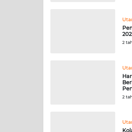
WN
BABEL
Ut
Pem
WN
202
SUMBAR
2 ta
WN
SUMSEL
Ut
WN
Har
BENGKULU
Ber
Per
WN
2 ta
LAMPUNG
WN
JATENG
Ut
Kol