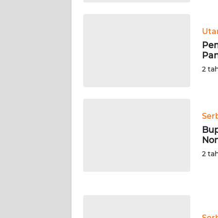
WN
KALTARA
Ut
WN
Pem
KALSEL
Pan
2 ta
WN
KALTIM
WN
Ser
SULSEL
Bup
No
WN
2 ta
GORONTALO
WN
SULUT
Ser