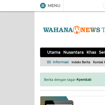
MENU
WAHANA
Tutup
TV
UTAMA
NUSANTARA
Utama
Nusantara
Khas
Ser
KHAS
Informasi
Indeks Berita
Kontak 
SERBA-
SERBI
Berita dengan tagar
#pemkab
OPINI
Informasi