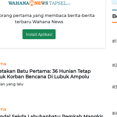
 orang pertama yang membaca berita-berita
B
terbaru Wahana News
Install Aplikasi
#1
ama
#
etakan Batu Pertama: 36 Hunian Tetap
uk Korban Bencana Di Lubuk Ampolu
lan yang lalu
#
ama
#
ndal Sekda Labuhanbatu: Pemkab Mangkir