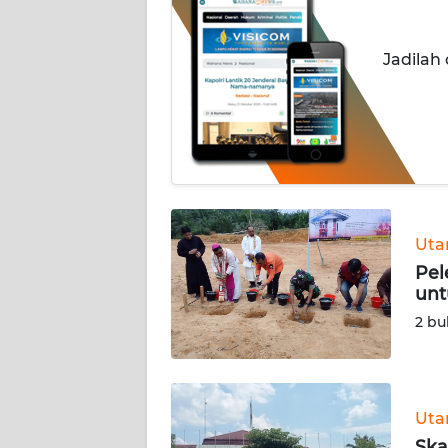
INDEKS
Jadilah
BERITA
KONTAK
KAMI
INFO
IKLAN
Ut
TENTANG
Pel
KAMI
unt
2 bu
PEDOMAN
MEDIA
SIBER
Ut
REDAKSI
Ska