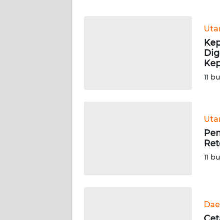
WN
BANTEN
Ut
WN
Kep
NTT
Dig
Ke
WN
11 b
KEPRI
WN
Ut
PAPUA
Pem
Ret
WN
11 b
PAPUA
BARAT
WN
Dae
RIAU
Cet