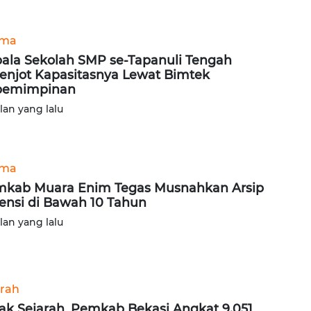
ama
ala Sekolah SMP se-Tapanuli Tengah
enjot Kapasitasnya Lewat Bimtek
pemimpinan
ulan yang lalu
ama
kab Muara Enim Tegas Musnahkan Arsip
ensi di Bawah 10 Tahun
ulan yang lalu
rah
ak Sejarah, Pemkab Bekasi Angkat 9.051