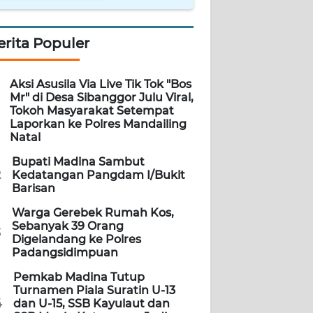
erita Populer
Aksi Asusila Via Live Tik Tok "Bos
Mr" di Desa Sibanggor Julu Viral,
Tokoh Masyarakat Setempat
Laporkan ke Polres Mandailing
Natal
Bupati Madina Sambut
2
Kedatangan Pangdam I/Bukit
Barisan
Warga Gerebek Rumah Kos,
Sebanyak 39 Orang
3
Digelandang ke Polres
Padangsidimpuan
Pemkab Madina Tutup
Turnamen Piala Suratin U-13
4
dan U-15, SSB Kayulaut dan