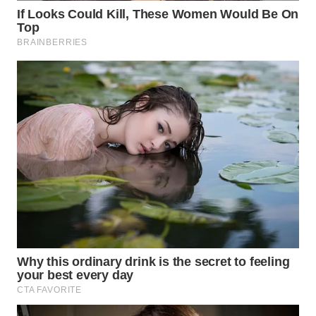
WN
SUMEDANG
WN
CIANJUR
WN
KEPULAUAN
SERIBU
WN
TANGERANG
WN
BINJAI
WN
CIREBON