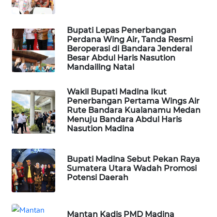
PORTAL
Bupati Lepas Penerbangan
KONSUMEN
Perdana Wing Air, Tanda Resmi
Beroperasi di Bandara Jenderal
Besar Abdul Haris Nasution
FORWAMKI
Mandailing Natal
ALPERKLINAS
Wakil Bupati Madina Ikut
Penerbangan Pertama Wings Air
FORJASIDA
Rute Bandara Kualanamu Medan
Menuju Bandara Abdul Haris
Nasution Madina
TAMBANG
NEWS
Bupati Madina Sebut Pekan Raya
Sumatera Utara Wadah Promosi
SITUNGIR
Potensi Daerah
NEWS
SIDIKALANG
Mantan Kadis PMD Madina
NEWS