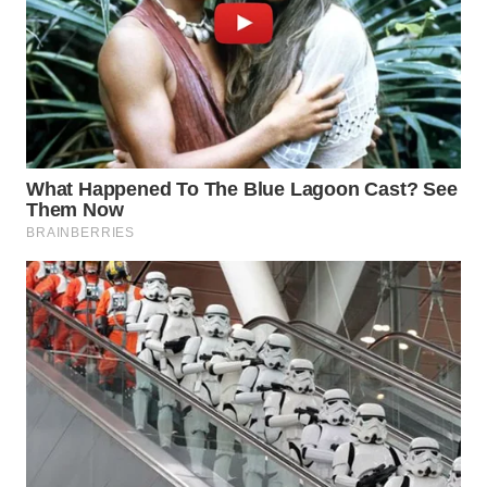
WN
PRIANGAN
TIMUR
WN
SEMARANG
WN
SOLO
WN
BOROBUDUR
WN
MADURA
WN