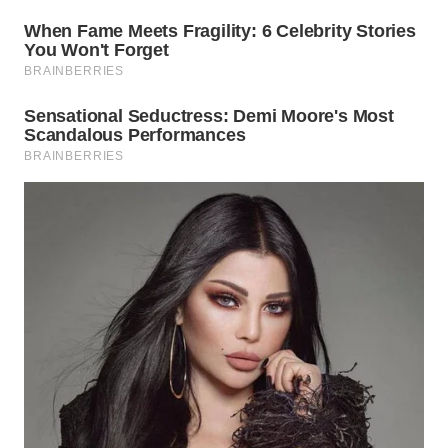
BEKASI
WN
BOGOR
WN
DEPOK
WN
TAPANULI
UTARA
WN
SAMOSIR
WN
PADANG
LAWAS