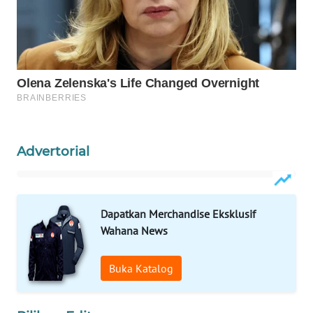
WAHANA
DESA
WISATA
LAPAK
WAHANA
Wahana
Advertorial
Network
KONSUMEN
Dapatkan Merchandise Eksklusif
LISTRIK
Wahana News
MASYARAKAT
KELISTRIKAN
Buka Katalog
WALINKI