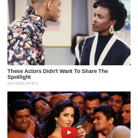
KONSUMEN
WAHANA
LISTRIK
WAHANA
TRAVEL
WAHANA
TV
WAHANANEWS
ID
WAHANANEWS
CO ID
WAHANANEWS
NET