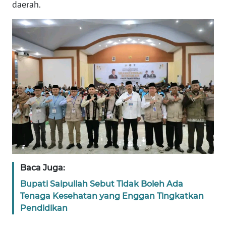
SULBAR
daerah.
WN
BABEL
WN
SUMBAR
WN
SUMSEL
WN
BENGKULU
Baca Juga:
WN
Bupati Saipullah Sebut Tidak Boleh Ada
LAMPUNG
Tenaga Kesehatan yang Enggan Tingkatkan
Pendidikan
WN
JATENG