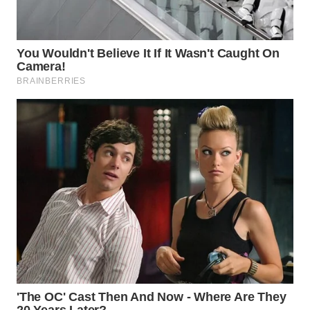
SURABAYA
WN
NATUNA
WN
BINTAN
WN
MANDALIKA
WN
LIKUPANG
WN
LABUANBAJO
WN
BORNEO