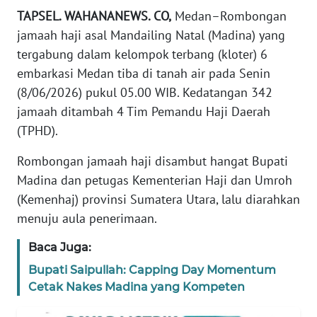
REDAKSI
TAPSEL. WAHANANEWS. CO,
Medan–Rombongan
jamaah haji asal Mandailing Natal (Madina) yang
KARIR
tergabung dalam kelompok terbang (kloter) 6
embarkasi Medan tiba di tanah air pada Senin
DISCLAIMER
(8/06/2026) pukul 05.00 WIB. Kedatangan 342
jamaah ditambah 4 Tim Pemandu Haji Daerah
Wahana
(TPHD).
News
Regional
Rombongan jamaah haji disambut hangat Bupati
Madina dan petugas Kementerian Haji dan Umroh
WN
(Kemenhaj) provinsi Sumatera Utara, lalu diarahkan
SUMUT
menuju aula penerimaan.
WN
Baca Juga:
JAKARTA
Bupati Saipullah: Capping Day Momentum
Cetak Nakes Madina yang Kompeten
WN
JABAR