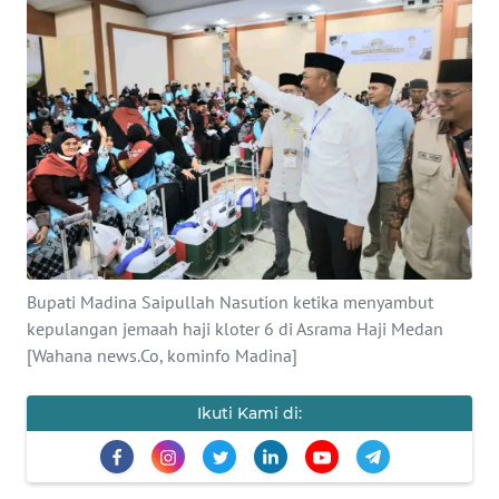
Informasi
INDEKS
BERITA
KONTAK
KAMI
INFO
IKLAN
Bupati Madina Saipullah Nasution ketika menyambut
kepulangan jemaah haji kloter 6 di Asrama Haji Medan
TENTANG
[Wahana news.Co, kominfo Madina]
KAMI
Ikuti Kami di:
PEDOMAN
MEDIA
SIBER