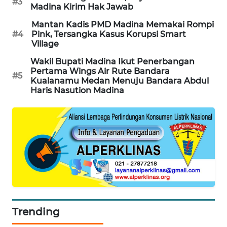
#3
Madina Kirim Hak Jawab
KARING
Mantan Kadis PMD Madina Memakai Rompi
NEWS
#4
Pink, Tersangka Kasus Korupsi Smart
Village
JURNAL
Wakil Bupati Madina Ikut Penerbangan
MARITIM
Pertama Wings Air Rute Bandara
#5
Kualanamu Medan Menuju Bandara Abdul
Haris Nasution Madina
HUMBANG
NEWS
GARONGGANG
NEWS
FISUELRI
ID
ENERGI
Trending
NEWS