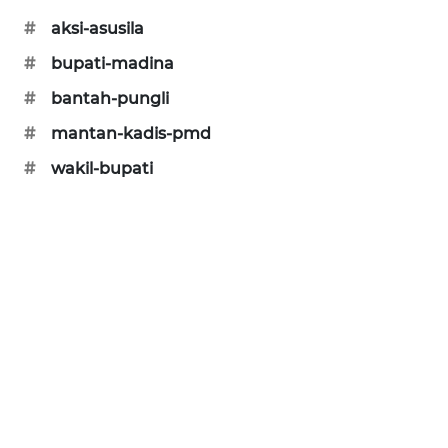
#
aksi-asusila
CILEUNGSI
NEWS
#
bupati-madina
#
bantah-pungli
BERKAT
NEWS
#
mantan-kadis-pmd
#
wakil-bupati
BERAMPU
NEWS
ANUGERAH
NEWS
AKHLAK
ID
PERAPKI
NEWS