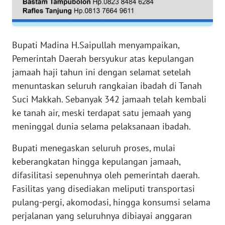
RIAU
WN
SERAMBI
Bupati Madina H.Saipullah menyampaikan,
Pemerintah Daerah bersyukur atas kepulangan
WN
jamaah haji tahun ini dengan selamat setelah
JAMBI
menuntaskan seluruh rangkaian ibadah di Tanah
Suci Makkah. Sebanyak 342 jamaah telah kembali
WN
ke tanah air, meski terdapat satu jemaah yang
SULTRA
meninggal dunia selama pelaksanaan ibadah.
WN
Bupati menegaskan seluruh proses, mulai
NTB
keberangkatan hingga kepulangan jamaah,
difasilitasi sepenuhnya oleh pemerintah daerah.
WN
Fasilitas yang disediakan meliputi transportasi
SULTENG
pulang-pergi, akomodasi, hingga konsumsi selama
perjalanan yang seluruhnya dibiayai anggaran
WN