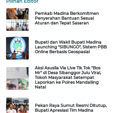
Pilihan Editor
ID
Pemkab Madina Berkomitmen
MAWAKA
Penyerahan Bantuan Sesuai
ID
Aturan dan Tepat Sasaran
MARTABAT
NET
Bupati dan Wakil Bupati Madina
Launching "SIBUNGO", Sistem PBB
Online Berbasis Geospasial
PLN
WATCH
Aksi Asusila Via Live Tik Tok "Bos
MKLI
Mr" di Desa Sibanggor Julu Viral,
Tokoh Masyarakat Setempat
Laporkan ke Polres Mandailing
LPKKI
Natal
LKKI
Pekan Raya Sumut Resmi Ditutup,
Bupati Apresiasi Tim Madina
KOPEKLIN