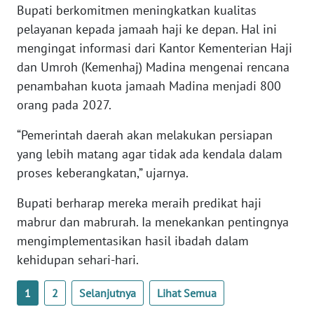
Bupati berkomitmen meningkatkan kualitas
pelayanan kepada jamaah haji ke depan. Hal ini
WN
mengingat informasi dari Kantor Kementerian Haji
NUSANTARA
dan Umroh (Kemenhaj) Madina mengenai rencana
penambahan kuota jamaah Madina menjadi 800
WN
JOGJA
orang pada 2027.
“Pemerintah daerah akan melakukan persiapan
WN
yang lebih matang agar tidak ada kendala dalam
JATIM
proses keberangkatan,” ujarnya.
WN
Bupati berharap mereka meraih predikat haji
BALI
mabrur dan mabrurah. Ia menekankan pentingnya
mengimplementasikan hasil ibadah dalam
WN
KALBAR
kehidupan sehari-hari.
1
2
Selanjutnya
Lihat Semua
WN
KALTENG