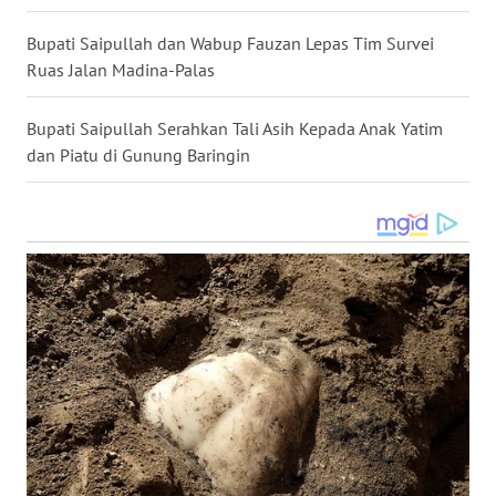
LANGKAT
Bupati Saipullah dan Wabup Fauzan Lepas Tim Survei
WN
Ruas Jalan Madina-Palas
TAPANULI
SELATAN
Bupati Saipullah Serahkan Tali Asih Kepada Anak Yatim
dan Piatu di Gunung Baringin
WN
TANJUNG
LESUNG
WN
KARO
WN
SIMALUNGUN
WN
LABUHANBATU