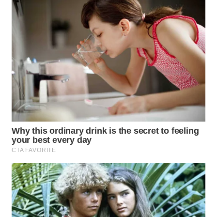
WN
INDRAMAYU
WN
KUNINGAN
WN
MAJALENGKA
WN
SUBANG
WN
SUKABUMI
WN
PURWAKARTA