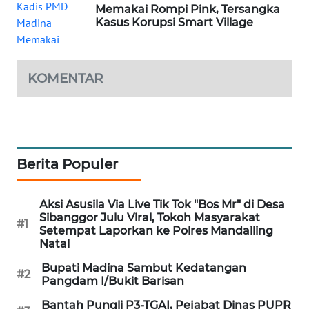
Memakai Rompi Pink, Tersangka
Kasus Korupsi Smart Village
SIBARAGAS
NEWS
KOMENTAR
METRO
SIANTAR
NEWS
METRO
Berita Populer
MEDAN
NEWS
Aksi Asusila Via Live Tik Tok "Bos Mr" di Desa
Sibanggor Julu Viral, Tokoh Masyarakat
METRO
#1
Setempat Laporkan ke Polres Mandailing
JAKARTA
Natal
NEWS
Bupati Madina Sambut Kedatangan
#2
Pangdam I/Bukit Barisan
KRT
NEWS
Bantah Pungli P3-TGAI, Pejabat Dinas PUPR