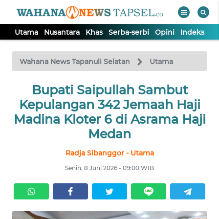
Utama
Nusantara
Khas
Serba-serbi
Opini
Indeks
WAHANA
Tutup
TV
Wahana News Tapanuli Selatan
Utama
UTAMA
Bupati Saipullah Sambut
Kepulangan 342 Jemaah Haji
NUSANTARA
Madina Kloter 6 di Asrama Haji
Medan
KHAS
Radja Sibanggor - Utama
Senin, 8 Juni 2026 - 09:00 WIB
SERBA-
SERBI
OPINI