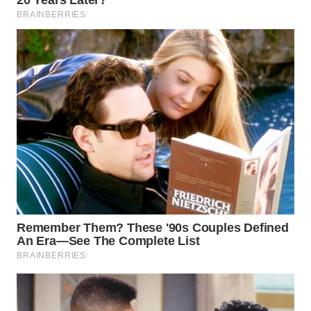
Wahana
Media
Group
WAHANA
NEWS
WAHANA
TANI
WAHANA
ADVOKAT
WAHANA
INFRASTRUKTUR
WAHANA