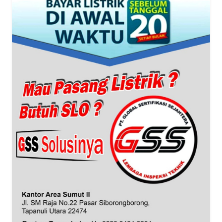
WN
BANTEN
WN
NTT
WN
KEPRI
WN
PAPUA
WN
PAPUA
BARAT
WN