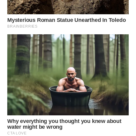
WN
TAPANULI
TENGAH
WN DELI
SERDANG
WN
TEBING
TINGGI
WN
PAKPAK
WN
KARAWANG
WN