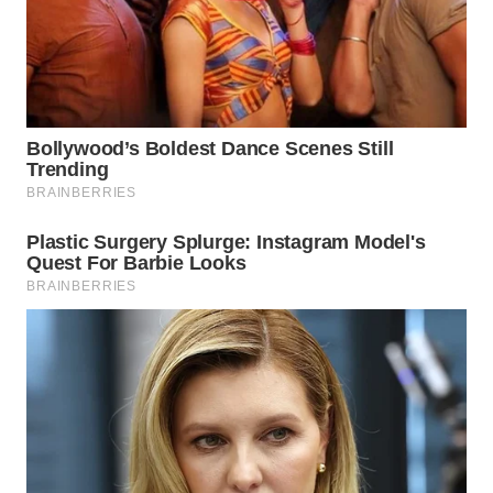
WAHANA
SPORT
WAHANA
UMKM
WAHANA
SELEB
WAHANA
PERSONA
WAHANA
OTOMOTIF
WAHANA
HEALTH