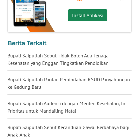
WN
Install Aplikasi
MALUKU
WN
Berita Terkait
MALUT
Bupati Saipullah Sebut Tidak Boleh Ada Tenaga
WN
Kesehatan yang Enggan Tingkatkan Pendidikan
DAIRI
Bupati Saipullah Pantau Perpindahan RSUD Panyabungan
WN
ke Gedung Baru
DANAU
TOBA
Bupati Saipullah Audensi dengan Menteri Kesehatan, Ini
Prioritas untuk Mandailing Natal
WN
NIAS
Bupati Saipullah Sebut Kecanduan Gawai Berbahaya bagi
Anak-Anak
WN