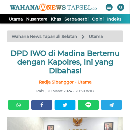
Utama
Nusantara
Khas
Serba-serbi
Opini
Indeks
WAHANA
Tutup
TV
Wahana News Tapanuli Selatan
Utama
UTAMA
DPD IWO di Madina Bertemu
dengan Kapolres, Ini yang
NUSANTARA
Dibahas!
Radja Sibanggor - Utama
KHAS
Rabu, 20 Maret 2024 - 20:30 WIB
SERBA-
SERBI
OPINI