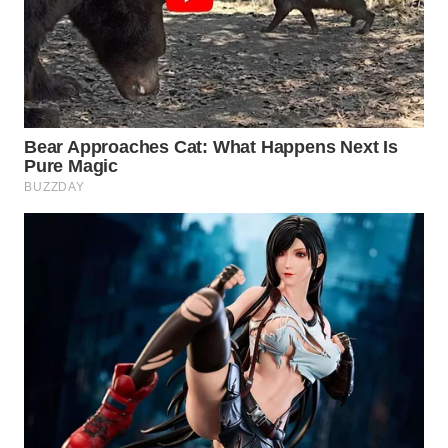
KONSUMEN
WAHANA
LISTRIK
WAHANA
TRAVEL
WAHANA
TV
WAHANANEWS
ID
WAHANANEWS
CO ID
WAHANANEWS
NET