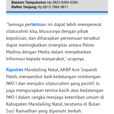
RIAU
WN
SERAMBI
"Semoga per
temu
an ini dapat lebih mempererat
silaturahmi kita, khususnya dengan pihak
WN
kepolisian, dan diharapkan pertemuan tersebut
JAMBI
dapat meningkatkan sinergitas antara Polres
Madina dengan Media dalam menyebarkan
WN
SULTRA
Informasi kepada masyarakat," ucapnya.
Kapolres
Mandailing Natal, AKBP Arie Sopandi
WN
Paloh, menyambut baik kedatangan rombongan
NTB
IWO I dan menjalin silaturrahmi yang positif. Ia
juga mengucapkan terima kasih atas kedatangan
WN
SULTENG
IWO I dalam rangka menjaga ketertiban umum di
Kabupaten Mandailing Natal, terutama di Bulan
WN
Suci Ramadhan yang dipenuhi berkah.