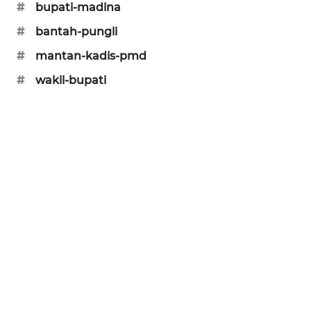
#
bupati-madina
CILEUNGSI
#
bantah-pungli
NEWS
#
mantan-kadis-pmd
BERKAT
#
wakil-bupati
NEWS
BERAMPU
NEWS
ANUGERAH
NEWS
AKHLAK
ID
PERAPKI
NEWS