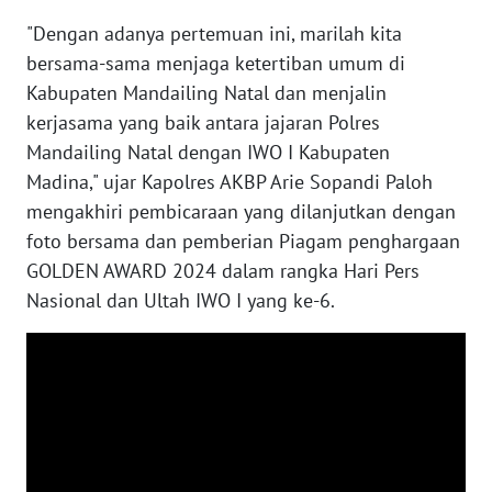
SULBAR
"Dengan adanya pertemuan ini, marilah kita
WN
bersama-sama menjaga ketertiban umum di
BABEL
Kabupaten Mandailing Natal dan menjalin
kerjasama yang baik antara jajaran Polres
WN
Mandailing Natal dengan IWO I Kabupaten
SUMBAR
Madina," ujar Kapolres AKBP Arie Sopandi Paloh
mengakhiri pembicaraan yang dilanjutkan dengan
WN
foto bersama dan pemberian Piagam penghargaan
SUMSEL
GOLDEN AWARD 2024 dalam rangka Hari Pers
Nasional dan Ultah IWO I yang ke-6.
WN
BENGKULU
WN
LAMPUNG
WN
JATENG