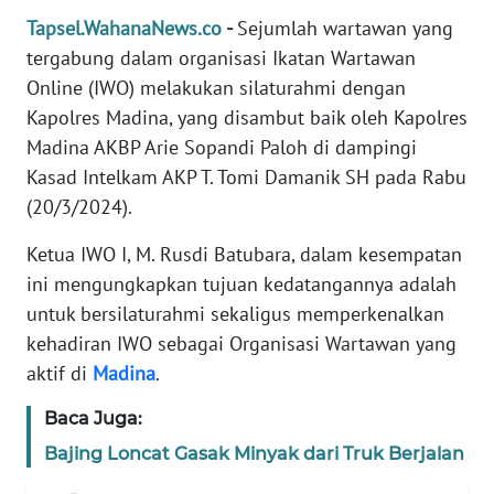
REDAKSI
Tapsel.WahanaNews.co
-
Sejumlah wartawan yang
tergabung dalam organisasi Ikatan Wartawan
KARIR
Online (IWO) melakukan silaturahmi dengan
Kapolres Madina, yang disambut baik oleh Kapolres
DISCLAIMER
Madina AKBP Arie Sopandi Paloh di dampingi
Kasad Intelkam AKP T. Tomi Damanik SH pada Rabu
Wahana
(20/3/2024).
News
Regional
Ketua IWO I, M. Rusdi Batubara, dalam kesempatan
ini mengungkapkan tujuan kedatangannya adalah
WN
untuk bersilaturahmi sekaligus memperkenalkan
SUMUT
kehadiran IWO sebagai Organisasi Wartawan yang
aktif di
Madina
.
WN
JAKARTA
Baca Juga:
Bajing Loncat Gasak Minyak dari Truk Berjalan
WN
JABAR