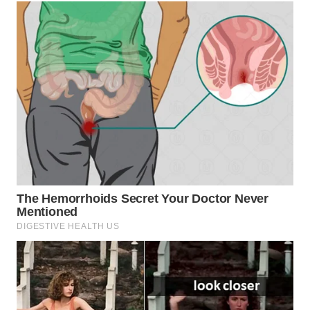
WN
SUMEDANG
WN
CIANJUR
WN
KEPULAUAN
SERIBU
WN
TANGERANG
WN
BINJAI
WN
CIREBON