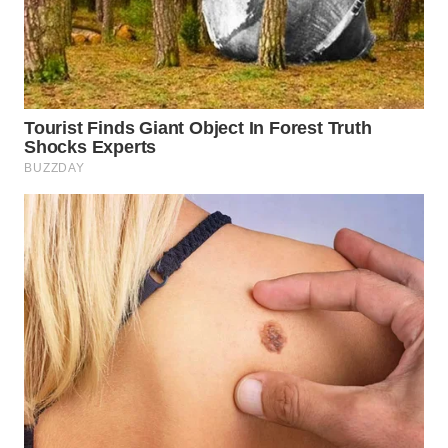
WN
TAPANULI
TENGAH
WN DELI
SERDANG
WN
TEBING
TINGGI
WN
PAKPAK
WN
KARAWANG
WN