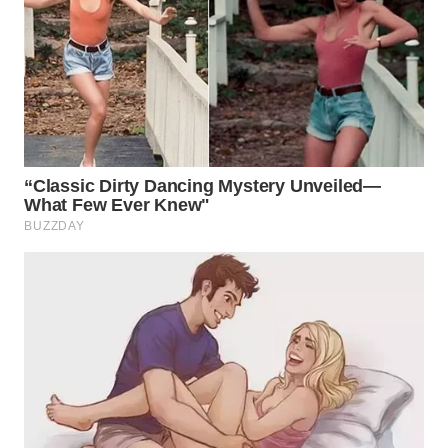
WN
INDRAMAYU
WN
KUNINGAN
WN
MAJALENGKA
WN
SUBANG
WN
SUKABUMI
WN
PURWAKARTA