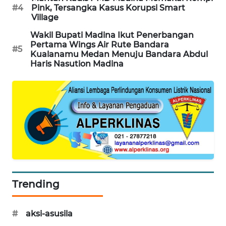
#4
Pink, Tersangka Kasus Korupsi Smart
Village
KARING
NEWS
Wakil Bupati Madina Ikut Penerbangan
Pertama Wings Air Rute Bandara
#5
Kualanamu Medan Menuju Bandara Abdul
JURNAL
Haris Nasution Madina
MARITIM
HUMBANG
NEWS
GARONGGANG
NEWS
FISUELRI
ID
Trending
ENERGI
#
aksi-asusila
NEWS