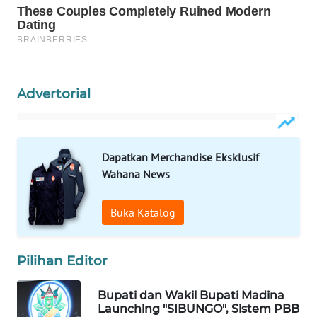
WAHANA
DESA
WISATA
Advertorial
LAPAK
WAHANA
Wahana
Dapatkan Merchandise Eksklusif
Network
Wahana News
KONSUMEN
Buka Katalog
LISTRIK
MASYARAKAT
Pilihan Editor
KELISTRIKAN
Bupati dan Wakil Bupati Madina
WALINKI
Launching "SIBUNGO", Sistem PBB