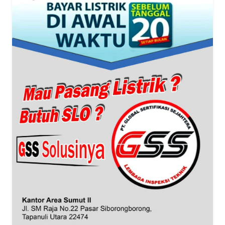
WN
BANTEN
WN
NTT
WN
KEPRI
WN
PAPUA
WN
PAPUA
BARAT
WN