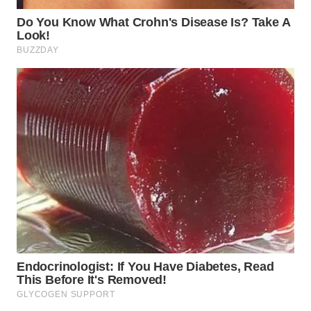
BEKASI
WN
BOGOR
WN
DEPOK
WN
TAPANULI
UTARA
WN
SAMOSIR
WN
PADANG
LAWAS