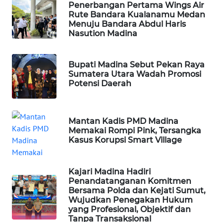
Penerbangan Pertama Wings Air
Rute Bandara Kualanamu Medan
PORTAL
Menuju Bandara Abdul Haris
KONSUMEN
Nasution Madina
FORWAMKI
Bupati Madina Sebut Pekan Raya
Sumatera Utara Wadah Promosi
Potensi Daerah
ALPERKLINAS
FORJASIDA
Mantan Kadis PMD Madina
Memakai Rompi Pink, Tersangka
TAMBANG
Kasus Korupsi Smart Village
NEWS
Kajari Madina Hadiri
SITUNGIR
Penandatanganan Komitmen
NEWS
Bersama Polda dan Kejati Sumut,
Wujudkan Penegakan Hukum
yang Profesional, Objektif dan
SIDIKALANG
Tanpa Transaksional
NEWS