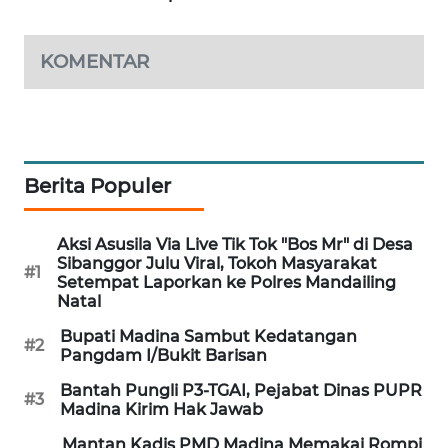
SIBARAGAS
KOMENTAR
NEWS
METRO
SIANTAR
NEWS
Berita Populer
METRO
MEDAN
Aksi Asusila Via Live Tik Tok "Bos Mr" di Desa
Sibanggor Julu Viral, Tokoh Masyarakat
NEWS
#1
Setempat Laporkan ke Polres Mandailing
Natal
METRO
Bupati Madina Sambut Kedatangan
JAKARTA
#2
Pangdam I/Bukit Barisan
NEWS
Bantah Pungli P3-TGAI, Pejabat Dinas PUPR
#3
Madina Kirim Hak Jawab
KRT
NEWS
Mantan Kadis PMD Madina Memakai Rompi