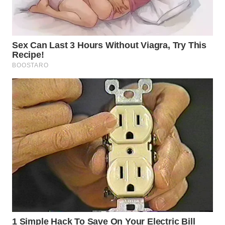
WN
PRIANGAN
TIMUR
WN
SEMARANG
WN
SOLO
WN
BOROBUDUR
WN
MADURA
WN