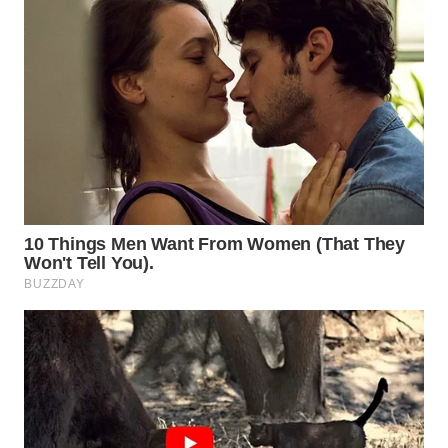
Wahana
Media
Group
WAHANA
NEWS
WAHANA
TANI
WAHANA
ADVOKAT
WAHANA
INFRASTRUKTUR
WAHANA