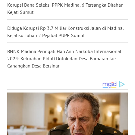
Korupsi Dana Seleksi PPPK Madina, 6 Tersangka Ditahan
Kejati Sumut
WN
MALUKU
Diduga Korupsi Rp 3,7 Miliar Konstruksi Jalan di Madina,
Kejatisu Tahan 2 Pejabat PUPR Sumut
WN
MALUT
BNNK Madina Peringati Hari Anti Narkoba Internasional
WN
2024: Kelurahan Pidoli Dolok dan Desa Barbaran Jae
DAIRI
Canangkan Desa Bersinar
WN
DANAU
TOBA
WN
NIAS
WN