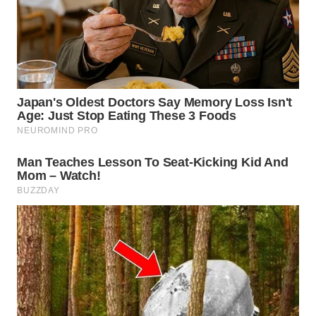
LANGKAT
WN
TAPANULI
SELATAN
WN
TANJUNG
LESUNG
WN
KARO
WN
SIMALUNGUN
WN
LABUHANBATU