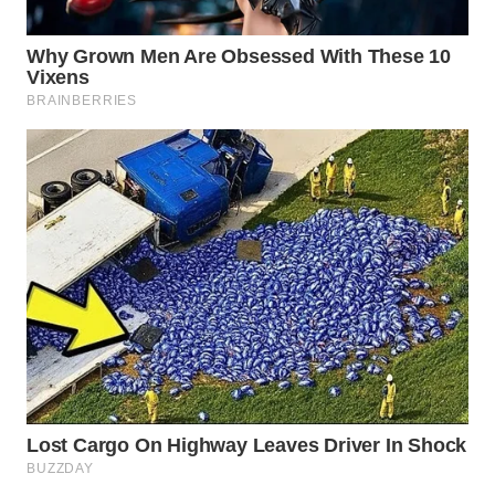
WAHANA
SPORT
WAHANA
UMKM
WAHANA
SELEB
WAHANA
PERSONA
WAHANA
OTOMOTIF
WAHANA
HEALTH