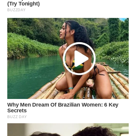
SURABAYA
WN
NATUNA
WN
BINTAN
WN
MANDALIKA
WN
LIKUPANG
WN
LABUANBAJO
WN
BORNEO