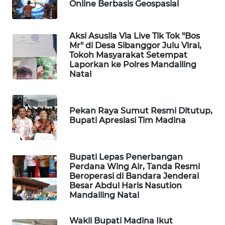
ID
Online Berbasis Geospasial
MAWAKA
Aksi Asusila Via Live Tik Tok "Bos
ID
Mr" di Desa Sibanggor Julu Viral,
Tokoh Masyarakat Setempat
Laporkan ke Polres Mandailing
MARTABAT
Natal
NET
PLN
Pekan Raya Sumut Resmi Ditutup,
WATCH
Bupati Apresiasi Tim Madina
MKLI
Bupati Lepas Penerbangan
Perdana Wing Air, Tanda Resmi
LPKKI
Beroperasi di Bandara Jenderal
Besar Abdul Haris Nasution
LKKI
Mandailing Natal
Wakil Bupati Madina Ikut
KOPEKLIN