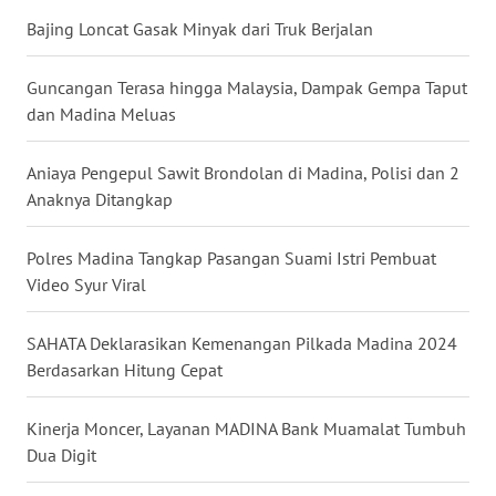
Bajing Loncat Gasak Minyak dari Truk Berjalan
WN
KALTARA
Guncangan Terasa hingga Malaysia, Dampak Gempa Taput
dan Madina Meluas
WN
KALSEL
Aniaya Pengepul Sawit Brondolan di Madina, Polisi dan 2
Anaknya Ditangkap
WN
KALTIM
Polres Madina Tangkap Pasangan Suami Istri Pembuat
Video Syur Viral
WN
SULSEL
SAHATA Deklarasikan Kemenangan Pilkada Madina 2024
Berdasarkan Hitung Cepat
WN
GORONTALO
Kinerja Moncer, Layanan MADINA Bank Muamalat Tumbuh
Dua Digit
WN
SULUT