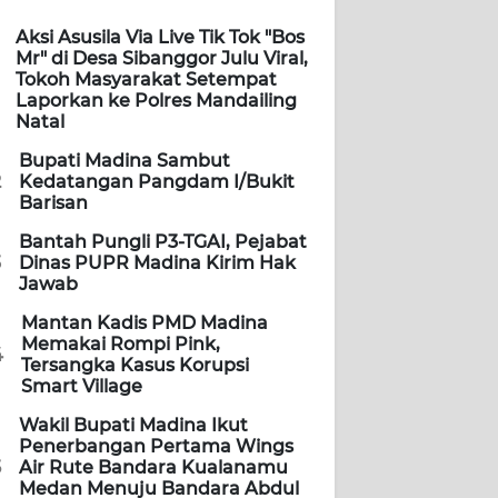
Aksi Asusila Via Live Tik Tok "Bos
Mr" di Desa Sibanggor Julu Viral,
Tokoh Masyarakat Setempat
Laporkan ke Polres Mandailing
Natal
Bupati Madina Sambut
2
Kedatangan Pangdam I/Bukit
Barisan
Bantah Pungli P3-TGAI, Pejabat
3
Dinas PUPR Madina Kirim Hak
Jawab
Mantan Kadis PMD Madina
Memakai Rompi Pink,
4
Tersangka Kasus Korupsi
Smart Village
Wakil Bupati Madina Ikut
Penerbangan Pertama Wings
5
Air Rute Bandara Kualanamu
Medan Menuju Bandara Abdul