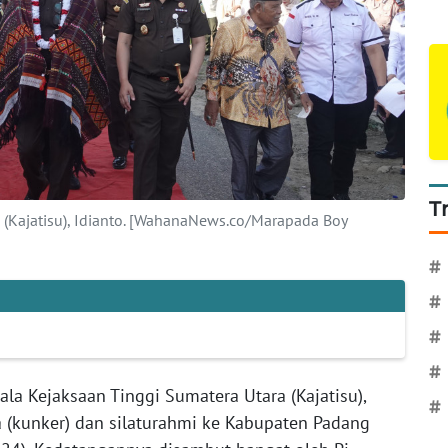
T
 (Kajatisu), Idianto. [WahanaNews.co/Marapada Boy
#
#
#
#
la Kejaksaan Tinggi Sumatera Utara (Kajatisu),
#
a (kunker) dan silaturahmi ke Kabupaten Padang