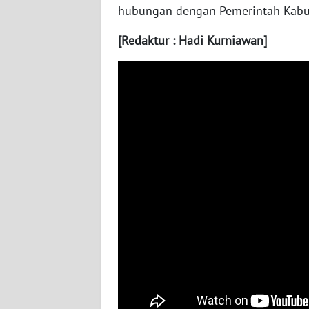
hubungan dengan Pemerintah Kabup
WN
NUSANTARA
[Redaktur : Hadi Kurniawan]
WN
JOGJA
WN
JATIM
WN
BALI
WN
KALBAR
WN
KALTENG