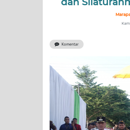
dan Silaturah
INDEKS
Marapa
BERITA
Kami
KONTAK
KAMI
Komentar
INFO
IKLAN
TENTANG
KAMI
PEDOMAN
MEDIA
SIBER
REDAKSI