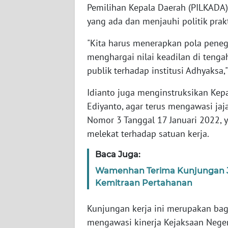
Pemilihan Kepala Daerah (PILKAD
WN
yang ada dan menjauhi politik prakt
BABEL
"Kita harus menerapkan pola pene
WN
menghargai nilai keadilan di teng
SUMBAR
publik terhadap institusi Adhyaksa,"
WN
Idianto juga menginstruksikan Kep
SUMSEL
Ediyanto, agar terus mengawasi ja
Nomor 3 Tanggal 17 Januari 2022, 
WN
melekat terhadap satuan kerja.
BENGKULU
Baca Juga:
WN
Wamenhan Terima Kunjungan Je
LAMPUNG
Kemitraan Pertahanan
WN
Kunjungan kerja ini merupakan bag
JATENG
mengawasi kinerja Kejaksaan Neger