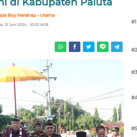
mi di Kabupaten Paluta
da Boy Harahap - Utama
#1
s, 13 Juni 2024 - 10:03 WIB
#
#
#
#