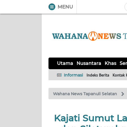
MENU
WAHANA
Tutup
TV
UTAMA
NUSANTARA
Utama
Nusantara
Khas
Ser
KHAS
Informasi
Indeks Berita
Kontak 
SERBA-
Wahana News Tapanuli Selatan
SERBI
OPINI
Kajati Sumut L
Informasi