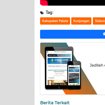
WN
KALTARA
Tag:
WN
Kabupaten Paluta
Kunjungan
Silatu
KALSEL
WN
KALTIM
WN
SULSEL
Jadilah
WN
GORONTALO
WN
SULUT
Berita Terkait