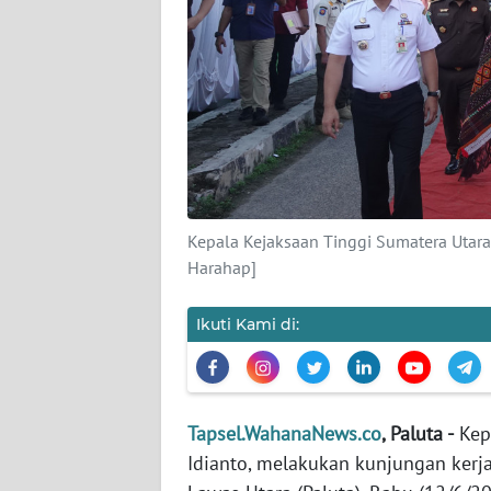
KARIR
DISCLAIMER
Wahana
News
Regional
Kepala Kejaksaan Tinggi Sumatera Utara
WN
Harahap]
SUMUT
Ikuti Kami di:
WN
JAKARTA
WN
Tapsel.WahanaNews.co
, Paluta -
Kepa
JABAR
Idianto, melakukan kunjungan kerj