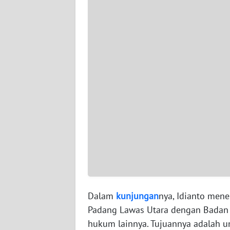
WN
SERAMBI
WN
JAMBI
WN
SULTRA
WN
NTB
WN
SULTENG
Dalam
kunjungan
nya, Idianto mene
WN
Padang Lawas Utara dengan Badan
SULBAR
hukum lainnya. Tujuannya adalah 