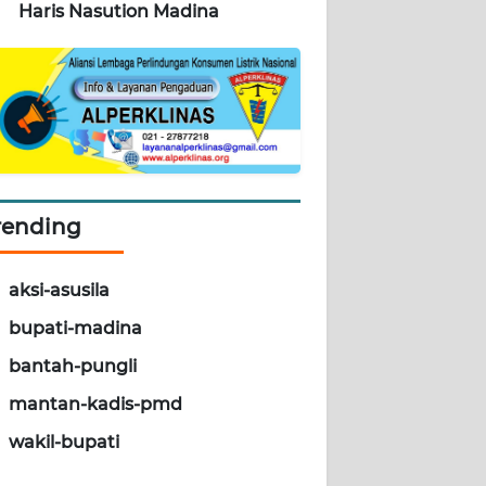
Haris Nasution Madina
rending
aksi-asusila
bupati-madina
bantah-pungli
mantan-kadis-pmd
wakil-bupati