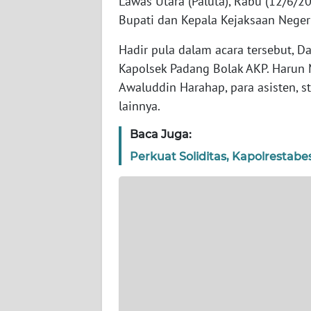
Lawas Utara (Paluta), Rabu (12/6/2
WN
Bupati dan Kepala Kejaksaan Neger
BANTEN
Hadir pula dalam acara tersebut, 
WN
Kapolsek Padang Bolak AKP. Harun
NTT
Awaluddin Harahap, para asisten, s
lainnya.
WN
KEPRI
Baca Juga:
Perkuat Soliditas, Kapolresta
WN
PAPUA
WN
PAPUA
BARAT
WN
RIAU