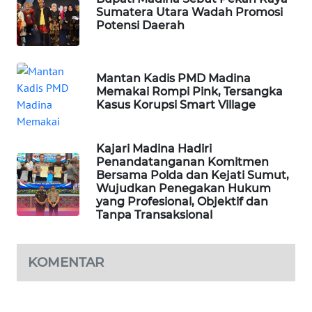
Sumatera Utara Wadah Promosi
Potensi Daerah
SIBARAGAS
NEWS
Mantan Kadis PMD Madina
METRO
Memakai Rompi Pink, Tersangka
SIANTAR
Kasus Korupsi Smart Village
NEWS
Kajari Madina Hadiri
METRO
Penandatanganan Komitmen
MEDAN
Bersama Polda dan Kejati Sumut,
NEWS
Wujudkan Penegakan Hukum
yang Profesional, Objektif dan
Tanpa Transaksional
METRO
JAKARTA
NEWS
KOMENTAR
KRT
NEWS