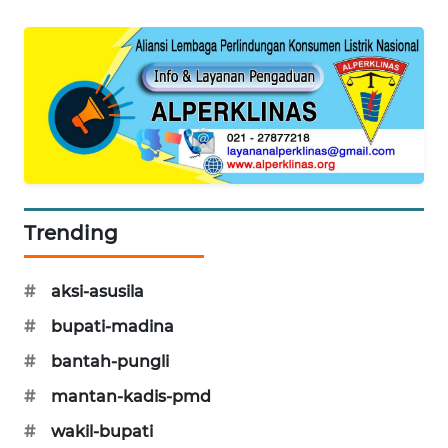
CILEUNGSI
NEWS
BERKAT
NEWS
BERAMPU
NEWS
Trending
ANUGERAH
NEWS
#
aksi-asusila
#
bupati-madina
AKHLAK
ID
#
bantah-pungli
#
mantan-kadis-pmd
PERAPKI
NEWS
#
wakil-bupati