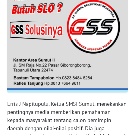
RIAU
WN
SERAMBI
WN
JAMBI
WN
SULTRA
WN
NTB
Erris J Napitupulu, Ketua SMSI Sumut, menekankan
WN
pentingnya media memberikan pemahaman
SULTENG
kepada masyarakat tentang calon pemimpin
daerah dengan nilai-nilai positif. Dia juga
WN