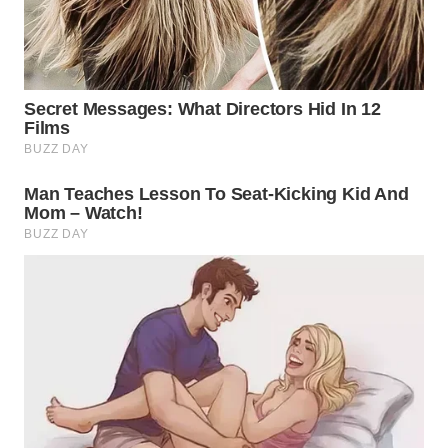
Wahana
Media
Group
WAHANA
NEWS
WAHANA
TANI
WAHANA
ADVOKAT
WAHANA
INFRASTRUKTUR
WAHANA