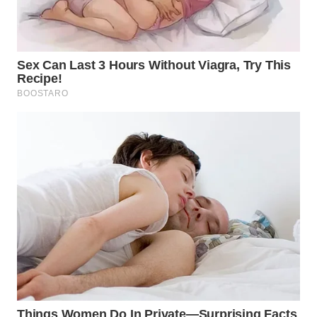
KONSUMEN
WAHANA
LISTRIK
WAHANA
TRAVEL
WAHANA
TV
WAHANANEWS
ID
WAHANANEWS
CO ID
WAHANANEWS
NET