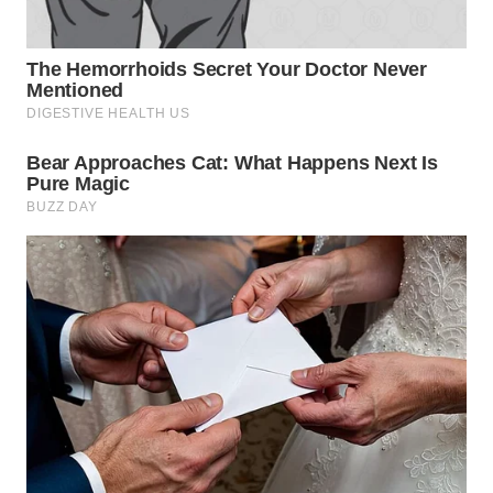
WN
SUMEDANG
WN
CIANJUR
WN
KEPULAUAN
SERIBU
WN
TANGERANG
WN
BINJAI
WN
CIREBON