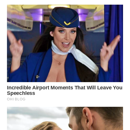
WN
PRIANGAN
TIMUR
WN
SEMARANG
WN
SOLO
WN
BOROBUDUR
WN
MADURA
WN