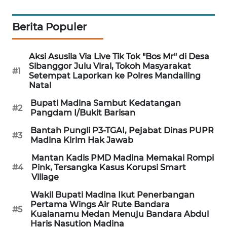
KARING
Berita Populer
NEWS
JURNAL
Aksi Asusila Via Live Tik Tok "Bos Mr" di Desa
Sibanggor Julu Viral, Tokoh Masyarakat
MARITIM
#1
Setempat Laporkan ke Polres Mandailing
Natal
HUMBANG
Bupati Madina Sambut Kedatangan
NEWS
#2
Pangdam I/Bukit Barisan
Bantah Pungli P3-TGAI, Pejabat Dinas PUPR
GARONGGANG
#3
Madina Kirim Hak Jawab
NEWS
Mantan Kadis PMD Madina Memakai Rompi
#4
Pink, Tersangka Kasus Korupsi Smart
FISUELRI
Village
ID
Wakil Bupati Madina Ikut Penerbangan
Pertama Wings Air Rute Bandara
ENERGI
#5
Kualanamu Medan Menuju Bandara Abdul
NEWS
Haris Nasution Madina