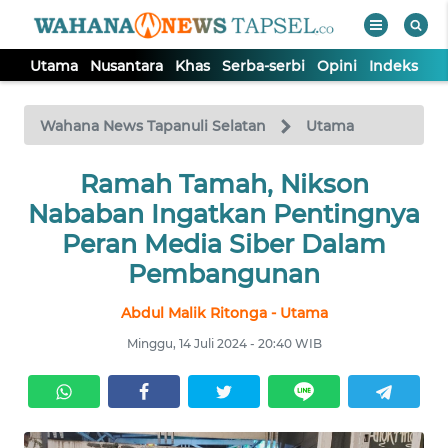
Utama
Nusantara
Khas
Serba-serbi
Opini
Indeks
WAHANA
Tutup
TV
Wahana News Tapanuli Selatan
Utama
UTAMA
Ramah Tamah, Nikson
Nababan Ingatkan Pentingnya
NUSANTARA
Peran Media Siber Dalam
Pembangunan
KHAS
Abdul Malik Ritonga - Utama
Minggu, 14 Juli 2024 - 20:40 WIB
SERBA-
SERBI
OPINI