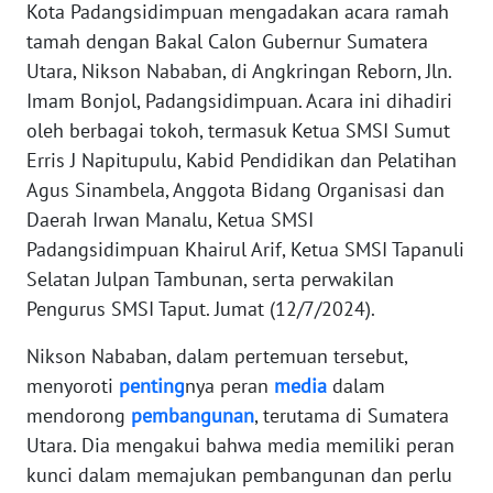
Kota Padangsidimpuan mengadakan acara ramah
REDAKSI
tamah dengan Bakal Calon Gubernur Sumatera
Utara, Nikson Nababan, di Angkringan Reborn, Jln.
KARIR
Imam Bonjol, Padangsidimpuan. Acara ini dihadiri
oleh berbagai tokoh, termasuk Ketua SMSI Sumut
DISCLAIMER
Erris J Napitupulu, Kabid Pendidikan dan Pelatihan
Agus Sinambela, Anggota Bidang Organisasi dan
Wahana
News
Daerah Irwan Manalu, Ketua SMSI
Regional
Padangsidimpuan Khairul Arif, Ketua SMSI Tapanuli
Selatan Julpan Tambunan, serta perwakilan
WN
Pengurus SMSI Taput. Jumat (12/7/2024).
SUMUT
Nikson Nababan, dalam pertemuan tersebut,
WN
menyoroti
penting
nya peran
media
dalam
JAKARTA
mendorong
pembangunan
, terutama di Sumatera
Utara. Dia mengakui bahwa media memiliki peran
WN
kunci dalam memajukan pembangunan dan perlu
JABAR