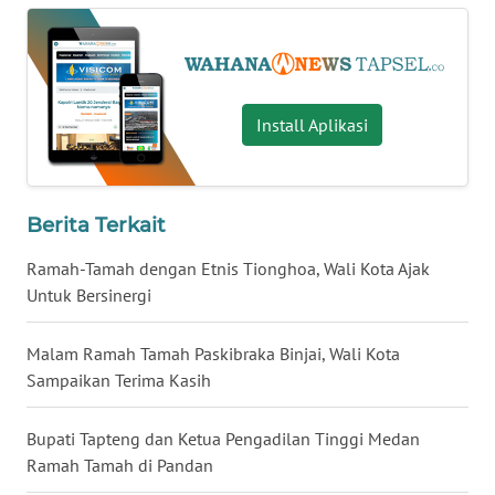
WN
MALUKU
Install Aplikasi
WN
MALUT
WN
Berita Terkait
DAIRI
Ramah-Tamah dengan Etnis Tionghoa, Wali Kota Ajak
WN
Untuk Bersinergi
DANAU
TOBA
Malam Ramah Tamah Paskibraka Binjai, Wali Kota
Sampaikan Terima Kasih
WN
NIAS
Bupati Tapteng dan Ketua Pengadilan Tinggi Medan
Ramah Tamah di Pandan
WN