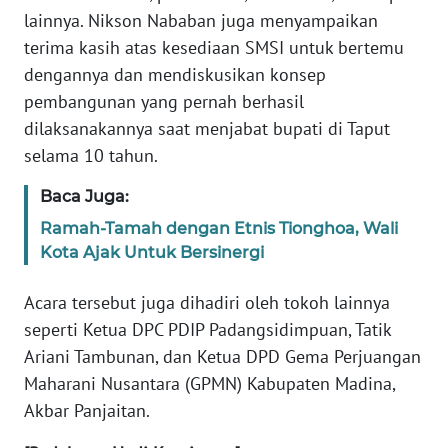
lainnya. Nikson Nababan juga menyampaikan
terima kasih atas kesediaan SMSI untuk bertemu
WN
NUSANTARA
dengannya dan mendiskusikan konsep
pembangunan yang pernah berhasil
WN
dilaksanakannya saat menjabat bupati di Taput
JOGJA
selama 10 tahun.
Baca Juga:
WN
JATIM
Ramah-Tamah dengan Etnis Tionghoa, Wali
Kota Ajak Untuk Bersinergi
WN
BALI
Acara tersebut juga dihadiri oleh tokoh lainnya
seperti Ketua DPC PDIP Padangsidimpuan, Tatik
WN
Ariani Tambunan, dan Ketua DPD Gema Perjuangan
KALBAR
Maharani Nusantara (GPMN) Kabupaten Madina,
Akbar Panjaitan.
WN
KALTENG