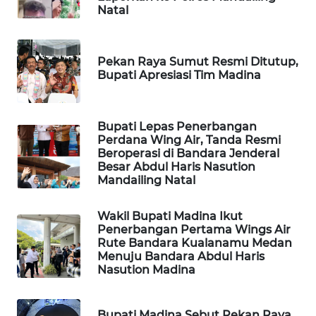
Natal
PORTAL
KONSUMEN
Pekan Raya Sumut Resmi Ditutup,
Bupati Apresiasi Tim Madina
FORWAMKI
ALPERKLINAS
Bupati Lepas Penerbangan
Perdana Wing Air, Tanda Resmi
Beroperasi di Bandara Jenderal
FORJASIDA
Besar Abdul Haris Nasution
Mandailing Natal
TAMBANG
NEWS
Wakil Bupati Madina Ikut
Penerbangan Pertama Wings Air
Rute Bandara Kualanamu Medan
SITUNGIR
Menuju Bandara Abdul Haris
NEWS
Nasution Madina
SIDIKALANG
Bupati Madina Sebut Pekan Raya
NEWS