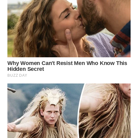
SURABAYA
WN
NATUNA
WN
BINTAN
WN
MANDALIKA
WN
LIKUPANG
WN
LABUANBAJO
WN
BORNEO