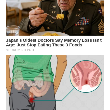
BEKASI
WN
BOGOR
WN
DEPOK
WN
TAPANULI
UTARA
WN
SAMOSIR
WN
PADANG
LAWAS