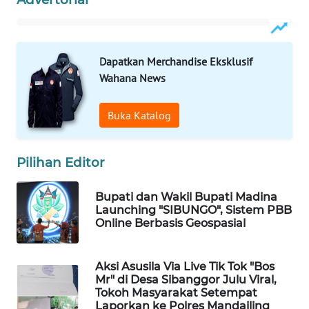
ID
MAWAKA
ID
Dapatkan Merchandise Eksklusif
Wahana News
MARTABAT
NET
Buka Katalog
PLN
WATCH
Pilihan Editor
MKLI
Bupati dan Wakil Bupati Madina
Launching "SIBUNGO", Sistem PBB
Online Berbasis Geospasial
LPKKI
Aksi Asusila Via Live Tik Tok "Bos
LKKI
Mr" di Desa Sibanggor Julu Viral,
Tokoh Masyarakat Setempat
KOPEKLIN
Laporkan ke Polres Mandailing