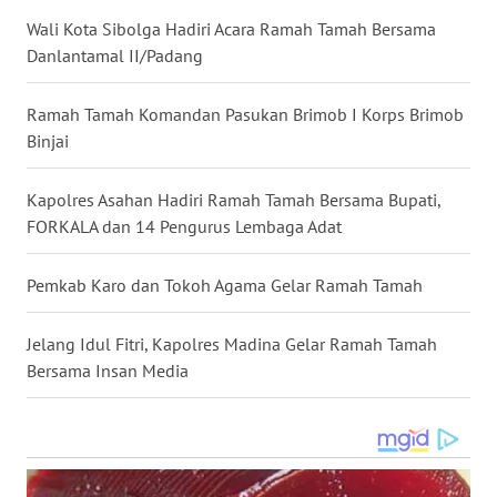
LANGKAT
Wali Kota Sibolga Hadiri Acara Ramah Tamah Bersama
Danlantamal II/Padang
WN
TAPANULI
SELATAN
Ramah Tamah Komandan Pasukan Brimob I Korps Brimob
Binjai
WN
TANJUNG
Kapolres Asahan Hadiri Ramah Tamah Bersama Bupati,
LESUNG
FORKALA dan 14 Pengurus Lembaga Adat
WN
Pemkab Karo dan Tokoh Agama Gelar Ramah Tamah
KARO
Jelang Idul Fitri, Kapolres Madina Gelar Ramah Tamah
WN
Bersama Insan Media
SIMALUNGUN
WN
LABUHANBATU