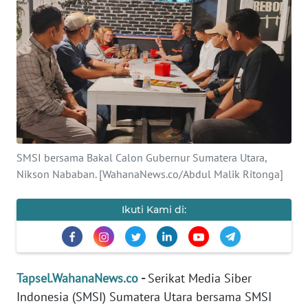
Informasi
INDEKS
BERITA
KONTAK
KAMI
INFO
SMSI bersama Bakal Calon Gubernur Sumatera Utara,
IKLAN
Nikson Nababan. [WahanaNews.co/Abdul Malik Ritonga]
TENTANG
Ikuti Kami di:
KAMI
PEDOMAN
MEDIA
Tapsel.WahanaNews.co
-
Serikat Media Siber
SIBER
Indonesia (SMSI) Sumatera Utara bersama SMSI