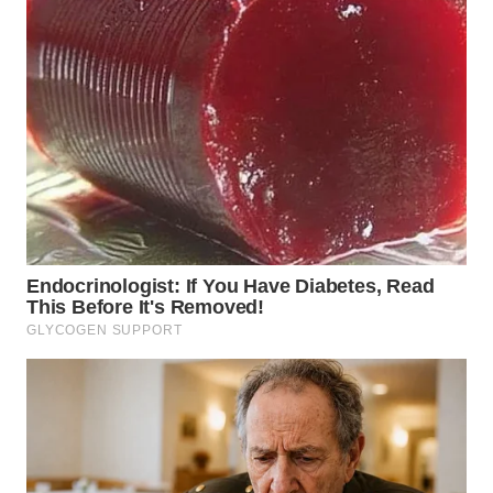
WN
TAPANULI
TENGAH
WN DELI
SERDANG
WN
TEBING
TINGGI
WN
PAKPAK
WN
KARAWANG
WN