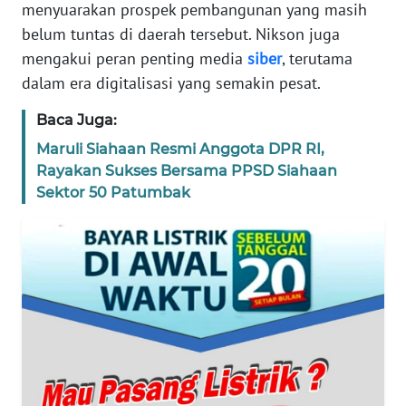
menyuarakan prospek pembangunan yang masih
belum tuntas di daerah tersebut. Nikson juga
WN
BANTEN
mengakui peran penting media
siber
, terutama
dalam era digitalisasi yang semakin pesat.
WN
Baca Juga:
NTT
Maruli Siahaan Resmi Anggota DPR RI,
Rayakan Sukses Bersama PPSD Siahaan
WN
KEPRI
Sektor 50 Patumbak
WN
PAPUA
WN
PAPUA
BARAT
WN