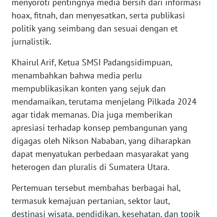
SULBAR
menyoroti pentingnya media bersih dari informasi
hoax, fitnah, dan menyesatkan, serta publikasi
WN
politik yang seimbang dan sesuai dengan et
BABEL
jurnalistik.
Khairul Arif, Ketua SMSI Padangsidimpuan,
WN
SUMBAR
menambahkan bahwa media perlu
mempublikasikan konten yang sejuk dan
WN
mendamaikan, terutama menjelang Pilkada 2024
SUMSEL
agar tidak memanas. Dia juga memberikan
apresiasi terhadap konsep pembangunan yang
WN
digagas oleh Nikson Nababan, yang diharapkan
BENGKULU
dapat menyatukan perbedaan masyarakat yang
heterogen dan pluralis di Sumatera Utara.
WN
LAMPUNG
Pertemuan tersebut membahas berbagai hal,
termasuk kemajuan pertanian, sektor laut,
WN
destinasi wisata, pendidikan, kesehatan, dan topik
JATENG