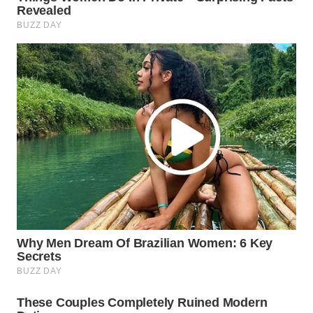
WAHANA
SPORT
WAHANA
UMKM
WAHANA
SELEB
WAHANA
PERSONA
WAHANA
OTOMOTIF
WAHANA
HEALTH