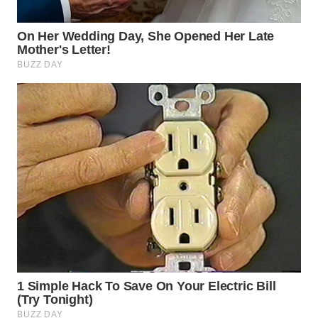
WN
INDRAMAYU
WN
KUNINGAN
WN
MAJALENGKA
WN
SUBANG
WN
SUKABUMI
WN
PURWAKARTA