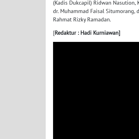
(Kadis Dukcapil) Ridwan Nasution,
WN
dr. Muhammad Faisal Situmorang, 
NUSANTARA
Rahmat Rizky Ramadan.
WN
[
Redaktur : Hadi Kurniawan]
JOGJA
WN
JATIM
WN
BALI
WN
KALBAR
WN
KALTENG