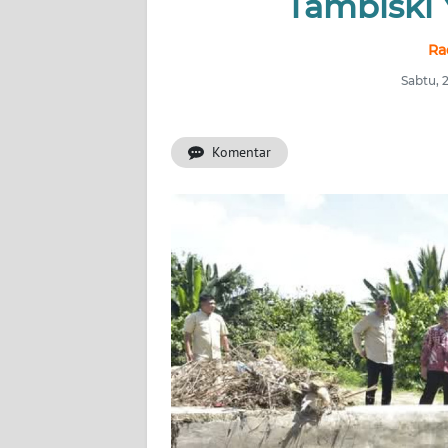
Tambiski 
INDEKS
Ra
BERITA
Sabtu, 
KONTAK
KAMI
Komentar
INFO
IKLAN
TENTANG
KAMI
PEDOMAN
MEDIA
SIBER
REDAKSI