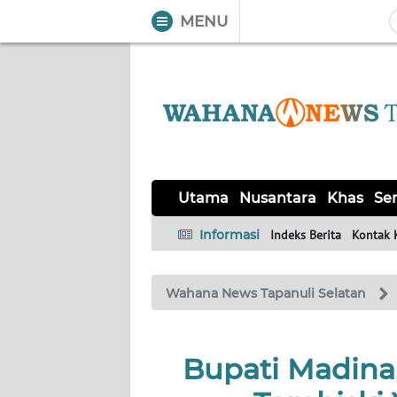
MENU
WAHANA
Tutup
TV
UTAMA
NUSANTARA
Utama
Nusantara
Khas
Ser
KHAS
Informasi
Indeks Berita
Kontak 
SERBA-
Wahana News Tapanuli Selatan
SERBI
OPINI
Bupati Madina
Informasi