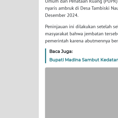
Umum dan Penataan Ruang (PUPR) I
WN
nyaris ambruk di Desa Tambiski Nau
BANTEN
Desember 2024.
WN
Peninjauan ini dilakukan setelah s
NTT
masyarakat bahwa jembatan tersebu
pemerintah karena abutmennya ber
WN
KEPRI
Baca Juga:
Bupati Madina Sambut Kedatan
WN
PAPUA
WN
PAPUA
BARAT
WN
RIAU