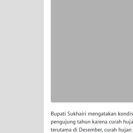
WN
SERAMBI
WN
JAMBI
WN
SULTRA
WN
NTB
WN
SULTENG
Bupati Sukhairi mengatakan kondisi
WN
pengujung tahun karena curah hujan
SULBAR
terutama di Desember, curah hujan 