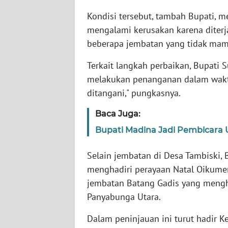
WN
Kondisi tersebut, tambah Bupati, 
BABEL
mengalami kerusakan karena diterja
beberapa jembatan yang tidak mam
WN
SUMBAR
Terkait langkah perbaikan, Bupati
melakukan penanganan dalam waktu 
WN
ditangani," pungkasnya.
SUMSEL
Baca Juga:
WN
Bupati Madina Jadi Pembicara U
BENGKULU
Selain jembatan di Desa Tambiski,
WN
menghadiri perayaan Natal Oikume
LAMPUNG
jembatan Batang Gadis yang meng
Panyabunga Utara.
WN
JATENG
Dalam peninjauan ini turut hadir 