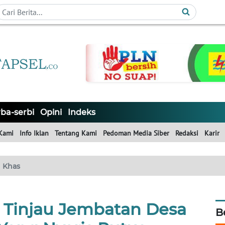
ba-serbi
Opini
Indeks
Kami
Info Iklan
Tentang Kami
Pedoman Media Siber
Redaksi
Karir
Khas
 Tinjau Jembatan Desa
B