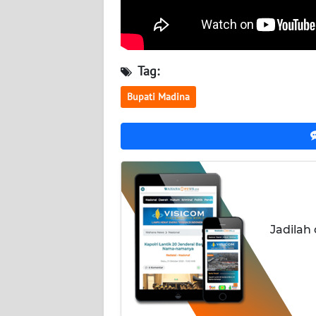
WN
KALTARA
WN
Tag:
KALSEL
Bupati Madina
WN
KALTIM
WN
SULSEL
WN
Jadilah
GORONTALO
WN
SULUT