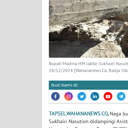
KARIR
DISCLAIMER
Wahana
News
Regional
Bupati Madina HM Jakfar Sukhairi Nasut
WN
28/12/2024 [Wahananews.Co, Radja Sib
SUMUT
Ikuti Kami di:
WN
JAKARTA
WN
TAPSEL.WAHANANEWS.CO
,
Naga Ju
JABAR
Sukhairi Nasution didampingi Asist