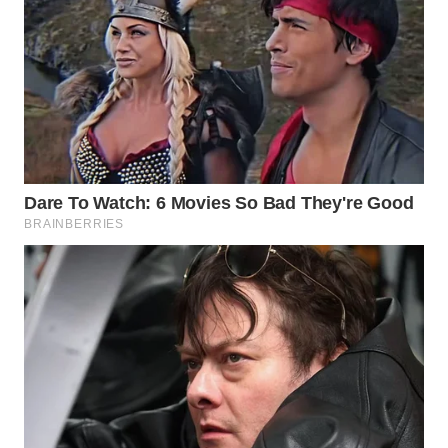
KONSUMEN
WAHANA
LISTRIK
WAHANA
TRAVEL
WAHANA
TV
WAHANANEWS
ID
WAHANANEWS
CO ID
WAHANANEWS
NET