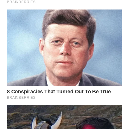
Wahana
Media
Group
WAHANA
NEWS
WAHANA
TANI
WAHANA
ADVOKAT
WAHANA
INFRASTRUKTUR
WAHANA