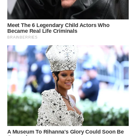
WAHANA
SPORT
WAHANA
UMKM
WAHANA
SELEB
WAHANA
PERSONA
WAHANA
OTOMOTIF
WAHANA
HEALTH