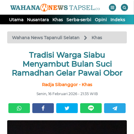
Utama
Nusantara
Khas
Serba-serbi
Opini
Indeks
WAHANA
Tutup
TV
Wahana News Tapanuli Selatan
Khas
UTAMA
Tradisi Warga Siabu
Menyambut Bulan Suci
NUSANTARA
Ramadhan Gelar Pawai Obor
Radja Sibanggor - Khas
KHAS
Senin, 16 Februari 2026 - 21:35 WIB
SERBA-
SERBI
OPINI