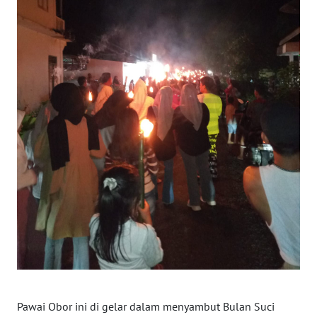
SULBAR
WN
BABEL
WN
SUMBAR
WN
SUMSEL
WN
BENGKULU
WN
LAMPUNG
WN
Pawai Obor ini di gelar dalam menyambut Bulan Suci
JATENG