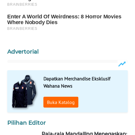
ID
MAWAKA
ID
MARTABAT
NET
Advertorial
PLN
WATCH
Dapatkan Merchandise Eksklusif
MKLI
Wahana News
LPKKI
Buka Katalog
LKKI
Pilihan Editor
KOPEKLIN
Raja-raja Mandailing Menegaskan: