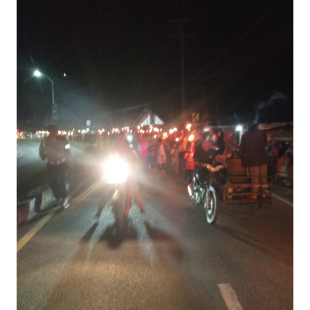
Informasi
INDEKS
BERITA
KONTAK
KAMI
INFO
IKLAN
TENTANG
KAMI
PEDOMAN
MEDIA
SIBER