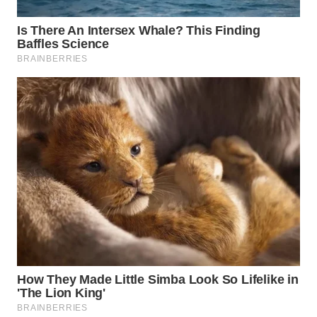
WN
SUMEDANG
WN
CIANJUR
WN
KEPULAUAN
SERIBU
WN
TANGERANG
WN
BINJAI
WN
CIREBON