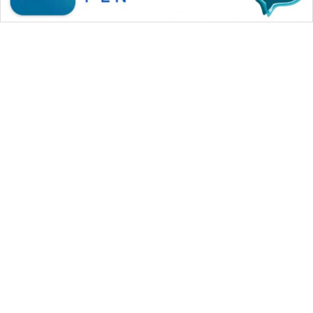
WAHANA MEDIA GROUP
|
|
|
WAHANA NEWS co
WAHANA TANI
WAHANA ADVOKAT
|
|
WAHANA INFRASTRUKTUR
WAHANA KONSUMEN
|
|
|
WAHANA LISTRIK
WAHANA TRAVEL
WAHANA TV
|
|
|
WAHANANEWS id
WAHANANEWS CO ID
WAHANANEWS NET
|
|
|
WAHANA SPORT ID
Wahana UMKM
Wahana Seleb
|
|
|
Wahana Persona
Wahana Otomotif
Wahana Health
|
Wahana Desa Wisata
Lapak Wahana