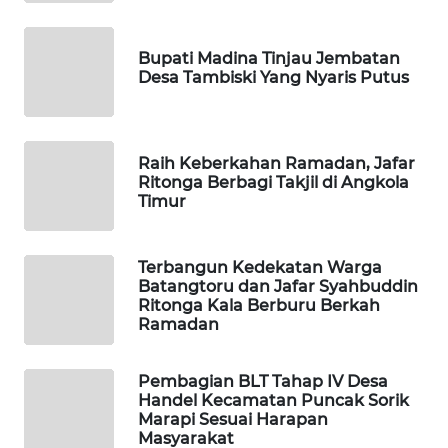
SIBARAGAS
Bupati Madina Tinjau Jembatan
NEWS
Desa Tambiski Yang Nyaris Putus
METRO
SIANTAR
Raih Keberkahan Ramadan, Jafar
NEWS
Ritonga Berbagi Takjil di Angkola
Timur
METRO
MEDAN
NEWS
Terbangun Kedekatan Warga
Batangtoru dan Jafar Syahbuddin
Ritonga Kala Berburu Berkah
METRO
Ramadan
JAKARTA
NEWS
Pembagian BLT Tahap IV Desa
Handel Kecamatan Puncak Sorik
KRT
Marapi Sesuai Harapan
NEWS
Masyarakat