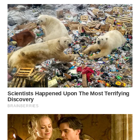
WN
INDRAMAYU
WN
KUNINGAN
WN
MAJALENGKA
WN
SUBANG
WN
SUKABUMI
WN
PURWAKARTA