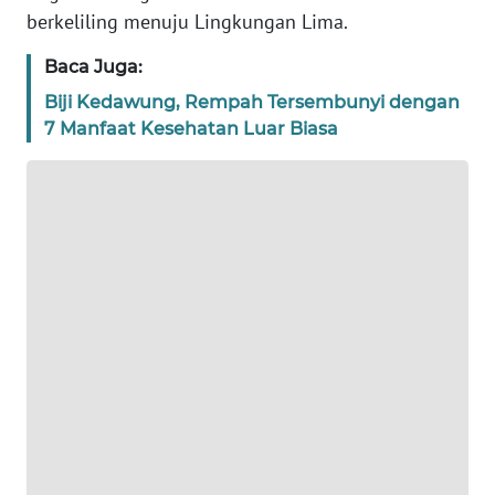
berkeliling menuju Lingkungan Lima.
WN
Baca Juga:
BANTEN
Biji Kedawung, Rempah Tersembunyi dengan
WN
7 Manfaat Kesehatan Luar Biasa
NTT
WN
KEPRI
WN
PAPUA
WN
PAPUA
BARAT
WN