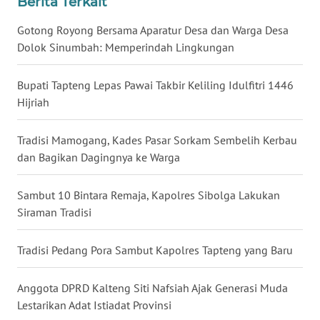
Berita Terkait
LANGKAT
Gotong Royong Bersama Aparatur Desa dan Warga Desa
WN
Dolok Sinumbah: Memperindah Lingkungan
TAPANULI
SELATAN
Bupati Tapteng Lepas Pawai Takbir Keliling Idulfitri 1446
Hijriah
WN
TANJUNG
Tradisi Mamogang, Kades Pasar Sorkam Sembelih Kerbau
LESUNG
dan Bagikan Dagingnya ke Warga
WN
KARO
Sambut 10 Bintara Remaja, Kapolres Sibolga Lakukan
Siraman Tradisi
WN
SIMALUNGUN
Tradisi Pedang Pora Sambut Kapolres Tapteng yang Baru
WN
Anggota DPRD Kalteng Siti Nafsiah Ajak Generasi Muda
LABUHANBATU
Lestarikan Adat Istiadat Provinsi