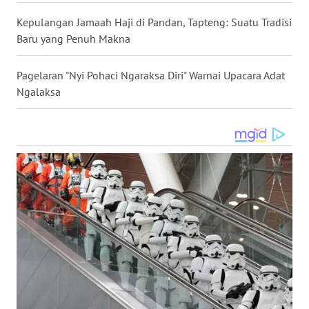
WN
Kepulangan Jamaah Haji di Pandan, Tapteng: Suatu Tradisi
TAPANULI
Baru yang Penuh Makna
TENGAH
Pagelaran "Nyi Pohaci Ngaraksa Diri" Warnai Upacara Adat
WN DELI
Ngalaksa
SERDANG
WN
TEBING
TINGGI
WN
PAKPAK
WN
KARAWANG
WN