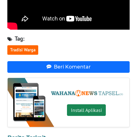
WN
MALUKU
WN
Tag:
MALUT
Tradisi Warga
WN
DAIRI
Beri Komentar
WN
DANAU
TOBA
WN
Install Aplikasi
NIAS
WN