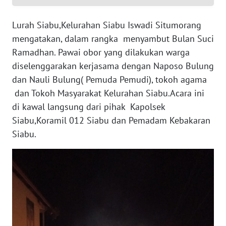
RIAU
Lurah Siabu,Kelurahan Siabu Iswadi Situmorang
WN
mengatakan, dalam rangka menyambut Bulan Suci
SERAMBI
Ramadhan. Pawai obor yang dilakukan warga
diselenggarakan kerjasama dengan Naposo Bulung
WN
JAMBI
dan Nauli Bulung( Pemuda Pemudi), tokoh agama
dan Tokoh Masyarakat Kelurahan Siabu.Acara ini
WN
di kawal langsung dari pihak Kapolsek
SULTRA
Siabu,Koramil 012 Siabu dan Pemadam Kebakaran
Siabu.
WN
NTB
WN
SULTENG
WN