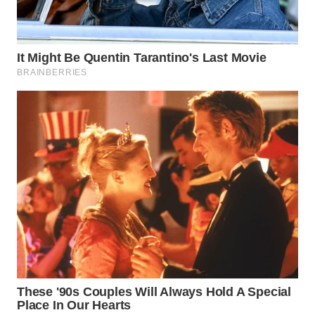
SURABAYA
WN
NATUNA
WN
BINTAN
WN
MANDALIKA
WN
LIKUPANG
WN
LABUANBAJO
WN
BORNEO