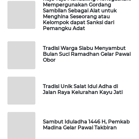
Mempergunakan Gordang
Sambilan Sebagai Alat untuk
PORTAL
Menghina Seseorang atau
KONSUMEN
Kelompok dapat Sanksi dari
Pemangku Adat
FORWAMKI
Tradisi Warga Siabu Menyambut
ALPERKLINAS
Bulan Suci Ramadhan Gelar Pawai
Obor
FORJASIDA
TAMBANG
Tradisi Unik Salat Idul Adha di
Jalan Raya Kelurahan Kayu Jati
NEWS
SITUNGIR
NEWS
Sambut Iduladha 1446 H, Pemkab
Madina Gelar Pawai Takbiran
SIDIKALANG
NEWS