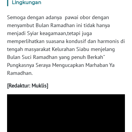
Lingkungan
WN
Semoga dengan adanya pawai obor dengan
KALTARA
menyambut Bulan Ramadhan ini tidak hanya
menjadi Syiar keagamaan,tetapi juga
WN
memperlihatkan suasana kondusif dan harmonis di
KALSEL
tengah masyarakat Kelurahan Siabu menjelang
Bulan Suci Ramadhan yang penuh Berkah"
WN
KALTIM
Pungkasnya Seraya Mengucapkan Marhaban Ya
Ramadhan.
WN
[Redaktur: Muklis]
SULSEL
WN
GORONTALO
WN
SULUT