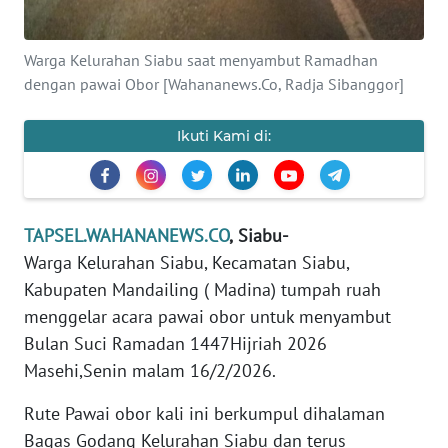
REDAKSI
Warga Kelurahan Siabu saat menyambut Ramadhan
KARIR
dengan pawai Obor [Wahananews.Co, Radja Sibanggor]
DISCLAIMER
Ikuti Kami di:
Wahana
News
Regional
TAPSEL.WAHANANEWS.CO
,
Siabu-
Warga Kelurahan Siabu, Kecamatan Siabu,
WN
Kabupaten Mandailing ( Madina) tumpah ruah
SUMUT
menggelar acara pawai obor untuk menyambut
WN
Bulan Suci Ramadan 1447Hijriah 2026
JAKARTA
Masehi,Senin malam 16/2/2026.
Rute Pawai obor kali ini berkumpul dihalaman
WN
JABAR
Bagas Godang Kelurahan Siabu dan terus