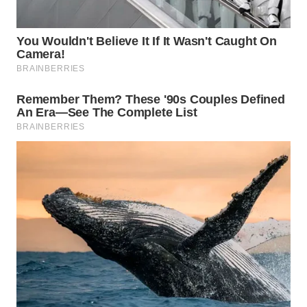
BEKASI
WN
BOGOR
WN
DEPOK
WN
TAPANULI
UTARA
WN
SAMOSIR
WN
PADANG
LAWAS