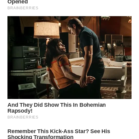
WAHANA
DESA
WISATA
LAPAK
WAHANA
Wahana
Network
KONSUMEN
LISTRIK
MASYARAKAT
KELISTRIKAN
WALINKI