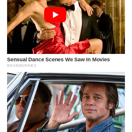
WN
PRIANGAN
TIMUR
WN
SEMARANG
WN
SOLO
WN
BOROBUDUR
WN
MADURA
WN