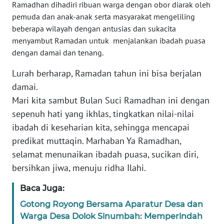
Ramadhan dihadiri ribuan warga dengan obor diarak oleh
pemuda dan anak-anak serta masyarakat mengeliling
WN
beberapa wilayah dengan antusias dan sukacita
NUSANTARA
menyambut Ramadan untuk menjalankan ibadah puasa
dengan damai dan tenang.
WN
Lurah berharap, Ramadan tahun ini bisa berjalan
JOGJA
damai.
Mari kita sambut Bulan Suci Ramadhan ini dengan
WN
JATIM
sepenuh hati yang ikhlas, tingkatkan nilai-nilai
ibadah di keseharian kita, sehingga mencapai
WN
predikat muttaqin. Marhaban Ya Ramadhan,
BALI
selamat menunaikan ibadah puasa, sucikan diri,
bersihkan jiwa, menuju ridha Ilahi.
WN
KALBAR
Baca Juga:
Gotong Royong Bersama Aparatur Desa dan
WN
Warga Desa Dolok Sinumbah: Memperindah
KALTENG