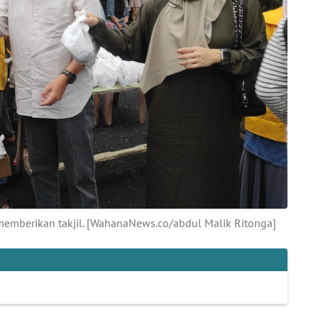
 memberikan takjil. [WahanaNews.co/abdul Malik Ritonga]