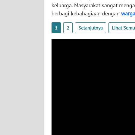
WN
keluarga. Masyarakat sangat mengap
KALTARA
berbagi kebahagiaan dengan
warg
WN
1
2
Selanjutnya
Lihat Sem
KALSEL
WN
KALTIM
WN
SULSEL
WN
GORONTALO
WN
SULUT