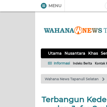
MENU
WAHANA
Tutup
TV
UTAMA
NUSANTARA
Utama
Nusantara
Khas
Ser
KHAS
Informasi
Indeks Berita
Kontak 
SERBA-
Wahana News Tapanuli Selatan
SERBI
OPINI
Terbangun Kede
Informasi