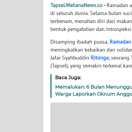
WN
Tapsel.WahanaNews.co
-
Ramadan a
BANTEN
di seluruh dunia. Selama bulan suci
terbenam, menahan diri dari makan,
WN
bentuk pengabdian dan introspeksi s
NTT
Disamping ibadah puasa,
Ramadan
WN
meningkatkan kebaikan dan solidari
KEPRI
Jafar Syahbuddin
Ritonga
, seorang
(Tapsel), yang semakin terkenal kar
WN
PAPUA
Baca Juga:
Memalukan: 6 Bulan Menunggu, 
WN
Warga Laporkan Oknum Anggot
PAPUA
BARAT
WN
RIAU