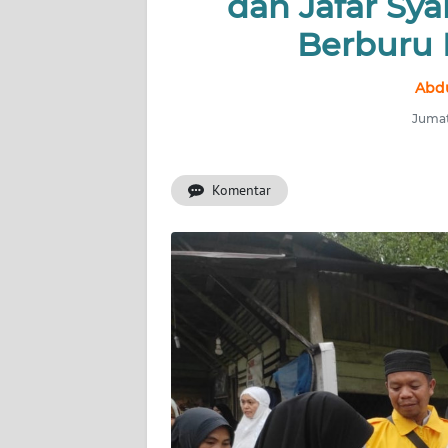
dan Jafar Sy
Berburu
INDEKS
BERITA
Abdu
KONTAK
Jumat
KAMI
Komentar
INFO
IKLAN
TENTANG
KAMI
PEDOMAN
MEDIA
SIBER
REDAKSI