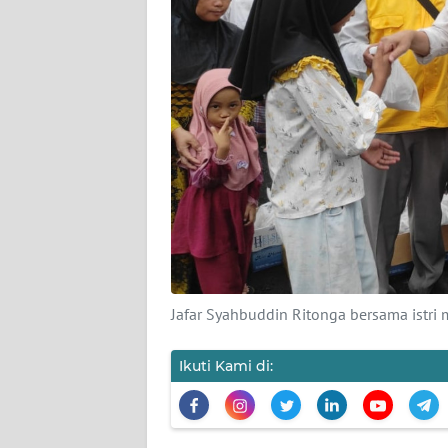
KARIR
DISCLAIMER
Wahana
News
Regional
WN
SUMUT
WN
Jafar Syahbuddin Ritonga bersama istri
JAKARTA
Ikuti Kami di:
WN
JABAR