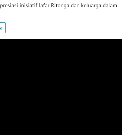
resiasi inisiatif Jafar Ritonga dan keluarga dalam
a
.
ua