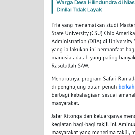
Warga Desa Hilindundra di Nia
WN
Dinilai Tidak Layak
NUSANTARA
Pria yang menamatkan studi Master
WN
State University (CSU) Chio Amerik
JOGJA
Administration (DBA) di University
yang ia lakukan ini bermanfaat bagi
WN
JATIM
manusia adalah yang paling banyak
Rasulullah SAW.
WN
Menurutnya, program Safari Ramadan
BALI
di penghujung bulan penuh
berkah
berbagi kebahagiaan sesuai amanah
WN
KALBAR
masyarakat.
Jafar Ritonga dan keluarganya men
WN
KALTENG
kegiatan bagi-bagi takjil ini. Ami
masyarakat yang menerima takjil, 