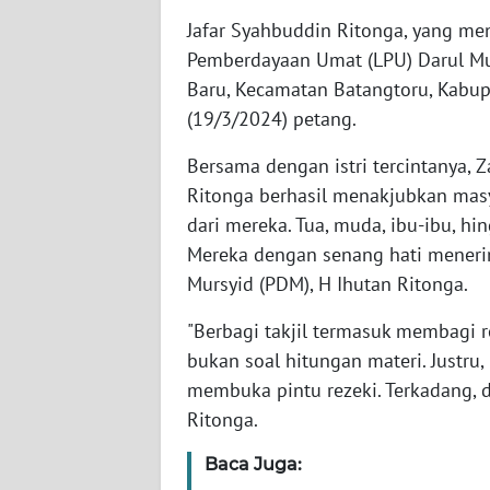
WN
Jafar Syahbuddin Ritonga, yang m
BABEL
Pemberdayaan Umat (LPU) Darul Mur
Baru, Kecamatan Batangtoru, Kabupa
WN
(19/3/2024) petang.
SUMBAR
Bersama dengan istri tercintanya, Za
WN
Ritonga berhasil menakjubkan mas
SUMSEL
dari mereka. Tua, muda, ibu-ibu, h
Mereka dengan senang hati menerima
WN
Mursyid (PDM), H Ihutan Ritonga.
BENGKULU
"Berbagi takjil termasuk membagi r
WN
bukan soal hitungan materi. Justru,
LAMPUNG
membuka pintu rezeki. Terkadang, da
Ritonga.
WN
JATENG
Baca Juga: