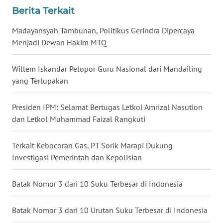
Berita Terkait
WN
TAPANULI
Madayansyah Tambunan, Politikus Gerindra Dipercaya
TENGAH
Menjadi Dewan Hakim MTQ
WN DELI
Willem Iskandar Pelopor Guru Nasional dari Mandailing
SERDANG
yang Terlupakan
WN
TEBING
Presiden IPM: Selamat Bertugas Letkol Amrizal Nasution
TINGGI
dan Letkol Muhammad Faizal Rangkuti
WN
Terkait Kebocoran Gas, PT Sorik Marapi Dukung
PAKPAK
Investigasi Pemerintah dan Kepolisian
WN
Batak Nomor 3 dari 10 Suku Terbesar di Indonesia
KARAWANG
Batak Nomor 3 dari 10 Urutan Suku Terbesar di Indonesia
WN