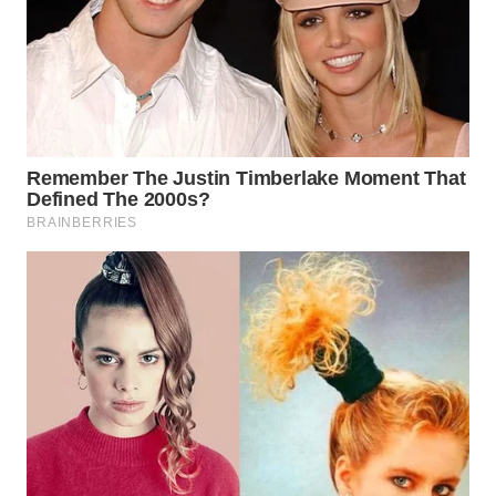
WN
PRIANGAN
TIMUR
WN
SEMARANG
WN
SOLO
WN
BOROBUDUR
WN
MADURA
WN