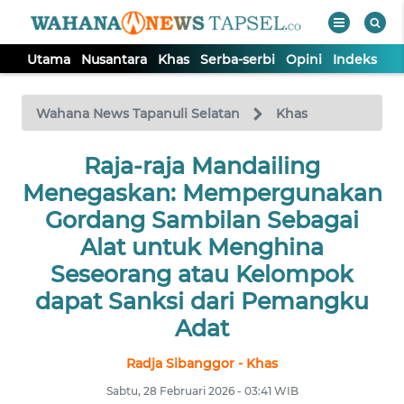
Utama
Nusantara
Khas
Serba-serbi
Opini
Indeks
WAHANA
Tutup
TV
Wahana News Tapanuli Selatan
Khas
UTAMA
Raja-raja Mandailing
Menegaskan: Mempergunakan
NUSANTARA
Gordang Sambilan Sebagai
Alat untuk Menghina
KHAS
Seseorang atau Kelompok
dapat Sanksi dari Pemangku
SERBA-
Adat
SERBI
Radja Sibanggor - Khas
OPINI
Sabtu, 28 Februari 2026 - 03:41 WIB