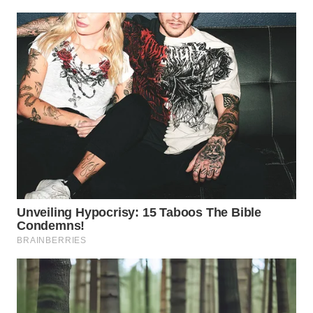
ID
MAWAKA
ID
MARTABAT
NET
PLN
WATCH
MKLI
LPKKI
LKKI
KOPEKLIN