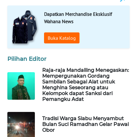
Dapatkan Merchandise Eksklusif
SIBARAGAS
Wahana News
NEWS
Buka Katalog
METRO
SIANTAR
NEWS
Pilihan Editor
METRO
Raja-raja Mandailing Menegaskan:
MEDAN
Mempergunakan Gordang
NEWS
Sambilan Sebagai Alat untuk
Menghina Seseorang atau
Kelompok dapat Sanksi dari
METRO
Pemangku Adat
JAKARTA
NEWS
Tradisi Warga Siabu Menyambut
Bulan Suci Ramadhan Gelar Pawai
KRT
Obor
NEWS