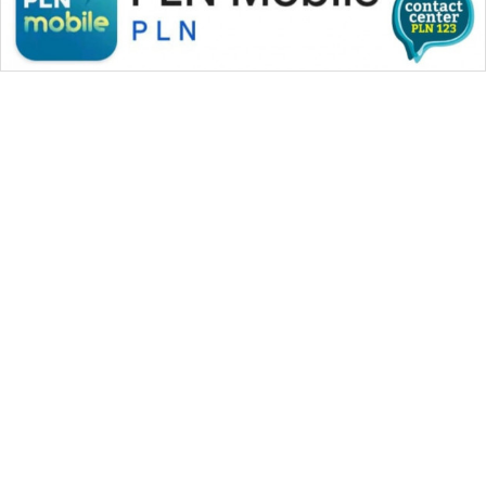
WAHANA MEDIA GROUP
|
|
|
WAHANA NEWS co
WAHANA TANI
WAHANA ADVOKAT
|
|
WAHANA INFRASTRUKTUR
WAHANA KONSUMEN
|
|
|
WAHANA LISTRIK
WAHANA TRAVEL
WAHANA TV
|
|
|
WAHANANEWS id
WAHANANEWS CO ID
WAHANANEWS NET
|
|
|
WAHANA SPORT ID
Wahana UMKM
Wahana Seleb
|
|
|
Wahana Persona
Wahana Otomotif
Wahana Health