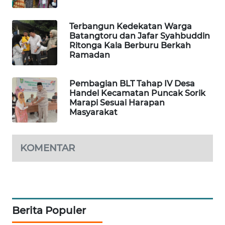
CILEUNGSI
Terbangun Kedekatan Warga
NEWS
Batangtoru dan Jafar Syahbuddin
Ritonga Kala Berburu Berkah
BERKAT
Ramadan
NEWS
Pembagian BLT Tahap IV Desa
BERAMPU
Handel Kecamatan Puncak Sorik
NEWS
Marapi Sesuai Harapan
Masyarakat
ANUGERAH
NEWS
KOMENTAR
AKHLAK
ID
PERAPKI
Berita Populer
NEWS