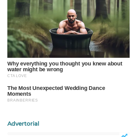
PORTAL
KONSUMEN
FORWAMKI
ALPERKLINAS
FORJASIDA
TAMBANG
NEWS
SITUNGIR
NEWS
Advertorial
SIDIKALANG
NEWS