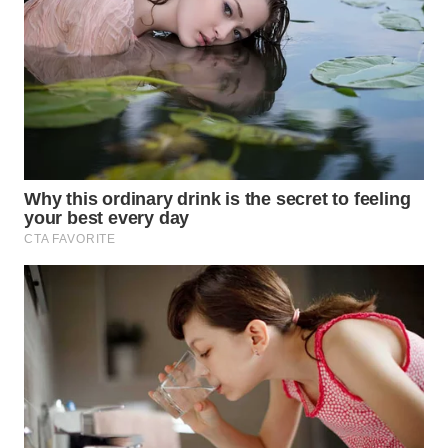
KONSUMEN
WAHANA
LISTRIK
WAHANA
TRAVEL
WAHANA
TV
WAHANANEWS
ID
WAHANANEWS
CO ID
WAHANANEWS
NET