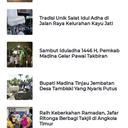
KARING
NEWS
Tradisi Unik Salat Idul Adha di
Jalan Raya Kelurahan Kayu Jati
JURNAL
MARITIM
Sambut Iduladha 1446 H, Pemkab
HUMBANG
Madina Gelar Pawai Takbiran
NEWS
GARONGGANG
NEWS
Bupati Madina Tinjau Jembatan
Desa Tambiski Yang Nyaris Putus
FISUELRI
ID
Raih Keberkahan Ramadan, Jafar
ENERGI
Ritonga Berbagi Takjil di Angkola
NEWS
Timur