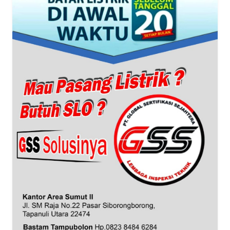
RIAU
WN
SERAMBI
WN
JAMBI
WN
SULTRA
WN
NTB
WN
SULTENG
WN