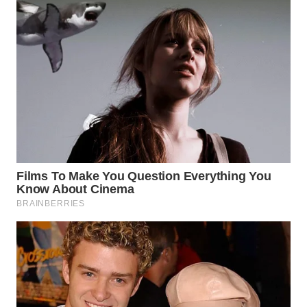
WN
INDRAMAYU
WN
KUNINGAN
WN
MAJALENGKA
WN
SUBANG
WN
SUKABUMI
WN
PURWAKARTA