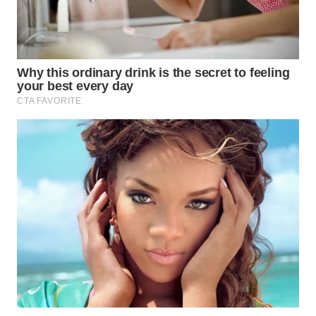
WAHANA
SPORT
WAHANA
UMKM
WAHANA
SELEB
WAHANA
PERSONA
WAHANA
OTOMOTIF
WAHANA
HEALTH