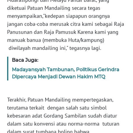
diketuai Patuan Mandailing secara tegas
WN
menyampaikan,"kedepan siapapun orangnya
KALTARA
jangan coba-coba merusak citra kami sebagai Raja
Panusunan dan Raja Pamusuk Karena kami yang
WN
manuak banua (membuka Huta/kampung)
KALSEL
diwilayah mandailing ini," tegasnya lagi.
WN
Baca Juga:
KALTIM
Madayansyah Tambunan, Politikus Gerindra
Dipercaya Menjadi Dewan Hakim MTQ
WN
SULSEL
Terakhir, Patuan Mandailing mempertegaskan,
WN
terutama terkait dengan salah satu simbol
GORONTALO
kebesaran adat Gordang Sambilan sudah diatur
dalam satu konvensi atau norma-norma tuturan
WN
SULUT
dalam surat tumbaga holing bahwa