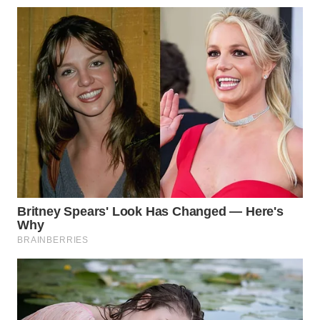
Wahana
Media
Group
WAHANA
NEWS
WAHANA
TANI
WAHANA
ADVOKAT
WAHANA
INFRASTRUKTUR
WAHANA