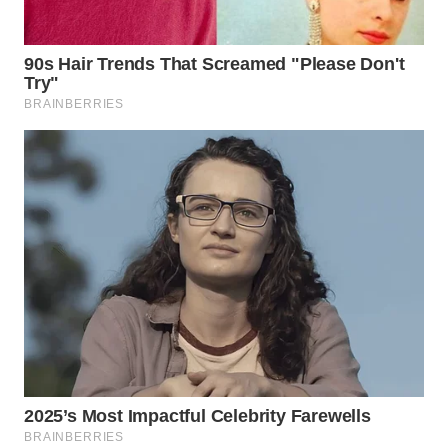
SURABAYA
WN
NATUNA
WN
BINTAN
WN
MANDALIKA
WN
LIKUPANG
WN
LABUANBAJO
WN
BORNEO