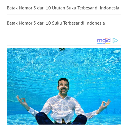
BEKASI
Batak Nomor 3 dari 10 Urutan Suku Terbesar di Indonesia
WN
Batak Nomor 3 dari 10 Suku Terbesar di Indonesia
BOGOR
WN
DEPOK
WN
TAPANULI
UTARA
WN
SAMOSIR
WN
PADANG
LAWAS