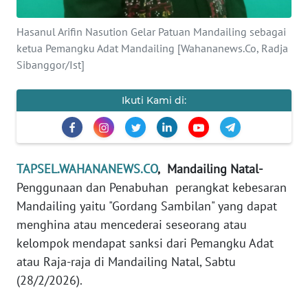
REDAKSI
Hasanul Arifin Nasution Gelar Patuan Mandailing sebagai
ketua Pemangku Adat Mandailing [Wahananews.Co, Radja
KARIR
Sibanggor/Ist]
DISCLAIMER
Ikuti Kami di:
Wahana
News
Regional
TAPSEL.WAHANANEWS.CO
,
Mandailing Natal-
WN
Penggunaan dan Penabuhan perangkat kebesaran
SUMUT
Mandailing yaitu "Gordang Sambilan" yang dapat
menghina atau mencederai seseorang atau
WN
kelompok mendapat sanksi dari Pemangku Adat
JAKARTA
atau Raja-raja di Mandailing Natal, Sabtu
(28/2/2026).
WN
JABAR