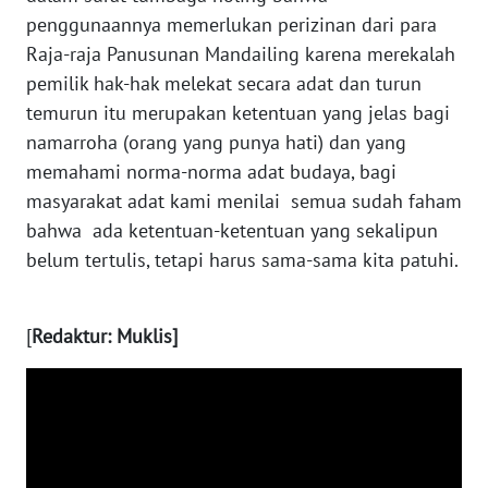
penggunaannya memerlukan perizinan dari para
WN
Raja-raja Panusunan Mandailing karena merekalah
MALUKU
pemilik hak-hak melekat secara adat dan turun
temurun itu merupakan ketentuan yang jelas bagi
WN
namarroha (orang yang punya hati) dan yang
MALUT
memahami norma-norma adat budaya, bagi
masyarakat adat kami menilai semua sudah faham
WN
bahwa ada ketentuan-ketentuan yang sekalipun
DAIRI
belum tertulis, tetapi harus sama-sama kita patuhi.
WN
DANAU
TOBA
[
Redaktur: Muklis]
WN
NIAS
WN