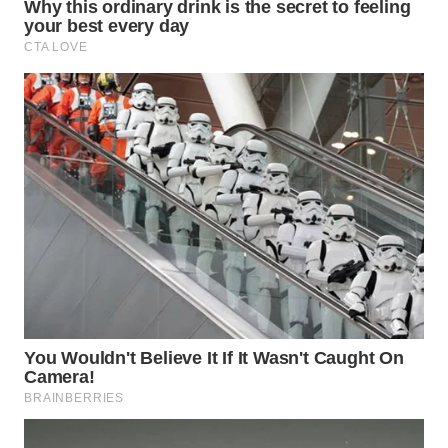
WN
SUMEDANG
WN
CIANJUR
WN
KEPULAUAN
SERIBU
WN
TANGERANG
WN
BINJAI
WN
CIREBON