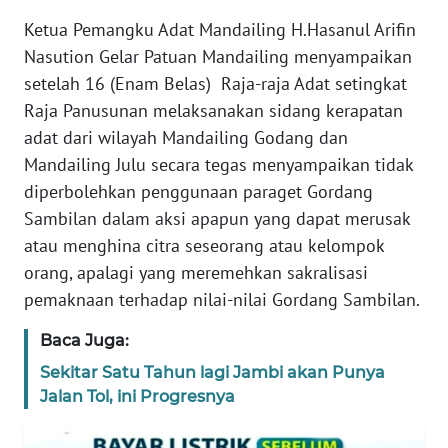
Ketua Pemangku Adat Mandailing H.Hasanul Arifin
WN
Nasution Gelar Patuan Mandailing menyampaikan
BANTEN
setelah 16 (Enam Belas) Raja-raja Adat setingkat
Raja Panusunan melaksanakan sidang kerapatan
WN
adat dari wilayah Mandailing Godang dan
NTT
Mandailing Julu secara tegas menyampaikan tidak
WN
diperbolehkan penggunaan paraget Gordang
KEPRI
Sambilan dalam aksi apapun yang dapat merusak
atau menghina citra seseorang atau kelompok
WN
orang, apalagi yang meremehkan sakralisasi
PAPUA
pemaknaan terhadap nilai-nilai Gordang Sambilan.
WN
Baca Juga:
PAPUA
Sekitar Satu Tahun lagi Jambi akan Punya
BARAT
Jalan Tol, ini Progresnya
WN