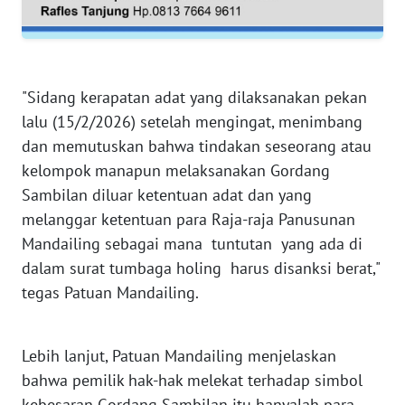
SULBAR
WN
BABEL
"Sidang kerapatan adat yang dilaksanakan pekan
WN
lalu (15/2/2026) setelah mengingat, menimbang
SUMBAR
dan memutuskan bahwa tindakan seseorang atau
kelompok manapun melaksanakan Gordang
WN
Sambilan diluar ketentuan adat dan yang
SUMSEL
melanggar ketentuan para Raja-raja Panusunan
Mandailing sebagai mana tuntutan yang ada di
WN
dalam surat tumbaga holing harus disanksi berat,"
BENGKULU
tegas Patuan Mandailing.
WN
LAMPUNG
Lebih lanjut, Patuan Mandailing menjelaskan
bahwa pemilik hak-hak melekat terhadap simbol
WN
JATENG
kebesaran Gordang Sambilan itu hanyalah para