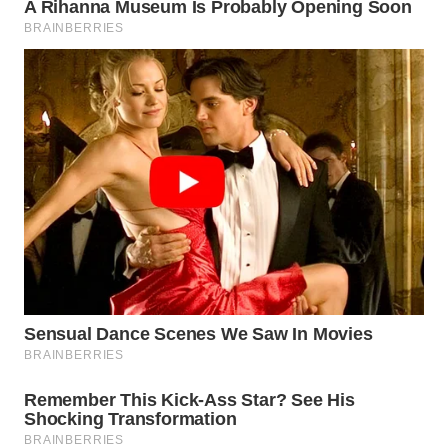
WAHANA
DESA
WISATA
LAPAK
WAHANA
Wahana
Network
KONSUMEN
LISTRIK
MASYARAKAT
KELISTRIKAN
WALINKI