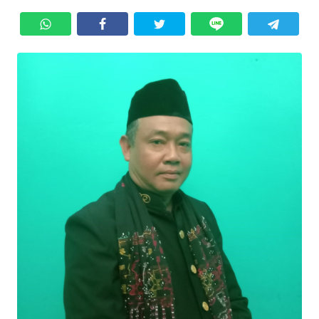
Informasi
INDEKS
BERITA
KONTAK
KAMI
INFO
IKLAN
TENTANG
KAMI
PEDOMAN
MEDIA
SIBER