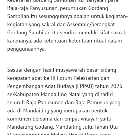
Raja-raja Panyusunan, peruntukan Gordang
WN
Sambilan itu sesungguhnya adalah untuk kegiatan-
NUSANTARA
kegiatan yang sakral dan Assemble/perangkat
Gordang Sambilan itu sendiri memiliki sifat sakral,
WN
karenanya, ada ketentuan-ketentuan ritual dalam
JOGJA
penggunaannya.
WN
JATIM
Sesuai dengan hasil musyawarah besar sidang
kerapatan adat ke-III Forum Pelestarian dan
WN
Pengembangan Adat Budaya (FPPAB) tahun 2026
BALI
se-Kabupaten Mandailing Natal yang dihadiri
seluruh Raja Panusunan dan Raja Pamusuk yang
WN
ada di Mandailing yang merupakan bentuk
KALBAR
komitmen bersama dari empat wilayah yaitu
Mandailing Godang, Mandailing Julu, Tanah Ulu
WN
KALTENG
Muarasipongi dan Melayu Pantai Barat, yang