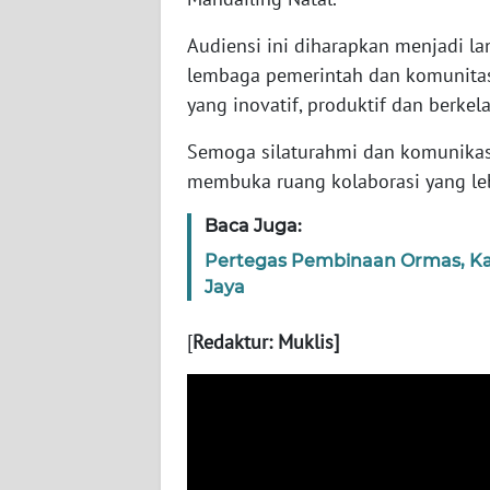
WN
NUSANTARA
Audiensi ini diharapkan menjadi l
lembaga pemerintah dan komunita
WN
yang inovatif, produktif dan berkel
JOGJA
Semoga silaturahmi dan komunikasi
membuka ruang kolaborasi yang le
WN
JATIM
Baca Juga:
Pertegas Pembinaan Ormas, Ka
WN
BALI
Jaya
[
Redaktur: Muklis]
WN
KALBAR
WN
KALTENG