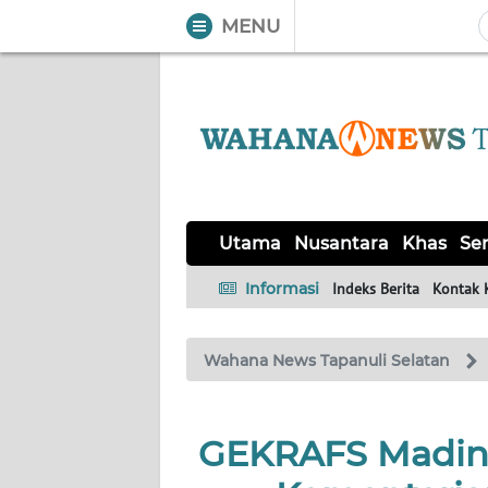
MENU
WAHANA
Tutup
TV
UTAMA
NUSANTARA
Utama
Nusantara
Khas
Ser
KHAS
Informasi
Indeks Berita
Kontak 
SERBA-
Wahana News Tapanuli Selatan
SERBI
OPINI
GEKRAFS Madina
Informasi