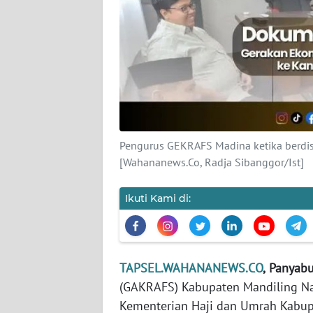
WN
BANTEN
WN
NTT
WN
KEPRI
Pengurus GEKRAFS Madina ketika berdi
WN
[Wahananews.Co, Radja Sibanggor/Ist]
PAPUA
Ikuti Kami di:
WN
PAPUA
BARAT
TAPSEL.WAHANANEWS.CO
,
Panyab
WN
(GAKRAFS) Kabupaten Mandiling Nat
RIAU
Kementerian Haji dan Umrah Kabup