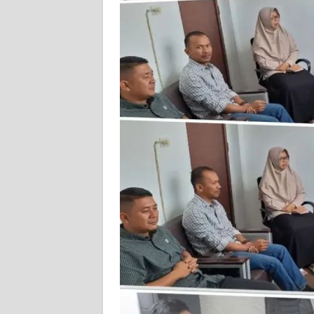
KARIR
DISCLAIMER
Wahana
News
Regional
WN
SUMUT
WN
JAKARTA
WN
JABAR