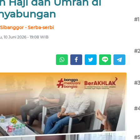
n Haji dan Umrah di
nyabungan
#1
 Sibanggor - Serba-serbi
, 10 Juni 2026 - 19:08 WIB
#
#
#
#