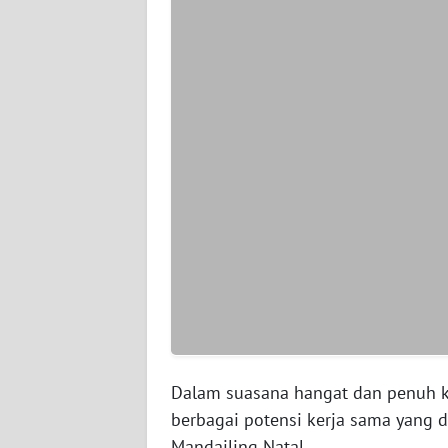
WN
BABEL
WN
SUMBAR
WN
SUMSEL
WN
BENGKULU
WN
LAMPUNG
Dalam suasana hangat dan penuh k
WN
JATENG
berbagai potensi kerja sama yang
Mandailing Natal.