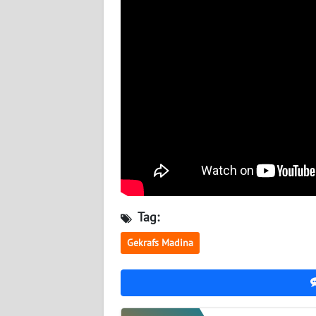
WN
KALTARA
WN
KALSEL
WN
KALTIM
WN
SULSEL
Tag:
WN
GORONTALO
Gekrafs Madina
WN
SULUT