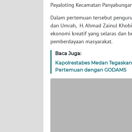
Payaloting Kecamatan Panyabungan,
WN
SERAMBI
Dalam pertemuan tersebut penguru
dan Umrah, H. Ahmad Zainul Khobir
WN
ekonomi kreatif yang selaras dan b
JAMBI
pemberdayaan masyarakat.
WN
Baca Juga:
SULTRA
Kapolrestabes Medan Tegaskan
Pertemuan dengan GODAMS
WN
NTB
WN
SULTENG
WN
SULBAR