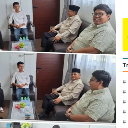
T
#
#
#
#
#