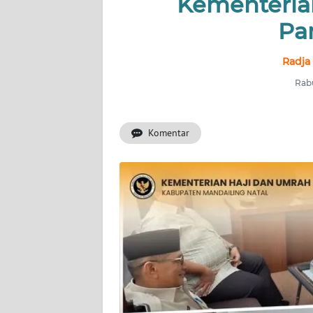
Kementeria
Pa
INDEKS
BERITA
Radja
KONTAK
Rabu
KAMI
Komentar
INFO
IKLAN
TENTANG
KAMI
PEDOMAN
MEDIA
SIBER
REDAKSI