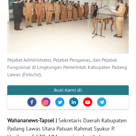
Informasi
INDEKS
BERITA
KONTAK
KAMI
Pejabat Administrator, Pejabat Pengawas, dan Pejabat
Fungsional di Lingkungan Pemerintah Kabupaten Padang
INFO
Lawas. (Foto/ist).
IKLAN
Ikuti Kami di:
TENTANG
KAMI
PEDOMAN
MEDIA
Wahananews-Tapsel |
Sekretaris Daerah Kabupaten
SIBER
Padang Lawas Utara Patuan Rahmat Syukur P.