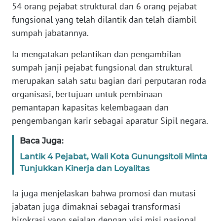
SULBAR
54 orang pejabat struktural dan 6 orang pejabat
fungsional yang telah dilantik dan telah diambil
WN
sumpah jabatannya.
BABEL
Ia mengatakan pelantikan dan pengambilan
WN
sumpah janji pejabat fungsional dan struktural
SUMBAR
merupakan salah satu bagian dari perputaran roda
organisasi, bertujuan untuk pembinaan
WN
pemantapan kapasitas kelembagaan dan
SUMSEL
pengembangan karir sebagai aparatur Sipil negara.
WN
Baca Juga:
BENGKULU
Lantik 4 Pejabat, Wali Kota Gunungsitoli Minta
Tunjukkan Kinerja dan Loyalitas
WN
LAMPUNG
Ia juga menjelaskan bahwa promosi dan mutasi
jabatan juga dimaknai sebagai transformasi
WN
birokrasi yang sejalan dengan visi misi nasional
JATENG