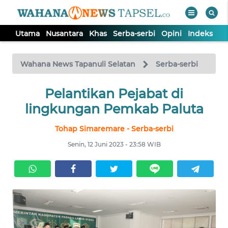
Utama
Nusantara
Khas
Serba-serbi
Opini
Indeks
WAHANA
Tutup
TV
Wahana News Tapanuli Selatan
Serba-serbi
UTAMA
Pelantikan Pejabat di
lingkungan Pemkab Paluta
NUSANTARA
Tohap Simaremare - Serba-serbi
Senin, 12 Juni 2023 - 23:58 WIB
KHAS
SERBA-
SERBI
OPINI