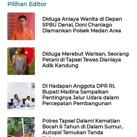
Pilihan Editor
PORTAL
Diduga Aniaya Wanita di Depan
KONSUMEN
SPBU Denai, Doni Chaniago
Diamankan Polsek Medan Area
FORWAMKI
ALPERKLINAS
Diduga Merebut Warisan, Seorang
Petani di Tapsel Tewas Dianiaya
Adik Kandung
FORJASIDA
TAMBANG
Di Hadapan Anggota DPR RI,
NEWS
Bupati Madina Sampaikan
Pentingnya Jalur Udara dalam
Percepatan Pembangunan
SITUNGIR
NEWS
Polres Tapsel Dalami Kematian
Bocah 6 Tahun di Dalam Sumur,
SIDIKALANG
Autopsi Temukan Tanda
NEWS