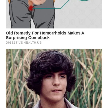
WAHANA
SPORT
WAHANA
UMKM
WAHANA
SELEB
WAHANA
PERSONA
WAHANA
OTOMOTIF
WAHANA
HEALTH