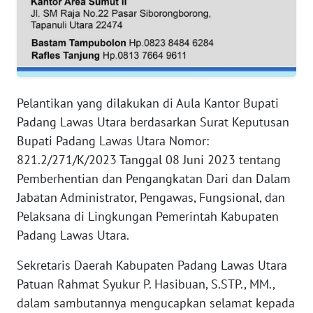
RIAU
WN
SERAMBI
WN
Pelantikan yang dilakukan di Aula Kantor Bupati
JAMBI
Padang Lawas Utara berdasarkan Surat Keputusan
Bupati Padang Lawas Utara Nomor:
WN
821.2/271/K/2023 Tanggal 08 Juni 2023 tentang
SULTRA
Pemberhentian dan Pengangkatan Dari dan Dalam
WN
Jabatan Administrator, Pengawas, Fungsional, dan
NTB
Pelaksana di Lingkungan Pemerintah Kabupaten
Padang Lawas Utara.
WN
SULTENG
Sekretaris Daerah Kabupaten Padang Lawas Utara
Patuan Rahmat Syukur P. Hasibuan, S.STP., MM.,
WN
dalam sambutannya mengucapkan selamat kepada