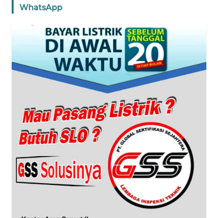
WhatsApp
WN
BANTEN
WN
NTT
WN
KEPRI
WN
PAPUA
WN
PAPUA
BARAT
WN