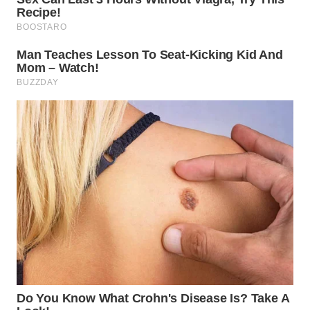
SURABAYA
WN
NATUNA
WN
BINTAN
WN
MANDALIKA
WN
LIKUPANG
WN
LABUANBAJO
WN
BORNEO