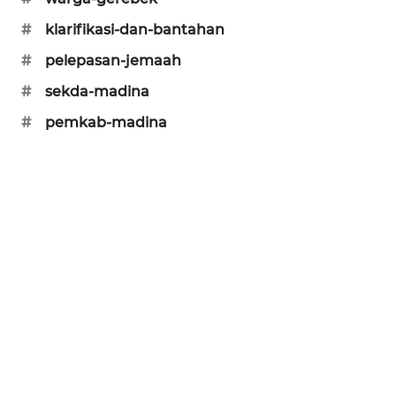
SONYA
#
klarifikasi-dan-bantahan
ASA
#
pelepasan-jemaah
NEWS
#
sekda-madina
#
pemkab-madina