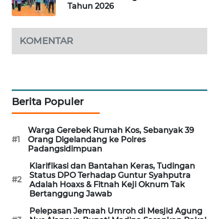
Tahun 2026
KARING
NEWS
KOMENTAR
JURNAL
MARITIM
HUMBANG
Berita Populer
NEWS
GARONGGANG
Warga Gerebek Rumah Kos, Sebanyak 39
NEWS
#1
Orang Digelandang ke Polres
Padangsidimpuan
FISUELRI
Klarifikasi dan Bantahan Keras, Tudingan
ID
Status DPO Terhadap Guntur Syahputra
#2
Adalah Hoaxs & Fitnah Keji Oknum Tak
Bertanggung Jawab
ENERGI
NEWS
Pelepasan Jemaah Umroh di Mesjid Agung