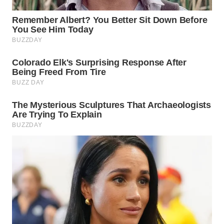
WAHANA
DESA
WISATA
LAPAK
WAHANA
Wahana
Network
KONSUMEN
LISTRIK
MASYARAKAT
KELISTRIKAN
WALINKI