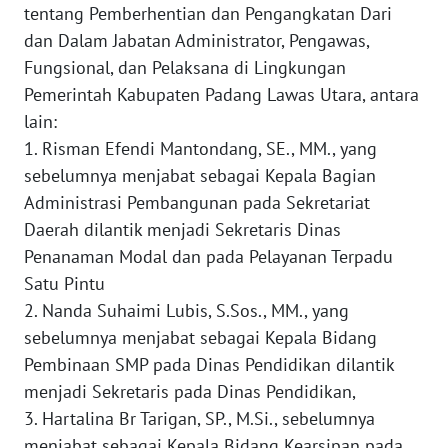
tentang Pemberhentian dan Pengangkatan Dari
dan Dalam Jabatan Administrator, Pengawas,
WN
Fungsional, dan Pelaksana di Lingkungan
KALTARA
Pemerintah Kabupaten Padang Lawas Utara, antara
lain:
WN
KALSEL
1. Risman Efendi Mantondang, SE., MM., yang
sebelumnya menjabat sebagai Kepala Bagian
WN
Administrasi Pembangunan pada Sekretariat
KALTIM
Daerah dilantik menjadi Sekretaris Dinas
Penanaman Modal dan pada Pelayanan Terpadu
WN
Satu Pintu
SULSEL
2. Nanda Suhaimi Lubis, S.Sos., MM., yang
sebelumnya menjabat sebagai Kepala Bidang
WN
Pembinaan SMP pada Dinas Pendidikan dilantik
GORONTALO
menjadi Sekretaris pada Dinas Pendidikan,
WN
3. Hartalina Br Tarigan, SP., M.Si., sebelumnya
SULUT
menjabat sebagai Kepala Bidang Kearsipan pada