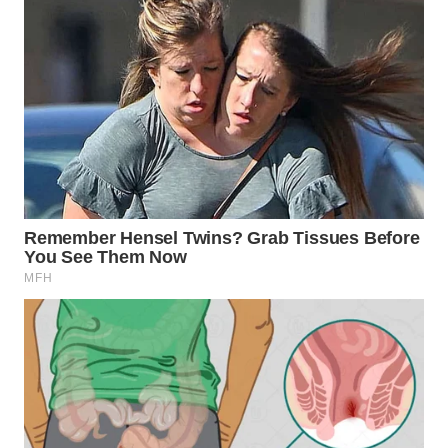
KONSUMEN
WAHANA
LISTRIK
WAHANA
TRAVEL
WAHANA
TV
WAHANANEWS
ID
WAHANANEWS
CO ID
WAHANANEWS
NET