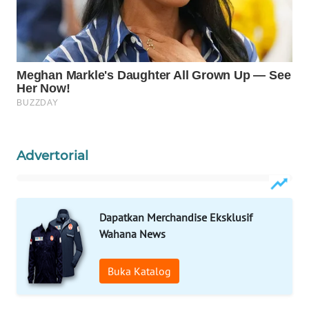
ID
MAWAKA
ID
MARTABAT
NET
PLN
Advertorial
WATCH
MKLI
Dapatkan Merchandise Eksklusif
LPKKI
Wahana News
LKKI
Buka Katalog
KOPEKLIN