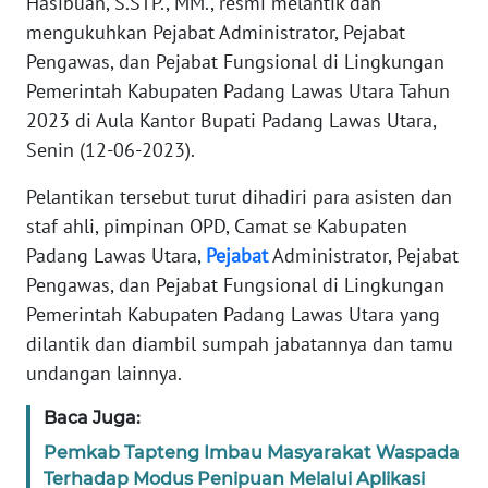
Hasibuan, S.STP., MM., resmi melantik dan
REDAKSI
mengukuhkan Pejabat Administrator, Pejabat
Pengawas, dan Pejabat Fungsional di Lingkungan
KARIR
Pemerintah Kabupaten Padang Lawas Utara Tahun
2023 di Aula Kantor Bupati Padang Lawas Utara,
DISCLAIMER
Senin (12-06-2023).
Wahana
Pelantikan tersebut turut dihadiri para asisten dan
News
staf ahli, pimpinan OPD, Camat se Kabupaten
Regional
Padang Lawas Utara,
Pejabat
Administrator, Pejabat
Pengawas, dan Pejabat Fungsional di Lingkungan
WN
Pemerintah Kabupaten Padang Lawas Utara yang
SUMUT
dilantik dan diambil sumpah jabatannya dan tamu
undangan lainnya.
WN
JAKARTA
Baca Juga:
WN
Pemkab Tapteng Imbau Masyarakat Waspada
JABAR
Terhadap Modus Penipuan Melalui Aplikasi