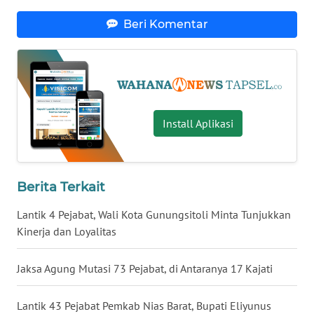
LANGKAT
Beri Komentar
WN
TAPANULI
SELATAN
WN
Install Aplikasi
TANJUNG
LESUNG
WN
Berita Terkait
KARO
Lantik 4 Pejabat, Wali Kota Gunungsitoli Minta Tunjukkan
WN
Kinerja dan Loyalitas
SIMALUNGUN
Jaksa Agung Mutasi 73 Pejabat, di Antaranya 17 Kajati
WN
LABUHANBATU
Lantik 43 Pejabat Pemkab Nias Barat, Bupati Eliyunus