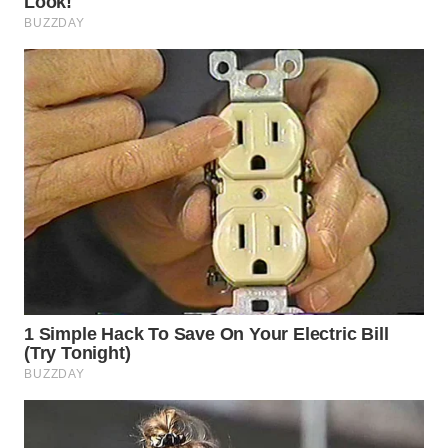
Wahana
Media
Group
WAHANA
NEWS
WAHANA
TANI
WAHANA
ADVOKAT
WAHANA
INFRASTRUKTUR
WAHANA