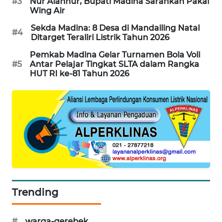
#3
Nur Alannur, Bupati Madina Sarankan Pakai
Wing Air
CILEUNGSI
NEWS
Sekda Madina: 8 Desa di Mandailing Natal
#4
Ditarget Teraliri Listrik Tahun 2026
BERKAT
Pemkab Madina Gelar Turnamen Bola Voli
NEWS
#5
Antar Pelajar Tingkat SLTA dalam Rangka
HUT RI ke-81 Tahun 2026
BERAMPU
NEWS
ANUGERAH
NEWS
AKHLAK
ID
Trending
PERAPKI
NEWS
#
warga-gerebek