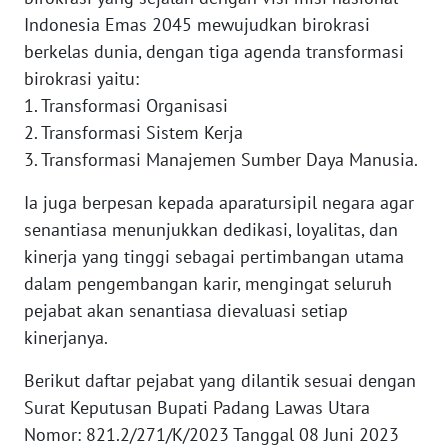
Indonesia Emas 2045 mewujudkan birokrasi
berkelas dunia, dengan tiga agenda transformasi
WN
NUSANTARA
birokrasi yaitu:
1. Transformasi Organisasi
WN
2. Transformasi Sistem Kerja
JOGJA
3. Transformasi Manajemen Sumber Daya Manusia.
WN
Ia juga berpesan kepada aparatursipil negara agar
JATIM
senantiasa menunjukkan dedikasi, loyalitas, dan
kinerja yang tinggi sebagai pertimbangan utama
WN
dalam pengembangan karir, mengingat seluruh
BALI
pejabat akan senantiasa dievaluasi setiap
kinerjanya.
WN
KALBAR
Berikut daftar pejabat yang dilantik sesuai dengan
Surat Keputusan Bupati Padang Lawas Utara
WN
Nomor: 821.2/271/K/2023 Tanggal 08 Juni 2023
KALTENG