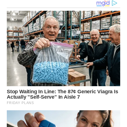
BEKASI
WN
BOGOR
WN
DEPOK
WN
TAPANULI
UTARA
WN
SAMOSIR
WN
PADANG
LAWAS