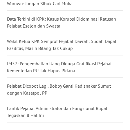
Waruwu: Jangan Sibuk Cari Muka
WN
TAPANULI
Data Terkini di KPK: Kasus Korupsi Didominasi Ratusan
TENGAH
Pejabat Eselon dan Swasta
WN DELI
SERDANG
Wakil Ketua KPK Semprot Pejabat Daerah: Sudah Dapat
Fasilitas, Masih Bilang Tak Cukup
WN
TEBING
IM57: Pengembalian Uang Diduga Gratifikasi Pejabat
TINGGI
Kementerian PU Tak Hapus Pidana
WN
Pejabat Dicopot Lagi, Bobby Ganti Kadisnaker Sumut
PAKPAK
dengan Kasatpol PP
WN
Lantik Pejabat Administrator dan Fungsional Bupati
KARAWANG
Tegaskan 8 Hal Ini
WN