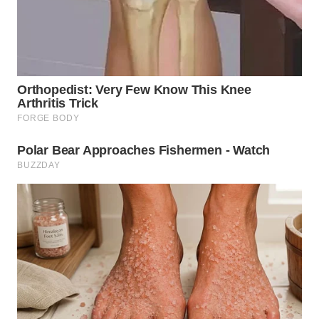
WN
INDRAMAYU
WN
KUNINGAN
WN
MAJALENGKA
WN
SUBANG
WN
SUKABUMI
WN
PURWAKARTA