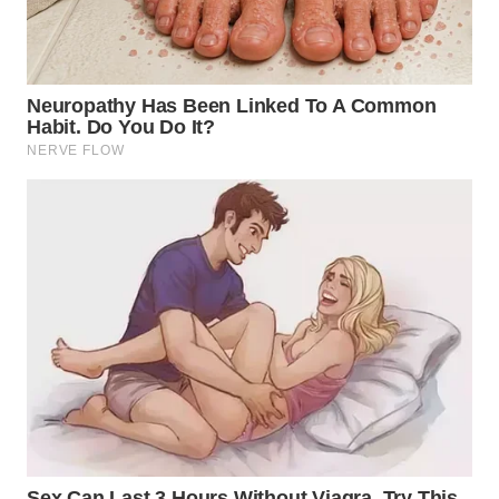
WN
PRIANGAN
TIMUR
WN
SEMARANG
WN
SOLO
WN
BOROBUDUR
WN
MADURA
WN