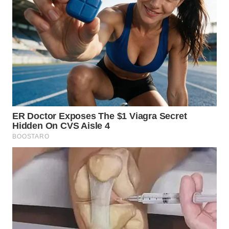
WN
SUMEDANG
WN
CIANJUR
WN
KEPULAUAN
SERIBU
WN
TANGERANG
WN
BINJAI
WN
CIREBON