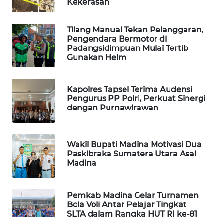
Kekerasan
SIBARAGAS
Tilang Manual Tekan Pelanggaran,
NEWS
Pengendara Bermotor di
Padangsidimpuan Mulai Tertib
Gunakan Helm
METRO
SIANTAR
NEWS
Kapolres Tapsel Terima Audensi
Pengurus PP Polri, Perkuat Sinergi
METRO
dengan Purnawirawan
MEDAN
NEWS
Wakil Bupati Madina Motivasi Dua
METRO
Paskibraka Sumatera Utara Asal
Madina
JAKARTA
NEWS
Pemkab Madina Gelar Turnamen
KRT
Bola Voli Antar Pelajar Tingkat
NEWS
SLTA dalam Rangka HUT RI ke-81