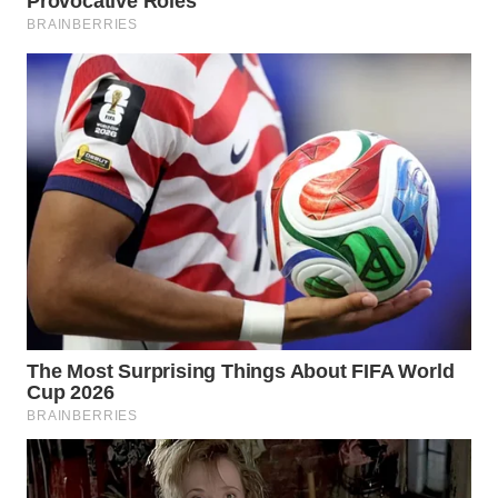
LANGKAT
WN
TAPANULI
SELATAN
WN
TANJUNG
LESUNG
WN
KARO
WN
SIMALUNGUN
WN
LABUHANBATU