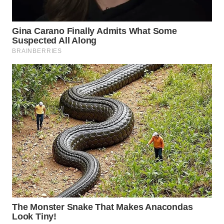
Wahana
Media
Group
WAHANA
NEWS
WAHANA
TANI
WAHANA
ADVOKAT
WAHANA
INFRASTRUKTUR
WAHANA