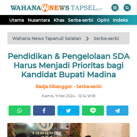
Utama
Nusantara
Khas
Serba-serbi
Opini
Indeks
WAHANA
Tutup
TV
Wahana News Tapanuli Selatan
Serba-serbi
UTAMA
Pendidikan & Pengelolaan SDA
Harus Menjadi Prioritas bagi
NUSANTARA
Kandidat Bupati Madina
Radja Sibanggor - Serba-serbi
KHAS
Kamis, 9 Mei 2024 - 12:14 WIB
SERBA-
SERBI
OPINI