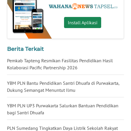
WN
KALTARA
Install Aplikasi
WN
KALSEL
Berita Terkait
WN
Pemkab Tapteng Resmikan Fasilitas Pendidikan Hasil
KALTIM
Kolaborasi Pacific Partnership 2026
WN
YBM PLN Bantu Pendidikan Santri Dhuafa di Purwakarta,
SULSEL
Dukung Semangat Menuntut Ilmu
WN
YBM PLN UP3 Purwakarta Salurkan Bantuan Pendidikan
GORONTALO
bagi Santri Dhuafa
WN
SULUT
PLN Sumedang Tingkatkan Daya Listrik Sekolah Rakyat