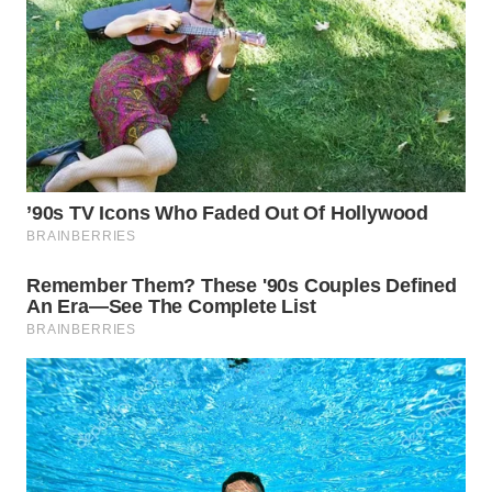
WN
PRIANGAN
TIMUR
WN
SEMARANG
WN
SOLO
WN
BOROBUDUR
WN
MADURA
WN