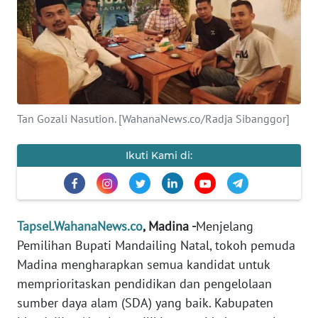
Informasi
INDEKS
BERITA
KONTAK
Tan Gozali Nasution. [WahanaNews.co/Radja Sibanggor]
KAMI
Ikuti Kami di:
INFO
IKLAN
TENTANG
Tapsel.WahanaNews.co
, Madina -
Menjelang
KAMI
Pemilihan Bupati Mandailing Natal, tokoh pemuda
Madina mengharapkan semua kandidat untuk
PEDOMAN
MEDIA
memprioritaskan pendidikan dan pengelolaan
SIBER
sumber daya alam (SDA) yang baik. Kabupaten