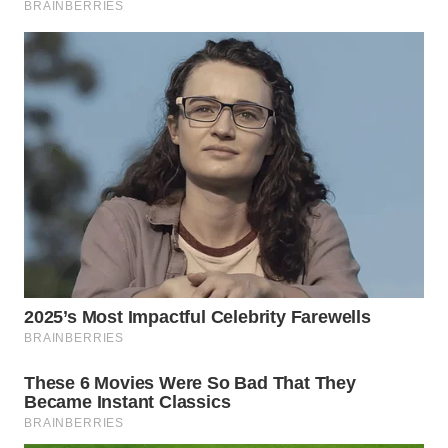
KONSUMEN
WAHANA
LISTRIK
WAHANA
TRAVEL
WAHANA
TV
WAHANANEWS
ID
WAHANANEWS
CO ID
WAHANANEWS
NET