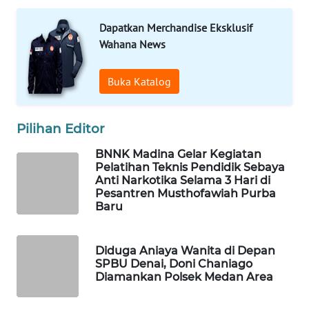
Dapatkan Merchandise Eksklusif
WAHANA
Wahana News
DESA
WISATA
Buka Katalog
LAPAK
WAHANA
Pilihan Editor
Wahana
BNNK Madina Gelar Kegiatan
Network
Pelatihan Teknis Pendidik Sebaya
Anti Narkotika Selama 3 Hari di
Pesantren Musthofawiah Purba
KONSUMEN
Baru
LISTRIK
MASYARAKAT
Diduga Aniaya Wanita di Depan
KELISTRIKAN
SPBU Denai, Doni Chaniago
Diamankan Polsek Medan Area
WALINKI