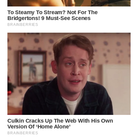
WN
SUMEDANG
WN
CIANJUR
WN
KEPULAUAN
SERIBU
WN
TANGERANG
WN
BINJAI
WN
CIREBON