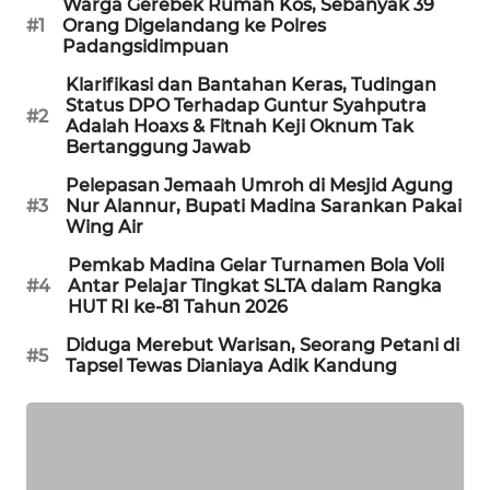
Warga Gerebek Rumah Kos, Sebanyak 39
#1
Orang Digelandang ke Polres
Padangsidimpuan
SIBARAGAS
NEWS
Klarifikasi dan Bantahan Keras, Tudingan
Status DPO Terhadap Guntur Syahputra
#2
Adalah Hoaxs & Fitnah Keji Oknum Tak
METRO
Bertanggung Jawab
SIANTAR
NEWS
Pelepasan Jemaah Umroh di Mesjid Agung
#3
Nur Alannur, Bupati Madina Sarankan Pakai
Wing Air
METRO
MEDAN
Pemkab Madina Gelar Turnamen Bola Voli
#4
Antar Pelajar Tingkat SLTA dalam Rangka
NEWS
HUT RI ke-81 Tahun 2026
Diduga Merebut Warisan, Seorang Petani di
METRO
#5
Tapsel Tewas Dianiaya Adik Kandung
JAKARTA
NEWS
KRT
NEWS