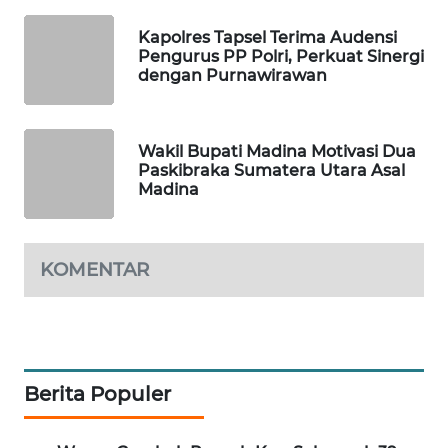
Kapolres Tapsel Terima Audensi
PORTAL
Pengurus PP Polri, Perkuat Sinergi
KONSUMEN
dengan Purnawirawan
FORWAMKI
Wakil Bupati Madina Motivasi Dua
Paskibraka Sumatera Utara Asal
ALPERKLINAS
Madina
FORJASIDA
KOMENTAR
TAMBANG
NEWS
SITUNGIR
NEWS
Berita Populer
SIDIKALANG
NEWS