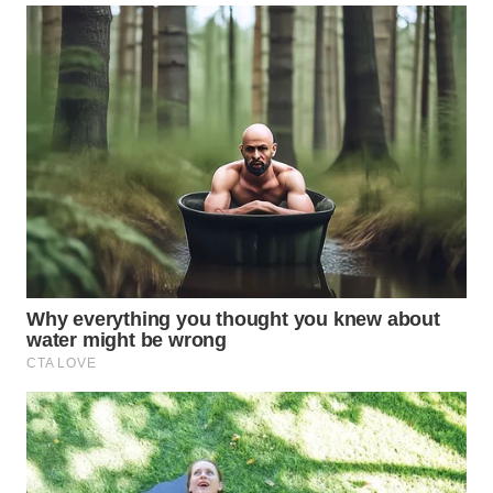
WN
INDRAMAYU
WN
KUNINGAN
WN
MAJALENGKA
WN
SUBANG
WN
SUKABUMI
WN
PURWAKARTA