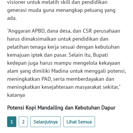
SULBAR
visioner untuk melatih skill dan pendidikan
generasi muda guna menangkap peluang yang
WN
ada.
BABEL
"Anggaran APBD, dana desa, dan CSR perusahaan
WN
harus dimaksimalkan untuk pendidikan dan
SUMBAR
pelatihan tenaga kerja sesuai dengan kebutuhan
kemajuan iptek dan pasar. Selain itu, Bupati
WN
kedepan juga harus mampu mengelola kekayaan
SUMSEL
alam yang dimiliki Madina untuk menggali potensi,
meningkatkan PAD, serta memberdayakan dan
WN
meningkatkan kesejahteraan masyarakat sekitar,"
BENGKULU
katanya
WN
Potensi Kopi Mandailing dan Kebutuhan Dapur
LAMPUNG
1
2
Selanjutnya
Lihat Semua
WN
JATENG