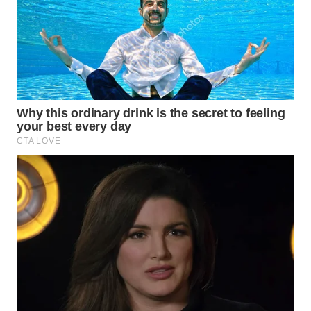
SURABAYA
WN
NATUNA
WN
BINTAN
WN
MANDALIKA
WN
LIKUPANG
WN
LABUANBAJO
WN
BORNEO