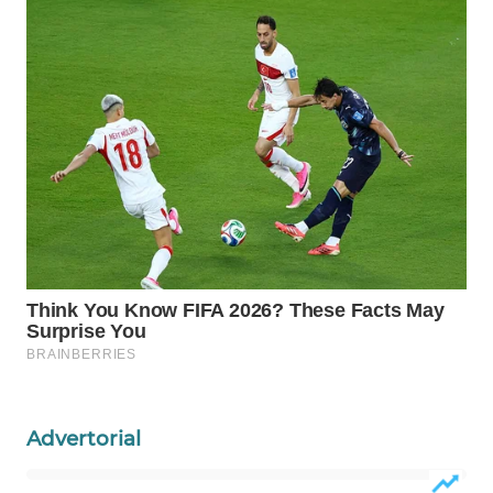
WAHANA
SPORT
WAHANA
UMKM
WAHANA
SELEB
WAHANA
PERSONA
WAHANA
OTOMOTIF
Advertorial
WAHANA
HEALTH