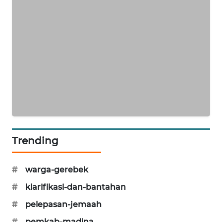
KARING
NEWS
JURNAL
MARITIM
HUMBANG
NEWS
GARONGGANG
NEWS
Trending
FISUELRI
#
warga-gerebek
ID
#
klarifikasi-dan-bantahan
ENERGI
#
pelepasan-jemaah
NEWS
#
pemkab-madina