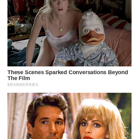
WN
TAPANULI
TENGAH
WN DELI
SERDANG
WN
TEBING
TINGGI
WN
PAKPAK
WN
KARAWANG
WN