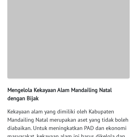
WN
BANTEN
WN
NTT
WN
KEPRI
WN
PAPUA
Mengelola Kekayaan Alam Mandailing Natal
dengan Bijak
WN
PAPUA
Kekayaan alam yang dimiliki oleh Kabupaten
BARAT
Mandailing Natal merupakan aset yang tidak boleh
diabaikan. Untuk meningkatkan PAD dan ekonomi
WN
masyarakat, kekayaan alam ini harus dikelola dan