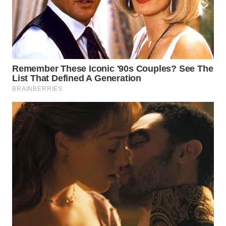
BEKASI
WN
BOGOR
WN
DEPOK
WN
TAPANULI
UTARA
WN
SAMOSIR
WN
PADANG
LAWAS