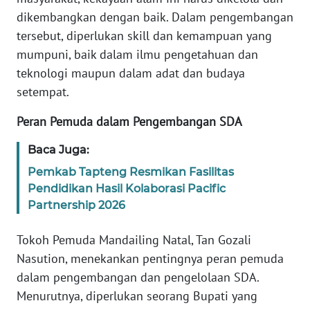
RIAU
dikembangkan dengan baik. Dalam pengembangan
tersebut, diperlukan skill dan kemampuan yang
WN
mumpuni, baik dalam ilmu pengetahuan dan
SERAMBI
teknologi maupun dalam adat dan budaya
setempat.
WN
JAMBI
Peran Pemuda dalam Pengembangan SDA
WN
Baca Juga:
SULTRA
Pemkab Tapteng Resmikan Fasilitas
Pendidikan Hasil Kolaborasi Pacific
WN
Partnership 2026
NTB
Tokoh Pemuda Mandailing Natal, Tan Gozali
WN
Nasution, menekankan pentingnya peran pemuda
SULTENG
dalam pengembangan dan pengelolaan SDA.
Menurutnya, diperlukan seorang Bupati yang
WN