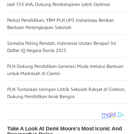
Jadi 555 kVA, Dukung Pembelajaran Lebih Optimal
WN
MALUKU
Peduli Pendidikan, YBM PLN UP3 Indramayu Berikan
Bantuan Perlengkapan Sekolah
WN
MALUT
Somalia Paling Rendah, Indonesia Urutan Berapa? Ini
Daftar IQ Negara Dunia 2025
WN
DAIRI
PLN Dukung Pendidikan Generasi Muda melalui Bantuan
untuk Madrasah di Ciamis
WN
DANAU
PLN Tuntaskan Jaringan Listrik Sekolah Rakyat di Cirebon,
TOBA
Dukung Pendidikan Anak Bangsa
WN
NIAS
WN