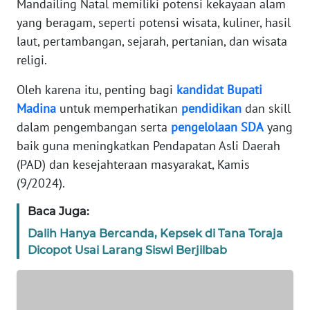
Mandailing Natal memiliki potensi kekayaan alam
REDAKSI
yang beragam, seperti potensi wisata, kuliner, hasil
laut, pertambangan, sejarah, pertanian, dan wisata
KARIR
religi.
DISCLAIMER
Oleh karena itu, penting bagi
kandidat
Bupati
Madina
untuk memperhatikan
pendidikan
dan skill
Wahana
dalam pengembangan serta
pengelolaan
SDA
yang
News
baik guna meningkatkan Pendapatan Asli Daerah
Regional
(PAD) dan kesejahteraan masyarakat, Kamis
(9/2024).
WN
SUMUT
Baca Juga:
Dalih Hanya Bercanda, Kepsek di Tana Toraja
WN
Dicopot Usai Larang Siswi Berjilbab
JAKARTA
WN
JABAR