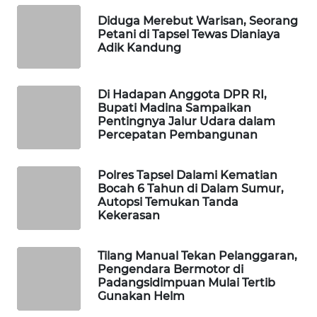
ID
Diduga Merebut Warisan, Seorang
Petani di Tapsel Tewas Dianiaya
MAWAKA
Adik Kandung
ID
MARTABAT
Di Hadapan Anggota DPR RI,
Bupati Madina Sampaikan
NET
Pentingnya Jalur Udara dalam
Percepatan Pembangunan
PLN
WATCH
Polres Tapsel Dalami Kematian
Bocah 6 Tahun di Dalam Sumur,
MKLI
Autopsi Temukan Tanda
Kekerasan
LPKKI
Tilang Manual Tekan Pelanggaran,
Pengendara Bermotor di
LKKI
Padangsidimpuan Mulai Tertib
Gunakan Helm
KOPEKLIN