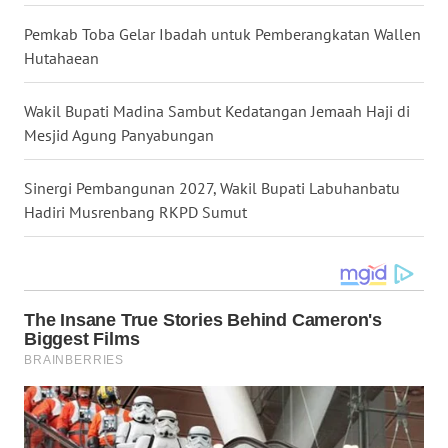
LANGKAT
Pemkab Toba Gelar Ibadah untuk Pemberangkatan Wallen
Hutahaean
WN
TAPANULI
SELATAN
Wakil Bupati Madina Sambut Kedatangan Jemaah Haji di
Mesjid Agung Panyabungan
WN
TANJUNG
Sinergi Pembangunan 2027, Wakil Bupati Labuhanbatu
LESUNG
Hadiri Musrenbang RKPD Sumut
WN
KARO
WN
SIMALUNGUN
WN
LABUHANBATU