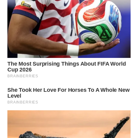
BEKASI
WN
BOGOR
WN
DEPOK
WN
TAPANULI
UTARA
WN
SAMOSIR
WN
PADANG
LAWAS