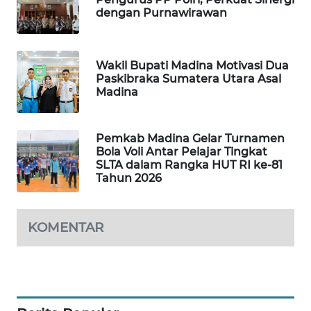
dengan Purnawirawan
PORTAL
KONSUMEN
Wakil Bupati Madina Motivasi Dua
Paskibraka Sumatera Utara Asal
FORWAMKI
Madina
ALPERKLINAS
Pemkab Madina Gelar Turnamen
Bola Voli Antar Pelajar Tingkat
FORJASIDA
SLTA dalam Rangka HUT RI ke-81
Tahun 2026
TAMBANG
NEWS
KOMENTAR
SITUNGIR
NEWS
SIDIKALANG
NEWS