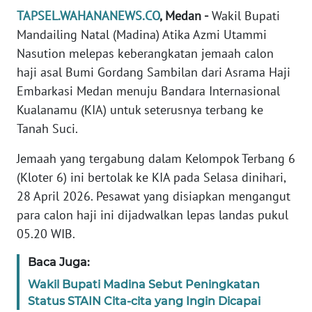
REDAKSI
TAPSEL.WAHANANEWS.CO
, Medan -
Wakil Bupati
Mandailing Natal (Madina) Atika Azmi Utammi
KARIR
Nasution melepas keberangkatan jemaah calon
haji asal Bumi Gordang Sambilan dari Asrama Haji
DISCLAIMER
Embarkasi Medan menuju Bandara Internasional
Kualanamu (KIA) untuk seterusnya terbang ke
Wahana
Tanah Suci.
News
Regional
Jemaah yang tergabung dalam Kelompok Terbang 6
(Kloter 6) ini bertolak ke KIA pada Selasa dinihari,
WN
28 April 2026. Pesawat yang disiapkan mengangut
SUMUT
para calon haji ini dijadwalkan lepas landas pukul
05.20 WIB.
WN
JAKARTA
Baca Juga:
Wakil Bupati Madina Sebut Peningkatan
WN
Status STAIN Cita-cita yang Ingin Dicapai
JABAR