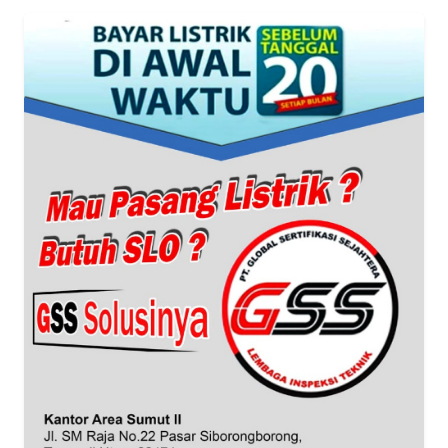
WN
BANTEN
WN
NTT
WN
KEPRI
WN
PAPUA
WN
PAPUA
BARAT
WN