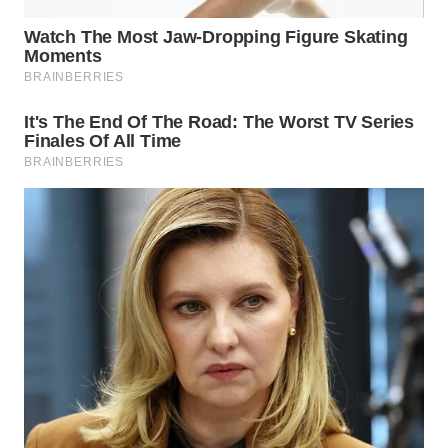
KONSUMEN
WAHANA
LISTRIK
WAHANA
TRAVEL
WAHANA
TV
WAHANANEWS
ID
WAHANANEWS
CO ID
WAHANANEWS
NET