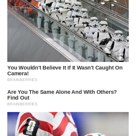
WN
TAPANULI
TENGAH
WN DELI
SERDANG
WN
TEBING
TINGGI
WN
PAKPAK
WN
KARAWANG
WN