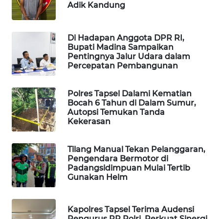
ID
Adik Kandung
MAWAKA
Di Hadapan Anggota DPR RI,
ID
Bupati Madina Sampaikan
Pentingnya Jalur Udara dalam
MARTABAT
Percepatan Pembangunan
NET
Polres Tapsel Dalami Kematian
PLN
Bocah 6 Tahun di Dalam Sumur,
WATCH
Autopsi Temukan Tanda
Kekerasan
MKLI
Tilang Manual Tekan Pelanggaran,
Pengendara Bermotor di
LPKKI
Padangsidimpuan Mulai Tertib
Gunakan Helm
LKKI
Kapolres Tapsel Terima Audensi
KOPEKLIN
Pengurus PP Polri, Perkuat Sinergi