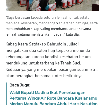
SULBAR
WN
"Saya berpesan kepada seluruh jemaah untuk selalu
BABEL
menjaga kesehatan, mendengarkan arahan petugas, serta
menumbuhkan sikap saling membantu antar-sesama
WN
jemaah selama menjalankan ibadah," kata dia.
SUMBAR
Kabag Kesra Setdakab Bahruddin Juliadi
WN
mengatakan dua calon haji terpaksa menunda
SUMSEL
keberangatan karena kondisi kesehatan belum
mendukung untuk terbang ke Tanah Suci.
WN
Keduaanya, yang merupakan pasangan suami istri,
BENGKULU
akan berangkat bersama kloter berikutnya.
WN
Baca Juga:
LAMPUNG
Wakil Bupati Madina Ikut Penerbangan
Pertama Wings Air Rute Bandara Kualanamu
WN
Medan Menuju Bandara Abdul Haris Nasution
JATENG