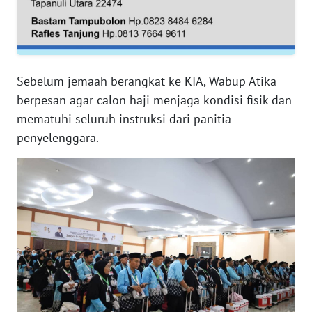
RIAU
WN
SERAMBI
Sebelum jemaah berangkat ke KIA, Wabup Atika
WN
berpesan agar calon haji menjaga kondisi fisik dan
JAMBI
mematuhi seluruh instruksi dari panitia
penyelenggara.
WN
SULTRA
WN
NTB
WN
SULTENG
WN