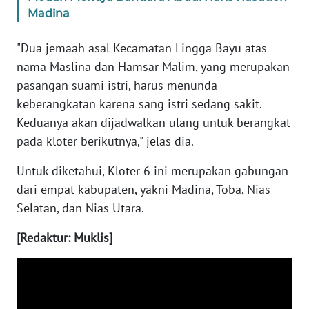
Madina
WN
"Dua jemaah asal Kecamatan Lingga Bayu atas
NUSANTARA
nama Maslina dan Hamsar Malim, yang merupakan
pasangan suami istri, harus menunda
WN
JOGJA
keberangkatan karena sang istri sedang sakit.
Keduanya akan dijadwalkan ulang untuk berangkat
WN
pada kloter berikutnya," jelas dia.
JATIM
Untuk diketahui, Kloter 6 ini merupakan gabungan
WN
dari empat kabupaten, yakni Madina, Toba, Nias
BALI
Selatan, dan Nias Utara.
[Redaktur: Muklis]
WN
KALBAR
WN
KALTENG