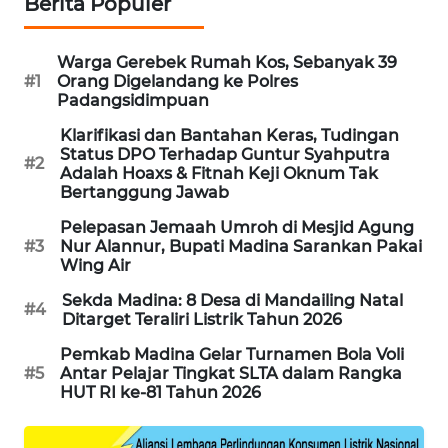
Berita Populer
SIBARAGAS
Warga Gerebek Rumah Kos, Sebanyak 39
NEWS
#1
Orang Digelandang ke Polres
Padangsidimpuan
METRO
Klarifikasi dan Bantahan Keras, Tudingan
SIANTAR
Status DPO Terhadap Guntur Syahputra
#2
NEWS
Adalah Hoaxs & Fitnah Keji Oknum Tak
Bertanggung Jawab
METRO
Pelepasan Jemaah Umroh di Mesjid Agung
MEDAN
#3
Nur Alannur, Bupati Madina Sarankan Pakai
NEWS
Wing Air
Sekda Madina: 8 Desa di Mandailing Natal
#4
METRO
Ditarget Teraliri Listrik Tahun 2026
JAKARTA
Pemkab Madina Gelar Turnamen Bola Voli
NEWS
#5
Antar Pelajar Tingkat SLTA dalam Rangka
HUT RI ke-81 Tahun 2026
KRT
NEWS