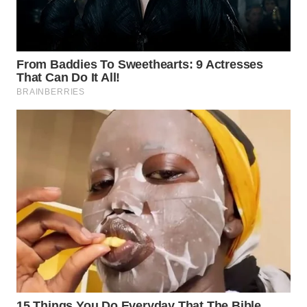
WN
INDRAMAYU
WN
KUNINGAN
WN
MAJALENGKA
WN
SUBANG
WN
SUKABUMI
WN
PURWAKARTA