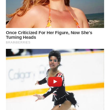
Wahana
Media
Group
WAHANA
NEWS
WAHANA
TANI
WAHANA
ADVOKAT
WAHANA
INFRASTRUKTUR
WAHANA