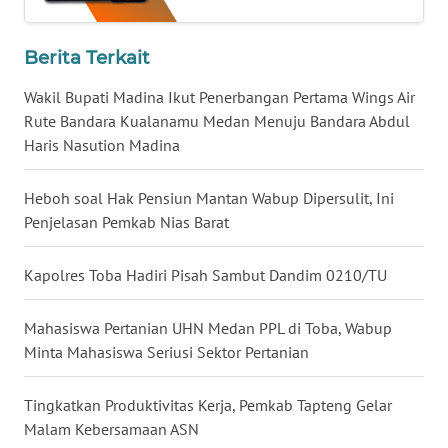
WN
Berita Terkait
MALUKU
Wakil Bupati Madina Ikut Penerbangan Pertama Wings Air
WN
Rute Bandara Kualanamu Medan Menuju Bandara Abdul
MALUT
Haris Nasution Madina
WN
Heboh soal Hak Pensiun Mantan Wabup Dipersulit, Ini
DAIRI
Penjelasan Pemkab Nias Barat
WN
Kapolres Toba Hadiri Pisah Sambut Dandim 0210/TU
DANAU
TOBA
Mahasiswa Pertanian UHN Medan PPL di Toba, Wabup
Minta Mahasiswa Seriusi Sektor Pertanian
WN
NIAS
Tingkatkan Produktivitas Kerja, Pemkab Tapteng Gelar
Malam Kebersamaan ASN
WN