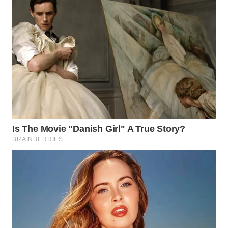
SURABAYA
WN
NATUNA
WN
BINTAN
WN
MANDALIKA
WN
LIKUPANG
WN
LABUANBAJO
WN
BORNEO