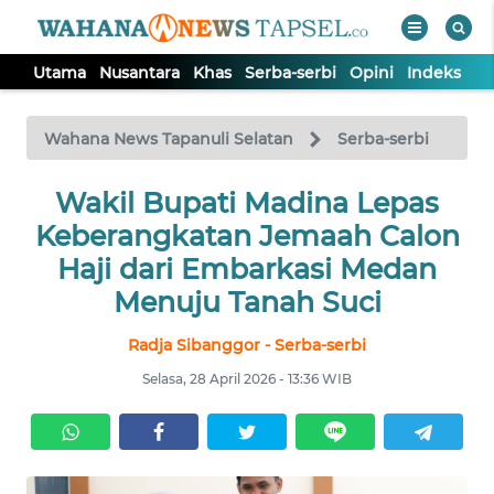
Utama
Nusantara
Khas
Serba-serbi
Opini
Indeks
WAHANA
Tutup
TV
Wahana News Tapanuli Selatan
Serba-serbi
UTAMA
Wakil Bupati Madina Lepas
Keberangkatan Jemaah Calon
NUSANTARA
Haji dari Embarkasi Medan
Menuju Tanah Suci
KHAS
Radja Sibanggor - Serba-serbi
Selasa, 28 April 2026 - 13:36 WIB
SERBA-
SERBI
OPINI