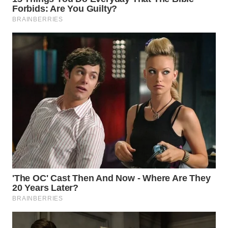
WN
PRIANGAN
TIMUR
WN
SEMARANG
WN
SOLO
WN
BOROBUDUR
WN
MADURA
WN