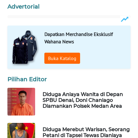
Advertorial
WAHANA
DESA
WISATA
Dapatkan Merchandise Eksklusif
Wahana News
LAPAK
WAHANA
Buka Katalog
Wahana
Network
Pilihan Editor
KONSUMEN
LISTRIK
Diduga Aniaya Wanita di Depan
SPBU Denai, Doni Chaniago
Diamankan Polsek Medan Area
MASYARAKAT
KELISTRIKAN
Diduga Merebut Warisan, Seorang
WALINKI
Petani di Tapsel Tewas Dianiaya