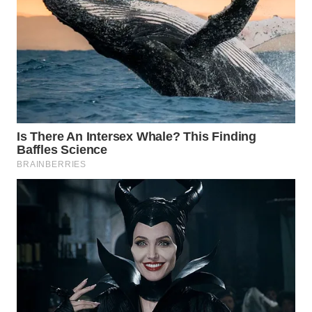
WN
SUMEDANG
WN
CIANJUR
WN
KEPULAUAN
SERIBU
WN
TANGERANG
WN
BINJAI
WN
CIREBON