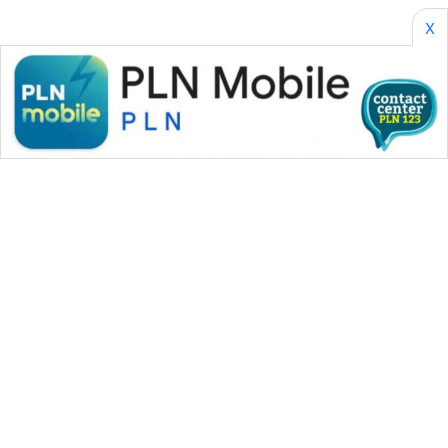
X
WAHANA MEDIA GROUP
|
|
|
WAHANA NEWS co
WAHANA TANI
WAHANA ADVOKAT
|
|
WAHANA INFRASTRUKTUR
WAHANA KONSUMEN