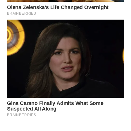
WAHANA
SPORT
WAHANA
UMKM
WAHANA
SELEB
WAHANA
PERSONA
WAHANA
OTOMOTIF
WAHANA
HEALTH