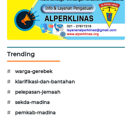
KARING
NEWS
JURNAL
MARITIM
Trending
HUMBANG
NEWS
#
warga-gerebek
GARONGGANG
#
klarifikasi-dan-bantahan
NEWS
#
pelepasan-jemaah
FISUELRI
#
sekda-madina
ID
#
pemkab-madina
ENERGI
NEWS