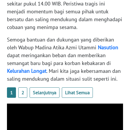
sekitar pukul 14.00 WIB. Peristiwa tragis ini
menjadi momentum bagi semua pihak untuk
WN
bersatu dan saling mendukung dalam menghadapi
NUSANTARA
cobaan yang menimpa sesama.
WN
Semoga bantuan dan dukungan yang diberikan
JOGJA
oleh Wabup Madina Atika Azmi Utammi
Nasution
dapat meringankan beban dan memberikan
WN
semangat baru bagi para korban kebakaran di
JATIM
Kelurahan
Longat
. Mari kita jaga kebersamaan dan
saling mendukung dalam situasi sulit seperti ini.
WN
BALI
1
2
Selanjutnya
Lihat Semua
WN
KALBAR
WN
KALTENG