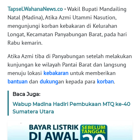
REDAKSI
Tapsel.WahanaNews.co
-
Wakil Bupati Mandailing
Natal (Madina), Atika Azmi Utammi Nasution,
KARIR
mengunjungi korban kebakaran di Kelurahan
Longat, Kecamatan Panyabungan Barat, pada hari
DISCLAIMER
Rabu kemarin.
Wahana
Atika Azmi tiba di Panyabungan setelah melakukan
News
kunjungan ke wilayah Pantai Barat dan langsung
Regional
menuju lokasi
kebakaran
untuk memberikan
bantuan
dan
dukung
an kepada para
korban
.
WN
SUMUT
Baca Juga:
Wabup Madina Hadiri Pembukaan MTQ ke-40
WN
Sumatera Utara
JAKARTA
WN
JABAR