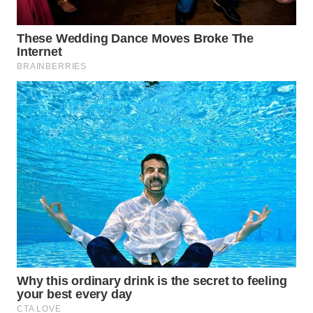
BEKASI
WN
BOGOR
WN
DEPOK
WN
TAPANULI
UTARA
WN
SAMOSIR
WN
PADANG
LAWAS