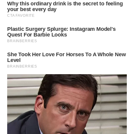
SURABAYA
WN
NATUNA
WN
BINTAN
WN
MANDALIKA
WN
LIKUPANG
WN
LABUANBAJO
WN
BORNEO