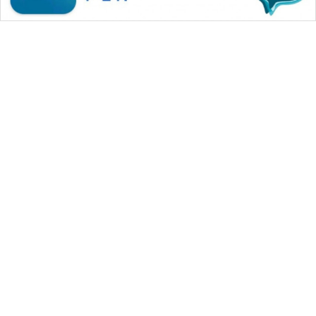
WAHANA MEDIA GROUP
|
|
|
WAHANA NEWS co
WAHANA TANI
WAHANA ADVOKAT
|
|
WAHANA INFRASTRUKTUR
WAHANA KONSUMEN
|
|
|
WAHANA LISTRIK
WAHANA TRAVEL
WAHANA TV
|
|
|
WAHANANEWS id
WAHANANEWS CO ID
WAHANANEWS NET
|
|
|
WAHANA SPORT ID
Wahana UMKM
Wahana Seleb
|
|
|
Wahana Persona
Wahana Otomotif
Wahana Health
|
Wahana Desa Wisata
Lapak Wahana