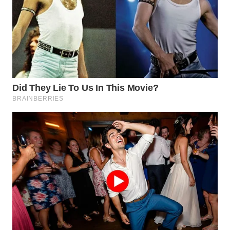
WN
TAPANULI
TENGAH
WN DELI
SERDANG
WN
TEBING
TINGGI
WN
PAKPAK
WN
KARAWANG
WN