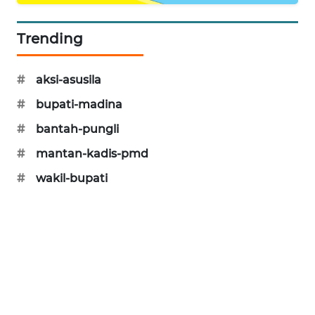
CILEUNGSI
Trending
NEWS
BERKAT
#
aksi-asusila
NEWS
#
bupati-madina
BERAMPU
#
bantah-pungli
NEWS
#
mantan-kadis-pmd
#
wakil-bupati
ANUGERAH
NEWS
AKHLAK
ID
PERAPKI
NEWS