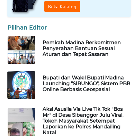
ID
Buka Katalog
MAWAKA
ID
Pilihan Editor
MARTABAT
Pemkab Madina Berkomitmen
NET
Penyerahan Bantuan Sesuai
Aturan dan Tepat Sasaran
PLN
WATCH
Bupati dan Wakil Bupati Madina
Launching "SIBUNGO", Sistem PBB
MKLI
Online Berbasis Geospasial
LPKKI
Aksi Asusila Via Live Tik Tok "Bos
Mr" di Desa Sibanggor Julu Viral,
LKKI
Tokoh Masyarakat Setempat
Laporkan ke Polres Mandailing
Natal
KOPEKLIN