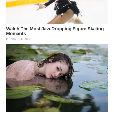
WN
PRIANGAN
TIMUR
WN
SEMARANG
WN
SOLO
WN
BOROBUDUR
WN
MADURA
WN