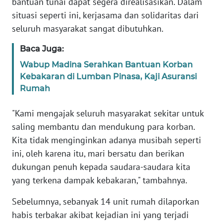
SULBAR
bantuan tunai dapat segera direalisasikan. Dalam
situasi seperti ini, kerjasama dan solidaritas dari
WN
seluruh masyarakat sangat dibutuhkan.
BABEL
Baca Juga:
WN
Wabup Madina Serahkan Bantuan Korban
SUMBAR
Kebakaran di Lumban Pinasa, Kaji Asuransi
Rumah
WN
SUMSEL
"Kami mengajak seluruh masyarakat sekitar untuk
saling membantu dan mendukung para korban.
WN
Kita tidak menginginkan adanya musibah seperti
BENGKULU
ini, oleh karena itu, mari bersatu dan berikan
dukungan penuh kepada saudara-saudara kita
WN
yang terkena dampak kebakaran," tambahnya.
LAMPUNG
Sebelumnya, sebanyak 14 unit rumah dilaporkan
WN
habis terbakar akibat kejadian ini yang terjadi
JATENG