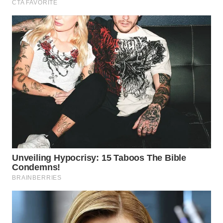
KONSUMEN
WAHANA
LISTRIK
WAHANA
TRAVEL
WAHANA
TV
WAHANANEWS
ID
WAHANANEWS
CO ID
WAHANANEWS
NET