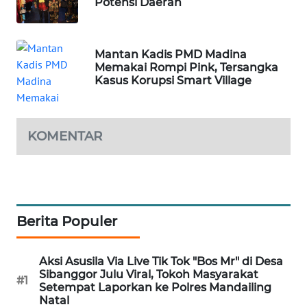
Potensi Daerah
SIBARAGAS
NEWS
Mantan Kadis PMD Madina
Memakai Rompi Pink, Tersangka
Kasus Korupsi Smart Village
METRO
SIANTAR
NEWS
KOMENTAR
METRO
MEDAN
NEWS
METRO
Berita Populer
JAKARTA
NEWS
Aksi Asusila Via Live Tik Tok "Bos Mr" di Desa
Sibanggor Julu Viral, Tokoh Masyarakat
#1
KRT
Setempat Laporkan ke Polres Mandailing
NEWS
Natal