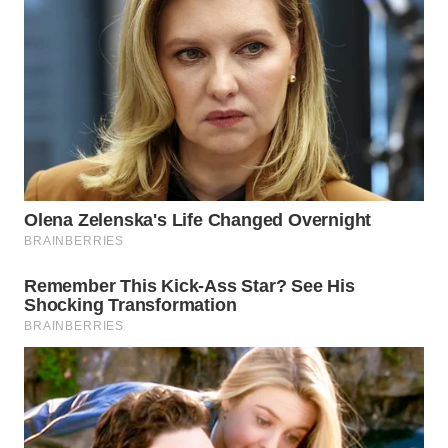
WAHANA
SPORT
WAHANA
UMKM
WAHANA
SELEB
WAHANA
PERSONA
WAHANA
OTOMOTIF
WAHANA
HEALTH