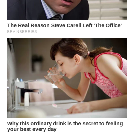
Wahana
Media
Group
WAHANA
NEWS
WAHANA
TANI
WAHANA
ADVOKAT
WAHANA
INFRASTRUKTUR
WAHANA