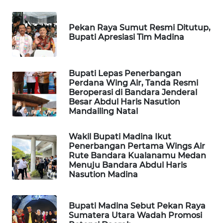
PORTAL
Pekan Raya Sumut Resmi Ditutup,
KONSUMEN
Bupati Apresiasi Tim Madina
FORWAMKI
Bupati Lepas Penerbangan
Perdana Wing Air, Tanda Resmi
ALPERKLINAS
Beroperasi di Bandara Jenderal
Besar Abdul Haris Nasution
Mandailing Natal
FORJASIDA
Wakil Bupati Madina Ikut
TAMBANG
Penerbangan Pertama Wings Air
NEWS
Rute Bandara Kualanamu Medan
Menuju Bandara Abdul Haris
Nasution Madina
SITUNGIR
NEWS
Bupati Madina Sebut Pekan Raya
SIDIKALANG
Sumatera Utara Wadah Promosi
NEWS