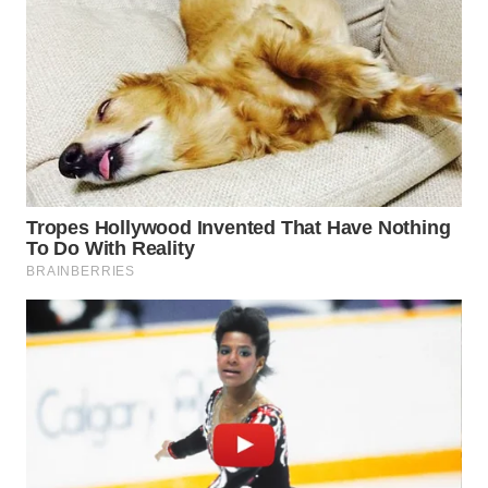
WN
INDRAMAYU
WN
KUNINGAN
WN
MAJALENGKA
WN
SUBANG
WN
SUKABUMI
WN
PURWAKARTA