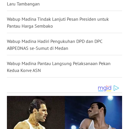
LANGKAT
Laru Tambangan
WN
Wabup Madina Tindak Lanjuti Pesan Presiden untuk
TAPANULI
Pantau Harga Sembako
SELATAN
Wabup Madina Hadiri Pengukuhan DPD dan DPC
WN
ABPEDNAS se-Sumut di Medan
TANJUNG
LESUNG
Wabup Madina Pantau Langsung Pelaksanaan Pekan
Kedua Korve ASN
WN
KARO
WN
SIMALUNGUN
WN
LABUHANBATU