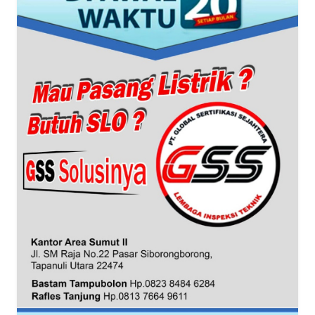
WN
BANTEN
WN
NTT
WN
KEPRI
WN
PAPUA
WN
PAPUA
BARAT
WN