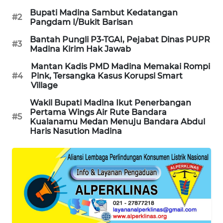
Bupati Madina Sambut Kedatangan
#2
KARING
Pangdam I/Bukit Barisan
NEWS
Bantah Pungli P3-TGAI, Pejabat Dinas PUPR
#3
Madina Kirim Hak Jawab
JURNAL
MARITIM
Mantan Kadis PMD Madina Memakai Rompi
#4
Pink, Tersangka Kasus Korupsi Smart
Village
HUMBANG
Wakil Bupati Madina Ikut Penerbangan
NEWS
Pertama Wings Air Rute Bandara
#5
Kualanamu Medan Menuju Bandara Abdul
GARONGGANG
Haris Nasution Madina
NEWS
FISUELRI
ID
ENERGI
NEWS