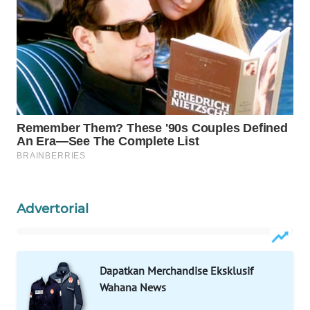
WAHANA
DESA
WISATA
LAPAK
WAHANA
Wahana
Network
KONSUMEN
Advertorial
LISTRIK
MASYARAKAT
KELISTRIKAN
Dapatkan Merchandise Eksklusif
Wahana News
WALINKI