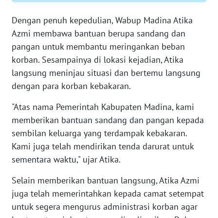
RIAU
Dengan penuh kepedulian, Wabup Madina Atika
WN
Azmi membawa bantuan berupa sandang dan
SERAMBI
pangan untuk membantu meringankan beban
korban. Sesampainya di lokasi kejadian, Atika
WN
langsung meninjau situasi dan bertemu langsung
JAMBI
dengan para korban kebakaran.
WN
"Atas nama Pemerintah Kabupaten Madina, kami
SULTRA
memberikan bantuan sandang dan pangan kepada
sembilan keluarga yang terdampak kebakaran.
WN
Kami juga telah mendirikan tenda darurat untuk
NTB
sementara waktu," ujar Atika.
WN
Selain memberikan bantuan langsung, Atika Azmi
SULTENG
juga telah memerintahkan kepada camat setempat
untuk segera mengurus administrasi korban agar
WN