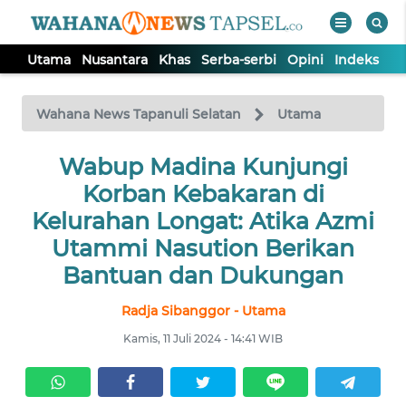
Utama
Nusantara
Khas
Serba-serbi
Opini
Indeks
WAHANA
Tutup
TV
Wahana News Tapanuli Selatan
Utama
UTAMA
Wabup Madina Kunjungi
Korban Kebakaran di
NUSANTARA
Kelurahan Longat: Atika Azmi
Utammi Nasution Berikan
KHAS
Bantuan dan Dukungan
Radja Sibanggor - Utama
SERBA-
SERBI
Kamis, 11 Juli 2024 - 14:41 WIB
OPINI