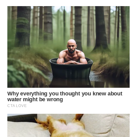
WN
SUMEDANG
WN
CIANJUR
WN
KEPULAUAN
SERIBU
WN
TANGERANG
WN
BINJAI
WN
CIREBON