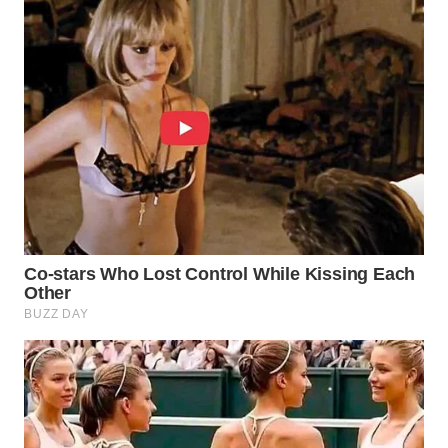
Wahana
Media
Group
WAHANA
NEWS
WAHANA
TANI
WAHANA
ADVOKAT
WAHANA
INFRASTRUKTUR
WAHANA