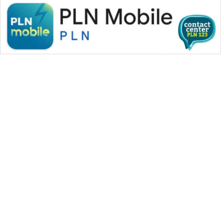
WAHANA MEDIA GROUP
|
|
|
WAHANA NEWS co
WAHANA TANI
WAHANA ADVOKAT
|
|
WAHANA INFRASTRUKTUR
WAHANA KONSUMEN
|
|
|
WAHANA LISTRIK
WAHANA TRAVEL
WAHANA TV
|
|
|
WAHANANEWS id
WAHANANEWS CO ID
WAHANANEWS NET