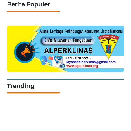
Berita Populer
KARING
NEWS
JURNAL
MARITIM
HUMBANG
NEWS
GARONGGANG
NEWS
Trending
FISUELRI
ID
ENERGI
NEWS