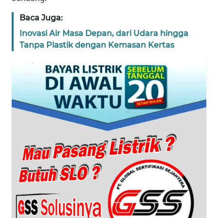
Baca Juga:
WN
BANTEN
Inovasi Air Masa Depan, dari Udara hingga
Tanpa Plastik dengan Kemasan Kertas
WN
NTT
WN
KEPRI
WN
PAPUA
WN
PAPUA
BARAT
WN