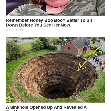
WAHANA
SPORT
WAHANA
UMKM
WAHANA
SELEB
WAHANA
PERSONA
WAHANA
OTOMOTIF
WAHANA
HEALTH