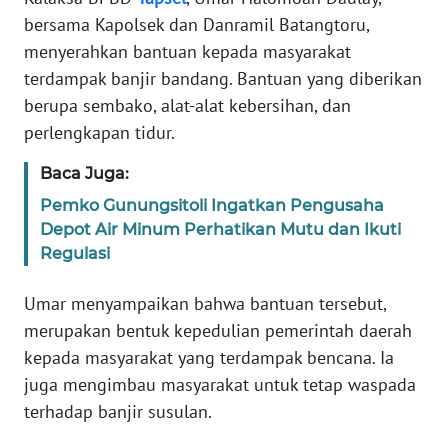
SULBAR
bersama Kapolsek dan Danramil Batangtoru,
menyerahkan bantuan kepada masyarakat
WN
BABEL
terdampak banjir bandang. Bantuan yang diberikan
berupa sembako, alat-alat kebersihan, dan
WN
perlengkapan tidur.
SUMBAR
Baca Juga:
WN
Pemko Gunungsitoli Ingatkan Pengusaha
SUMSEL
Depot Air Minum Perhatikan Mutu dan Ikuti
Regulasi
WN
BENGKULU
Umar menyampaikan bahwa bantuan tersebut,
merupakan bentuk kepedulian pemerintah daerah
WN
kepada masyarakat yang terdampak bencana. Ia
LAMPUNG
juga mengimbau masyarakat untuk tetap waspada
terhadap banjir susulan.
WN
JATENG