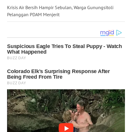
LANGKAT
Krisis Air Bersih Hampir Sebulan, Warga Gunungsitoli
Pelanggan PDAM Menjerit
WN
TAPANULI
SELATAN
WN
TANJUNG
LESUNG
WN
KARO
WN
SIMALUNGUN
WN
LABUHANBATU