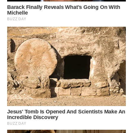
SURABAYA
WN
NATUNA
WN
BINTAN
WN
MANDALIKA
WN
LIKUPANG
WN
LABUANBAJO
WN
BORNEO