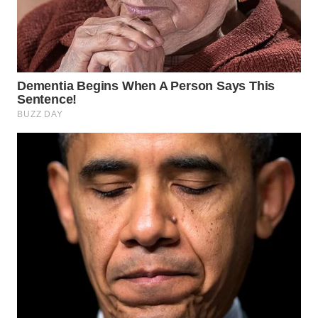
WN
PRIANGAN
TIMUR
WN
SEMARANG
WN
SOLO
WN
BOROBUDUR
WN
MADURA
WN