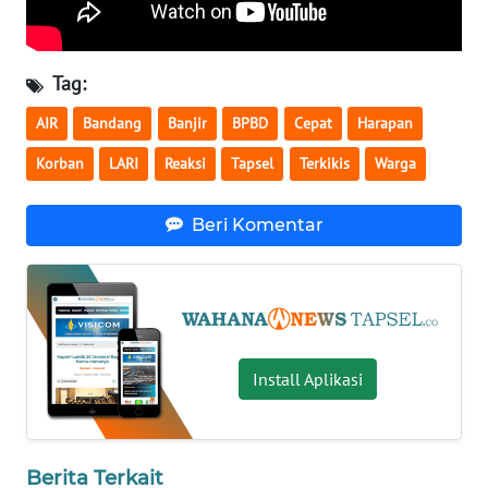
WN
KALTARA
Tag:
AIR
Bandang
Banjir
BPBD
Cepat
Harapan
WN
KALSEL
Korban
LARI
Reaksi
Tapsel
Terkikis
Warga
WN
Beri Komentar
KALTIM
WN
SULSEL
WN
Install Aplikasi
GORONTALO
WN
Berita Terkait
SULUT