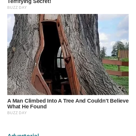
WAHANA
DESA
WISATA
LAPAK
WAHANA
Wahana
Network
KONSUMEN
LISTRIK
MASYARAKAT
KELISTRIKAN
WALINKI