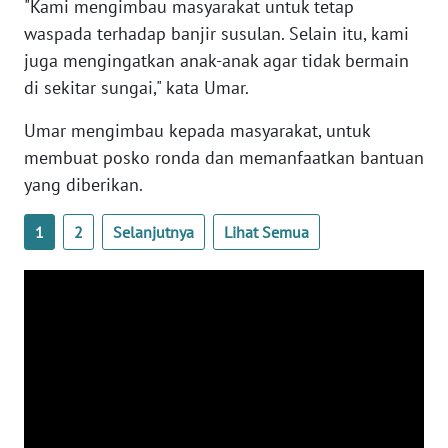
"Kami mengimbau masyarakat untuk tetap
waspada terhadap banjir susulan. Selain itu, kami
WN
juga mengingatkan anak-anak agar tidak bermain
NUSANTARA
di sekitar sungai," kata Umar.
WN
Umar mengimbau kepada masyarakat, untuk
JOGJA
membuat posko ronda dan memanfaatkan bantuan
yang diberikan.
WN
JATIM
1
2
Selanjutnya
Lihat Semua
WN
BALI
WN
KALBAR
WN
KALTENG