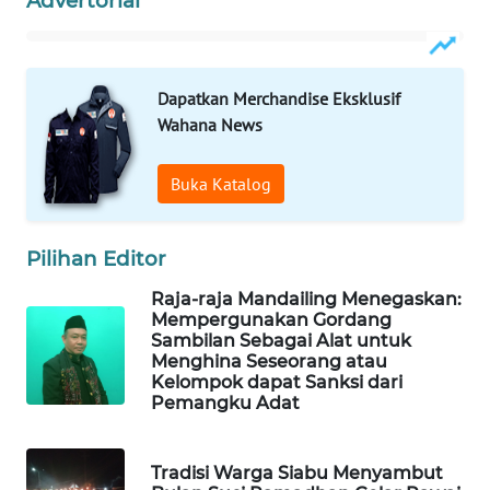
Advertorial
ID
MAWAKA
ID
Dapatkan Merchandise Eksklusif
Wahana News
MARTABAT
NET
Buka Katalog
PLN
WATCH
Pilihan Editor
Raja-raja Mandailing Menegaskan:
MKLI
Mempergunakan Gordang
Sambilan Sebagai Alat untuk
Menghina Seseorang atau
LPKKI
Kelompok dapat Sanksi dari
Pemangku Adat
LKKI
Tradisi Warga Siabu Menyambut
KOPEKLIN