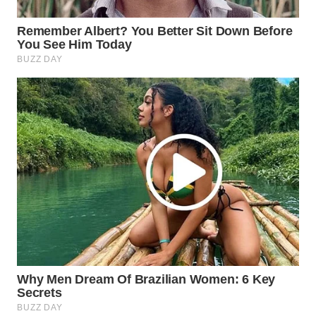
BEKASI
WN
BOGOR
WN
DEPOK
WN
TAPANULI
UTARA
WN
SAMOSIR
WN
PADANG
LAWAS