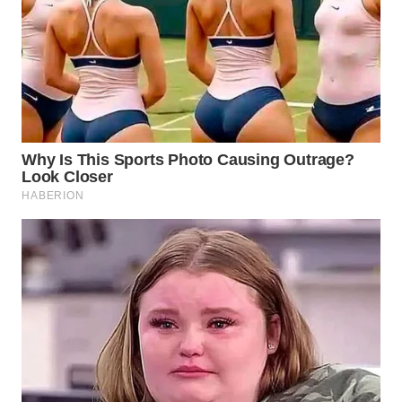
KONSUMEN
WAHANA
LISTRIK
WAHANA
TRAVEL
WAHANA
TV
WAHANANEWS
ID
WAHANANEWS
CO ID
WAHANANEWS
NET