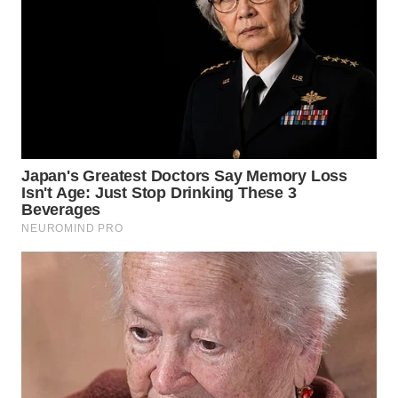
WN
INDRAMAYU
WN
KUNINGAN
WN
MAJALENGKA
WN
SUBANG
WN
SUKABUMI
WN
PURWAKARTA