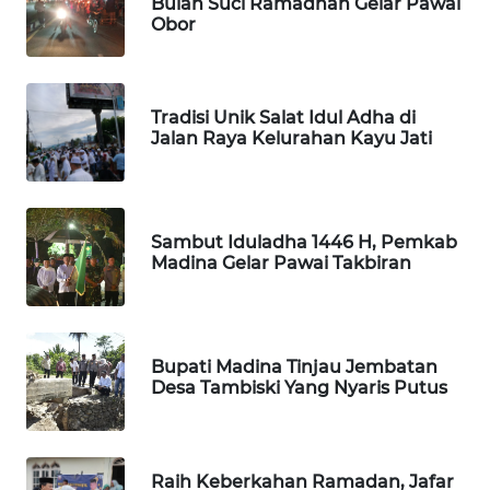
Bulan Suci Ramadhan Gelar Pawai
Obor
PORTAL
KONSUMEN
Tradisi Unik Salat Idul Adha di
FORWAMKI
Jalan Raya Kelurahan Kayu Jati
ALPERKLINAS
Sambut Iduladha 1446 H, Pemkab
FORJASIDA
Madina Gelar Pawai Takbiran
TAMBANG
NEWS
Bupati Madina Tinjau Jembatan
SITUNGIR
Desa Tambiski Yang Nyaris Putus
NEWS
SIDIKALANG
Raih Keberkahan Ramadan, Jafar
NEWS