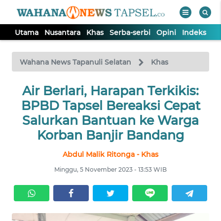
Utama
Nusantara
Khas
Serba-serbi
Opini
Indeks
WAHANA
Tutup
TV
Wahana News Tapanuli Selatan
Khas
UTAMA
Air Berlari, Harapan Terkikis:
BPBD Tapsel Bereaksi Cepat
NUSANTARA
Salurkan Bantuan ke Warga
Korban Banjir Bandang
KHAS
Abdul Malik Ritonga - Khas
Minggu, 5 November 2023 - 13:53 WIB
SERBA-
SERBI
OPINI