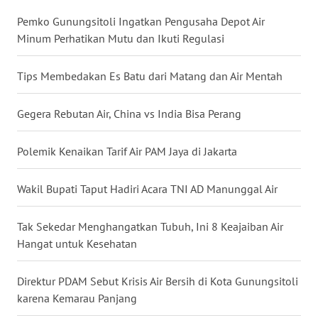
Pemko Gunungsitoli Ingatkan Pengusaha Depot Air
WN
Minum Perhatikan Mutu dan Ikuti Regulasi
MALUKU
Tips Membedakan Es Batu dari Matang dan Air Mentah
WN
MALUT
Gegera Rebutan Air, China vs India Bisa Perang
WN
DAIRI
Polemik Kenaikan Tarif Air PAM Jaya di Jakarta
WN
Wakil Bupati Taput Hadiri Acara TNI AD Manunggal Air
DANAU
TOBA
Tak Sekedar Menghangatkan Tubuh, Ini 8 Keajaiban Air
Hangat untuk Kesehatan
WN
NIAS
Direktur PDAM Sebut Krisis Air Bersih di Kota Gunungsitoli
karena Kemarau Panjang
WN