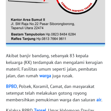
RIAU
WN
SERAMBI
WN
JAMBI
WN
Akibat banjir bandang, sebanyak 83 kepala
SULTRA
keluarga (KK) terdampak dan mengalami kerugian
materil. Fasilitas umum seperti jalan, pembatas
WN
NTB
jalan, dan rumah
warga
juga rusak.
BPBD
, Polsek, Koramil, Camat, dan masyarakat
WN
setempat telah melakukan gotong royong
SULTENG
membersihkan pemukiman warga dan saluran
air
.
WN
Kalaksa BPBD
Tapsel
, Umar Halomoan Daulay,