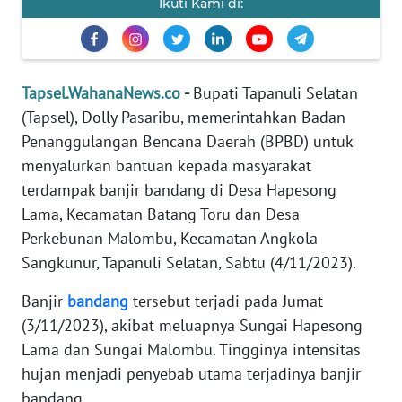
Ikuti Kami di:
REDAKSI
KARIR
Tapsel.WahanaNews.co
-
Bupati Tapanuli Selatan
DISCLAIMER
(Tapsel), Dolly Pasaribu, memerintahkan Badan
Penanggulangan Bencana Daerah (BPBD) untuk
Wahana
menyalurkan bantuan kepada masyarakat
News
terdampak banjir bandang di Desa Hapesong
Regional
Lama, Kecamatan Batang Toru dan Desa
Perkebunan Malombu, Kecamatan Angkola
WN
SUMUT
Sangkunur, Tapanuli Selatan, Sabtu (4/11/2023).
Banjir
bandang
tersebut terjadi pada Jumat
WN
(3/11/2023), akibat meluapnya Sungai Hapesong
JAKARTA
Lama dan Sungai Malombu. Tingginya intensitas
hujan menjadi penyebab utama terjadinya banjir
WN
JABAR
bandang.