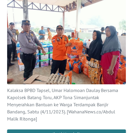
Informasi
INDEKS
BERITA
KONTAK
KAMI
INFO
IKLAN
TENTANG
Kalaksa BPBD Tapsel, Umar Halomoan Daulay Bersama
KAMI
Kapolsek Batang Toru, AKP Tona Simanjuntak
Menyerahkan Bantuan ke Warga Terdampak Banjir
PEDOMAN
Bandang, Sabtu (4/11/2023). [WahanaNews.co/Abdul
MEDIA
Malik Ritonga]
SIBER