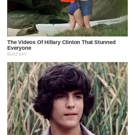
WN
TAPANULI
TENGAH
WN DELI
SERDANG
WN
TEBING
TINGGI
WN
PAKPAK
WN
KARAWANG
WN