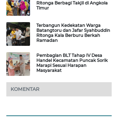
Ritonga Berbagi Takjil di Angkola
Timur
SIBARAGAS
NEWS
Terbangun Kedekatan Warga
Batangtoru dan Jafar Syahbuddin
METRO
Ritonga Kala Berburu Berkah
SIANTAR
Ramadan
NEWS
Pembagian BLT Tahap IV Desa
METRO
Handel Kecamatan Puncak Sorik
MEDAN
Marapi Sesuai Harapan
NEWS
Masyarakat
METRO
KOMENTAR
JAKARTA
NEWS
KRT
NEWS