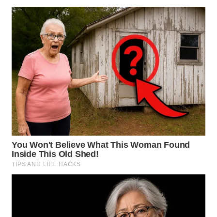
WN
SUMEDANG
WN
CIANJUR
WN
KEPULAUAN
SERIBU
WN
TANGERANG
WN
BINJAI
WN
CIREBON