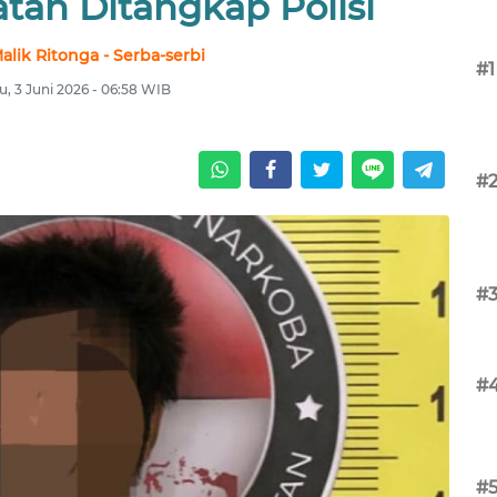
atan Ditangkap Polisi
alik Ritonga - Serba-serbi
#1
, 3 Juni 2026 - 06:58 WIB
#
#
#
#