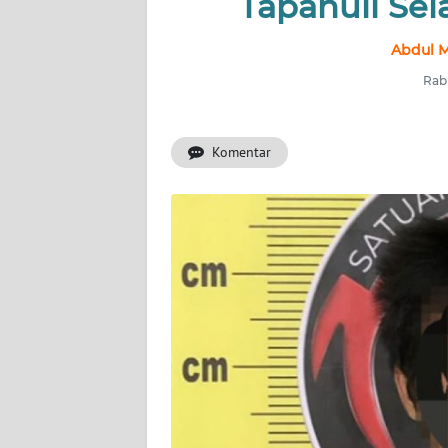
Tapanuli Sel
INDEKS
Abdul M
BERITA
Rabu
KONTAK
KAMI
Komentar
INFO
IKLAN
TENTANG
KAMI
PEDOMAN
MEDIA
SIBER
REDAKSI