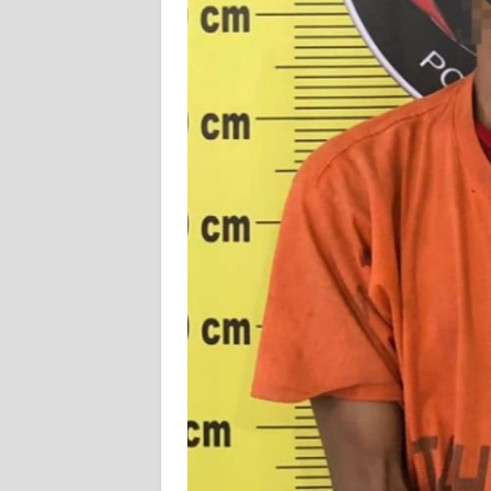
KARIR
DISCLAIMER
Wahana
News
Regional
WN
SUMUT
WN
JAKARTA
WN
JABAR