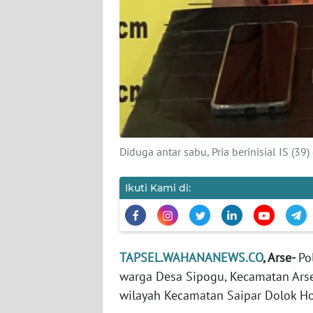
WN
BANTEN
WN
NTT
WN
KEPRI
Diduga antar sabu, Pria berinisial IS (3
WN
PAPUA
Ikuti Kami di:
WN
PAPUA
BARAT
TAPSEL.WAHANANEWS.CO
, Arse-
Po
warga Desa Sipogu, Kecamatan Arse
WN
wilayah Kecamatan Saipar Dolok Ho
RIAU