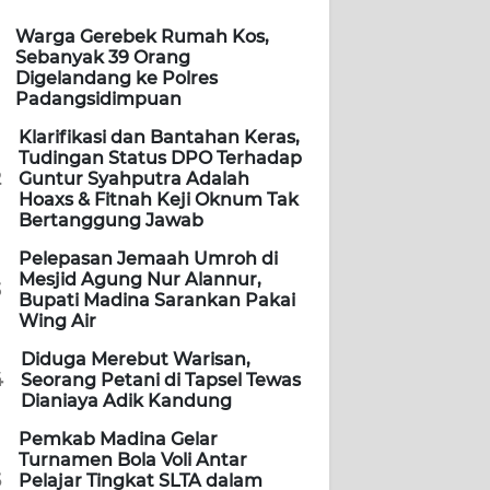
Warga Gerebek Rumah Kos,
Sebanyak 39 Orang
Digelandang ke Polres
Padangsidimpuan
Klarifikasi dan Bantahan Keras,
Tudingan Status DPO Terhadap
2
Guntur Syahputra Adalah
Hoaxs & Fitnah Keji Oknum Tak
Bertanggung Jawab
Pelepasan Jemaah Umroh di
Mesjid Agung Nur Alannur,
3
Bupati Madina Sarankan Pakai
Wing Air
Diduga Merebut Warisan,
4
Seorang Petani di Tapsel Tewas
Dianiaya Adik Kandung
Pemkab Madina Gelar
Turnamen Bola Voli Antar
5
Pelajar Tingkat SLTA dalam