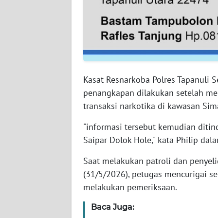
WN
NUSANTARA
WN
JOGJA
Kasat Resnarkoba Polres Tapanuli S
WN
JATIM
penangkapan dilakukan setelah men
transaksi narkotika di kawasan Si
WN
"informasi tersebut kemudian ditin
BALI
Saipar Dolok Hole," kata Philip dal
WN
Saat melakukan patroli dan penye
KALBAR
(31/5/2026), petugas mencurigai 
melakukan pemeriksaan.
WN
KALTENG
Baca Juga: