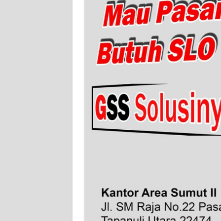
WN
BABEL
WN
SUMBAR
WN
SUMSEL
WN
BENGKULU
WN
LAMPUNG
WN
JATENG