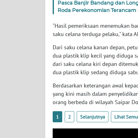
Pasca Banjir Bandang dan Lon
WN
Roda Perekonomian Terancam
KALTARA
"Hasil pemeriksaan menemukan bara
WN
KALSEL
saku celana terduga pelaku," kata A
Dari saku celana kanan depan, pet
WN
dua plastik klip kecil yang diduga 
KALTIM
dari saku celana kiri depan ditemuk
dua plastik klip sedang diduga sab
WN
SULSEL
Berdasarkan keterangan awal kepad
yang kini masih dalam penyelidika
WN
orang berbeda di wilayah Saipar Do
GORONTALO
1
2
Selanjutnya
Lihat Sem
WN
SULUT