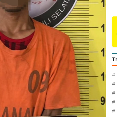
T
#
#
#
#
#