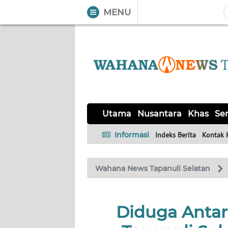
MENU
WAHANA
Tutup
TV
UTAMA
NUSANTARA
Utama
Nusantara
Khas
Ser
KHAS
Informasi
Indeks Berita
Kontak 
SERBA-
Wahana News Tapanuli Selatan
SERBI
OPINI
Diduga Antar 
Informasi