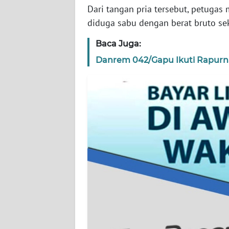
Dari tangan pria tersebut, petugas m
WN
diduga sabu dengan berat bruto sek
SERAMBI
Baca Juga:
WN
Danrem 042/Gapu Ikuti Rapurna
JAMBI
WN
SULTRA
WN
NTB
WN
SULTENG
WN
SULBAR