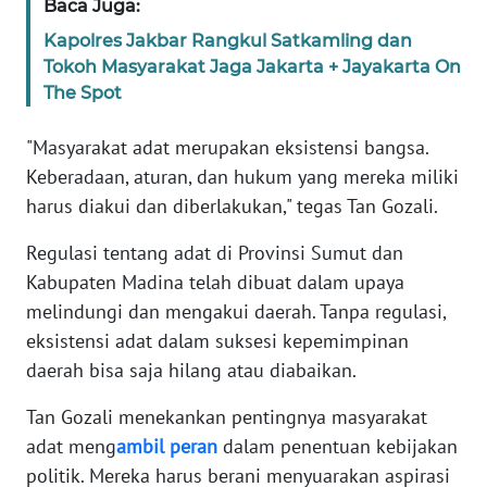
SULBAR
Baca Juga:
Kapolres Jakbar Rangkul Satkamling dan
WN
Tokoh Masyarakat Jaga Jakarta + Jayakarta On
BABEL
The Spot
WN
"Masyarakat adat merupakan eksistensi bangsa.
SUMBAR
Keberadaan, aturan, dan hukum yang mereka miliki
harus diakui dan diberlakukan," tegas Tan Gozali.
WN
SUMSEL
Regulasi tentang adat di Provinsi Sumut dan
Kabupaten Madina telah dibuat dalam upaya
WN
melindungi dan mengakui daerah. Tanpa regulasi,
BENGKULU
eksistensi adat dalam suksesi kepemimpinan
daerah bisa saja hilang atau diabaikan.
WN
LAMPUNG
Tan Gozali menekankan pentingnya masyarakat
adat meng
ambil
peran
dalam penentuan kebijakan
WN
politik. Mereka harus berani menyuarakan aspirasi
JATENG