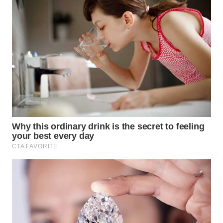
SURABAYA
WN
NATUNA
WN
BINTAN
WN
MANDALIKA
WN
LIKUPANG
WN
LABUANBAJO
WN
BORNEO