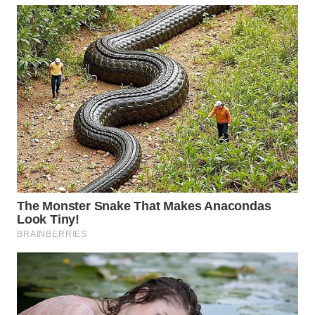
BEKASI
WN
BOGOR
WN
DEPOK
WN
TAPANULI
UTARA
WN
SAMOSIR
WN
PADANG
LAWAS