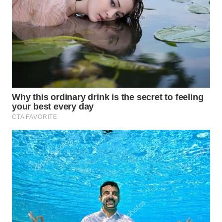
WN
SUMEDANG
WN
CIANJUR
WN
KEPULAUAN
SERIBU
WN
TANGERANG
WN
BINJAI
WN
CIREBON