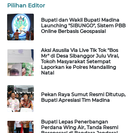
Pilihan Editor
PORTAL
KONSUMEN
Bupati dan Wakil Bupati Madina
Launching "SIBUNGO", Sistem PBB
Online Berbasis Geospasial
FORWAMKI
Aksi Asusila Via Live Tik Tok "Bos
ALPERKLINAS
Mr" di Desa Sibanggor Julu Viral,
Tokoh Masyarakat Setempat
FORJASIDA
Laporkan ke Polres Mandailing
Natal
TAMBANG
NEWS
Pekan Raya Sumut Resmi Ditutup,
Bupati Apresiasi Tim Madina
SITUNGIR
NEWS
Bupati Lepas Penerbangan
SIDIKALANG
Perdana Wing Air, Tanda Resmi
NEWS