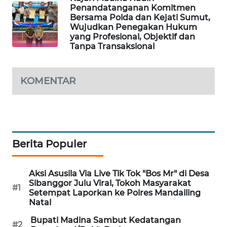
Penandatanganan Komitmen
Bersama Polda dan Kejati Sumut,
KARING
Wujudkan Penegakan Hukum
NEWS
yang Profesional, Objektif dan
Tanpa Transaksional
JURNAL
MARITIM
KOMENTAR
HUMBANG
NEWS
GARONGGANG
NEWS
Berita Populer
FISUELRI
Aksi Asusila Via Live Tik Tok "Bos Mr" di Desa
ID
Sibanggor Julu Viral, Tokoh Masyarakat
#1
Setempat Laporkan ke Polres Mandailing
Natal
ENERGI
NEWS
Bupati Madina Sambut Kedatangan
#2