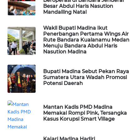
Beroperasi di Bandara Jenderal
Besar Abdul Haris Nasution
Mandailing Natal
SIBARAGAS
NEWS
Wakil Bupati Madina Ikut
Penerbangan Pertama Wings Air
METRO
Rute Bandara Kualanamu Medan
Menuju Bandara Abdul Haris
SIANTAR
Nasution Madina
NEWS
METRO
Bupati Madina Sebut Pekan Raya
MEDAN
Sumatera Utara Wadah Promosi
NEWS
Potensi Daerah
METRO
JAKARTA
Mantan Kadis PMD Madina
NEWS
Memakai Rompi Pink, Tersangka
Kasus Korupsi Smart Village
KRT
NEWS
Kajari Madina Hadiri