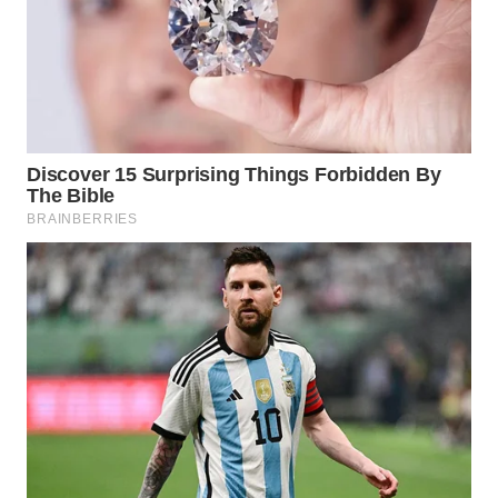
Wahana
Media
Group
WAHANA
NEWS
WAHANA
TANI
WAHANA
ADVOKAT
WAHANA
INFRASTRUKTUR
WAHANA