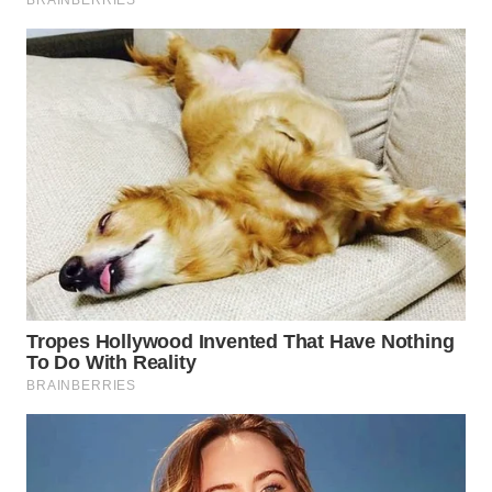
WAHANA
SPORT
WAHANA
UMKM
WAHANA
SELEB
WAHANA
PERSONA
WAHANA
OTOMOTIF
WAHANA
HEALTH