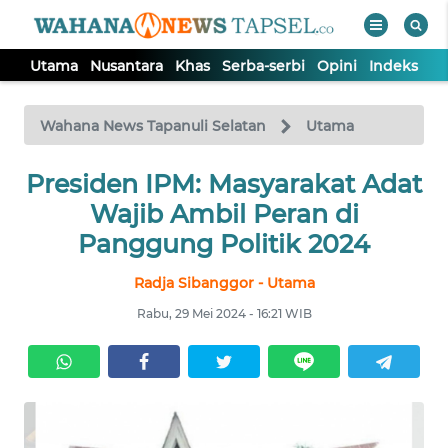
Utama
Nusantara
Khas
Serba-serbi
Opini
Indeks
WAHANA
Tutup
TV
Wahana News Tapanuli Selatan
Utama
UTAMA
Presiden IPM: Masyarakat Adat
Wajib Ambil Peran di
NUSANTARA
Panggung Politik 2024
Radja Sibanggor - Utama
KHAS
Rabu, 29 Mei 2024 - 16:21 WIB
SERBA-
SERBI
OPINI