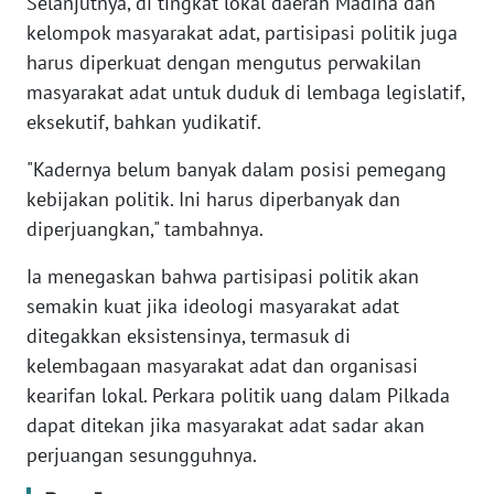
Selanjutnya, di tingkat lokal daerah Madina dan
RIAU
kelompok masyarakat adat, partisipasi politik juga
harus diperkuat dengan mengutus perwakilan
WN
SERAMBI
masyarakat adat untuk duduk di lembaga legislatif,
eksekutif, bahkan yudikatif.
WN
"Kadernya belum banyak dalam posisi pemegang
JAMBI
kebijakan politik. Ini harus diperbanyak dan
diperjuangkan," tambahnya.
WN
SULTRA
Ia menegaskan bahwa partisipasi politik akan
semakin kuat jika ideologi masyarakat adat
WN
NTB
ditegakkan eksistensinya, termasuk di
kelembagaan masyarakat adat dan organisasi
WN
kearifan lokal. Perkara politik uang dalam Pilkada
SULTENG
dapat ditekan jika masyarakat adat sadar akan
perjuangan sesungguhnya.
WN