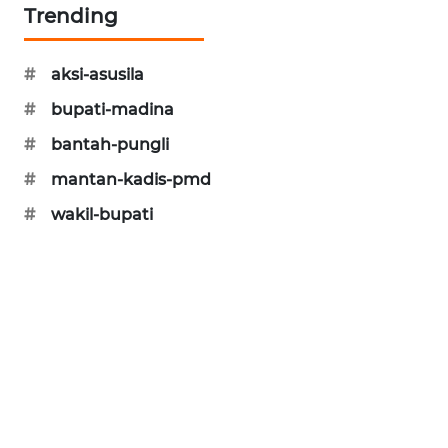
Trending
SONYA
ASA
NEWS
#
aksi-asusila
#
bupati-madina
#
bantah-pungli
#
mantan-kadis-pmd
#
wakil-bupati