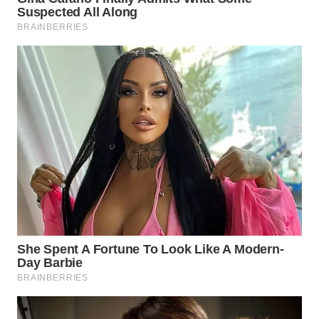
WN
PRIANGAN
TIMUR
WN
SEMARANG
WN
SOLO
WN
BOROBUDUR
WN
MADURA
WN