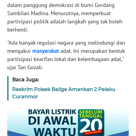
dalam panggung demokrasi di bumi Gordang
REDAKSI
Sambilan Madina. Menurutnya, memperkuat
partisipasi politik adalah langkah yang tak boleh
KARIR
berhenti.
DISCLAIMER
"Ada banyak regulasi negara yang melindungi dan
mengakui
masyarakat
adat. Ini merupakan bentuk
Wahana
partisipasi kearifan lokal dan kelembagaan adat,"
News
Regional
ujar Tan Gozali.
Baca Juga:
WN
SUMUT
Reskrim Polsek Balige Amankan 2 Pelaku
Curanmor
WN
JAKARTA
WN
JABAR