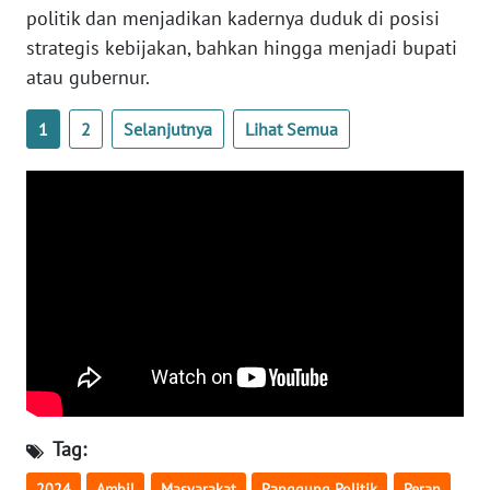
politik dan menjadikan kadernya duduk di posisi
strategis kebijakan, bahkan hingga menjadi bupati
WN
atau gubernur.
NUSANTARA
1
2
Selanjutnya
Lihat Semua
WN
JOGJA
WN
JATIM
WN
BALI
WN
KALBAR
Tag:
WN
KALTENG
2024
Ambil
Masyarakat
Panggung Politik
Peran