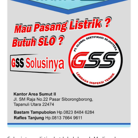
WN
BANTEN
WN
NTT
WN
KEPRI
WN
PAPUA
WN
PAPUA
BARAT
WN