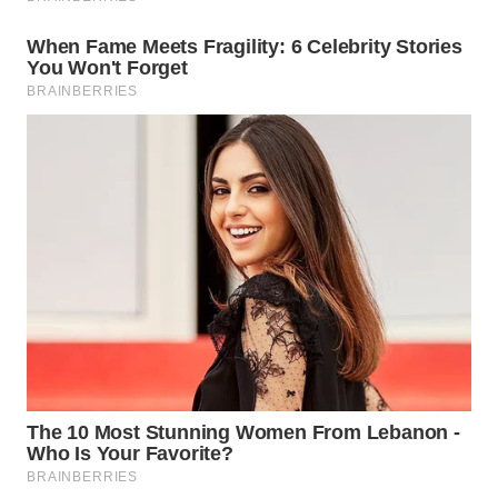
WN
TAPANULI
TENGAH
WN DELI
SERDANG
WN
TEBING
TINGGI
WN
PAKPAK
WN
KARAWANG
WN