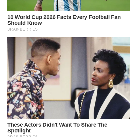
KONSUMEN
WAHANA
LISTRIK
WAHANA
TRAVEL
WAHANA
TV
WAHANANEWS
ID
WAHANANEWS
CO ID
WAHANANEWS
NET