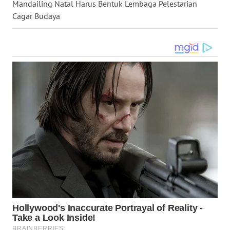
Mandailing Natal Harus Bentuk Lembaga Pelestarian
LANGKAT
Cagar Budaya
WN
TAPANULI
SELATAN
WN
TANJUNG
LESUNG
WN
KARO
WN
SIMALUNGUN
WN
LABUHANBATU