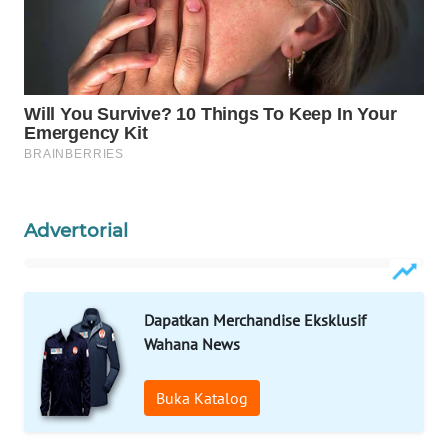
ID
MAWAKA
ID
MARTABAT
NET
PLN
Advertorial
WATCH
MKLI
Dapatkan Merchandise Eksklusif
LPKKI
Wahana News
LKKI
Buka Katalog
KOPEKLIN