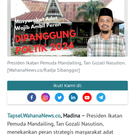
Informasi
INDEKS
BERITA
KONTAK
KAMI
Presiden Ikatan Pemuda Mandailing, Tan Gozali Nasution.
INFO
[WahanaNews.co/Radja Sibanggor]
IKLAN
Ikuti Kami di:
TENTANG
KAMI
PEDOMAN
Tapsel.WahanaNews.co
, Madina –
Presiden Ikatan
MEDIA
Pemuda Mandailing, Tan Gozali Nasution,
SIBER
menekankan peran strategis masyarakat adat