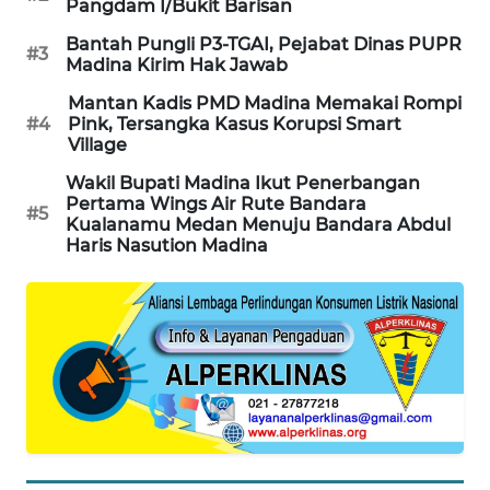
Pangdam I/Bukit Barisan
CILEUNGSI
Bantah Pungli P3-TGAI, Pejabat Dinas PUPR
#3
NEWS
Madina Kirim Hak Jawab
Mantan Kadis PMD Madina Memakai Rompi
BERKAT
#4
Pink, Tersangka Kasus Korupsi Smart
NEWS
Village
Wakil Bupati Madina Ikut Penerbangan
BERAMPU
Pertama Wings Air Rute Bandara
#5
NEWS
Kualanamu Medan Menuju Bandara Abdul
Haris Nasution Madina
ANUGERAH
NEWS
AKHLAK
ID
PERAPKI
NEWS