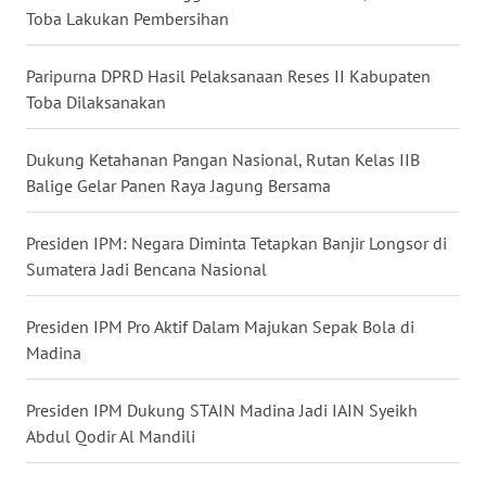
Toba Lakukan Pembersihan
WN
MALUKU
Paripurna DPRD Hasil Pelaksanaan Reses II Kabupaten
Toba Dilaksanakan
WN
MALUT
Dukung Ketahanan Pangan Nasional, Rutan Kelas IIB
Balige Gelar Panen Raya Jagung Bersama
WN
DAIRI
Presiden IPM: Negara Diminta Tetapkan Banjir Longsor di
Sumatera Jadi Bencana Nasional
WN
DANAU
Presiden IPM Pro Aktif Dalam Majukan Sepak Bola di
TOBA
Madina
WN
Presiden IPM Dukung STAIN Madina Jadi IAIN Syeikh
NIAS
Abdul Qodir Al Mandili
WN