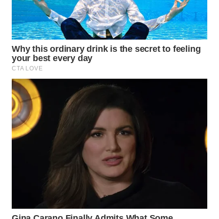
WN
INDRAMAYU
WN
KUNINGAN
WN
MAJALENGKA
WN
SUBANG
WN
SUKABUMI
WN
PURWAKARTA