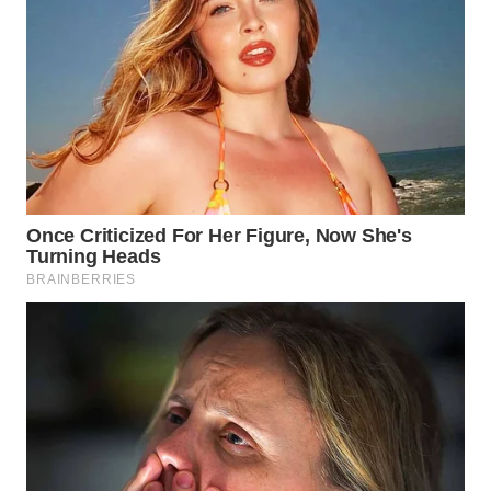
WAHANA
DESA
WISATA
LAPAK
WAHANA
Wahana
Network
KONSUMEN
LISTRIK
MASYARAKAT
KELISTRIKAN
WALINKI