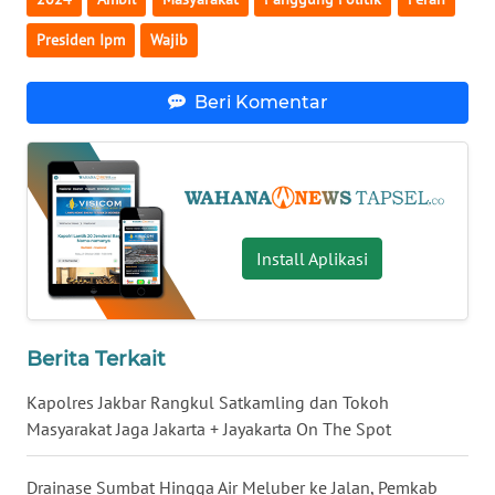
Presiden Ipm
Wajib
WN
KALTARA
Beri Komentar
WN
KALSEL
WN
KALTIM
Install Aplikasi
WN
SULSEL
Berita Terkait
WN
Kapolres Jakbar Rangkul Satkamling dan Tokoh
GORONTALO
Masyarakat Jaga Jakarta + Jayakarta On The Spot
WN
SULUT
Drainase Sumbat Hingga Air Meluber ke Jalan, Pemkab