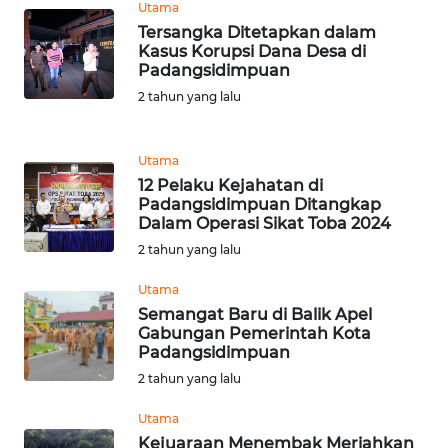
Utama
Tersangka Ditetapkan dalam
WN
Kasus Korupsi Dana Desa di
BANTEN
Padangsidimpuan
2 tahun yang lalu
WN
NTT
Utama
12 Pelaku Kejahatan di
WN
Padangsidimpuan Ditangkap
KEPRI
Dalam Operasi Sikat Toba 2024
2 tahun yang lalu
WN
PAPUA
Utama
Semangat Baru di Balik Apel
Gabungan Pemerintah Kota
WN
Padangsidimpuan
PAPUA
BARAT
2 tahun yang lalu
Utama
WN
Kejuaraan Menembak Meriahkan