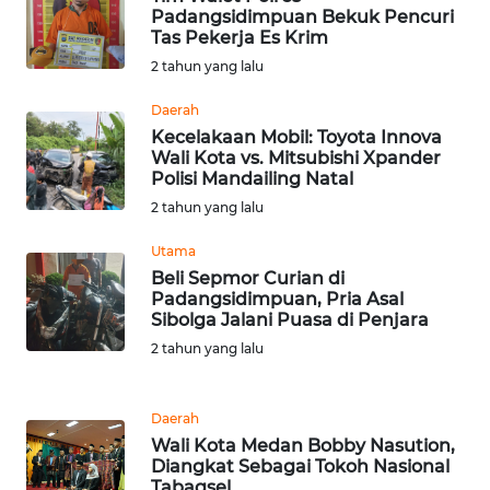
SULBAR
Padangsidimpuan Bekuk Pencuri
Tas Pekerja Es Krim
WN
2 tahun yang lalu
BABEL
Daerah
Kecelakaan Mobil: Toyota Innova
WN
Wali Kota vs. Mitsubishi Xpander
SUMBAR
Polisi Mandailing Natal
2 tahun yang lalu
WN
SUMSEL
Utama
Beli Sepmor Curian di
Padangsidimpuan, Pria Asal
WN
Sibolga Jalani Puasa di Penjara
BENGKULU
2 tahun yang lalu
WN
LAMPUNG
Daerah
Wali Kota Medan Bobby Nasution,
WN
Diangkat Sebagai Tokoh Nasional
JATENG
Tabagsel