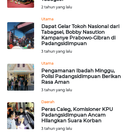
2 tahun yang lalu
WN
Utama
NUSANTARA
Dapat Gelar Tokoh Nasional dari
Tabagsel, Bobby Nasution
WN
Kampanye Prabowo-Gibran di
JOGJA
Padangsidimpuan
3 tahun yang lalu
WN
Utama
JATIM
Pengamanan Ibadah Minggu,
Polisi Padangsidimpuan Berikan
WN
Rasa Aman
BALI
3 tahun yang lalu
Daerah
WN
Peras Caleg, Komisioner KPU
KALBAR
Padangsidimpuan Ancam
Hilangkan Suara Korban
WN
3 tahun yang lalu
KALTENG