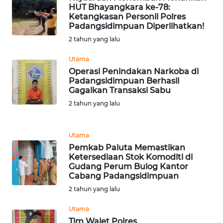
RIAU
HUT Bhayangkara ke-78:
Ketangkasan Personil Polres
Padangsidimpuan Diperlihatkan!
WN
SERAMBI
2 tahun yang lalu
Utama
WN
Operasi Penindakan Narkoba di
JAMBI
Padangsidimpuan Berhasil
Gagalkan Transaksi Sabu
WN
2 tahun yang lalu
SULTRA
Utama
WN
Pemkab Paluta Memastikan
NTB
Ketersediaan Stok Komoditi di
Gudang Perum Bulog Kantor
Cabang Padangsidimpuan
WN
SULTENG
2 tahun yang lalu
Utama
WN
Tim Walet Polres