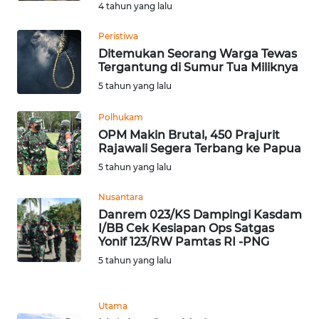
BEKASI
4 tahun yang lalu
Peristiwa
WN
Ditemukan Seorang Warga Tewas
BOGOR
Tergantung di Sumur Tua Miliknya
5 tahun yang lalu
WN
DEPOK
Polhukam
OPM Makin Brutal, 450 Prajurit
Rajawali Segera Terbang ke Papua
WN
TAPANULI
5 tahun yang lalu
UTARA
Nusantara
Danrem 023/KS Dampingi Kasdam
WN
I/BB Cek Kesiapan Ops Satgas
SAMOSIR
Yonif 123/RW Pamtas RI -PNG
5 tahun yang lalu
WN
PADANG
LAWAS
Utama