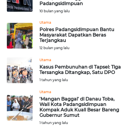
Padangsidimpuan
Informasi
10 bulan yang lalu
INDEKS
Utama
BERITA
Polres Padangsidimpuan Bantu
Masyarakat Dapatkan Beras
Terjangkau
KONTAK
12 bulan yang lalu
KAMI
Utama
INFO
Kasus Pembunuhan di Tapsel: Tiga
IKLAN
Tersangka Ditangkap, Satu DPO
1 tahun yang lalu
TENTANG
KAMI
Utama
’Mangan Baggal’ di Danau Toba,
Wali Kota Padangsidimpuan
PEDOMAN
Kompak Aduk Kuali Besar Bareng
MEDIA
Gubernur Sumut
SIBER
1 tahun yang lalu