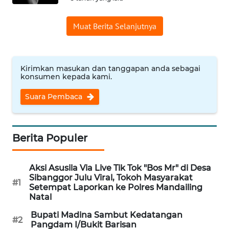
WN
Muat Berita Selanjutnya
INDRAMAYU
WN
Kirimkan masukan dan tanggapan anda sebagai
KUNINGAN
konsumen kepada kami.
Suara Pembaca
WN
MAJALENGKA
WN
Berita Populer
SUBANG
Aksi Asusila Via Live Tik Tok "Bos Mr" di Desa
WN
Sibanggor Julu Viral, Tokoh Masyarakat
#1
SUKABUMI
Setempat Laporkan ke Polres Mandailing
Natal
WN
Bupati Madina Sambut Kedatangan
#2
PURWAKARTA
Pangdam I/Bukit Barisan