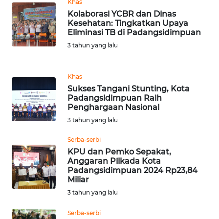
Khas
Kolaborasi YCBR dan Dinas
WN
Kesehatan: Tingkatkan Upaya
MALUKU
Eliminasi TB di Padangsidimpuan
3 tahun yang lalu
WN
MALUT
Khas
Sukses Tangani Stunting, Kota
WN
Padangsidimpuan Raih
DAIRI
Penghargaan Nasional
3 tahun yang lalu
WN
DANAU
Serba-serbi
TOBA
KPU dan Pemko Sepakat,
Anggaran Pilkada Kota
Padangsidimpuan 2024 Rp23,84
WN
Miliar
NIAS
3 tahun yang lalu
WN
Serba-serbi