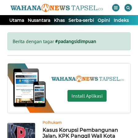
Utama
Nusantara
Khas
Serba-serbi
Opini
Indeks
WAHANA
Tutup
TV
Berita dengan tagar
#padangsidimpuan
UTAMA
NUSANTARA
KHAS
Install Aplikasi
SERBA-
SERBI
Polhukam
Kasus Korupsi Pembangunan
OPINI
Jalan, KPK Panggil Wali Kota