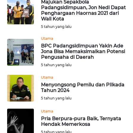
Majukan Sepakbola
WN
Padangsidimpuan, Jon Nedi Dapat
Penghargaan Haornas 2021 dari
SUMEDANG
Wali Kota
5 tahun yang lalu
WN
CIANJUR
Utama
BPC Padangsidimpuan Yakin Ade
WN
Jona Bisa Memaksimalkan Potensi
Pengusaha di Daerah
KEPULAUAN
SERIBU
5 tahun yang lalu
Utama
WN
Menyongsong Pemilu dan PIlkada
TANGERANG
Tahun 2024
5 tahun yang lalu
WN
BINJAI
Utama
Pria Berpura-pura Baik, Ternyata
WN
Hendak Memerkosa
CIREBON
5 tahun yang lalu