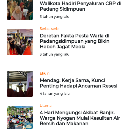
LANGKAT
Walikota Hadiri Penyaluran CBP di
Padang Sidimpuan
WN
3 tahun yang lalu
TAPANULI
SELATAN
Serba-serbi
Deretan Fakta Pesta Waria di
Padangsidimpuan yang Bikin
WN
Heboh Jagat Media
TANJUNG
3 tahun yang lalu
LESUNG
WN
Ekuin
KARO
Mendag: Kerja Sama, Kunci
Penting Hadapi Ancaman Resesi
WN
4 tahun yang lalu
SIMALUNGUN
Utama
4 Hari Mengungsi Akibat Banjir,
WN
Warga Nyogan Mulai Kesulitan Air
LABUHANBATU
Bersih dan Makanan