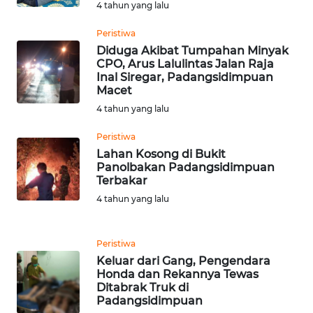
4 tahun yang lalu
WN
TAPANULI
Peristiwa
TENGAH
Diduga Akibat Tumpahan Minyak
CPO, Arus Lalulintas Jalan Raja
Inal Siregar, Padangsidimpuan
WN DELI
Macet
SERDANG
4 tahun yang lalu
WN
Peristiwa
TEBING
Lahan Kosong di Bukit
TINGGI
Panolbakan Padangsidimpuan
Terbakar
4 tahun yang lalu
WN
PAKPAK
Peristiwa
WN
Keluar dari Gang, Pengendara
KARAWANG
Honda dan Rekannya Tewas
Ditabrak Truk di
Padangsidimpuan
WN