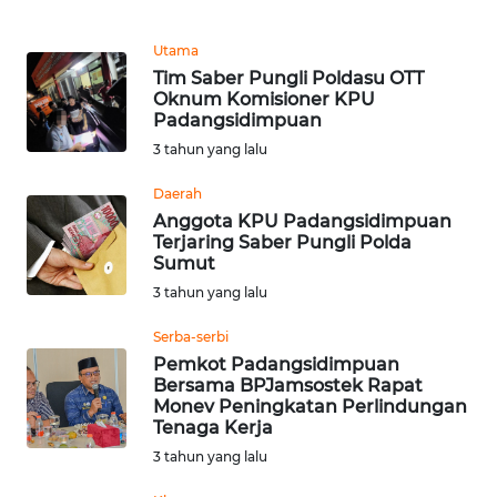
WN
Utama
KALTARA
Tim Saber Pungli Poldasu OTT
Oknum Komisioner KPU
Padangsidimpuan
WN
3 tahun yang lalu
KALSEL
Daerah
WN
Anggota KPU Padangsidimpuan
KALTIM
Terjaring Saber Pungli Polda
Sumut
3 tahun yang lalu
WN
SULSEL
Serba-serbi
Pemkot Padangsidimpuan
WN
Bersama BPJamsostek Rapat
GORONTALO
Monev Peningkatan Perlindungan
Tenaga Kerja
3 tahun yang lalu
WN
SULUT